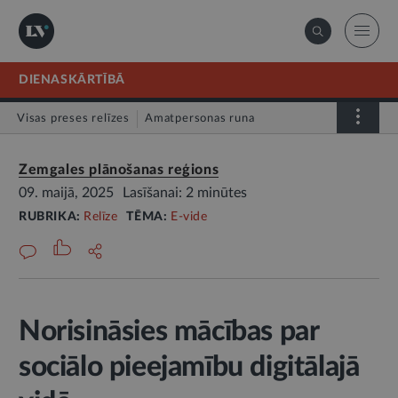
DIENASKĀRTĪBĀ
Visas preses relīzes
Amatpersonas runa
Atklātā vēstule
Relīze
Zemgales plānošanas reģions
09. maijā, 2025
Lasīšanai: 2 minūtes
RUBRIKA:
Relīze
TĒMA:
E-vide
Norisināsies mācības par
sociālo pieejamību digitālajā