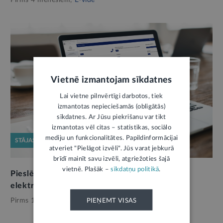
Pirms 4 mēnešiem,
E-vide
Vietnē izmantojam sīkdatnes
Lai vietne pilnvērtīgi darbotos, tiek
izmantotas nepieciešamās (obligātās)
sīkdatnes. Ar Jūsu piekrišanu var tikt
izmantotas vēl citas – statistikas, sociālo
mediju un funkcionalitātes. Papildinformācijai
STĀJAS SPĒKĀ
atveriet "Pielāgot izvēli". Jūs varat jebkurā
brīdī mainīt savu izvēli, atgriežoties šajā
vietnē. Plašāk –
sīkdatņu politikā
.
Pieslēgšanās VID EDS – tikai ar drošiem
elektroniskās identifikācijas līdzekļiem
Pirms 11 mēnešiem,
E-vide
PIEŅEMT VISAS