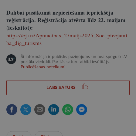
Dalībai pasākumā nepieciešama iepriekšēja
reģistrācija. Reģistrācija atvērta līdz 22. maijam
(ieskaitot):
https://ej.uz/Apmacibas_27maijs2025_Soc_pieejami
ba_dig_turisms
Šī informācija ir publisks paziņojums un neatspoguļo LV
portāla viedokli. Par tās saturu atbild iesūtītājs.
Publicēšanas noteikumi
LABS SATURS