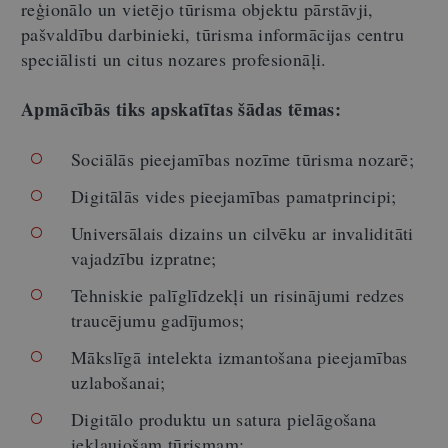
reģionālo un vietējo tūrisma objektu pārstāvji,
pašvaldību darbinieki, tūrisma informācijas centru
speciālisti un citus nozares profesionāļi.
Apmācībās tiks apskatītas šādas tēmas:
Sociālās pieejamības nozīme tūrisma nozarē;
Digitālās vides pieejamības pamatprincipi;
Universālais dizains un cilvēku ar invaliditāti
vajadzību izpratne;
Tehniskie palīglīdzekļi un risinājumi redzes
traucējumu gadījumos;
Mākslīgā intelekta izmantošana pieejamības
uzlabošanai;
Digitālo produktu un satura pielāgošana
iekļaujošam tūrismam;