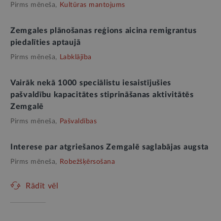
Pirms mēneša,
Kultūras mantojums
Zemgales plānošanas reģions aicina remigrantus
piedalīties aptaujā
Pirms mēneša,
Labklājība
Vairāk nekā 1000 speciālistu iesaistījušies
pašvaldību kapacitātes stiprināšanas aktivitātēs
Zemgalē
Pirms mēneša,
Pašvaldības
Interese par atgriešanos Zemgalē saglabājas augsta
Pirms mēneša,
Robežšķērsošana
Rādīt vēl