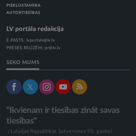
PIEKĻŪSTAMĪBA
AUTORTIESĪBAS
LV portāla redakcija
E-PASTS:
lvportals@lv.lv
PRESES RELĪZĒM:
pr@lv.lv
SEKO MUMS
"Ikvienam ir tiesības zināt savas
tiesības"
/Latvijas Republikas Satversmes 90. pants/