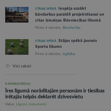
Iespēja uzsākt
STĀJAS SPĒKĀ
būvdarbus paralēli projektēšanai un
citas izmaiņas Būvniecības likumā
Pirms 4 dienām,
Būvniecība
Stājas spēkā jaunais
STĀJAS SPĒKĀ
Sporta likums
Pirms 6 dienām,
Izglītība
Visi raksti
E-KONSULTĀCIJA
Īres līgumā norādītajām personām ir tiesības
īrētajās telpās deklarēt dzīvesvietu
Vakar,
Līgumi, dokumenti