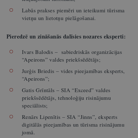
Labās prakses piemēri un ieteikumi tūrisma
vietņu un lietotņu pielāgošanai.
Pieredzē un zināšanās dalīsies nozares eksperti:
Ivars Balodis – sabiedriskās organizācijas
“Apeirons” valdes priekšsēdētājs;
Jurģis Briedis – vides pieejamības eksperts,
“Apeirons”;
Gatis Grīntāls – SIA “Exceed” valdes
priekšsēdētājs, tehnoloģiju risinājumu
speciālists;
Renārs Lipenītis – SIA “Jinns”, eksperts
digitālās pieejamības un tūrisma risinājumu
jomā.