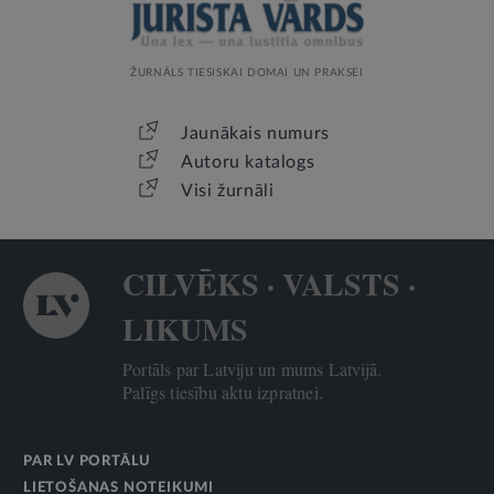
ŽURNĀLS TIESISKAI DOMAI UN PRAKSEI
Jaunākais numurs
Autoru katalogs
Visi žurnāli
CILVĒKS · VALSTS ·
LIKUMS
Portāls par Latviju un mums Latvijā.
Palīgs tiesību aktu izpratnei.
PAR LV PORTĀLU
LIETOŠANAS NOTEIKUMI