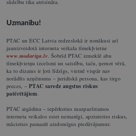
sūdzību tika atrisināta.
Uzmanību!
PTAC un ECC Latvia redzeslokā ir nonākusi arī
jaunizveidotā interneta veikala tīmekļvietne
www
.
modariga.lv
. Šobrīd PTAC izmeklē abu
tīmekļvietņu izcelsmi un saistību, taču, ņemot vērā,
ka to dizains ir ļoti līdzīgs, vietnē vispār nav
norādīts uzņēmums – juridiskā persona, kas tirgo
PTAC saredz augstus riskus
preces, –
patērētājiem
.
PTAC atgādina – iepērkoties mazpazīstamos
interneta veikalos esiet uzmanīgi, apzinieties riskus,
mācieties pamanīt aizdomīgus piedāvājumus: