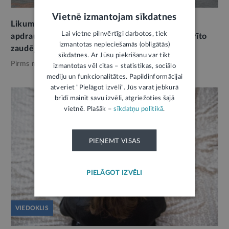
Vietnē izmantojam sīkdatnes
Likumā regulēs pasākumu norisi gaisa
Lai vietne pilnvērtīgi darbotos, tiek
apdraudējuma gadījumos. Ieviesīs dronu nodarīto
izmantotas nepieciešamās (obligātās)
zaudējumu kompensācijas mehānismu
sīkdatnes. Ar Jūsu piekrišanu var tikt
Pirms mēneša,
Tava drošība
izmantotas vēl citas – statistikas, sociālo
mediju un funkcionalitātes. Papildinformācijai
atveriet "Pielāgot izvēli". Jūs varat jebkurā
brīdī mainīt savu izvēli, atgriežoties šajā
vietnē. Plašāk –
sīkdatņu politikā
.
PIEŅEMT VISAS
PIELĀGOT IZVĒLI
VIEDOKLIS