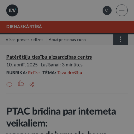
DIENASKĀRTĪBĀ
Visas preses relīzes
Amatpersonas runa
Atklātā vēstule
Relīze
Patērētāju tiesību aizsardzības centrs
10. aprīlī, 2025
Lasīšanai: 3 minūtes
RUBRIKA:
Relīze
TĒMA:
Tava drošība
PTAC brīdina par interneta
veikaliem: