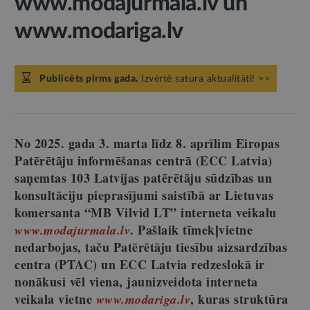
www.modajurmala.lv un
www.modariga.lv
Publicēts pirms gada.
Izvērtē satura aktualitāti! >>
No 2025. gada 3. marta līdz 8. aprīlim Eiropas
Patērētāju informēšanas centrā (ECC Latvia)
saņemtas 103 Latvijas patērētāju sūdzības un
konsultāciju pieprasījumi saistībā ar Lietuvas
komersanta “MB Vilvid LT” interneta veikalu
. Pašlaik tīmekļvietne
www.modajurmala.lv
nedarbojas, taču Patērētāju tiesību aizsardzības
centra (PTAC) un ECC Latvia redzeslokā ir
nonākusi vēl viena, jaunizveidota interneta
veikala vietne
, kuras struktūra
www.modariga.lv