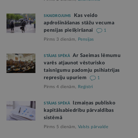
Kas veido
SKAIDROJUMS
apdrošināšanas stāžu vecuma
pensijas piešķiršanai
1
Pirms 3 dienām,
Pensijas
Ar Saeimas lēmumu
STĀJAS SPĒKĀ
varēs atjaunot vēsturisko
taisnīgumu padomju psihiatrijas
represiju upuriem
1
Pirms 4 dienām,
Reģistri
Izmaiņas publisko
STĀJAS SPĒKĀ
kapitālsabiedrību pārvaldības
sistēmā
Pirms 5 dienām,
Valsts pārvalde