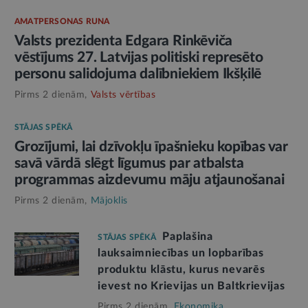
AMATPERSONAS RUNA
Valsts prezidenta Edgara Rinkēviča
vēstījums 27. Latvijas politiski represēto
personu salidojuma dalībniekiem Ikšķilē
Pirms 2 dienām,
Valsts vērtības
STĀJAS SPĒKĀ
Grozījumi, lai dzīvokļu īpašnieku kopības var
savā vārdā slēgt līgumus par atbalsta
programmas aizdevumu māju atjaunošanai
Pirms 2 dienām,
Mājoklis
Paplašina
STĀJAS SPĒKĀ
lauksaimniecības un lopbarības
produktu klāstu, kurus nevarēs
ievest no Krievijas un Baltkrievijas
Pirms 2 dienām,
Ekonomika