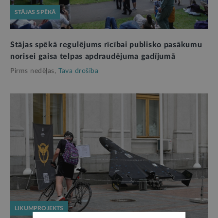
STĀJAS SPĒKĀ
Stājas spēkā regulējums rīcībai publisko pasākumu
norisei gaisa telpas apdraudējuma gadījumā
Pirms nedēļas,
Tava drošība
LIKUMPROJEKTS