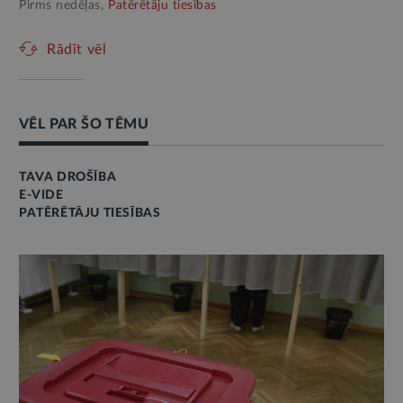
Pirms nedēļas,
Patērētāju tiesības
Rādīt vēl
VĒL PAR ŠO TĒMU
TAVA DROŠĪBA
E-VIDE
PATĒRĒTĀJU TIESĪBAS