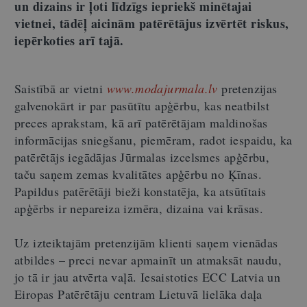
un dizains ir ļoti līdzīgs iepriekš minētajai
vietnei, tādēļ aicinām patērētājus izvērtēt riskus,
iepērkoties arī tajā.
Saistībā ar vietni
www.modajurmala.lv
pretenzijas
galvenokārt ir par pasūtītu apģērbu, kas neatbilst
preces aprakstam, kā arī patērētājam maldinošas
informācijas sniegšanu, piemēram, radot iespaidu, ka
patērētājs iegādājas Jūrmalas izcelsmes apģērbu,
taču saņem zemas kvalitātes apģērbu no Ķīnas.
Papildus patērētāji bieži konstatēja, ka atsūtītais
apģērbs ir nepareiza izmēra, dizaina vai krāsas.
Uz izteiktajām pretenzijām klienti saņem vienādas
atbildes
–
preci nevar apmainīt un atmaksāt naudu,
jo tā ir jau atvērta vaļā. Iesaistoties ECC Latvia un
Eiropas Patērētāju centram Lietuvā lielāka daļa