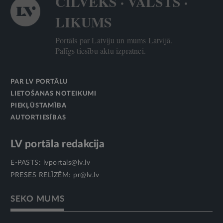
CILVĒKS · VALSTS ·
LIKUMS
Portāls par Latviju un mums Latvijā.
Palīgs tiesību aktu izpratnei.
PAR LV PORTĀLU
LIETOŠANAS NOTEIKUMI
PIEKĻŪSTAMĪBA
AUTORTIESĪBAS
LV portāla redakcija
E-PASTS:
lvportals@lv.lv
PRESES RELĪZĒM:
pr@lv.lv
SEKO MUMS