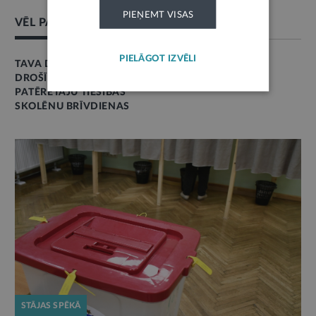
PIEŅEMT VISAS
VĒL PAR ŠO TĒMU
PIELĀGOT IZVĒLI
TAVA DROŠĪBA
DROŠĪBA
PATĒRĒTĀJU TIESĪBAS
SKOLĒNU BRĪVDIENAS
STĀJAS SPĒKĀ