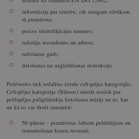
atsauce uz standartu EN ISO 12402;
informācija par izmēru, cik smagam cilvēkam
tā piemērota;
preces identifikācijas numurs;
ražotāja nosaukums un adrese;
ražošanas gads;
lietošanas un uzglabāšanas instrukcija.
Peldvestes tiek iedalītas četrās celtspējas kategorijās.
Celtspējas kategorija (Ņūtons) sniedz norādi par
peldspējas palīglīdzekļa lietošanas mērķi un to, kur
un kā to var droši izmantot:
50 ņūtoni – piemērotas labiem peldētājiem un
izmantošanai krasta tuvumā;