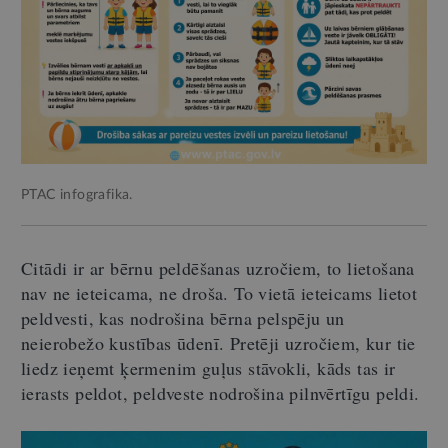
PTAC infografika.
Citādi ir ar bērnu peldēšanas uzročiem, to lietošana
nav ne ieteicama, ne droša. To vietā ieteicams lietot
peldvesti, kas nodrošina bērna pelspēju un
neierobežo kustības ūdenī. Pretēji uzročiem, kur tie
liedz ieņemt ķermenim guļus stāvokli, kāds tas ir
ierasts peldot, peldveste nodrošina pilnvērtīgu peldi.