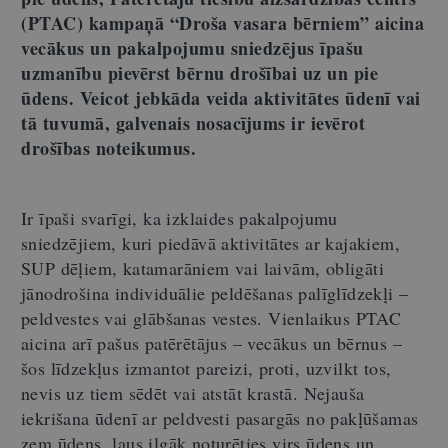
(PTAC) kampaņā “Droša vasara bērniem” aicina
vecākus un pakalpojumu sniedzējus īpašu
uzmanību pievērst bērnu drošībai uz un pie
ūdens. Veicot jebkāda veida aktivitātes ūdenī vai
tā tuvumā, galvenais nosacījums ir ievērot
drošības noteikumus.
Ir īpaši svarīgi, ka izklaides pakalpojumu
sniedzējiem, kuri piedāvā aktivitātes ar kajakiem,
SUP dēļiem, katamarāniem vai laivām, obligāti
jānodrošina individuālie peldēšanas palīglīdzekļi –
peldvestes vai glābšanas vestes. Vienlaikus PTAC
aicina arī pašus patērētājus – vecākus un bērnus –
šos līdzekļus izmantot pareizi, proti, uzvilkt tos,
nevis uz tiem sēdēt vai atstāt krastā. Nejauša
iekrišana ūdenī ar peldvesti pasargās no pakļūšamas
zem ūdens, ļaus ilgāk noturēties virs ūdens un