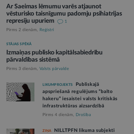
Ar Saeimas lēmumu varēs atjaunot
vēsturisko taisnīgumu padomju psihiatrijas
represiju upuriem
1
Pirms 2 dienām,
Reģistri
STĀJAS SPĒKĀ
Izmaiņas publisko kapitālsabiedrību
pārvaldības sistēmā
Pirms 3 dienām,
Valsts pārvalde
Publiskajā
LIKUMPROJEKTS
apspriešanā regulējums “balto
hakeru” iesaistei valsts kritiskās
infrastruktūras aizsardzībā
Pirms 4 dienām,
Drošība
NILLTPFN likuma subjekti
ZIŅA