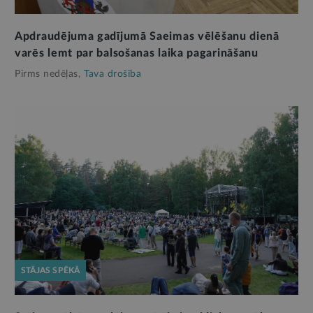
Apdraudējuma gadījumā Saeimas vēlēšanu dienā
varēs lemt par balsošanas laika pagarināšanu
Pirms nedēļas,
Tava drošība
STĀJAS SPĒKĀ