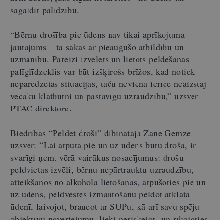
sagaidīt palīdzību.
“Bērnu drošība pie ūdens nav tikai aprīkojuma
jautājums – tā sākas ar pieaugušo atbildību un
uzmanību. Pareizi izvēlēts un lietots peldēšanas
palīglīdzeklis var būt izšķirošs brīžos, kad notiek
neparedzētas situācijas, taču neviena ierīce neaizstāj
vecāku klātbūtni un pastāvīgu uzraudzību,” uzsver
PTAC direktore.
Biedrības “Peldēt droši” dibinātāja Zane Gemze
uzsver: “Lai atpūta pie un uz ūdens būtu droša, ir
svarīgi ņemt vērā vairākus nosacījumus: drošu
peldvietas izvēli, bērnu nepārtrauktu uzraudzību,
atteikšanos no alkohola lietošanas, atpūšoties pie un
uz ūdens, peldvestes izmantošanu peldot atklātā
ūdenī, laivojot, braucot ar SUPu, kā arī savu spēju
objektīvu novērtējumu, lieki neriskējot un rīkojoties