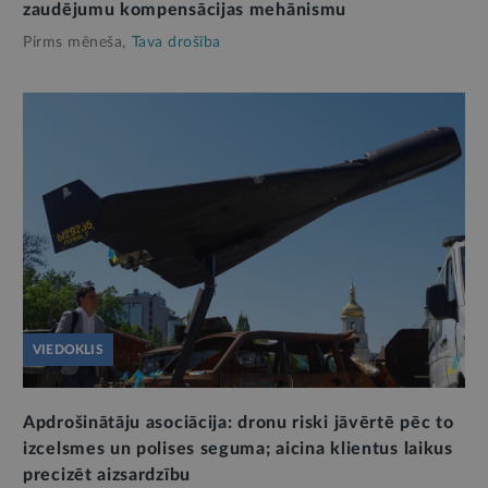
zaudējumu kompensācijas mehānismu
Pirms mēneša,
Tava drošība
VIEDOKLIS
Apdrošinātāju asociācija: dronu riski jāvērtē pēc to
izcelsmes un polises seguma; aicina klientus laikus
precizēt aizsardzību