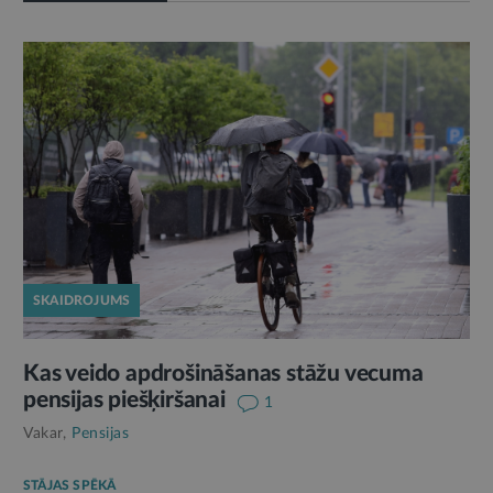
SKAIDROJUMS
Kas veido apdrošināšanas stāžu vecuma
pensijas piešķiršanai
1
Vakar,
Pensijas
STĀJAS SPĒKĀ