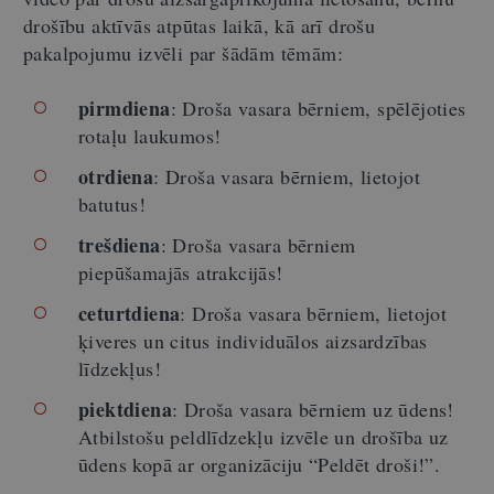
drošību aktīvās atpūtas laikā, kā arī drošu
pakalpojumu izvēli par šādām tēmām:
pirmdiena
: Droša vasara bērniem, spēlējoties
rotaļu laukumos!
otrdiena
: Droša vasara bērniem, lietojot
batutus!
trešdiena
: Droša vasara bērniem
piepūšamajās atrakcijās!
ceturtdiena
: Droša vasara bērniem, lietojot
ķiveres un citus individuālos aizsardzības
līdzekļus!
piektdiena
: Droša vasara bērniem uz ūdens!
Atbilstošu peldlīdzekļu izvēle un drošība uz
ūdens kopā ar organizāciju “Peldēt droši!”.