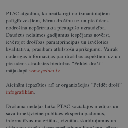
PTAC atgādina, ka neatkarīgi no izmantotajiem
palīglīdzekļiem, bērnu drošību uz un pie ūdens
nodrošina nepārtraukta pieaugušo uzraudzība.
Daudzus nelaimes gadījumus iespējams novērst,
ievērojot drošības pamatprincipus un izvēloties
kvalitatīvu, prasībām atbilstošu aprīkojumu. Vairāk
noderīgas informācijas par drošības aspektiem uz un
pie ūdens atradīsies biedrības “Peldēt droši”
mājaslapā
www.peldet.lv
.
Aicinām iepazīties arī ar organizācijas
“
Peldēt droši
”
infografikām
.
Drošuma nedēļas laikā PTAC sociālajos medijos un
savā tīmekļvietnē publicēs ekspertu padomus,
informatīvus materiālus, vizuālus skaidrojumus un
video par drošu aizsargaprīkojuma lietošanu, bērnu