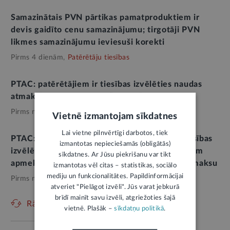
Samazinātais PVN pārtikas pamatproduktiem ir
devis gaidīto cenu samazinājumu; tirgotāji PVN
likmes samazinājumu ieviesuši korekti
Pirms 4 dienām,
Patērētāju tiesības
PTAC: patērētājiem ir tiesības izvēlēties naudas
atmaksu par nenotikušo “Pitbull” koncertu
Pirms nedēļas,
Patērētāju tiesības
Vietnē izmantojam sīkdatnes
Lai vietne pilnvērtīgi darbotos, tiek
PTAC: “Pitbull” koncerta apmeklētājiem ir tiesības
izmantotas nepieciešamās (obligātās)
izvēlēties – piekrist organizatoru piedāvājumam
sīkdatnes. Ar Jūsu piekrišanu var tikt
apmeklēt citu koncertu vai saņemt naudas atmaksu
izmantotas vēl citas – statistikas, sociālo
mediju un funkcionalitātes. Papildinformācijai
Pirms nedēļas,
Patērētāju tiesības
atveriet "Pielāgot izvēli". Jūs varat jebkurā
brīdī mainīt savu izvēli, atgriežoties šajā
Rādīt vēl
vietnē. Plašāk –
sīkdatņu politikā
.