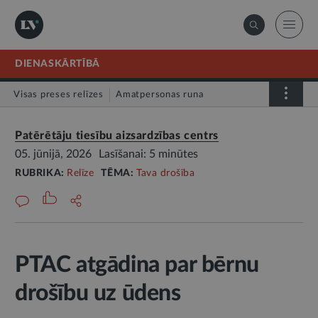
DIENASKĀRTĪBĀ
Visas preses relīzes
Amatpersonas runa
Atklātā vēstule
Relīze
Patērētāju tiesību aizsardzības centrs
05. jūnijā, 2026
Lasīšanai: 5 minūtes
RUBRIKA:
Relīze
TĒMA:
Tava drošība
PTAC atgādina par bērnu
drošību uz ūdens