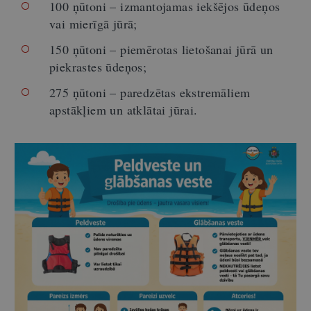
100 ņūtoni – izmantojamas iekšējos ūdeņos
vai mierīgā jūrā;
150 ņūtoni – piemērotas lietošanai jūrā un
piekrastes ūdeņos;
275 ņūtoni – paredzētas ekstremāliem
apstākļiem un atklātai jūrai.