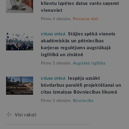
klientu izpētes datus varēs saņemt
vienuviet
Pirms 4 dienām,
Personas dati
Stājies spēkā vienots
STĀJAS SPĒKĀ
akadēmiskās un pētniecības
karjeras regulējums augstākajā
izglītībā un zinātnē
Pirms 5 dienām,
Augstākā izglītība
Iespēja uzsākt
STĀJAS SPĒKĀ
būvdarbus paralēli projektēšanai un
citas izmaiņas Būvniecības likumā
Pirms 5 dienām,
Būvniecība
Visi raksti