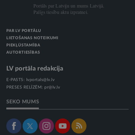
Portāls par Latviju un mums Latvijā.
Palīgs tiesību aktu izpratnei.
PAR LV PORTĀLU
LIETOŠANAS NOTEIKUMI
PIEKĻŪSTAMĪBA
AUTORTIESĪBAS
LV portāla redakcija
E-PASTS:
lvportals@lv.lv
PRESES RELĪZĒM:
pr@lv.lv
SEKO MUMS