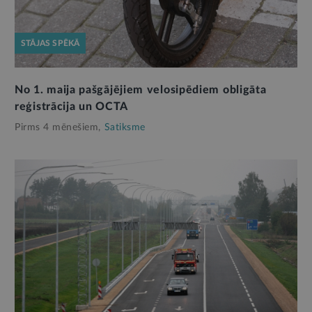
STĀJAS SPĒKĀ
No 1. maija pašgājējiem velosipēdiem obligāta
reģistrācija un OCTA
Pirms 4 mēnešiem,
Satiksme