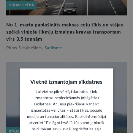
STĀJAS SPĒKĀ
No 1. marta paplašināts maksas ceļu tīkls un stājas
spēkā vinješu likmju izmaiņas kravas transportam
virs 3,5 tonnām
Pirms 5 mēnešiem,
Satiksme
Vietnē izmantojam sīkdatnes
Lai vietne pilnvērtīgi darbotos, tiek
izmantotas nepieciešamās (obligātās)
sīkdatnes. Ar Jūsu piekrišanu var tikt
izmantotas vēl citas – statistikas, sociālo
mediju un funkcionalitātes. Papildinformācijai
atveriet "Pielāgot izvēli". Jūs varat jebkurā
brīdī mainīt savu izvēli, atgriežoties šajā
STĀJAS SPĒKĀ