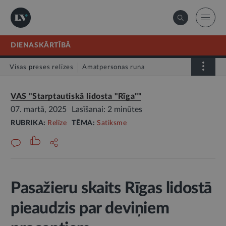
DIENASKĀRTĪBĀ
Visas preses relīzes
Amatpersonas runa
Atklātā vēstule
Relīze
VAS "Starptautiskā lidosta "Rīga""
07. martā, 2025
Lasīšanai: 2 minūtes
RUBRIKA:
Relīze
TĒMA:
Satiksme
Pasažieru skaits Rīgas lidostā
pieaudzis par deviņiem