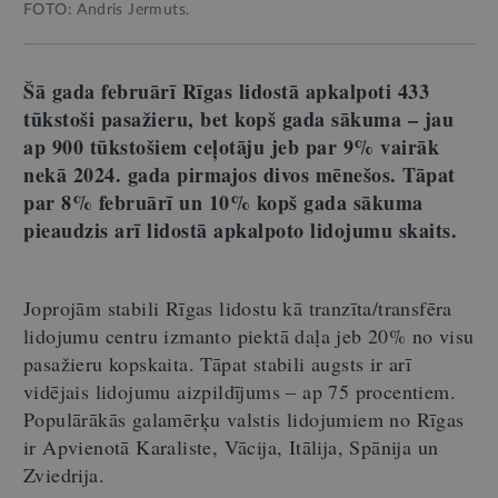
FOTO: Andris Jermuts.
Šā gada februārī Rīgas lidostā apkalpoti 433
tūkstoši pasažieru, bet kopš gada sākuma – jau
ap 900 tūkstošiem ceļotāju jeb par 9% vairāk
nekā 2024. gada pirmajos divos mēnešos. Tāpat
par 8% februārī un 10% kopš gada sākuma
pieaudzis arī lidostā apkalpoto lidojumu skaits.
Joprojām stabili Rīgas lidostu kā tranzīta/transfēra
lidojumu centru izmanto piektā daļa jeb 20% no visu
pasažieru kopskaita. Tāpat stabili augsts ir arī
vidējais lidojumu aizpildījums – ap 75 procentiem.
Populārākās galamērķu valstis lidojumiem no Rīgas
ir Apvienotā Karaliste, Vācija, Itālija, Spānija un
Zviedrija.