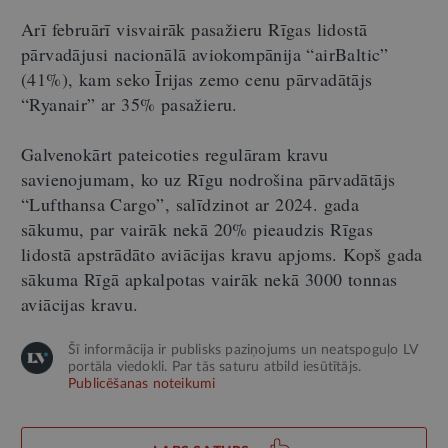
Arī februārī visvairāk pasažieru Rīgas lidostā
pārvadājusi nacionālā aviokompānija “airBaltic”
(41%), kam seko Īrijas zemo cenu pārvadātājs
“Ryanair” ar 35% pasažieru.
Galvenokārt pateicoties regulāram kravu
savienojumam, ko uz Rīgu nodrošina pārvadātājs
“Lufthansa Cargo”, salīdzinot ar 2024. gada
sākumu, par vairāk nekā 20% pieaudzis Rīgas
lidostā apstrādāto aviācijas kravu apjoms. Kopš gada
sākuma Rīgā apkalpotas vairāk nekā 3000 tonnas
aviācijas kravu.
Šī informācija ir publisks paziņojums un neatspoguļo LV
portāla viedokli. Par tās saturu atbild iesūtītājs.
Publicēšanas noteikumi