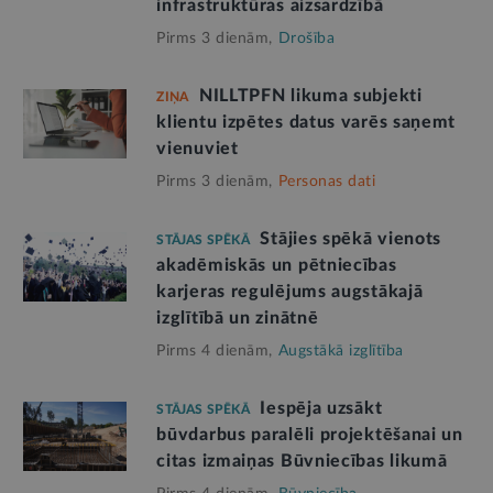
infrastruktūras aizsardzībā
Pirms 3 dienām,
Drošība
NILLTPFN likuma subjekti
ZIŅA
klientu izpētes datus varēs saņemt
vienuviet
Pirms 3 dienām,
Personas dati
Stājies spēkā vienots
STĀJAS SPĒKĀ
akadēmiskās un pētniecības
karjeras regulējums augstākajā
izglītībā un zinātnē
Pirms 4 dienām,
Augstākā izglītība
Iespēja uzsākt
STĀJAS SPĒKĀ
būvdarbus paralēli projektēšanai un
citas izmaiņas Būvniecības likumā