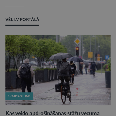
VĒL LV PORTĀLĀ
SKAIDROJUMS
Kas veido apdrošināšanas stāžu vecuma