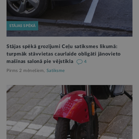
STĀJAS SPĒKĀ
Stājas spēkā grozījumi Ceļu satiksmes likumā:
turpmāk stāvvietas caurlaide obligāti jānovieto
mašīnas salonā pie vējstikla
4
Pirms 2 mēnešiem,
Satiksme