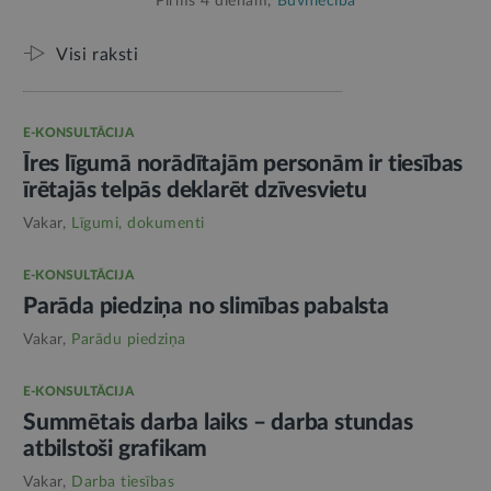
Pirms 4 dienām,
Būvniecība
Visi raksti
E-KONSULTĀCIJA
Īres līgumā norādītajām personām ir tiesības
īrētajās telpās deklarēt dzīvesvietu
Vakar,
Līgumi, dokumenti
E-KONSULTĀCIJA
Parāda piedziņa no slimības pabalsta
Vakar,
Parādu piedziņa
E-KONSULTĀCIJA
Summētais darba laiks – darba stundas
atbilstoši grafikam
Vakar,
Darba tiesības