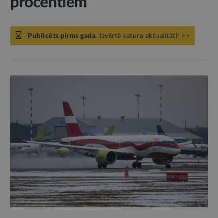
procentiem
Publicēts pirms gada.
Izvērtē satura aktualitāti! >>