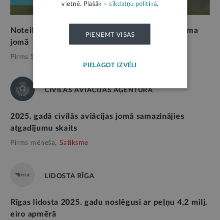
vietnē. Plašāk –
sīkdatņu politikā
.
Noteikti bargāki sodi arī dronu lidojumu drošuma
PIEŅEMT VISAS
jomā
Pirms 5 mēnešiem,
Satiksme
PIELĀGOT IZVĒLI
CIVILĀS AVIĀCIJAS AĢENTŪRA
2025. gadā civilās aviācijas jomā samazinājies
atgadījumu skaits
Pirms mēneša,
Satiksme
LIDOSTA RĪGA
Rīgas lidosta 2025. gadu noslēgusi ar peļņu 4,2 milj.
eiro apmērā