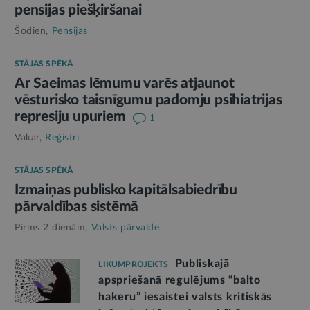
pensijas piešķiršanai
Šodien,
Pensijas
STĀJAS SPĒKĀ
Ar Saeimas lēmumu varēs atjaunot
vēsturisko taisnīgumu padomju psihiatrijas
represiju upuriem
1
Vakar,
Reģistri
STĀJAS SPĒKĀ
Izmaiņas publisko kapitālsabiedrību
pārvaldības sistēmā
Pirms 2 dienām,
Valsts pārvalde
Publiskajā
LIKUMPROJEKTS
apspriešanā regulējums “balto
hakeru” iesaistei valsts kritiskās