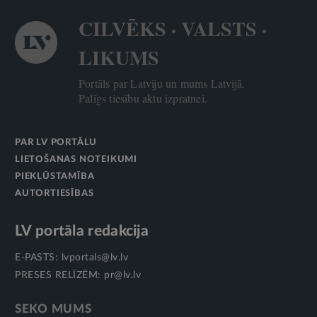
CILVĒKS · VALSTS ·
LIKUMS
Portāls par Latviju un mums Latvijā.
Palīgs tiesību aktu izpratnei.
PAR LV PORTĀLU
LIETOŠANAS NOTEIKUMI
PIEKĻŪSTAMĪBA
AUTORTIESĪBAS
LV portāla redakcija
E-PASTS:
lvportals@lv.lv
PRESES RELĪZĒM:
pr@lv.lv
SEKO MUMS