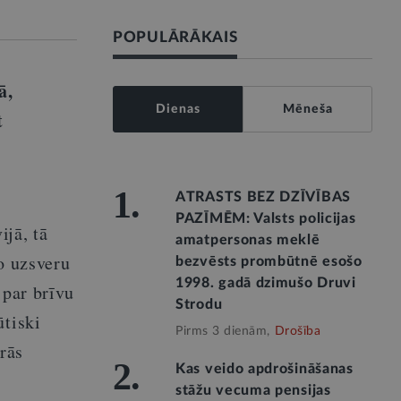
POPULĀRĀKAIS
ā,
Dienas
Mēneša
t
1.
ATRASTS BEZ DZĪVĪBAS
PAZĪMĒM: Valsts policijas
jā, tā
amatpersonas meklē
o uzsveru
bezvēsts prombūtnē esošo
1998. gadā dzimušo Druvi
 par brīvu
Strodu
ūtiski
Pirms 3 dienām,
Drošība
ārās
2.
Kas veido apdrošināšanas
stāžu vecuma pensijas