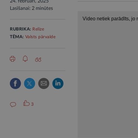
24. februārī, 2025
Lasīšanai: 2 minūtes
RUBRIKA:
Relīze
TĒMA:
Valsts pārvalde
3