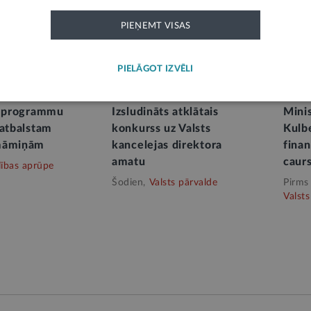
PIEŅEMT VISAS
PIELĀGOT IZVĒLI
k programmu
Izsludināts atklātais
Minis
 atbalstam
konkurss uz Valsts
Kulbe
māmiņām
kancelejas direktora
fina
amatu
caur
lības aprūpe
Šodien,
Valsts pārvalde
Pirms
Valsts