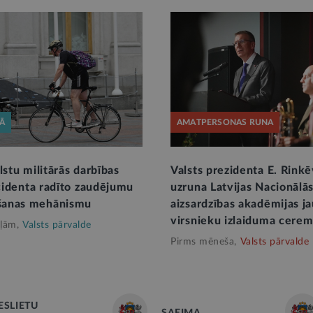
KĀ
AMATPERSONAS RUNA
lstu militārās darbības
Valsts prezidenta E. Rinkē
ncidenta radīto zaudējumu
uzruna Latvijas Nacionālā
anas mehānismu
aizsardzības akadēmijas j
virsnieku izlaiduma cerem
ļām,
Valsts pārvalde
Pirms mēneša,
Valsts pārvalde
ESLIETU
SAEIMA