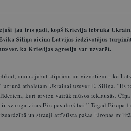
ējuši jau trīs gadi, kopš Krievija iebruka Ukrain
vika Siliņa aicina Latvijas iedzīvotājus turpinā
uzsver, ka Krievijas agresiju var uzvarēt.
jebkad, mums jābūt stipriem un vienotiem – kā Latvi
” uzrunā atbalstam Ukrainai uzsver E. Siliņa. “Es t
 līderiem, kuri arvien vairāk mūsos ieklausās. Cīņa
ir svarīga visas Eiropas drošībai.” Tagad Eiropā b
aizsardzībā un strauji attīstīsta pašas Eiropas milit