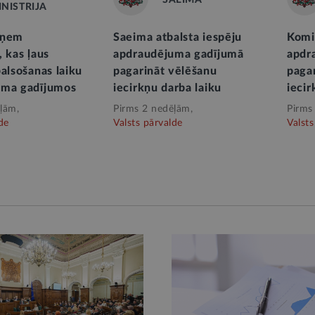
INISTRIJA
eņem
Saeima atbalsta iespēju
Komis
 kas ļaus
apdraudējuma gadījumā
apdr
alsošanas laiku
pagarināt vēlēšanu
paga
uma gadījumos
iecirkņu darba laiku
iecir
ļām,
Pirms 2 nedēļām,
Pirms
de
Valsts pārvalde
Valsts