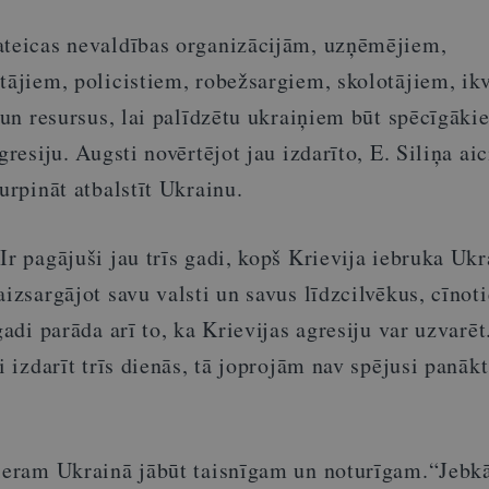
ateicas nevaldības organizācijām, uzņēmējiem,
otājiem, policistiem, robežsargiem, skolotājiem, ik
u un resursus, lai palīdzētu ukraiņiem būt spēcīgāki
gresiju. Augsti novērtējot jau izdarīto, E. Siliņa ai
turpināt atbalstīt Ukrainu.
Ir pagājuši jau trīs gadi, kopš Krievija iebruka Ukr
aizsargājot savu valsti un savus līdzcilvēkus, cīnoti
gadi parāda arī to, ka Krievijas agresiju var uzvarēt
i izdarīt trīs dienās, tā joprojām nav spējusi panākt
mieram Ukrainā jābūt taisnīgam un noturīgam.“Jeb