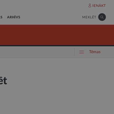
IENĀKT
AS
ARHĪVS
MEKLĒT
Tēmas
ēt