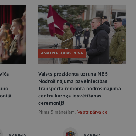
AMATPERSONAS RUNA
viča
Valsts prezidenta uzruna NBS
s
Nodrošinājuma pavēlniecības
auno
Transporta remonta nodrošinājuma
onijā
centra karoga iesvētīšanas
ceremonijā
Pirms 5 mēnešiem,
Valsts pārvalde
SAEIMA
SAEIMA