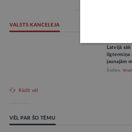
VALSTS KANCELEJA
Latvijā sā
ilgtermiņa
jaunajām 
Šodien,
Vese
Rādīt vēl
VĒL PAR ŠO TĒMU