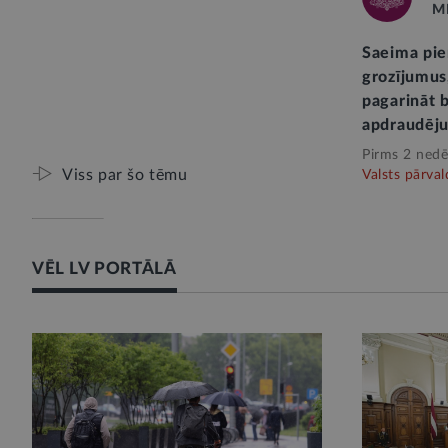
M
Saeima pi
grozījumus,
pagarināt b
apdraudēj
Pirms 2 nedē
Viss par šo tēmu
Valsts pārval
VĒL LV PORTĀLĀ