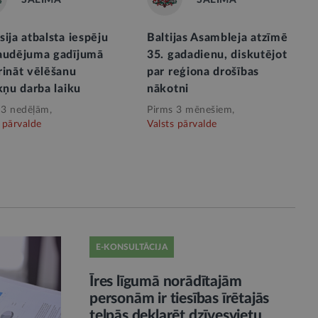
ija atbalsta iespēju
Baltijas Asambleja atzīmē
audējuma gadījumā
35. gadadienu, diskutējot
rināt vēlēšanu
par reģiona drošības
kņu darba laiku
nākotni
 3 nedēļām,
Pirms 3 mēnešiem,
 pārvalde
Valsts pārvalde
E-KONSULTĀCIJA
Īres līgumā norādītajām
personām ir tiesības īrētajās
telpās deklarēt dzīvesvietu