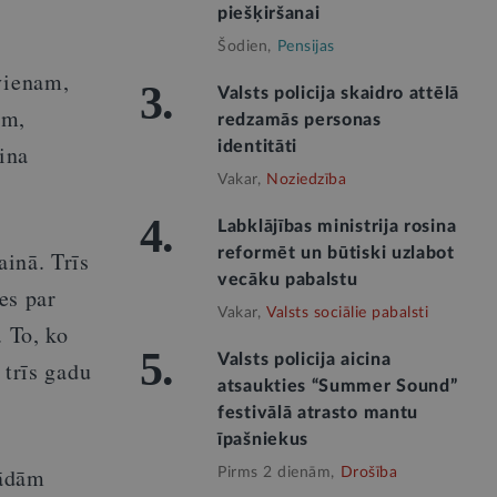
piešķiršanai
Šodien,
Pensijas
vienam,
3.
Valsts policija skaidro attēlā
em,
redzamās personas
identitāti
cina
Vakar,
Noziedzība
4.
Labklājības ministrija rosina
reformēt un būtiski uzlabot
ainā. Trīs
vecāku pabalstu
es par
Vakar,
Valsts sociālie pabalsti
. To, ko
5.
Valsts policija aicina
 trīs gadu
atsaukties “Summer Sound”
festivālā atrasto mantu
īpašniekus
kādām
Pirms 2 dienām,
Drošība