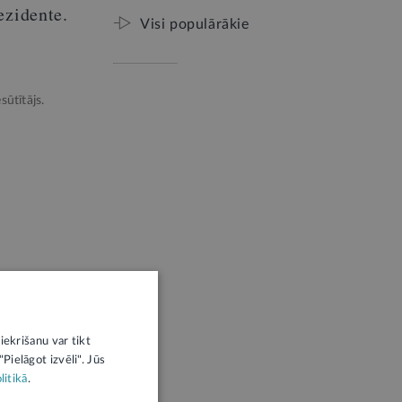
ezidente.
Visi populārākie
sūtītājs.
iekrišanu var tikt
Pielāgot izvēli". Jūs
litikā
.