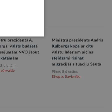
tru prezidents A.
Ministru prezidents Andris
rgs: valsts budžeta
Kulbergs kopā ar citu
nsējumam NVO jābūt
valstu līderiem aicina
skatāmam
steidzami risināt
migrācijas situāciju Seutā
 2 dienām,
 pārvalde
Pirms 5 dienām,
Eiropas Savienība