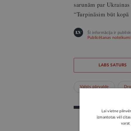
sarunām par Ukrainas n
“Turpināsim būt kopā 
Šī informācija ir publis
Publicēšanas noteikumi
LABS SATURS
Valsts pārvalde
Dro
Lai vietne pilnvē
izmantotas vēl citas
varat 