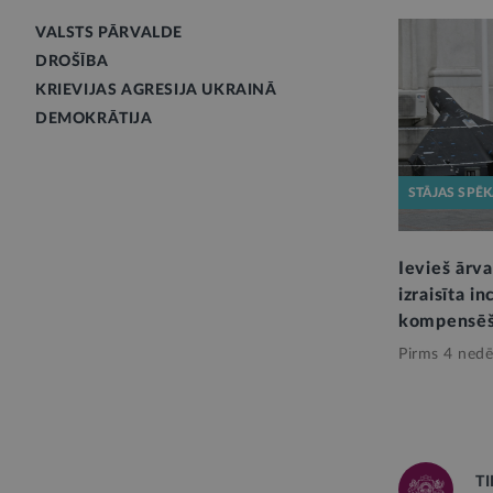
VALSTS PĀRVALDE
DROŠĪBA
KRIEVIJAS AGRESIJA UKRAINĀ
DEMOKRĀTIJA
STĀJAS SPĒ
Ievieš ārva
izraisīta i
kompensēš
Pirms 4 nedē
TI