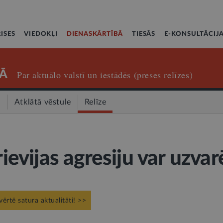
ISES
VIEDOKĻI
DIENASKĀRTĪBĀ
TIESĀS
E-KONSULTĀCIJ
Ā
Par aktuālo valstī un iestādēs (preses relīzes)
a
Atklātā vēstule
Relīze
Krievijas agresiju var uzvar
vērtē satura aktualitāti! >>