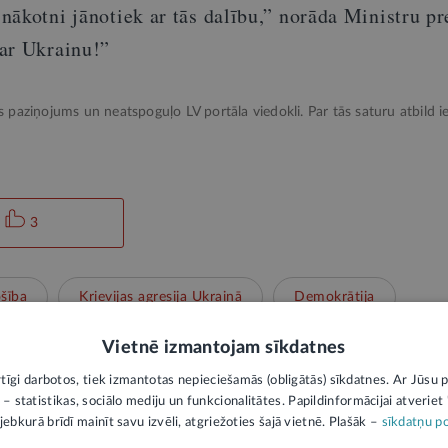
ākotni jānotiek ar tās dalību,” norāda Ministru pr
ar Ukrainu!”
ks paziņojums un neatspoguļo LV portāla viedokli. Par tās saturu atbild ie
3
šība
Krievijas agresija Ukrainā
Demokrātija
Vietnē izmantojam sīkdatnes
rtīgi darbotos, tiek izmantotas nepieciešamās (obligātās) sīkdatnes. Ar Jūsu p
 – statistikas, sociālo mediju un funkcionalitātes. Papildinformācijai atveriet "
jebkurā brīdī mainīt savu izvēli, atgriežoties šajā vietnē. Plašāk –
sīkdatņu po
PIEVIENOT KOMENTĀRU