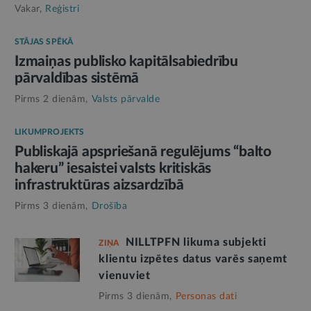
Vakar,
Reģistri
STĀJAS SPĒKĀ
Izmaiņas publisko kapitālsabiedrību
pārvaldības sistēmā
Pirms 2 dienām,
Valsts pārvalde
LIKUMPROJEKTS
Publiskajā apspriešanā regulējums “balto
hakeru” iesaistei valsts kritiskās
infrastruktūras aizsardzībā
Pirms 3 dienām,
Drošība
NILLTPFN likuma subjekti
ZIŅA
klientu izpētes datus varēs saņemt
vienuviet
Pirms 3 dienām,
Personas dati