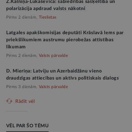
Z.Kalniņa-Lukaševica: sabiedrības sašķeltība un
polarizācija apdraud valsts nākotni
Pirms 2 dienām,
Tieslietas
Latgales apakškomisijas deputāti Krāslavā lems par
priekšlikumiem austrumu pierobežas attīstības
likumam
Pirms 2 dienām,
Valsts pārvalde
D. Mieriņa: Latviju un Azerbaidžānu vieno
draudzīgas attiecības un aktīvs politiskais dialogs
Pirms 3 dienām,
Valsts pārvalde
Rādīt vēl
VĒL PAR ŠO TĒMU