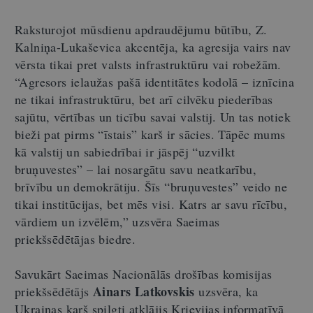
Raksturojot mūsdienu apdraudējumu būtību, Z.
Kalniņa-Lukaševica akcentēja, ka agresija vairs nav
vērsta tikai pret valsts infrastruktūru vai robežām.
“Agresors ielaužas pašā identitātes kodolā
–
iznīcina
ne tikai infrastruktūru, bet arī cilvēku piederības
sajūtu, vērtības un ticību savai valstij. Un tas notiek
bieži pat pirms “īstais” karš ir sācies. Tāpēc mums
kā valstij un sabiedrībai ir jāspēj “uzvilkt
bruņuvestes”
–
lai nosargātu savu neatkarību,
brīvību un demokrātiju. Šīs “bruņuvestes” veido ne
tikai institūcijas, bet mēs visi. Katrs ar savu rīcību,
vārdiem un izvēlēm,” uzsvēra Saeimas
priekšsēdētājas biedre.
Savukārt Saeimas Nacionālās drošības komisijas
Ainars Latkovskis
priekšsēdētājs
uzsvēra, ka
Ukrainas karš spilgti atklājis Krievijas informatīvā