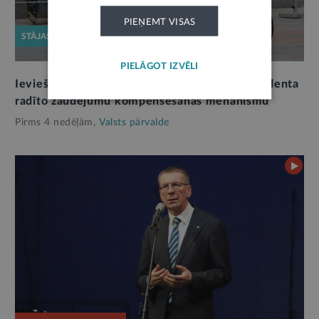
PIEŅEMT VISAS
STĀJAS SPĒKĀ
PIELĀGOT IZVĒLI
Ievieš ārvalstu militārās darbības izraisīta incidenta
radīto zaudējumu kompensēšanas mehānismu
Pirms 4 nedēļām,
Valsts pārvalde