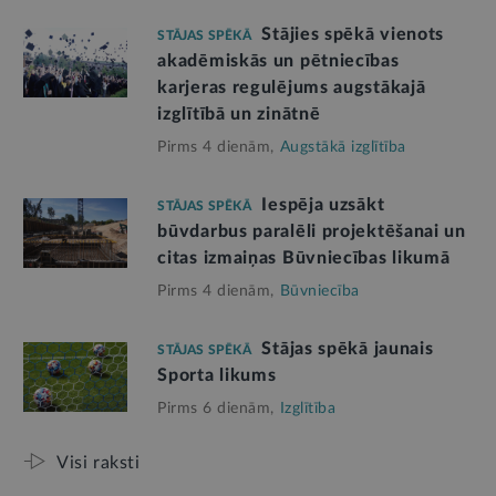
Stājies spēkā vienots
STĀJAS SPĒKĀ
akadēmiskās un pētniecības
karjeras regulējums augstākajā
izglītībā un zinātnē
Pirms 4 dienām,
Augstākā izglītība
Iespēja uzsākt
STĀJAS SPĒKĀ
būvdarbus paralēli projektēšanai un
citas izmaiņas Būvniecības likumā
Pirms 4 dienām,
Būvniecība
Stājas spēkā jaunais
STĀJAS SPĒKĀ
Sporta likums
Pirms 6 dienām,
Izglītība
Visi raksti