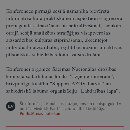
Konferences pirmajā sesijā uzmanība pievērsta
informatīvā kara praktiskajiem aspektiem
–
agresora
propagandas atpazīšanai un neitralizēšanai, savukārt
otrajā sesijā analizētas stratēģijas visaptverošas
aizsardzības kultūras stiprināšanai, akcentējot
individuālo aizsardzību, izglītības nozīmi un aktīvas
pilsoniskās sabiedrības lomu valsts drošībā.
Konferenci organizē Saeimas Nacionālās drošības
komisija sadarbībā ar fondu “Uzņēmēji mieram”,
brīvprātīgo kustību “Support AZOV Latvia” un
sabiedriskā labuma organizāciju “Labdarības lapa”.
Šī informācija ir publisks paziņojums un neatspoguļo LV
portāla viedokli. Par tās saturu atbild iesūtītājs.
Publicēšanas noteikumi