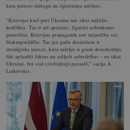
kara patieso mērogu un ilgtermiņa mērķus.
“Krievijas karš pret Ukrainu nav tikai militārs
konflikts. Tas ir arī apzināts, ilgstošs uzbrukums
patiesībai. Krievijas propaganda nav nejaušība vai
blakusparādība. Tas jau gadu desmitiem ir
stratēģisks ierocis, kura mērķis ir graut demokrātiju,
likt apšaubīt faktus un sašķelt sabiedrības
–
ne tikai
Ukrainā, bet visā civilizētajā pasaulē,” sacīja A.
Latkovskis.