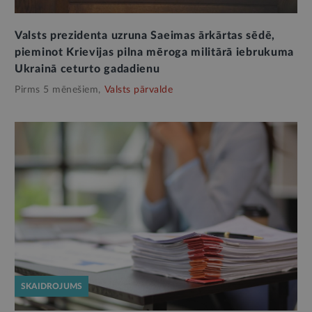
Valsts prezidenta uzruna Saeimas ārkārtas sēdē,
pieminot Krievijas pilna mēroga militārā iebrukuma
Ukrainā ceturto gadadienu
Pirms 5 mēnešiem,
Valsts pārvalde
SKAIDROJUMS