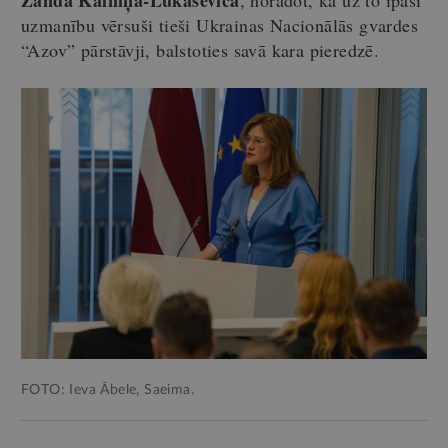
Zanda Kalniņa-Lukaševica
, norādot, ka uz to īpaši
uzmanību vērsuši tieši Ukrainas Nacionālās gvardes
“Azov” pārstāvji, balstoties savā kara pieredzē.
FOTO: Ieva Ābele, Saeima.