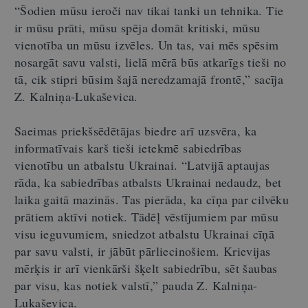
“Šodien mūsu ieroči nav tikai tanki un tehnika. Tie
ir mūsu prāti, mūsu spēja domāt kritiski, mūsu
vienotība un mūsu izvēles. Un tas, vai mēs spēsim
nosargāt savu valsti, lielā mērā būs atkarīgs tieši no
tā, cik stipri būsim šajā neredzamajā frontē,” sacīja
Z. Kalniņa-Lukaševica.
Saeimas priekšsēdētājas biedre arī uzsvēra, ka
informatīvais karš tieši ietekmē sabiedrības
vienotību un atbalstu Ukrainai. “Latvijā aptaujas
rāda, ka sabiedrības atbalsts Ukrainai nedaudz, bet
laika gaitā mazinās. Tas pierāda, ka cīņa par cilvēku
prātiem aktīvi notiek. Tādēļ vēstījumiem par mūsu
visu ieguvumiem, sniedzot atbalstu Ukrainai cīņā
par savu valsti, ir jābūt pārliecinošiem. Krievijas
mērķis ir arī vienkārši šķelt sabiedrību, sēt šaubas
par visu, kas notiek valstī,” pauda Z. Kalniņa-
Lukaševica.