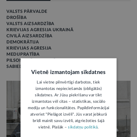
VALSTS PĀRVALDE
DROŠĪBA
VALSTS AIZSARDZĪBA
KRIEVIJAS AGRESIJA UKRAINĀ
CIVILĀ AIZSARDZĪBA
DEMOKRĀTIJA
KRIEVIJAS AGRESIJA
MEDIJPRATĪBA
PILSONISKĀ SABIEDRĪBA
SABIEDRĪBAS LĪDZDALĪBA
Vietnē izmantojam sīkdatnes
Lai vietne pilnvērtīgi darbotos, tiek
izmantotas nepieciešamās (obligātās)
sīkdatnes. Ar Jūsu piekrišanu var tikt
izmantotas vēl citas – statistikas, sociālo
mediju un funkcionalitātes. Papildinformācijai
atveriet "Pielāgot izvēli". Jūs varat jebkurā
brīdī mainīt savu izvēli, atgriežoties šajā
vietnē. Plašāk –
sīkdatņu politikā
.