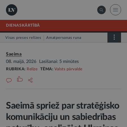
DIENASKĀRTĪBĀ
Visas preses relīzes
Amatpersonas runa
Atklātā vēstule
Relīze
Saeima
08. maijā, 2026
Lasīšanai: 5 minūtes
RUBRIKA:
Relīze
TĒMA:
Valsts pārvalde
Saeimā spriež par stratēģisko
komunikāciju un sabiedrības