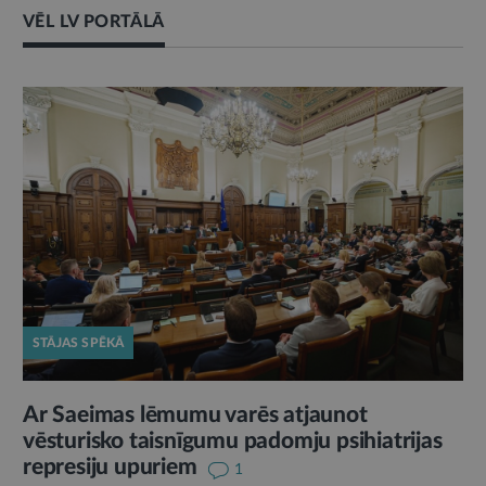
VĒL LV PORTĀLĀ
STĀJAS SPĒKĀ
Ar Saeimas lēmumu varēs atjaunot
vēsturisko taisnīgumu padomju psihiatrijas
represiju upuriem
1