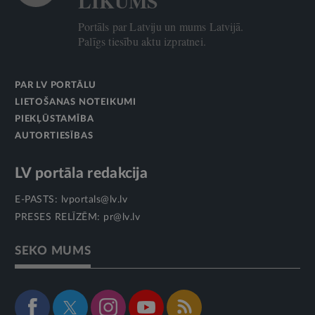
LIKUMS
Portāls par Latviju un mums Latvijā.
Palīgs tiesību aktu izpratnei.
PAR LV PORTĀLU
LIETOŠANAS NOTEIKUMI
PIEKĻŪSTAMĪBA
AUTORTIESĪBAS
LV portāla redakcija
E-PASTS:
lvportals@lv.lv
PRESES RELĪZĒM:
pr@lv.lv
SEKO MUMS