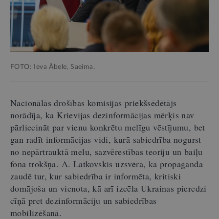
FOTO: Ieva Ābele, Saeima.
Nacionālās drošības komisijas priekšsēdētājs
norādīja, ka Krievijas dezinformācijas mērķis nav
pārliecināt par vienu konkrētu melīgu vēstījumu, bet
gan radīt informācijas vidi, kurā sabiedrība nogurst
no nepārtrauktā melu, sazvērestības teoriju un baiļu
fona trokšņa. A. Latkovskis uzsvēra, ka propaganda
zaudē tur, kur sabiedrība ir informēta, kritiski
domājoša un vienota, kā arī izcēla Ukrainas pieredzi
cīņā pret dezinformāciju un sabiedrības
mobilizēšanā.