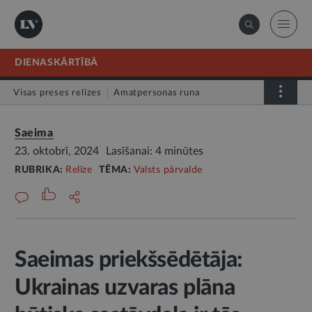
DIENASKĀRTĪBĀ
Visas preses relīzes
Amatpersonas runa
Atklātā vēstule
Relīze
Saeima
23. oktobrī, 2024
Lasīšanai: 4 minūtes
RUBRIKA:
Relīze
TĒMA:
Valsts pārvalde
Saeimas priekšsēdētāja:
Ukrainas uzvaras plāna