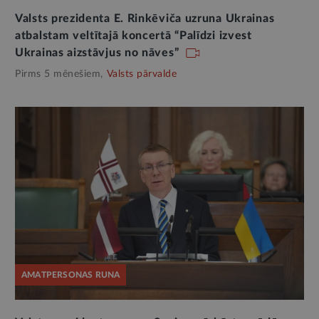
Valsts prezidenta E. Rinkēviča uzruna Ukrainas
atbalstam veltītajā koncertā “Palīdzi izvest
Ukrainas aizstāvjus no nāves”
Pirms 5 mēnešiem,
Valsts pārvalde
AMATPERSONAS RUNA