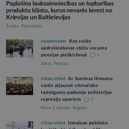
Paplašina lauksaimniecības un lopbarības
produktu klāstu, kurus nevarēs ievest no
Krievijas un Baltkrievijas
Šodien,
Ekonomika
Kas veido
SKAIDROJUMS
apdrošināšanas stāžu vecuma
pensijas piešķiršanai
1
Vakar,
Pensijas
Ar Saeimas lēmumu
STĀJAS SPĒKĀ
varēs atjaunot vēsturisko
taisnīgumu padomju psihiatrijas
represiju upuriem
1
Pirms 2 dienām,
Reģistri
Izmaiņas publisko
STĀJAS SPĒKĀ