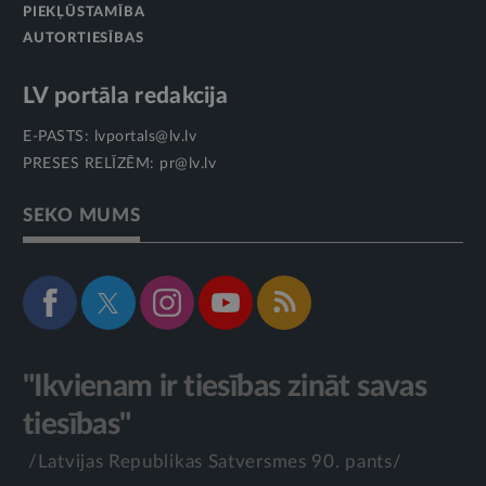
PIEKĻŪSTAMĪBA
AUTORTIESĪBAS
LV portāla redakcija
E-PASTS:
lvportals@lv.lv
PRESES RELĪZĒM:
pr@lv.lv
SEKO MUMS
"Ikvienam ir tiesības zināt savas
tiesības"
/Latvijas Republikas Satversmes 90. pants/