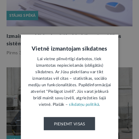
STĀJAS SPĒKĀ
Izmaiņas publisko kapitālsabiedrību pārvaldības
sistēmā
Vietnē izmantojam sīkdatnes
Pirms 3 dienām,
Valsts pārvalde
Lai vietne pilnvērtīgi darbotos, tiek
izmantotas nepieciešamās (obligātās)
sīkdatnes. Ar Jūsu piekrišanu var tikt
izmantotas vēl citas – statistikas, sociālo
mediju un funkcionalitātes. Papildinformācijai
atveriet "Pielāgot izvēli". Jūs varat jebkurā
brīdī mainīt savu izvēli, atgriežoties šajā
vietnē. Plašāk –
sīkdatņu politikā
.
PIEŅEMT VISAS