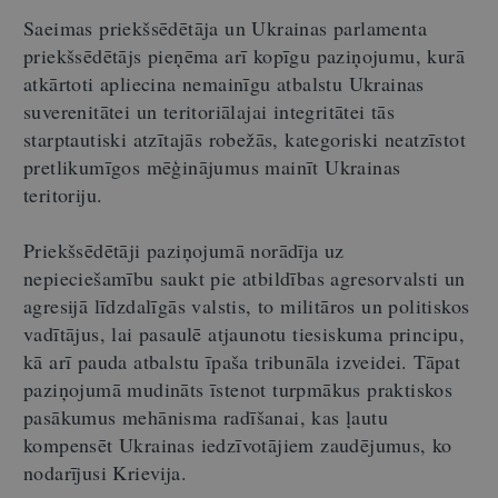
Saeimas priekšsēdētāja un Ukrainas parlamenta
priekšsēdētājs pieņēma arī kopīgu paziņojumu, kurā
atkārtoti apliecina nemainīgu atbalstu Ukrainas
suverenitātei un teritoriālajai integritātei tās
starptautiski atzītajās robežās, kategoriski neatzīstot
pretlikumīgos mēģinājumus mainīt Ukrainas
teritoriju.
Priekšsēdētāji paziņojumā norādīja uz
nepieciešamību saukt pie atbildības agresorvalsti un
agresijā līdzdalīgās valstis, to militāros un politiskos
vadītājus, lai pasaulē atjaunotu tiesiskuma principu,
kā arī pauda atbalstu īpaša tribunāla izveidei. Tāpat
paziņojumā mudināts īstenot turpmākus praktiskos
pasākumus mehānisma radīšanai, kas ļautu
kompensēt Ukrainas iedzīvotājiem zaudējumus, ko
nodarījusi Krievija.