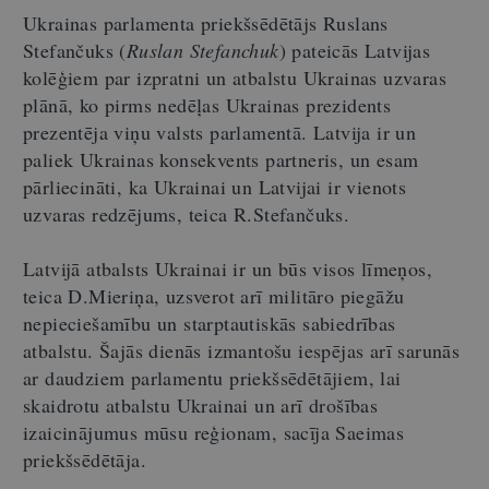
Ukrainas parlamenta priekšsēdētājs Ruslans
Stefančuks (
Ruslan Stefanchuk
) pateicās Latvijas
kolēģiem par izpratni un atbalstu Ukrainas uzvaras
plānā, ko pirms nedēļas Ukrainas prezidents
prezentēja viņu valsts parlamentā. Latvija ir un
paliek Ukrainas konsekvents partneris, un esam
pārliecināti, ka Ukrainai un Latvijai ir vienots
uzvaras redzējums, teica R.Stefančuks.
Latvijā atbalsts Ukrainai ir un būs visos līmeņos,
teica D.Mieriņa, uzsverot arī militāro piegāžu
nepieciešamību un starptautiskās sabiedrības
atbalstu. Šajās dienās izmantošu iespējas arī sarunās
ar daudziem parlamentu priekšsēdētājiem, lai
skaidrotu atbalstu Ukrainai un arī drošības
izaicinājumus mūsu reģionam, sacīja Saeimas
priekšsēdētāja.