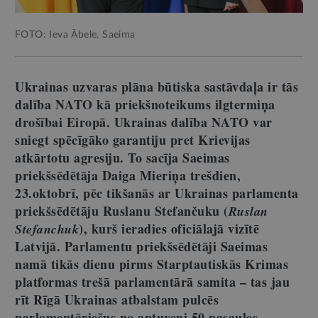
FOTO: Ieva Ābele, Saeima
Ukrainas uzvaras plāna būtiska sastāvdaļa ir tās
dalība NATO kā priekšnoteikums ilgtermiņa
drošībai Eiropā. Ukrainas dalība NATO var
sniegt spēcīgāko garantiju pret Krievijas
atkārtotu agresiju. To sacīja Saeimas
priekšsēdētāja Daiga Mieriņa trešdien,
23.oktobrī, pēc tikšanās ar Ukrainas parlamenta
priekšsēdētāju Ruslanu Stefančuku (
Ruslan
), kurš ieradies oficiālajā vizītē
Stefanchuk
Latvijā. Parlamentu priekšsēdētāji Saeimas
namā tikās dienu pirms Starptautiskās Krimas
platformas trešā parlamentārā samita – tas jau
rīt Rīgā Ukrainas atbalstam pulcēs
parlamentāriešus no aptuveni 50 pasaules