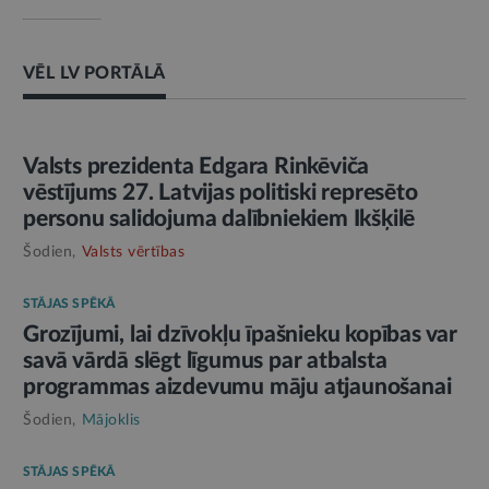
VĒL LV PORTĀLĀ
AMATPERSONAS RUNA
Valsts prezidenta Edgara Rinkēviča
vēstījums 27. Latvijas politiski represēto
personu salidojuma dalībniekiem Ikšķilē
Šodien,
Valsts vērtības
STĀJAS SPĒKĀ
Grozījumi, lai dzīvokļu īpašnieku kopības var
savā vārdā slēgt līgumus par atbalsta
programmas aizdevumu māju atjaunošanai
Šodien,
Mājoklis
STĀJAS SPĒKĀ