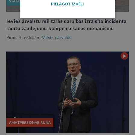
STĀJAS SPĒKĀ
PIELĀGOT IZVĒLI
Ievieš ārvalstu militārās darbības izraisīta incidenta
radīto zaudējumu kompensēšanas mehānismu
Pirms 4 nedēļām,
Valsts pārvalde
AMATPERSONAS RUNA