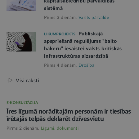
kapitālsabiedrību pārvaldības
sistēmā
Pirms 3 dienām,
Valsts pārvalde
Publiskajā
LIKUMPROJEKTS
apspriešanā regulējums “balto
hakeru” iesaistei valsts kritiskās
infrastruktūras aizsardzībā
Pirms 4 dienām,
Drošība
Visi raksti
E-KONSULTĀCIJA
Īres līgumā norādītajām personām ir tiesības
īrētajās telpās deklarēt dzīvesvietu
Pirms 2 dienām,
Līgumi, dokumenti