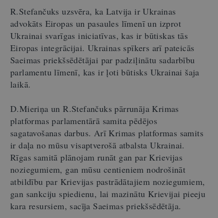
R.Stefančuks uzsvēra, ka Latvija ir Ukrainas
advokāts Eiropas un pasaules līmenī un izprot
Ukrainai svarīgas iniciatīvas, kas ir būtiskas tās
Eiropas integrācijai. Ukrainas spīkers arī pateicās
Saeimas priekšsēdētājai par padziļinātu sadarbību
parlamentu līmenī, kas ir ļoti būtisks Ukrainai šaja
laikā.
D.Mieriņa un R.Stefančuks pārrunāja Krimas
platformas parlamentārā samita pēdējos
sagatavošanas darbus. Arī Krimas platformas samits
ir daļa no mūsu visaptverošā atbalsta Ukrainai.
Rīgas samitā plānojam runāt gan par Krievijas
noziegumiem, gan mūsu centieniem nodrošināt
atbildību par Krievijas pastrādātajiem noziegumiem,
gan sankciju spiedienu, lai mazinātu Krievijai pieeju
kara resursiem, sacīja Saeimas priekšsēdētāja.