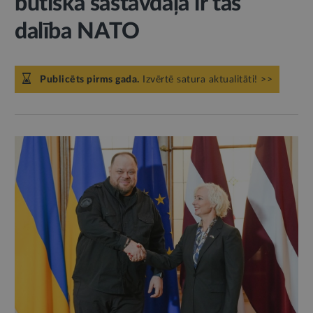
būtiska sastāvdaļa ir tās
dalība NATO
Publicēts pirms gada.
Izvērtē satura aktualitāti! >>