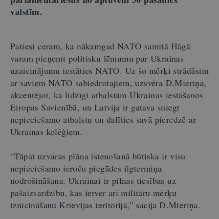
valstīm.
Patiesi ceram, ka nākamgad NATO samitā Hāgā
varam pieņemt politisku lēmumu par Ukrainas
uzaicinājumu iestāties NATO. Uz šo mērķi strādāsim
ar saviem NATO sabiedrotajiem, uzsvēra D.Mieriņa,
akcentējot, ka līdzīgi atbalstām Ukrainas iestāšanos
Eiropas Savienībā, un Latvija ir gatava sniegt
nepieciešamo atbalstu un dalīties savā pieredzē ar
Ukrainas kolēģiem.
“Tāpat uzvaras plāna īstenošanā būtiska ir visu
nepieciešamo ieroču piegādes ilgtermiņa
nodrošināšana. Ukrainai ir pilnas tiesības uz
pašaizsardzību, kas ietver arī militāru mērķu
iznīcināšanu Krievijas teritorijā,” sacīja D.Mieriņa.