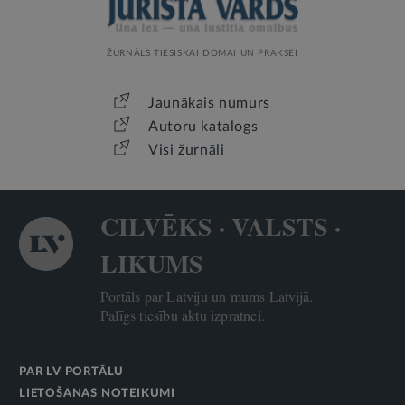
ŽURNĀLS TIESISKAI DOMAI UN PRAKSEI
Jaunākais numurs
Autoru katalogs
Visi žurnāli
CILVĒKS · VALSTS ·
LIKUMS
Portāls par Latviju un mums Latvijā.
Palīgs tiesību aktu izpratnei.
PAR LV PORTĀLU
LIETOŠANAS NOTEIKUMI