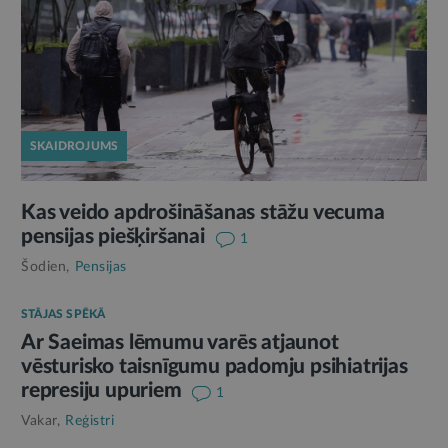
SKAIDROJUMS
Kas veido apdrošināšanas stāžu vecuma
pensijas piešķiršanai
1
Šodien,
Pensijas
STĀJAS SPĒKĀ
Ar Saeimas lēmumu varēs atjaunot
vēsturisko taisnīgumu padomju psihiatrijas
represiju upuriem
1
Vakar,
Reģistri