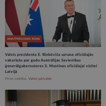
AMATPERSONAS RUNA
Valsts prezidenta E. Rinkēviča uzruna oficiālajās
vakariņās par godu Austrālijas Savienības
ģenerālgubernatores S. Mostinas oficiālajai vizītei
Latvijā
Pirms nedēļas,
Valsts pārvalde