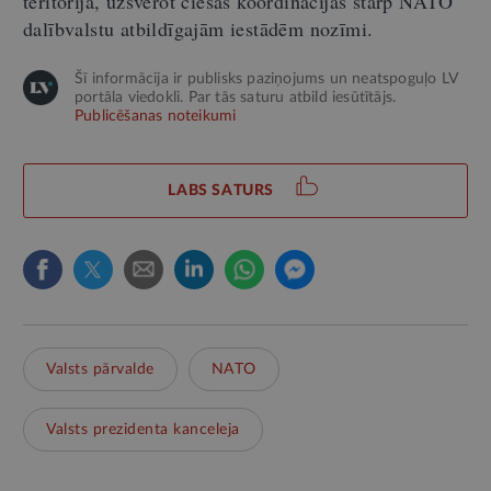
teritorijā, uzsverot ciešas koordinācijas starp NATO
dalībvalstu atbildīgajām iestādēm nozīmi.
Šī informācija ir publisks paziņojums un neatspoguļo LV
portāla viedokli. Par tās saturu atbild iesūtītājs.
Publicēšanas noteikumi
LABS SATURS
Valsts pārvalde
NATO
Valsts prezidenta kanceleja