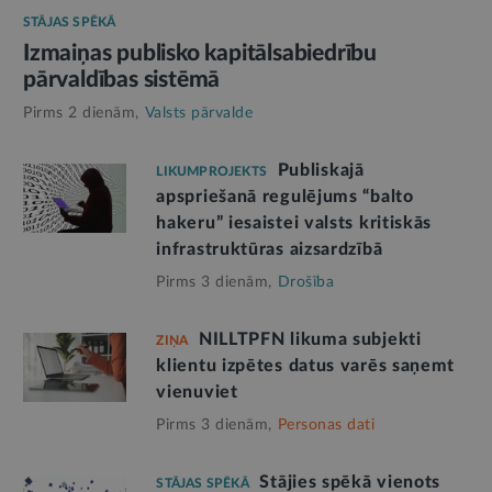
STĀJAS SPĒKĀ
Izmaiņas publisko kapitālsabiedrību
pārvaldības sistēmā
Pirms 2 dienām,
Valsts pārvalde
Publiskajā
LIKUMPROJEKTS
apspriešanā regulējums “balto
hakeru” iesaistei valsts kritiskās
infrastruktūras aizsardzībā
Pirms 3 dienām,
Drošība
NILLTPFN likuma subjekti
ZIŅA
klientu izpētes datus varēs saņemt
vienuviet
Pirms 3 dienām,
Personas dati
Stājies spēkā vienots
STĀJAS SPĒKĀ