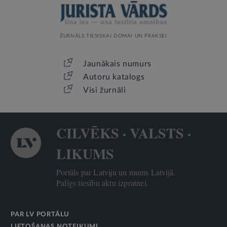
ŽURNĀLS TIESISKAI DOMAI UN PRAKSEI
Jaunākais numurs
Autoru katalogs
Visi žurnāli
CILVĒKS · VALSTS ·
LIKUMS
Portāls par Latviju un mums Latvijā.
Palīgs tiesību aktu izpratnei.
PAR LV PORTĀLU
LIETOŠANAS NOTEIKUMI