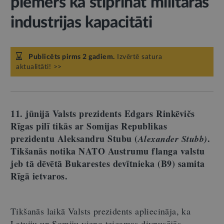
piemērs kā stiprināt militārās
industrijas kapacitāti
Publicēts pirms 2 gadiem.
Izvērtē satura
aktualitāti! >>
11. jūnijā Valsts prezidents Edgars Rinkēvičs
Rīgas pilī tikās ar Somijas Republikas
prezidentu Aleksandru Stubu (
.
Alexander Stubb)
Tikšanās notika NATO Austrumu flanga valstu
jeb tā dēvētā Bukarestes devītnieka (B9) samita
Rīgā ietvaros.
Tikšanās laikā Valsts prezidents apliecināja, ka
Latviju un Somiju vieno teicamas divpusējās