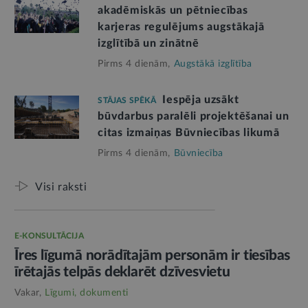
akadēmiskās un pētniecības
karjeras regulējums augstākajā
izglītībā un zinātnē
Pirms 4 dienām,
Augstākā izglītība
Iespēja uzsākt
STĀJAS SPĒKĀ
būvdarbus paralēli projektēšanai un
citas izmaiņas Būvniecības likumā
Pirms 4 dienām,
Būvniecība
Visi raksti
E-KONSULTĀCIJA
Īres līgumā norādītajām personām ir tiesības
īrētajās telpās deklarēt dzīvesvietu
Vakar,
Līgumi, dokumenti