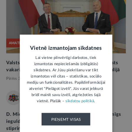
AMATPERSONAS RUNA
Vietnē izmantojam sīkdatnes
Lai vietne pilnvērtīgi darbotos, tiek
Valsts prezidenta Edgara Rinkēviča uzruna valsts
izmantotas nepieciešamās (obligātās)
vakariņās Lietuvas Republikā 2026. gada 15. jūlijā
sīkdatnes. Ar Jūsu piekrišanu var tikt
izmantotas vēl citas – statistikas, sociālo
Pirms 3 nedēļām,
Valsts pārvalde
mediju un funkcionalitātes. Papildinformācijai
atveriet "Pielāgot izvēli". Jūs varat jebkurā
brīdī mainīt savu izvēli, atgriežoties šajā
SAEIMA
vietnē. Plašāk –
sīkdatņu politikā
.
D. Mieriņa: Kanādas militārā klātbūtne ir nozīmīgs
PIEŅEMT VISAS
ieguldījums Latvijas un visa reģiona drošības
stiprināšanā