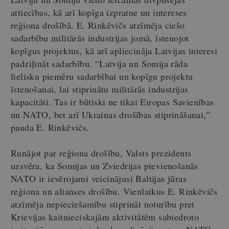
attiecības, kā arī kopīga izpratne un intereses
reģiona drošībā. E. Rinkēvičs atzīmēja ciešo
sadarbību militārās industrijas jomā, īstenojot
kopīgus projektus, kā arī apliecināja Latvijas interesi
padziļināt sadarbību. “Latvija un Somija rāda
lielisku piemēru sadarbībai un kopīgu projektu
īstenošanai, lai stiprinātu militārās industrijas
kapacitāti. Tas ir būtiski ne tikai Eiropas Savienības
un NATO, bet arī Ukrainas drošības stiprināšanai,”
pauda E. Rinkēvičs.
Runājot par reģiona drošību, Valsts prezidents
uzsvēra, ka Somijas un Zviedrijas pievienošanās
NATO ir ievērojami veicinājusi Baltijas jūras
reģiona un alianses drošību. Vienlaikus E. Rinkēvičs
atzīmēja nepieciešamību stiprināt noturību pret
Krievijas kaitnieciskajām aktivitātēm sabiedroto