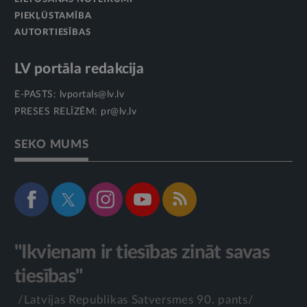
PIEKĻŪSTAMĪBA
AUTORTIESĪBAS
LV portāla redakcija
E-PASTS:
lvportals@lv.lv
PRESES RELĪZĒM:
pr@lv.lv
SEKO MUMS
"Ikvienam ir tiesības zināt savas
tiesības"
/Latvijas Republikas Satversmes 90. pants/