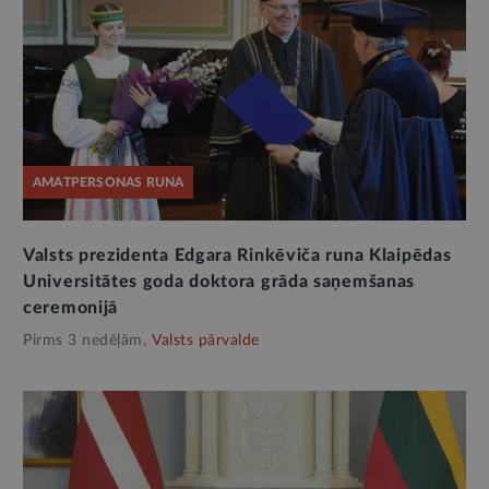
AMATPERSONAS RUNA
Valsts prezidenta Edgara Rinkēviča runa Klaipēdas
Universitātes goda doktora grāda saņemšanas
ceremonijā
Pirms 3 nedēļām,
Valsts pārvalde