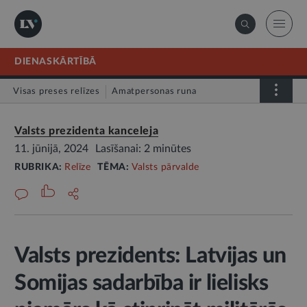
DIENASKĀRTĪBĀ
Visas preses relīzes
Amatpersonas runa
Atklātā vēstule
Relīze
Valsts prezidenta kanceleja
11. jūnijā, 2024
Lasīšanai: 2 minūtes
RUBRIKA:
Relīze
TĒMA:
Valsts pārvalde
Valsts prezidents: Latvijas un
Somijas sadarbība ir lielisks