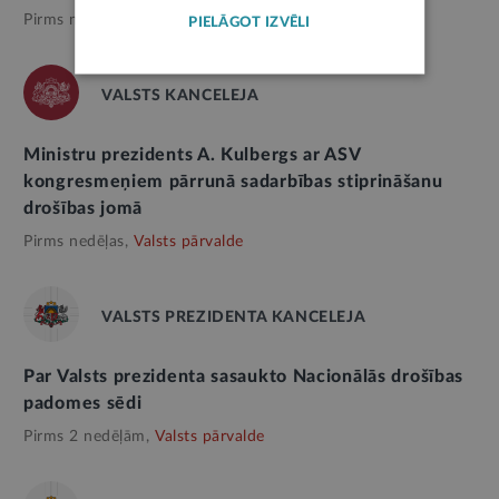
Pirms nedēļas,
Valsts pārvalde
PIELĀGOT IZVĒLI
VALSTS KANCELEJA
Ministru prezidents A. Kulbergs ar ASV
kongresmeņiem pārrunā sadarbības stiprināšanu
drošības jomā
Pirms nedēļas,
Valsts pārvalde
VALSTS PREZIDENTA KANCELEJA
Par Valsts prezidenta sasaukto Nacionālās drošības
padomes sēdi
Pirms 2 nedēļām,
Valsts pārvalde