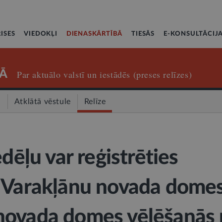
ISES
VIEDOKĻI
DIENASKĀRTĪBĀ
TIESĀS
E-KONSULTĀCIJ
Ā
Par aktuālo valstī un iestādēs (preses relīzes)
a
Atklātā vēstule
Relīze
edēļu var reģistrēties
 Varakļānu novada domes
novada domes vēlēšanās 