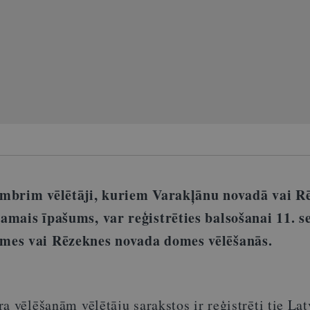
ptembrim vēlētāji, kuriem Varakļānu novadā vai R
amais īpašums, var reģistrēties balsošanai 11. 
mes vai Rēzeknes novada domes vēlēšanās.
a vēlēšanām vēlētāju sarakstos ir reģistrēti tie Lat