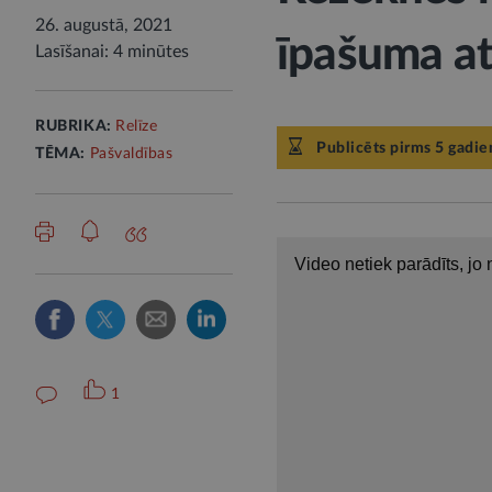
26. augustā, 2021
īpašuma at
Lasīšanai: 4 minūtes
RUBRIKA:
Relīze
Publicēts pirms 5 gadie
TĒMA:
Pašvaldības
1