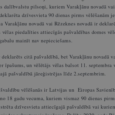
as dalībvalstu pilsoņi, kuriem Varakļānu novadā vai
deklarēta dzīvesvieta 90 dienas pirms vēlēšanām je
, ja Varakļānu novadā vai Rēzeknes novadā ir deklar
s vēlas piedalīties attiecīgās pašvaldības domes vēl
gabalu mainīt nav nepieciešams.
ir deklarēts citā pašvaldībā, bet Varakļānu novadā v
r īpašums, un vēlētājs vēlas balsot 11. septembra 
gajā pašvaldībā jāreģistrējas līdz 2.septembrim.
ašvaldību vēlēšanās ir Latvijas un Eiropas Savienī
 no 18 gadu vecuma, kuriem vismaz 90 dienas pirm
istrēta dzīvesvieta attiecīgajā pašvaldībā vai kurie