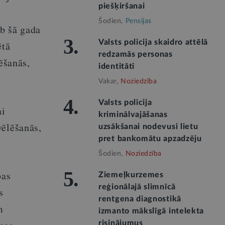
piešķiršanai
Šodien,
Pensijas
b šā gada
3.
Valsts policija skaidro attēlā
ētā
redzamās personas
ēšanās,
identitāti
Vakar,
Noziedzība
4.
Valsts policija
ai
kriminālvajāšanas
vēlēšanās,
uzsākšanai nodevusi lietu
pret bankomātu apzadzēju
Šodien,
Noziedzība
5.
bas
Ziemeļkurzemes
reģionālajā slimnīcā
s
rentgena diagnostikā
m
izmanto mākslīgā intelekta
risinājumus