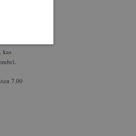
kļānu
 jūnijā
u likumā
, kas
tembrī.
sten 7.00