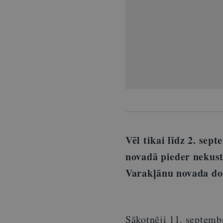
Vēl tikai līdz 2. se
novadā pieder nekust
Varakļānu novada do
Sākotnēji 11. septembr