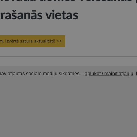
rašanās vietas
m.
Izvērtē satura aktualitāti! >>