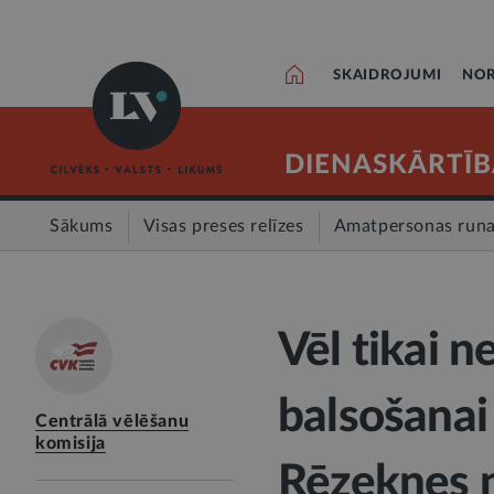
SKAIDROJUMI
NOR
DIENASKĀRTĪB
Sākums
Visas preses relīzes
Amatpersonas run
Vēl tikai n
balsošanai
Centrālā vēlēšanu
komisija
Rēzeknes 