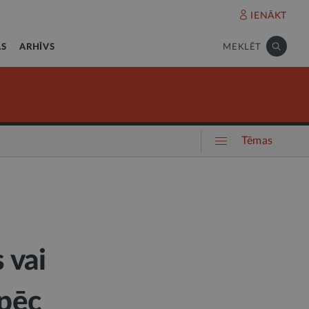
IENĀKT
AS
ARHĪVS
MEKLĒT
Tēmas
 vai
pēc