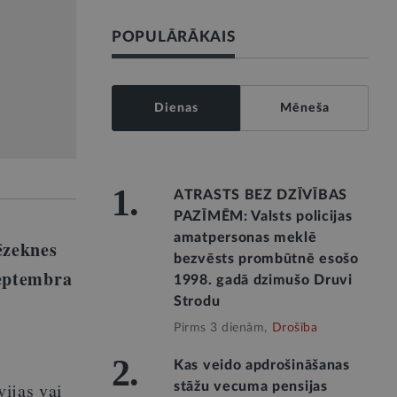
POPULĀRĀKAIS
Dienas
Mēneša
1.
ATRASTS BEZ DZĪVĪBAS
PAZĪMĒM: Valsts policijas
amatpersonas meklē
ēzeknes
bezvēsts prombūtnē esošo
septembra
1998. gadā dzimušo Druvi
Strodu
Pirms 3 dienām,
Drošība
2.
Kas veido apdrošināšanas
vijas vai
stāžu vecuma pensijas