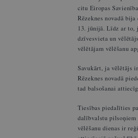
citu Eiropas Savienīb
Rēzeknes novadā bija 
13. jūnijā. Līdz ar to
dzīvesvieta un vēlētāj
vēlētājam vēlēšanu ap
Savukārt, ja vēlētājs 
Rēzeknes novadā piede
tad balsošanai attiecī
Tiesības piedalīties p
dalībvalstu pilsoņiem
vēlēšanu dienas ir reģ