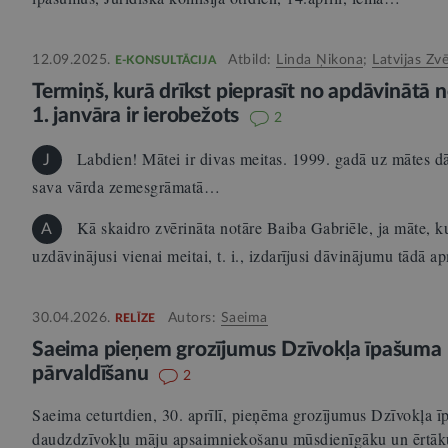
12.09.2025.
Atbild:
Linda Ņikona
;
Latvijas Z
E-KONSULTĀCIJA
Termiņš, kurā drīkst pieprasīt no apdāvinātā
1. janvāra ir ierobežots
2
Labdien! Mātei ir divas meitas. 1999. gadā uz mātes 
J
sava vārda zemesgrāmatā…
Kā skaidro zvērināta notāre Baiba Gabriēle, ja māte, ku
A
uzdāvinājusi vienai meitai, t. i., izdarījusi dāvinājumu tādā 
30.04.2026.
Autors:
Saeima
RELĪZE
Saeima pieņem grozījumus Dzīvokļa īpašuma 
pārvaldīšanu
2
Saeima ceturtdien, 30. aprīlī, pieņēma grozījumus Dzīvokļa ī
daudzdzīvokļu māju apsaimniekošanu mūsdienīgāku un ērt