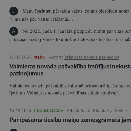
Manu īpašumu pārvalda valsts, zemes piespiedu noma. V
J
% mainās pēc valsts vēlēšanās.…
No 2022. gada 1. janvāra piespiedu nomu par citas per
A
situācijās aizstāj zemes likumiskās lietošanas tiesības, un ma
16.02.2026.
Autors:
Valmieras novada pašvaldība
RELĪZE
Valmieras novada pašvaldība izsūtījusi neku
paziņojumus
Valmieras novada pašvaldība informē nekustamā īpašuma nod
īpašums Valmieras novada pašvaldības administratīvajā…
15.12.2025.
Atbild:
Santa Blumberga-Švēde
E-KONSULTĀCIJA
Par īpašuma tiesību maiņu zemesgrāmatā jām