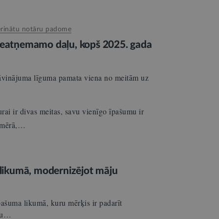
vērinātu notāru padome
 neatņemamo daļu, kopš 2025. gada
dāvinājuma līguma pamata viena no meitām uz
rai ir divas meitas, savu vienīgo īpašumu ir
apmērā,…
likumā, modernizējot māju
pašuma likumā, kuru mērķis ir padarīt
āku…