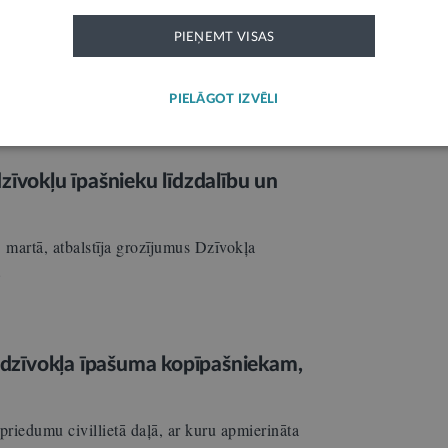
ivātā dzīve?
7
PIEŅEMT VISAS
 bieži notiek tiesvedības par ceļa servitūta
m…
PIELĀGOT IZVĒLI
zīvokļu īpašnieku līdzdalību un
 martā, atbalstīja grozījumus Dzīvokļa
…
dzīvokļa īpašuma kopīpašniekam,
spriedumu civillietā daļā, ar kuru apmierināta