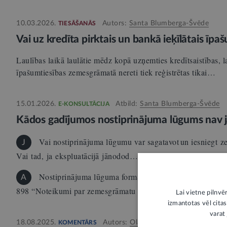
10.03.2026.
Autors:
Santa Blumberga-Švēde
TIESĀŠANĀS
Vai uz kredīta pirktais un bankā ieķīlātais īp
Laulības laikā laulātie mēdz kopā uzņemties kredītsaistības, 
īpašumtiesības zemesgrāmatā nereti tiek reģistrētas tikai…
15.01.2026.
Atbild:
Santa Blumberga-Švēde
E-KONSULTĀCIJA
Kādos gadījumos nostiprinājuma lūgums nav jā
Vai nostiprinājuma lūgumu var sagatavot un iesniegt z
J
Vai tad, ja ekspluatācijā jānodod…
Nostiprinājuma lūguma formas ir pieejamas Ministru k
A
898 “Noteikumi par zemesgrāmatu nostiprinājuma lūguma f
Lai vietne pilnvē
izmantotas vēl citas
varat 
18.08.2025.
Autors:
Olavs Cers
KOMENTĀRS