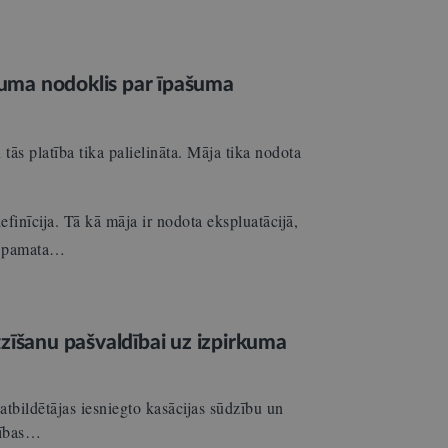
uma nodoklis par īpašuma
ās platība tika palielināta. Māja tika nodota
inīcija. Tā kā māja ir nodota ekspluatācijā,
av pamata…
tzīšanu pašvaldībai uz izpirkuma
 atbildētājas iesniegto kasācijas sūdzību un
ldības…