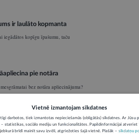
ašums ir laulāto kopmanta
lai iegādātos kopīgu īpašumu, taču
apliecina pie notāra
emesgrāmatai bez notāra apliecinājuma?
abineta 2006. gada 31. oktobra noteikumu Nr.
Vietnē izmantojam sīkdatnes
ormām” pielikumos, kā…
rtīgi darbotos, tiek izmantotas nepieciešamās (obligātās) sīkdatnes. Ar Jūsu p
 – statistikas, sociālo mediju un funkcionalitātes. Papildinformācijai atveriet "
jebkurā brīdī mainīt savu izvēli, atgriežoties šajā vietnē. Plašāk –
sīkdatņu po