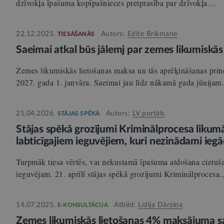
dzīvokļa īpašuma kopīpašnieces pretprasība par dzīvokļa…
22.12.2025.
Autors:
Edīte Brikmane
TIESĀŠANĀS
Saeimai atkal būs jālemj par zemes likumiskā
Zemes likumiskās lietošanas maksa un tās aprēķināšanas princ
2027. gada 1. janvāra. Saeimai jau līdz nākamā gada jūnija
21.04.2026.
Autors:
LV portāls
STĀJAS SPĒKĀ
Stājas spēkā grozījumi Kriminālprocesa likumā
labticīgajiem ieguvējiem, kuri nezinādami ieg
Turpmāk tiesa vērtēs, vai nekustamā īpašuma atdošana cietuša
ieguvējam. 21. aprīlī stājas spēkā grozījumi Kriminālproces
14.07.2025.
Atbild:
Lidija Dārziņa
E-KONSULTĀCIJA
Zemes likumiskās lietošanas 4% maksājuma sa