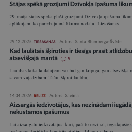
Stājas spēkā grozījumi Dzīvokļa īpašuma liku
29. maijā stājas spēkā plaši grozījumi Dzīvokļa īpašuma liku
aplūkojam, ko paredz jaunā likuma nodaļa “Lietošanas…
29.12.2025.
Autors:
Santa Blumberga-Švēde
TIESĀŠANĀS
Kad laulātais šķiroties ir tiesīgs prasīt atlīdzī
atsevišķajā mantā
5
Laulības laikā laulātajiem var būt gan kopīgā, gan atsevišķā ma
savām vajadzībām. Taču, šķirot laulību,…
14.04.2026.
Autors:
Saeima
RELĪZE
Aizsargās iedzīvotājus, kas nezinādami iegādā
nekustamos īpašumus
Lai aizsargātu iedzīvotājus, kuri, paši to nezinot, iegādājuši
īpašumus, Juridiskā komisija otrdien, 14.aprīlī, lēma…