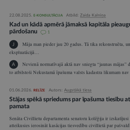
22.08.2025.
Atbild:
Zaida Kalniņa
E-KONSULTĀCIJA
Kad un kādā apmērā jāmaksā kapitāla pieaug
pārdošanu
1
Māja man pieder jau 20 gadus. Tā tika rekonstruēta, un t
J
ekspluatācijā…
Nevienā normatīvajā aktā nav sniegta “jaunas mājas” def
A
to atbilstoši Nekustamā īpašuma valsts kadastra likumam n
01.06.2026.
Autors:
Augstākā tiesa
RELĪZE
Stājas spēkā spriedums par īpašuma tiesību a
pamata
Senāta Civillietu departamenta senatoru kolēģija ir izskatījusi
atteikusies ierosināt kasācijas tiesvedību civillietā par pašva