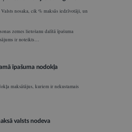
alsts nosaka, cik % maksās iedzīvotāji, un
sonas zemes lietošanu dalītā īpašuma
ksājums ir noteikts…
stamā īpašuma nodokļa
okļa maksātājus, kuriem ir nekustamais
aksā valsts nodeva