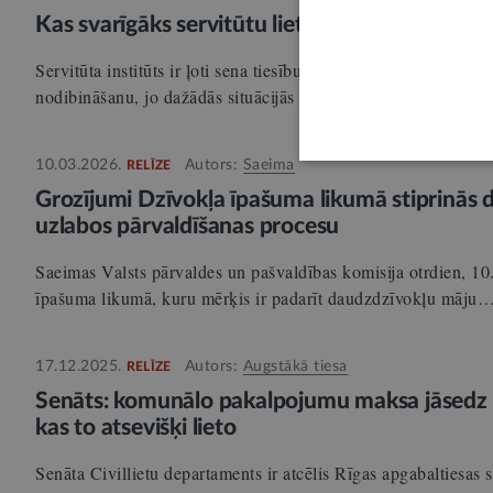
Kas svarīgāks servitūtu lietās – bizness vai pr
Servitūta institūts ir ļoti sena tiesību norma, tomēr vēl aizvien
nodibināšanu, jo dažādās situācijās ne katram nekustamaja
10.03.2026.
Autors:
Saeima
RELĪZE
Grozījumi Dzīvokļa īpašuma likumā stiprinās d
uzlabos pārvaldīšanas procesu
Saeimas Valsts pārvaldes un pašvaldības komisija otrdien, 10.
īpašuma likumā, kuru mērķis ir padarīt daudzdzīvokļu māju
17.12.2025.
Autors:
Augstākā tiesa
RELĪZE
Senāts: komunālo pakalpojumu maksa jāsedz 
kas to atsevišķi lieto
Senāta Civillietu departaments ir atcēlis Rīgas apgabaltiesas 