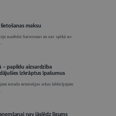
s lietošanas maksu
ipi neatbilst Satversmei un nav spēkā no
m…
 – papildu aizsardzība
ādājušies izkrāptus īpašumus
jam nerada netaisnīgas sekas labticīgajam
a…
ņemšanai nav jāslēdz līgums