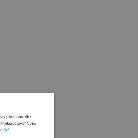
iekrišanu var tikt
Pielāgot izvēli". Jūs
litikā
.