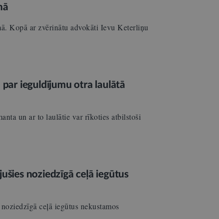
mā
mā. Kopā ar zvērinātu advokāti Ievu Keterliņu
bu par ieguldījumu otra laulātā
nta un ar to laulātie var rīkoties atbilstoši
jušies noziedzīgā ceļā iegūtus
es noziedzīgā ceļā iegūtus nekustamos