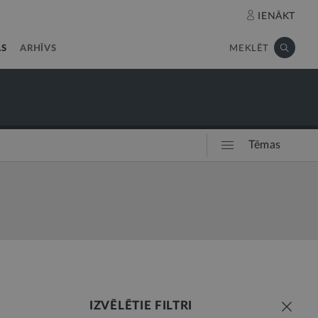
IENĀKT
AS
ARHĪVS
MEKLĒT
Tēmas
IZVĒLĒTIE FILTRI