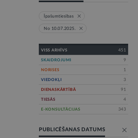
Īpašumtiesības
No 10.07.2025.
451
VISS ARHĪVS
9
SKAIDROJUMI
1
NORISES
3
VIEDOKĻI
91
DIENASKĀRTĪBĀ
4
TIESĀS
343
E-KONSULTĀCIJAS
PUBLICĒŠANAS DATUMS