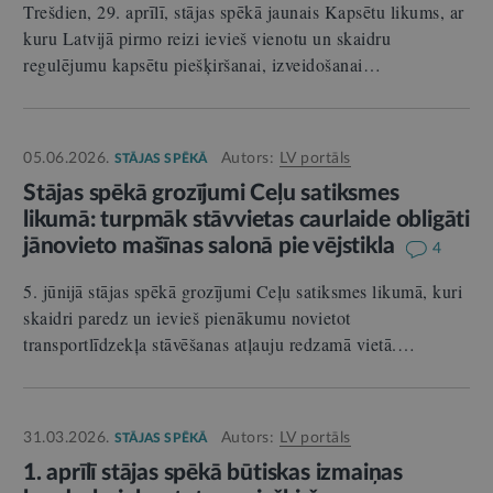
Trešdien, 29. aprīlī, stājas spēkā jaunais Kapsētu likums, ar
kuru Latvijā pirmo reizi ievieš vienotu un skaidru
regulējumu kapsētu piešķiršanai, izveidošanai…
05.06.2026.
Autors:
LV portāls
STĀJAS SPĒKĀ
Stājas spēkā grozījumi Ceļu satiksmes
likumā: turpmāk stāvvietas caurlaide obligāti
jānovieto mašīnas salonā pie vējstikla
4
5. jūnijā stājas spēkā grozījumi Ceļu satiksmes likumā, kuri
skaidri paredz un ievieš pienākumu novietot
transportlīdzekļa stāvēšanas atļauju redzamā vietā.…
31.03.2026.
Autors:
LV portāls
STĀJAS SPĒKĀ
1. aprīlī stājas spēkā būtiskas izmaiņas