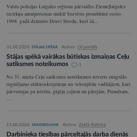
Valsts policijas Latgales reģiona pārvaldes Ziemeļlatgales
iecirkņa amatpersonas meklē bezvēsts prombūtnē esošo
1998. gadā dzimušo Druvi Strodu, kurš šā…
31.03.2026.
Autors:
LV portāls
STĀJAS SPĒKĀ
Stājas spēkā vairākas būtiskas izmaiņas Ceļu
satiksmes noteikumos
1
No 31. marta Ceļu satiksmes noteikumos ietverts stingrāks
regulējums elektroskrejriteņu un velosipēdu vadītājiem, kuri
pārvietojas pa ietvēm, gājēju ceļiem un pārejām. Piemēram,
…
11.06.2026.
Autors:
Zaida Kalniņa
SKAIDROJUMS
Darbinieka tiesības pārceltajās darba dienās