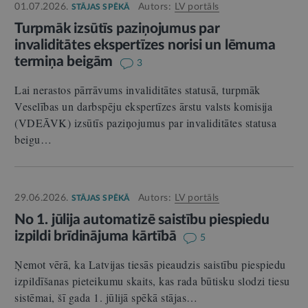
01.07.2026.
Autors:
LV portāls
STĀJAS SPĒKĀ
Turpmāk izsūtīs paziņojumus par
invaliditātes ekspertīzes norisi un lēmuma
termiņa beigām
3
Lai nerastos pārrāvums invaliditātes statusā, turpmāk
Veselības un darbspēju ekspertīzes ārstu valsts komisija
(VDEĀVK) izsūtīs paziņojumus par invaliditātes statusa
beigu…
29.06.2026.
Autors:
LV portāls
STĀJAS SPĒKĀ
No 1. jūlija automatizē saistību piespiedu
izpildi brīdinājuma kārtībā
5
Ņemot vērā, ka Latvijas tiesās pieaudzis saistību piespiedu
izpildīšanas pieteikumu skaits, kas rada būtisku slodzi tiesu
sistēmai, šī gada 1. jūlijā spēkā stājas…