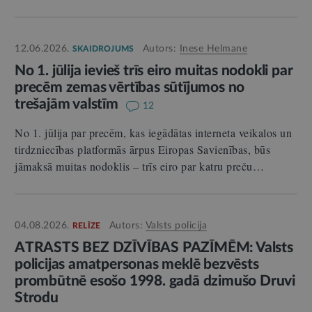
12.06.2026.
Autors:
Inese Helmane
SKAIDROJUMS
No 1. jūlija ievieš trīs eiro muitas nodokli par
precēm zemas vērtības sūtījumos no
trešajām valstīm
12
No 1. jūlija par precēm, kas iegādātas interneta veikalos un
tirdzniecības platformās ārpus Eiropas Savienības, būs
jāmaksā muitas nodoklis – trīs eiro par katru preču…
04.08.2026.
Autors:
Valsts policija
RELĪZE
ATRASTS BEZ DZĪVĪBAS PAZĪMĒM: Valsts
policijas amatpersonas meklē bezvēsts
prombūtnē esošo 1998. gadā dzimušo Druvi
Strodu