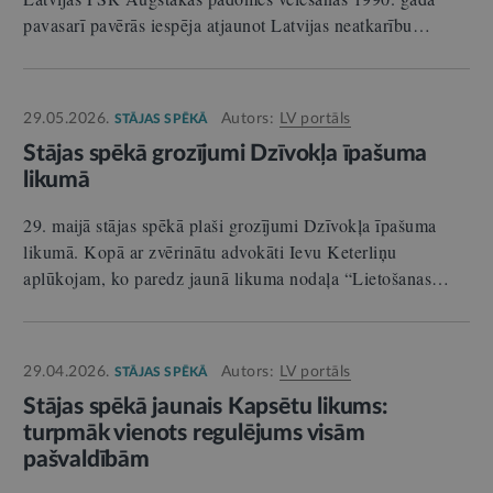
pavasarī pavērās iespēja atjaunot Latvijas neatkarību…
29.05.2026.
Autors:
LV portāls
STĀJAS SPĒKĀ
Stājas spēkā grozījumi Dzīvokļa īpašuma
likumā
29. maijā stājas spēkā plaši grozījumi Dzīvokļa īpašuma
likumā. Kopā ar zvērinātu advokāti Ievu Keterliņu
aplūkojam, ko paredz jaunā likuma nodaļa “Lietošanas…
29.04.2026.
Autors:
LV portāls
STĀJAS SPĒKĀ
Stājas spēkā jaunais Kapsētu likums:
turpmāk vienots regulējums visām
pašvaldībām