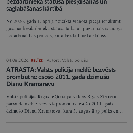
bezdarbnieka statusa piešķiršanas un
saglabāšanas kārtībā
No 2026. gada 1. aprīļa noteikta vienota pieeja ienākumu
gūšanai bezdarbnieka statusa laikā un pagarināts īslaicīgas
nodarbinātības periods, kurā bezdarbnieka statuss…
04.08.2026.
Autors:
Valsts policija
RELĪZE
ATRASTA: Valsts policija meklē bezvēsts
prombūtnē esošo 2011. gadā dzimušo
Dianu Kramarevu
Valsts policijas Rīgas reģiona pārvaldes Rīgas Ziemeļu
pārvalde meklē bezvēsts prombūtnē esošo 2011. gadā
dzimušo Dianu Kramarevu, kura 3. augustā ap pulksten…