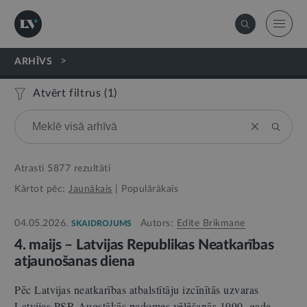
>
ARHĪVS
Atvērt filtrus (
1
)
Atrasti
5877
rezultāti
Kārtot pēc:
Jaunākais
|
Populārākais
04.05.2026.
Autors:
Edīte Brikmane
SKAIDROJUMS
4. maijs – Latvijas Republikas Neatkarības
atjaunošanas diena
Pēc Latvijas neatkarības atbalstītāju izcīnītās uzvaras
Latvijas PSR Augstākās padomes vēlēšanās 1990. gada