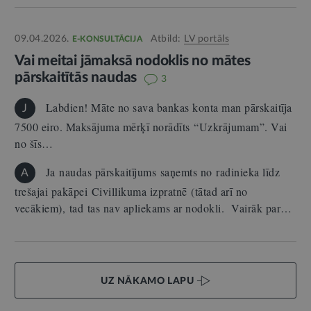
09.04.2026.
Atbild:
LV portāls
E-KONSULTĀCIJA
Vai meitai jāmaksā nodoklis no mātes
pārskaitītās naudas
3
Labdien! Māte no sava bankas konta man pārskaitīja
J
7500 eiro. Maksājuma mērķī norādīts “Uzkrājumam”. Vai
no šīs…
Ja naudas pārskaitījums saņemts no radinieka līdz
A
trešajai pakāpei Civillikuma izpratnē (tātad arī no
vecākiem), tad tas nav apliekams ar nodokli. Vairāk par…
UZ NĀKAMO LAPU