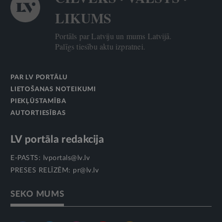
LIKUMS
Portāls par Latviju un mums Latvijā.
Palīgs tiesību aktu izpratnei.
PAR LV PORTĀLU
LIETOŠANAS NOTEIKUMI
PIEKĻŪSTAMĪBA
AUTORTIESĪBAS
LV portāla redakcija
E-PASTS:
lvportals@lv.lv
PRESES RELĪZĒM:
pr@lv.lv
SEKO MUMS