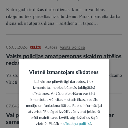
Katru gadu ir dažas darba dienas, kuras ar valdības
rīkojumu tiek pārceltas uz citu dienu. Parasti pārceltā darba
diena iekrīt atpūtas dienā – sestdienā –, tāpēc…
06.05.2026.
Autors:
Valsts policija
RELĪZE
Valsts policijas amatpersonas skaidro attēlos
redzamās personas identitāti
Vietnē izmantojam sīkdatnes
Valsts policijas amatpersonas aicina aplūkot attēlos redzamo
vīrieti, kurš, iespējams, ir rīdzinieks.
Lai vietne pilnvērtīgi darbotos, tiek
izmantotas nepieciešamās (obligātās)
sīkdatnes. Ar Jūsu piekrišanu var tikt
izmantotas vēl citas – statistikas, sociālo
mediju un funkcionalitātes. Papildinformācijai
07.04.2026.
Autors:
LV portāls
ZIŅA
atveriet "Pielāgot izvēli". Jūs varat jebkurā
Vai pensija pēc automātiskā pārrēķina var
brīdī mainīt savu izvēli, atgriežoties šajā
samazināties
vietnē. Plašāk –
sīkdatņu politikā
.