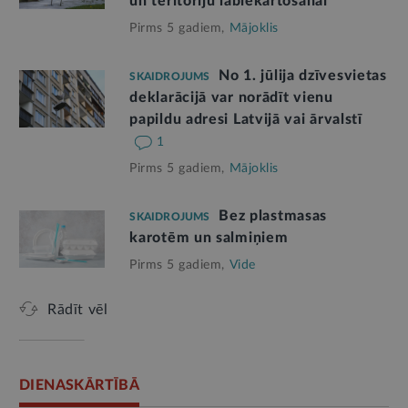
un teritoriju labiekārtošanai
Pirms 5 gadiem,
Mājoklis
No 1. jūlija dzīvesvietas
SKAIDROJUMS
deklarācijā var norādīt vienu
papildu adresi Latvijā vai ārvalstī
1
Pirms 5 gadiem,
Mājoklis
Bez plastmasas
SKAIDROJUMS
karotēm un salmiņiem
Pirms 5 gadiem,
Vide
Rādīt vēl
DIENASKĀRTĪBĀ