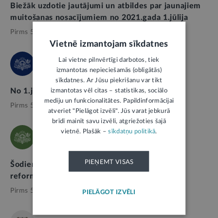
Biežāk uzdotie jautājumi un atbildes par jaunajiem
muitošanas nosacījumiem no 2021.gada 1.jūlija
Pirms 5 gadiem,
Satiksme
Vietnē izmantojam sīkdatnes
Lai vietne pilnvērtīgi darbotos, tiek
FINANŠU MINISTRIJA
izmantotas nepieciešamās (obligātās)
sīkdatnes. Ar Jūsu piekrišanu var tikt
No 1.jūlija vairākas izmaiņas nodokļu jomā
izmantotas vēl citas – statistikas, sociālo
mediju un funkcionalitātes. Papildinformācijai
Pirms 5 gadiem,
Finanses
atveriet "Pielāgot izvēli". Jūs varat jebkurā
brīdī mainīt savu izvēli, atgriežoties šajā
vietnē. Plašāk –
sīkdatņu politikā
.
VARAM
PIEŅEMT VISAS
Šodien stājas spēkā administratīvi teritoriālā
reforma
Pirms 5 gadiem,
Pašvaldības
PIELĀGOT IZVĒLI