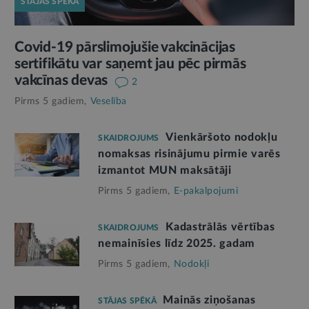
STĀJAS SPĒKĀ
Covid-19 pārslimojušie vakcinācijas
sertifikātu var saņemt jau pēc pirmās
vakcīnas devas
2
Pirms 5 gadiem,
Veselība
Vienkāršoto nodokļu
SKAIDROJUMS
nomaksas risinājumu pirmie varēs
izmantot MUN maksātāji
Pirms 5 gadiem,
E-pakalpojumi
Kadastrālās vērtības
SKAIDROJUMS
nemainīsies līdz 2025. gadam
Pirms 5 gadiem,
Nodokļi
Mainās ziņošanas
STĀJAS SPĒKĀ