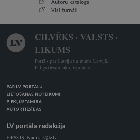
Autoru katalogs
Visi žurnāli
CILVĒKS · VALSTS ·
LIKUMS
Portāls par Latviju un mums Latvijā.
Palīgs tiesību aktu izpratnei.
PAR LV PORTĀLU
LIETOŠANAS NOTEIKUMI
PIEKĻŪSTAMĪBA
AUTORTIESĪBAS
LV portāla redakcija
E-PASTS:
lvportals@lv.lv