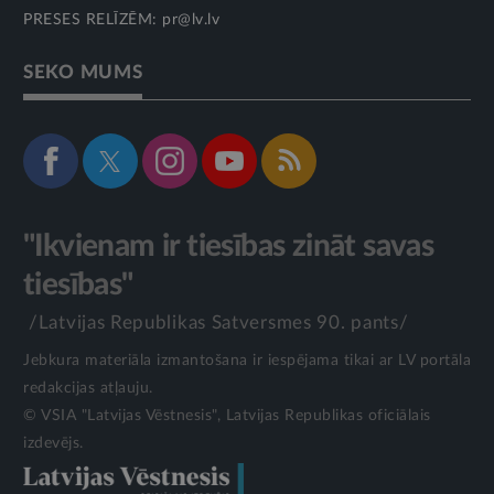
PRESES RELĪZĒM:
pr@lv.lv
SEKO MUMS
"Ikvienam ir tiesības zināt savas
tiesības"
/Latvijas Republikas Satversmes 90. pants/
Jebkura materiāla izmantošana ir iespējama tikai ar LV portāla
redakcijas atļauju.
© VSIA "Latvijas Vēstnesis", Latvijas Republikas oficiālais
izdevējs.