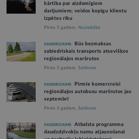
kārtība par aizdomīgiem
darījumiem; veidos kopīgu klientu
izpētes rīku
Pirms 5 gadiem,
Noziedzība
Būs bezmaksas
SKAIDROJUMS
sabiedriskais transports atsevišķos
reģionālajos maršrutos
Pirms 5 gadiem,
Satiksme
Pirmie komercreisi
SKAIDROJUMS
reģionālajos autobusu maršrutos jau
septembrī
Pirms 5 gadiem,
Satiksme
Atbalsta programma
SKAIDROJUMS
daudzdzīvokļu namu atjaunošanai