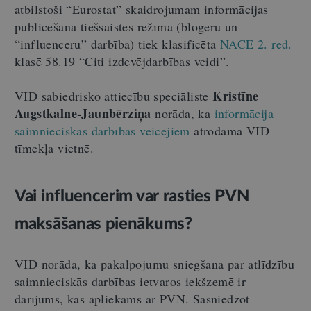
atbilstoši
“
Eurostat
”
skaidrojumam informācijas
publicēšana tiešsaistes režīmā (blogeru un
“
influenceru
”
darbība) tiek klasificēta
NACE 2. red.
klasē 58.19
“
Citi izdevējdarbības veidi
”
.
Kristīne
VID sabiedrisko attiecību speciāliste
Augstkalne-Jaunbērziņa
norāda, ka
informācija
saimnieciskās darbības veicējiem
atrodama VID
tīmekļa vietnē.
Vai influencerim var rasties PVN
maksāšanas pienākums?
VID norāda, ka pakalpojumu sniegšana par atlīdzību
saimnieciskās darbības ietvaros iekšzemē ir
darījums, kas apliekams ar PVN. Sasniedzot