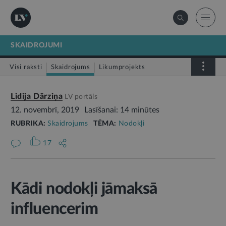
SKAIDROJUMI
Visi raksti
Skaidrojums
Likumprojekts
Stājas spēkā
Infografika
Lidija Dārziņa
LV portāls
12. novembrī, 2019
Lasīšanai: 14 minūtes
RUBRIKA:
Skaidrojums
TĒMA:
Nodokļi
17
Kādi nodokļi jāmaksā
influencerim