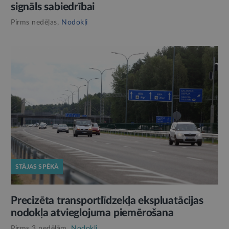
signāls sabiedrībai
Pirms nedēļas,
Nodokļi
STĀJAS SPĒKĀ
Precizēta transportlīdzekļa ekspluatācijas
nodokļa atvieglojuma piemērošana
Pirms 3 nedēļām,
Nodokļi