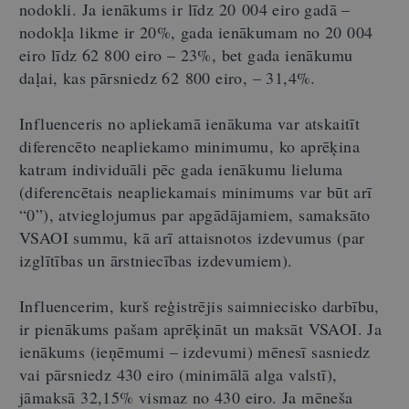
nodokli. Ja ienākums ir līdz 20 004 eiro gadā –
nodokļa likme ir 20%, gada ienākumam no 20 004
eiro līdz 62 800 eiro – 23%, bet gada ienākumu
daļai, kas pārsniedz 62 800 eiro, – 31,4%.
Influenceris no apliekamā ienākuma var atskaitīt
diferencēto neapliekamo minimumu, ko aprēķina
katram individuāli pēc gada ienākumu lieluma
(diferencētais neapliekamais minimums var būt arī
“0”), atvieglojumus par apgādājamiem, samaksāto
VSAOI summu, kā arī attaisnotos izdevumus (par
izglītības un ārstniecības izdevumiem).
Influencerim, kurš reģistrējis saimniecisko darbību,
ir pienākums pašam aprēķināt un maksāt VSAOI. Ja
ienākums (ieņēmumi – izdevumi) mēnesī sasniedz
vai pārsniedz 430 eiro (minimālā alga valstī),
jāmaksā 32,15% vismaz no 430 eiro. Ja mēneša