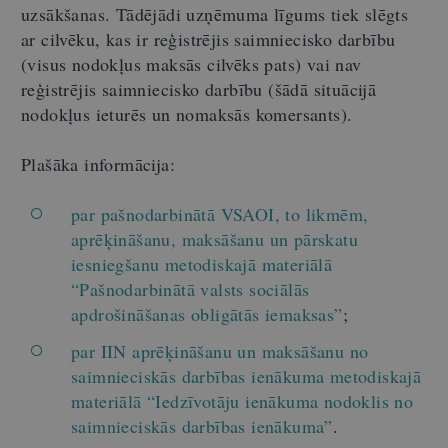
uzsākšanas. Tādējādi uzņēmuma līgums tiek slēgts
ar cilvēku, kas ir reģistrējis saimniecisko darbību
(visus nodokļus maksās cilvēks pats) vai nav
reģistrējis saimniecisko darbību (šādā situācijā
nodokļus ieturēs un nomaksās komersants).
Plašāka informācija:
par pašnodarbinātā VSAOI, to likmēm,
aprēķināšanu, maksāšanu un pārskatu
iesniegšanu metodiskajā materiālā
“Pašnodarbinātā valsts sociālās
apdrošināšanas obligātās iemaksas”
;
par IIN aprēķināšanu un maksāšanu no
saimnieciskās darbības ienākuma metodiskajā
materiālā “Iedzīvotāju ienākuma nodoklis no
saimnieciskās darbības ienākuma”
.