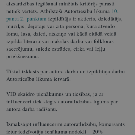
aizsardzības iegūšanai minētais kritērijs parasti
netiek vērtēts. Atbilstoši Autortiesību likuma
10.
panta 2. punktam
izpildītājs ir aktieris, dziedātājs,
mūziķis, dejotājs vai cita persona, kura atveido
lomu, lasa, dzied, atskaņo vai kādā citādā veidā
izpilda literāru vai mākslas darbu vai folkloras
sacerējumu, sniedz estrādes, cirka vai leļļu
priekšnesumu.
Tiktāl izklāsts par autora darbu un izpildītāja darbu
Autortiesību likuma ietvarā.
VID skaidro pienākumus un tiesības, ja ar
influenceri tiek slēgts autoratlīdzības līgums par
autora darba radīšanu.
Izmaksājot influencerim autoratlīdzību, komersants
ietur iedzīvotāju ienākuma nodokli – 20%