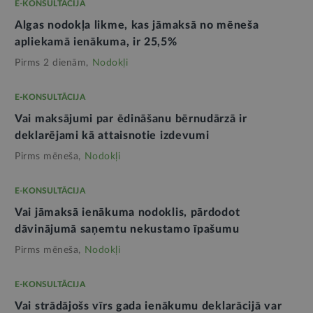
E-KONSULTĀCIJA
Algas nodokļa likme, kas jāmaksā no mēneša
apliekamā ienākuma, ir 25,5%
Pirms 2 dienām,
Nodokļi
E-KONSULTĀCIJA
Vai maksājumi par ēdināšanu bērnudārzā ir
deklarējami kā attaisnotie izdevumi
Pirms mēneša,
Nodokļi
E-KONSULTĀCIJA
Vai jāmaksā ienākuma nodoklis, pārdodot
dāvinājumā saņemtu nekustamo īpašumu
Pirms mēneša,
Nodokļi
E-KONSULTĀCIJA
Vai strādājošs vīrs gada ienākumu deklarācijā var