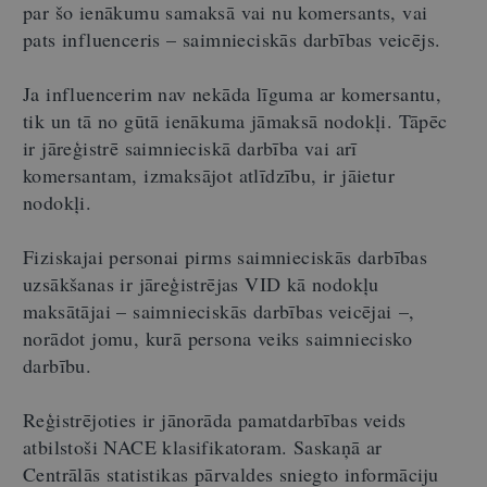
par šo ienākumu samaksā vai nu komersants, vai
pats influenceris – saimnieciskās darbības veicējs.
Ja influencerim nav nekāda līguma ar komersantu,
tik un tā no gūtā ienākuma jāmaksā nodokļi. Tāpēc
ir jāreģistrē saimnieciskā darbība vai arī
komersantam, izmaksājot atlīdzību, ir jāietur
nodokļi.
Fiziskajai personai pirms saimnieciskās darbības
uzsākšanas ir jāreģistrējas VID kā nodokļu
maksātājai – saimnieciskās darbības veicējai –,
norādot jomu, kurā persona veiks saimniecisko
darbību.
Reģistrējoties ir jānorāda pamatdarbības veids
atbilstoši NACE klasifikatoram. Saskaņā ar
Centrālās statistikas pārvaldes sniegto informāciju