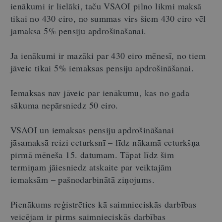
ienākumi ir lielāki, taču VSAOI pilno likmi maksā
tikai no 430 eiro, no summas virs šiem 430 eiro vēl
jāmaksā 5% pensiju apdrošināšanai.
Ja ienākumi ir mazāki par 430 eiro mēnesī, no tiem
jāveic tikai 5% iemaksas pensiju apdrošināšanai.
Iemaksas nav jāveic par ienākumu, kas no gada
sākuma nepārsniedz 50 eiro.
VSAOI un iemaksas pensiju apdrošināšanai
jāsamaksā reizi ceturksnī – līdz nākamā ceturkšņa
pirmā mēneša 15. datumam. Tāpat līdz šim
termiņam jāiesniedz atskaite par veiktajām
iemaksām – pašnodarbinātā ziņojums.
Pienākums reģistrēties kā saimnieciskās darbības
veicējam ir pirms saimnieciskās darbības