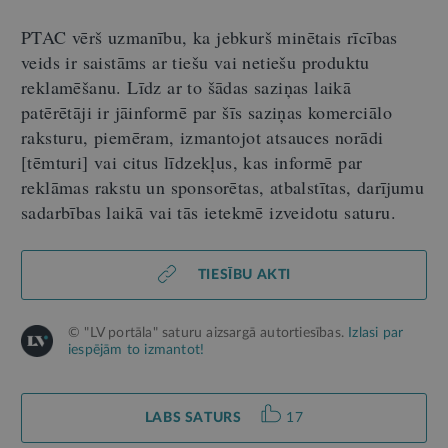
PTAC vērš uzmanību, ka jebkurš minētais rīcības
veids ir saistāms ar tiešu vai netiešu produktu
reklamēšanu. Līdz ar to šādas saziņas laikā
patērētāji ir jāinformē par šīs saziņas komerciālo
raksturu, piemēram, izmantojot atsauces norādi
[tēmturi] vai citus līdzekļus, kas informē par
reklāmas rakstu un sponsorētas, atbalstītas, darījumu
sadarbības laikā vai tās ietekmē izveidotu saturu.
TIESĪBU AKTI
© "LV portāla" saturu aizsargā autortiesības.
Izlasi par
iespējām to izmantot!
LABS SATURS
17