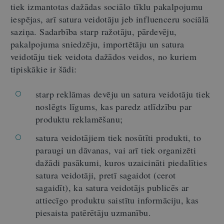
tiek izmantotas dažādas sociālo tīklu pakalpojumu
iespējas, arī satura veidotāju jeb influenceru sociālā
saziņa. Sadarbība starp ražotāju, pārdevēju,
pakalpojuma sniedzēju, importētāju un satura
veidotāju tiek veidota dažādos veidos, no kuriem
tipiskākie ir šādi:
starp reklāmas devēju un satura veidotāju tiek
noslēgts līgums, kas paredz atlīdzību par
produktu reklamēšanu;
satura veidotājiem tiek nosūtīti produkti, to
paraugi un dāvanas, vai arī tiek organizēti
dažādi pasākumi, kuros uzaicināti piedalīties
satura veidotāji, pretī sagaidot (cerot
sagaidīt), ka satura veidotājs publicēs ar
attiecīgo produktu saistītu informāciju, kas
piesaista patērētāju uzmanību.