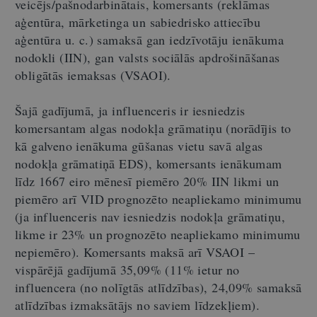
veicējs/pašnodarbinātais, komersants (reklāmas
aģentūra, mārketinga un sabiedrisko attiecību
aģentūra u. c.) samaksā gan iedzīvotāju ienākuma
nodokli (IIN), gan valsts sociālās apdrošināšanas
obligātās iemaksas (VSAOI).
Šajā gadījumā, ja influenceris ir iesniedzis
komersantam algas nodokļa grāmatiņu (norādījis to
kā galveno ienākuma gūšanas vietu savā algas
nodokļa grāmatiņā EDS), komersants ienākumam
līdz 1667 eiro mēnesī piemēro 20% IIN likmi un
piemēro arī VID prognozēto neapliekamo minimumu
(ja influenceris nav iesniedzis nodokļa grāmatiņu,
likme ir 23% un prognozēto neapliekamo minimumu
nepiemēro). Komersants maksā arī VSAOI –
vispārējā gadījumā 35,09% (11% ietur no
influencera (no nolīgtās atlīdzības), 24,09% samaksā
atlīdzības izmaksātājs no saviem līdzekļiem).