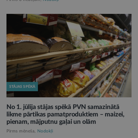
STĀJAS SPĒKĀ
No 1. jūlija stājas spēkā PVN samazinātā
likme pārtikas pamatproduktiem – maizei,
pienam, mājputnu gaļai un olām
Pirms mēneša,
Nodokļi