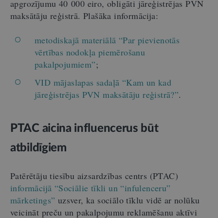
apgrozījumu 40 000 eiro, obligāti jāreģistrējas PVN
maksātāju reģistrā. Plašāka informācija:
metodiskajā materiālā “Par pievienotās
vērtības nodokļa piemērošanu
pakalpojumiem”
;
VID mājaslapas sadaļā “Kam un kad
jāreģistrējas PVN maksātāju reģistrā?”
.
PTAC aicina influencerus būt
atbildīgiem
Patērētāju tiesību aizsardzības centrs (PTAC)
informācijā “Sociālie tīkli un “infulenceru”
mārketings”
uzsver, ka sociālo tīklu vidē ar nolūku
veicināt preču un pakalpojumu reklamēšanu aktīvi