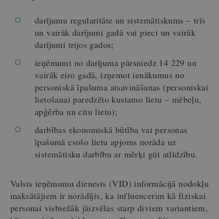
darījumu regularitāte un sistemātiskums – trīs
un vairāk darījumi gadā vai pieci un vairāk
darījumi trijos gados;
ieņēmumi no darījuma pārsniedz 14 229 un
vairāk eiro gadā, izņemot ienākumus no
personiskā īpašuma atsavināšanas (personiskai
lietošanai paredzēto kustamo lietu – mēbeļu,
apģērba un citu lietu);
darbības ekonomiskā būtība vai personas
īpašumā esošo lietu apjoms norāda uz
sistemātisku darbību ar mērķi gūt atlīdzību.
Valsts ieņēmumu dienests (VID) informācijā nodokļu
maksātājiem ir norādījis, ka influencerim kā fiziskai
personai visbiežāk jāizvēlas starp diviem variantiem,