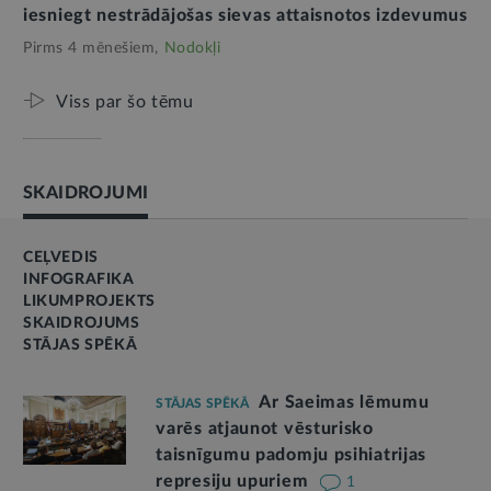
iesniegt nestrādājošas sievas attaisnotos izdevumus
Pirms 4 mēnešiem,
Nodokļi
Viss par šo tēmu
SKAIDROJUMI
CEĻVEDIS
INFOGRAFIKA
LIKUMPROJEKTS
SKAIDROJUMS
STĀJAS SPĒKĀ
Ar Saeimas lēmumu
STĀJAS SPĒKĀ
varēs atjaunot vēsturisko
taisnīgumu padomju psihiatrijas
represiju upuriem
1