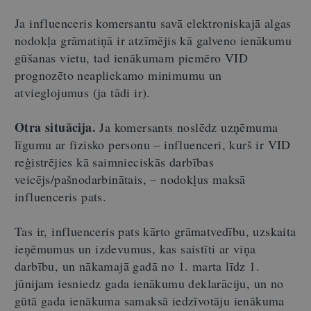
Ja influenceris komersantu savā elektroniskajā algas
nodokļa grāmatiņā ir atzīmējis kā galveno ienākumu
gūšanas vietu, tad ienākumam piemēro VID
prognozēto neapliekamo minimumu un
atvieglojumus (ja tādi ir).
Otra situācija.
Ja komersants noslēdz uzņēmuma
līgumu ar fizisko personu – influenceri, kurš ir VID
reģistrējies kā saimnieciskās darbības
veicējs/pašnodarbinātais,
–
nodokļus maksā
influenceris pats.
Tas ir, influenceris pats kārto grāmatvedību, uzskaita
ieņēmumus un izdevumus, kas saistīti ar viņa
darbību, un nākamajā gadā no 1. marta līdz 1.
jūnijam iesniedz gada ienākumu deklarāciju, un no
gūtā gada ienākuma samaksā iedzīvotāju ienākuma