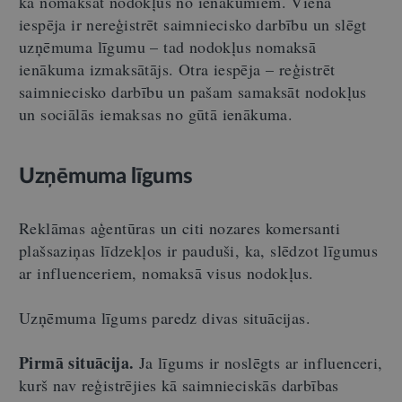
kā nomaksāt nodokļus no ienākumiem. Viena
iespēja ir nereģistrēt saimniecisko darbību un slēgt
uzņēmuma līgumu – tad nodokļus nomaksā
ienākuma izmaksātājs. Otra iespēja – reģistrēt
saimniecisko darbību un pašam samaksāt nodokļus
un sociālās iemaksas no gūtā ienākuma.
Uzņēmuma līgums
Reklāmas aģentūras un citi nozares komersanti
plašsaziņas līdzekļos ir pauduši, ka, slēdzot līgumus
ar influenceriem, nomaksā visus nodokļus.
Uzņēmuma līgums paredz divas situācijas.
Pirmā situācija.
Ja līgums ir noslēgts ar influenceri,
kurš nav reģistrējies kā saimnieciskās darbības