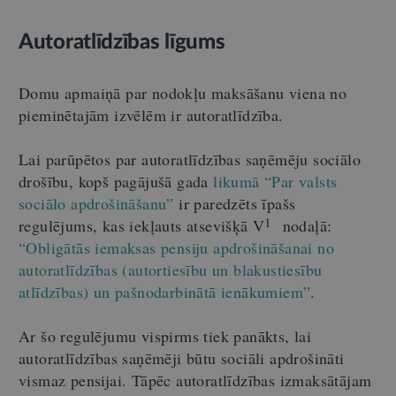
Autoratlīdzības līgums
Domu apmaiņā par nodokļu maksāšanu viena no
pieminētajām izvēlēm ir autoratlīdzība.
Lai parūpētos par autoratlīdzības saņēmēju sociālo
drošību, kopš pagājušā gada
likumā “Par valsts
sociālo apdrošināšanu”
ir paredzēts īpašs
1
regulējums, kas iekļauts atsevišķā V
nodaļā:
“Obligātās iemaksas pensiju apdrošināšanai no
autoratlīdzības (autortiesību un blakustiesību
atlīdzības) un pašnodarbinātā ienākumiem”
.
Ar šo regulējumu vispirms tiek panākts, lai
autoratlīdzības saņēmēji būtu sociāli apdrošināti
vismaz pensijai. Tāpēc autoratlīdzības izmaksātājam