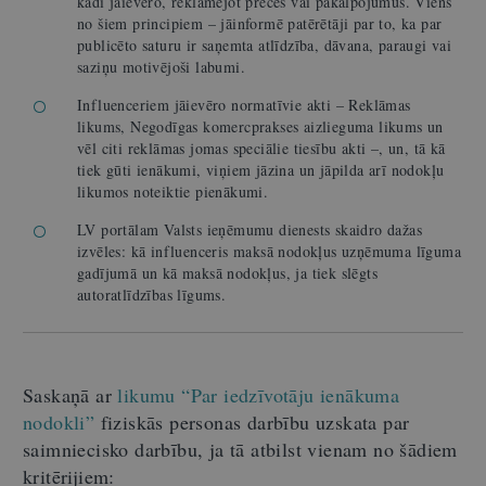
kādi jāievēro, reklamējot preces vai pakalpojumus. Viens
no šiem principiem – jāinformē patērētāji par to, ka par
publicēto saturu ir saņemta atlīdzība, dāvana, paraugi vai
saziņu motivējoši labumi.
Influenceriem jāievēro normatīvie akti – Reklāmas
likums, Negodīgas komercprakses aizlieguma likums un
vēl citi reklāmas jomas speciālie tiesību akti –, un, tā kā
tiek gūti ienākumi, viņiem jāzina un jāpilda arī nodokļu
likumos noteiktie pienākumi.
LV portālam Valsts ieņēmumu dienests skaidro dažas
izvēles: kā influenceris maksā nodokļus uzņēmuma līguma
gadījumā un kā maksā nodokļus, ja tiek slēgts
autoratlīdzības līgums.
Saskaņā ar
likumu “Par iedzīvotāju ienākuma
nodokli”
fiziskās personas darbību uzskata par
saimniecisko darbību, ja tā atbilst vienam no šādiem
kritērijiem: