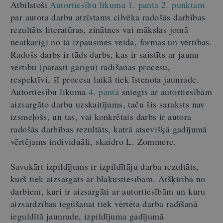
Atbilstoši
Autortiesību likuma 1. panta 2. punktam
par autora darbu atzīstams cilvēka radošās darbības
rezultāts literatūras, zinātnes vai mākslas jomā
neatkarīgi no tā izpausmes veida, formas un vērtības.
Radošs darbs ir tāds darbs, kas ir saistīts ar jaunu
vērtību (parasti garīgu) radīšanas procesu,
respektīvi, šī procesa laikā tiek īstenota jaunrade.
Autortiesību likuma
4. pantā
sniegts ar autortiesībām
aizsargāto darbu uzskaitījums, taču šis saraksts nav
izsmeļošs, un tas, vai konkrētais darbs ir autora
radošās darbības rezultāts, katrā atsevišķā gadījumā
vērtējams individuāli, skaidro L. Zommere.
Savukārt izpildījums ir izpildītāju darba rezultāts,
kurš tiek aizsargāts ar blakustiesībām. Atšķirībā no
darbiem, kuri ir aizsargāti ar autortiesībām un kuru
aizsardzības iegūšanai tiek vērtēta darba radīšanā
ieguldītā jaunrade, izpildījuma gadījumā