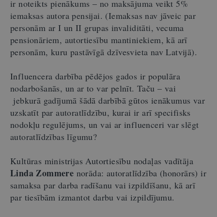
ir noteikts pienākums – no maksājuma veikt 5%
iemaksas autora pensijai. (Iemaksas nav jāveic par
personām ar I un II grupas invaliditāti, vecuma
pensionāriem, autortiesību mantiniekiem, kā arī
personām, kuru pastāvīgā dzīvesvieta nav Latvijā).
Influencera darbība pēdējos gados ir populāra
nodarbošanās, un ar to var pelnīt. Taču – vai
jebkurā gadījumā šādā darbībā gūtos ienākumus var
uzskatīt par autoratlīdzību, kurai ir arī specifisks
nodokļu regulējums, un vai ar influenceri var slēgt
autoratlīdzības līgumu?
Kultūras ministrijas Autortiesību nodaļas vadītāja
Linda Zommere
norāda: autoratlīdzība (honorārs) ir
samaksa par darba radīšanu vai izpildīšanu, kā arī
par tiesībām izmantot darbu vai izpildījumu.