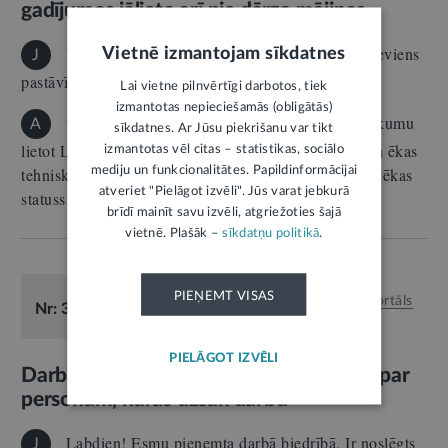
gadījumos jālieto arī pie dārza mājiņas
Vai pie dārza mājiņas (lauku teritorijā), kurā neviens
Vietnē izmantojam sīkdatnes
J
pastāvīgi nedzīvo, ir jāizvieto valsts karogs?
Lai vietne pilnvērtīgi darbotos, tiek
izmantotas nepieciešamās (obligātās)
“Latvijas valsts karoga likums neparedz pienākumu
A
sīkdatnes. Ar Jūsu piekrišanu var tikt
lietot Latvijas valsts karogu pie dārza mājiņas, ja vien ēkas
izmantotas vēl citas – statistikas, sociālo
mediju un funkcionalitātes. Papildinformācijai
tehniskajā dokumentācijā tai nav noteikts dzīvojamās ēkas
atveriet "Pielāgot izvēli". Jūs varat jebkurā
statuss.…
brīdī mainīt savu izvēli, atgriežoties šajā
vietnē. Plašāk –
sīkdatņu politikā
.
E-KONSULTĀCIJA
PIEŅEMT VISAS
29.05.2026.
Finanses
Atbild:
LV portāls
Nr: 38750
PIELĀGOT IZVĒLI
Darba devēja pienākums ir sniegt ziņas par
personām, kuras uzsāk darbu
Labdien! Esmu pieņemta darbā biedrībā. Ir noslēgts
J