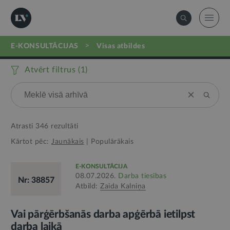
>
E-KONSULTĀCIJAS
visas atbildes
Atvērt filtrus (
1
)
Atrasti
346
rezultāti
Kārtot pēc:
Jaunākais
|
Populārākais
E-KONSULTĀCIJA
08.07.2026.
Darba tiesības
Nr: 38857
Atbild:
Zaida Kalniņa
Vai pārģērbšanās darba apģērbā ietilpst
darba laikā