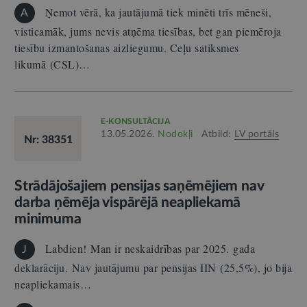
Ņemot vērā, ka jautājumā tiek minēti trīs mēneši,
A
visticamāk, jums nevis atņēma tiesības, bet gan piemēroja
tiesību izmantošanas aizliegumu. Ceļu satiksmes
likumā (CSL)…
E-KONSULTĀCIJA
13.05.2026.
Nodokļi
Atbild:
LV portāls
Nr: 38351
Strādājošajiem pensijas saņēmējiem nav
darba ņēmēja vispārējā neapliekamā
minimuma
Labdien! Man ir neskaidrības par 2025. gada
J
deklarāciju. Nav jautājumu par pensijas IIN (25,5%), jo bija
neapliekamais…