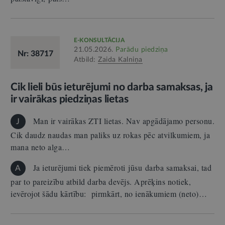
E-KONSULTĀCIJA
21.05.2026.
Parādu piedziņa
Nr: 38717
Atbild:
Zaida Kalniņa
Cik lieli būs ieturējumi no darba samaksas, ja
ir vairākas piedziņas lietas
Man ir vairākas ZTI lietas. Nav apgādājamo personu.
J
Cik daudz naudas man paliks uz rokas pēc atvilkumiem, ja
mana neto alga…
Ja ieturējumi tiek piemēroti jūsu darba samaksai, tad
A
par to pareizību atbild darba devējs. Aprēķins notiek,
ievērojot šādu kārtību: pirmkārt, no ienākumiem (neto)…