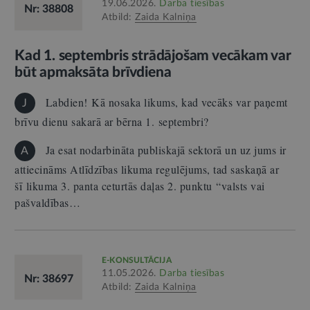
19.06.2026.
Darba tiesības
Nr: 38808
Atbild:
Zaida Kalniņa
Kad 1. septembris strādājošam vecākam var
būt apmaksāta brīvdiena
Labdien! Kā nosaka likums, kad vecāks var paņemt
J
brīvu dienu sakarā ar bērna 1. septembri?
Ja esat nodarbināta publiskajā sektorā un uz jums ir
A
attiecināms Atlīdzības likuma regulējums, tad saskaņā ar
šī likuma 3. panta ceturtās daļas 2. punktu “valsts vai
pašvaldības…
E-KONSULTĀCIJA
11.05.2026.
Darba tiesības
Nr: 38697
Atbild:
Zaida Kalniņa