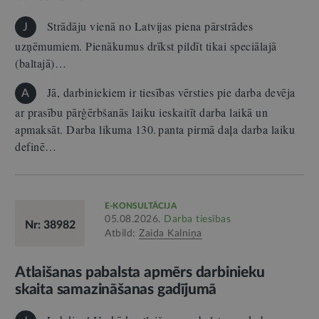
Strādāju vienā no Latvijas piena pārstrādes
J
uzņēmumiem. Pienākumus drīkst pildīt tikai speciālajā
(baltajā)…
Jā, darbiniekiem ir tiesības vērsties pie darba devēja
A
ar prasību pārģērbšanās laiku ieskaitīt darba laikā un
apmaksāt. Darba likuma 130. panta pirmā daļa darba laiku
definē…
E-KONSULTĀCIJA
05.08.2026.
Darba tiesības
Nr: 38982
Atbild:
Zaida Kalniņa
Atlaišanas pabalsta apmērs darbinieku
skaita samazināšanas gadījumā