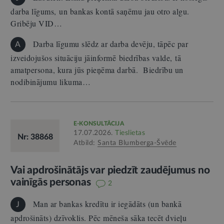
darba līgums, un bankas kontā saņēmu jau otro algu.
Gribēju VID…
Darba līgumu slēdz ar darba devēju, tāpēc par
A
izveidojušos situāciju jāinformē biedrības valde, tā
amatpersona, kura jūs pieņēma darbā. Biedrību un
nodibinājumu likuma…
E-KONSULTĀCIJA
17.07.2026.
Tieslietas
Nr: 38868
Atbild:
Santa Blumberga-Švēde
Vai apdrošinātājs var piedzīt zaudējumus no
vainīgās personas
2
Man ar bankas kredītu ir iegādāts (un bankā
J
apdrošināts) dzīvoklis. Pēc mēneša sāka tecēt dvieļu