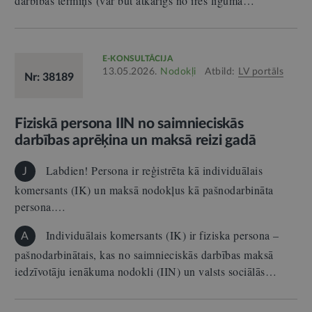
darbības termiņš (var būt atkarīgs no īres līguma…
E-KONSULTĀCIJA
13.05.2026.
Nodokļi
Atbild:
LV portāls
Nr: 38189
Fiziskā persona IIN no saimnieciskās
darbības aprēķina un maksā reizi gadā
Labdien! Persona ir reģistrēta kā individuālais
J
komersants (IK) un maksā nodokļus kā pašnodarbināta
persona.…
Individuālais komersants (IK) ir fiziska persona –
A
pašnodarbinātais, kas no saimnieciskās darbības maksā
iedzīvotāju ienākuma nodokli (IIN) un valsts sociālās…