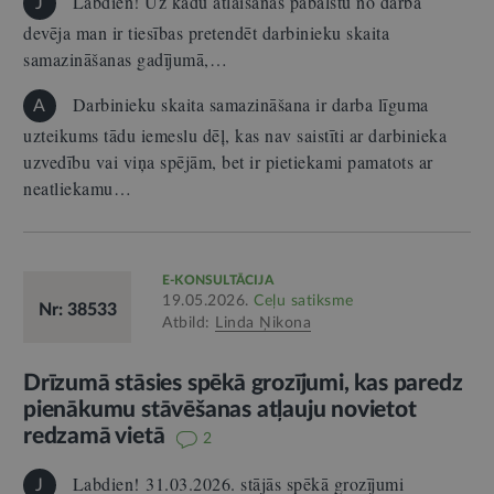
Labdien! Uz kādu atlaišanas pabalstu no darba
J
devēja man ir tiesības pretendēt darbinieku skaita
samazināšanas gadījumā,…
Darbinieku skaita samazināšana ir darba līguma
A
uzteikums tādu iemeslu dēļ, kas nav saistīti ar darbinieka
uzvedību vai viņa spējām, bet ir pietiekami pamatots ar
neatliekamu…
E-KONSULTĀCIJA
19.05.2026.
Ceļu satiksme
Nr: 38533
Atbild:
Linda Ņikona
Drīzumā stāsies spēkā grozījumi, kas paredz
pienākumu stāvēšanas atļauju novietot
redzamā vietā
2
Labdien! 31.03.2026. stājās spēkā grozījumi
J