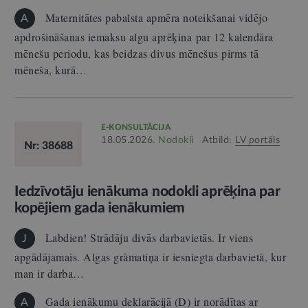
Maternitātes pabalsta apmēra noteikšanai vidējo
A
apdrošināšanas iemaksu algu aprēķina par 12 kalendāra
mēnešu periodu, kas beidzas divus mēnešus pirms tā
mēneša, kurā…
E-KONSULTĀCIJA
18.05.2026.
Nodokļi
Atbild:
LV portāls
Nr: 38688
Iedzīvotāju ienākuma nodokli aprēķina par
kopējiem gada ienākumiem
Labdien! Strādāju divās darbavietās. Ir viens
J
apgādājamais. Algas grāmatiņa ir iesniegta darbavietā, kur
man ir darba…
Gada ienākumu deklarācijā (D) ir norādītas ar
A