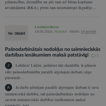
grūtniecības, dzemdību un pēc tam arī bērna kopšanas
atvaļinājumā (BKA), pirms tam neizmantojot ikgadējo…
E-KONSULTĀCIJA
18.05.2026.
Nodokļi
Atbild:
LV portāls
Nr: 38684
Pašnodarbinātais nodokļus no saimnieciskās
darbības ienākumiem maksā patstāvīgi
1
Labdien! Lūdzu, palīdziet tikt skaidrībā. Ir plānots
J
sākt pašnodarbinātību paralēli algotajam darbam (alga
pārsniedz…
Ja darba ņēmējam paralēli algotajam darbam ir sava
A
saimnieciskā darbība, tad pašnodarbinātais nodokļus no
saviem saimnieciskās darbības ienākumiem maksā
patstāvīgi, pats…