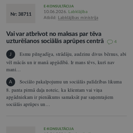
E-KONSULTĀCIJA
10.06.2026.
Labklājība
Nr: 38711
Atbild:
Labklājības ministrija
Vai var atbrīvot no maksas par tēva
uzturēšanos sociālās aprūpes centrā
4
Esmu pilngadīga, strādāju, audzinu divus bērnus, abi
J
vēl mācās un ir manā apgādībā. Ir mans tēvs, kurš nav
mani…
Sociālo pakalpojumu un sociālās palīdzības likuma
A
8. panta pirmā daļa noteic, ka klientam vai viņa
apgādniekam ir pienākums samaksāt par saņemtajiem
sociālās aprūpes un…
E-KONSULTĀCIJA