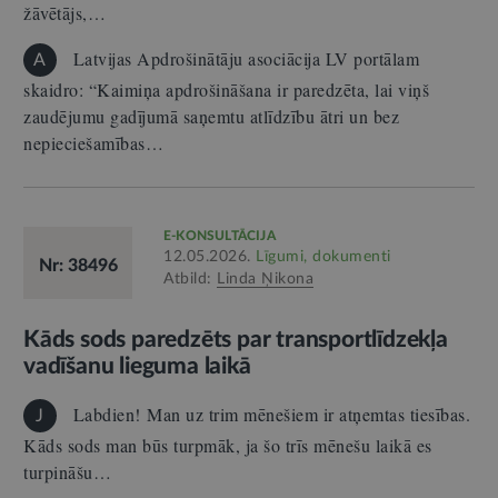
žāvētājs,…
Latvijas Apdrošinātāju asociācija LV portālam
A
skaidro: “Kaimiņa apdrošināšana ir paredzēta, lai viņš
zaudējumu gadījumā saņemtu atlīdzību ātri un bez
nepieciešamības…
E-KONSULTĀCIJA
12.05.2026.
Līgumi, dokumenti
Nr: 38496
Atbild:
Linda Ņikona
Kāds sods paredzēts par transportlīdzekļa
vadīšanu lieguma laikā
Labdien! Man uz trim mēnešiem ir atņemtas tiesības.
J
Kāds sods man būs turpmāk, ja šo trīs mēnešu laikā es
turpināšu…