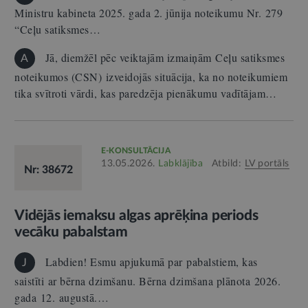
Ministru kabineta 2025. gada 2. jūnija noteikumu Nr. 279
“Ceļu satiksmes…
Jā, diemžēl pēc veiktajām izmaiņām Ceļu satiksmes
A
noteikumos (CSN) izveidojās situācija, ka no noteikumiem
tika svītroti vārdi, kas paredzēja pienākumu vadītājam…
E-KONSULTĀCIJA
13.05.2026.
Labklājība
Atbild:
LV portāls
Nr: 38672
Vidējās iemaksu algas aprēķina periods
vecāku pabalstam
Labdien! Esmu apjukumā par pabalstiem, kas
J
saistīti ar bērna dzimšanu. Bērna dzimšana plānota 2026.
gada 12. augustā.…