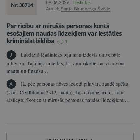
09.06.2026.
Tieslietas
Nr: 38714
Atbild:
Santa Blumberga-Švēde
Par rīcību ar mirušās personas kontā
esošajiem naudas līdzekļiem var iestāties
kriminālatbildība
1
Labdien! Radinieks bija man izdevis universālo
J
pilnvaru. Tajā bija noteikts, ka varu rīkoties ar visu viņa
mantu un finanšu…
Jā, pēc personas nāves izdotā pilnvara zaudē spēku
A
(skat. Civillikuma 2312. pantu), kas nozīmē arī to, ka ir
aizliegts rīkoties ar mirušās personas naudas līdzekļiem,…