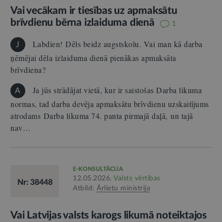
Vai vecākam ir tiesības uz apmaksātu
brīvdienu bērna izlaiduma dienā
1
Labdien! Dēls beidz augstskolu. Vai man kā darba
J
ņēmējai dēla izlaiduma dienā pienākas apmaksāta
brīvdiena?
Ja jūs strādājat vietā, kur ir saistošas Darba likuma
A
normas, tad darba devēja apmaksātu brīvdienu uzskaitījums
atrodams Darba likuma 74. panta pirmajā daļā, un tajā
nav…
E-KONSULTĀCIJA
12.05.2026.
Valsts vērtības
Nr: 38448
Atbild:
Ārlietu ministrija
Vai Latvijas valsts karogs likumā noteiktajos