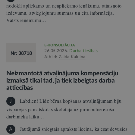
nodokli apliekamo un neapliekamo ienākumu, attaisnoto
izdevumu, atvieglojumu summas un cita informācija.
Valsts ieņēmumu…
E-KONSULTĀCIJA
26.05.2026.
Darba tiesības
Nr: 38718
Atbild:
Zaida Kalniņa
Neizmantotā atvaļinājuma kompensāciju
izmaksā tikai tad, ja tiek izbeigtas darba
attiecības
Labdien! Līdz bērna kopšanas atvaļinājumam biju
J
vispārējās pamatskolas skolotāja uz prombūtnē esoša
darbinieka laiku…
Jautājumā sniegtais apraksts liecina, ka esat devusies
A