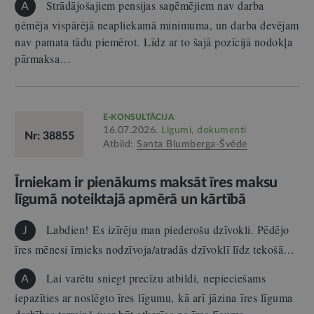
Strādājošajiem pensijas saņēmējiem nav darba
A
ņēmēja vispārējā neapliekamā minimuma, un darba devējam
nav pamata tādu piemērot. Līdz ar to šajā pozīcijā nodokļa
pārmaksa…
E-KONSULTĀCIJA
16.07.2026.
Līgumi, dokumenti
Nr: 38855
Atbild:
Santa Blumberga-Švēde
Īrniekam ir pienākums maksāt īres maksu
līgumā noteiktajā apmērā un kārtībā
Labdien! Es izīrēju man piederošu dzīvokli. Pēdējo
J
īres mēnesi īrnieks nodzīvoja/atradās dzīvoklī līdz tekošā…
Lai varētu sniegt precīzu atbildi, nepieciešams
A
iepazīties ar noslēgto īres līgumu, kā arī jāzina īres līguma