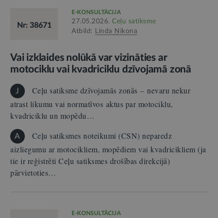
E-KONSULTĀCIJA
27.05.2026.
Ceļu satiksme
Nr: 38671
Atbild:
Linda Ņikona
Vai izklaides nolūkā var vizināties ar
motociklu vai kvadriciklu dzīvojamā zonā
Ceļu satiksme dzīvojamās zonās – nevaru nekur
J
atrast likumu vai normatīvos aktus par motociklu,
kvadriciklu un mopēdu…
Ceļu satiksmes noteikumi (CSN) neparedz
A
aizliegumu ar motocikliem, mopēdiem vai kvadricikliem (ja
tie ir reģistrēti Ceļu satiksmes drošības direkcijā)
pārvietoties…
E-KONSULTĀCIJA