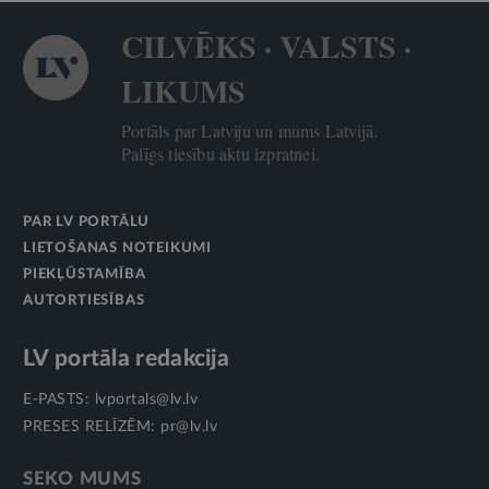
CILVĒKS · VALSTS ·
LIKUMS
Portāls par Latviju un mums Latvijā.
Palīgs tiesību aktu izpratnei.
PAR LV PORTĀLU
LIETOŠANAS NOTEIKUMI
PIEKĻŪSTAMĪBA
AUTORTIESĪBAS
LV portāla redakcija
E-PASTS:
lvportals@lv.lv
PRESES RELĪZĒM:
pr@lv.lv
SEKO MUMS