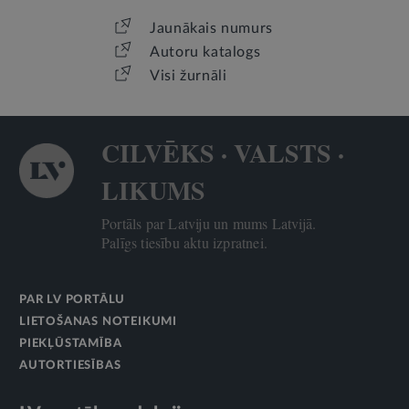
Jaunākais numurs
Autoru katalogs
Visi žurnāli
CILVĒKS · VALSTS ·
LIKUMS
Portāls par Latviju un mums Latvijā.
Palīgs tiesību aktu izpratnei.
PAR LV PORTĀLU
LIETOŠANAS NOTEIKUMI
PIEKĻŪSTAMĪBA
AUTORTIESĪBAS