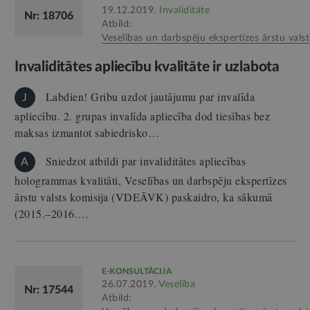
19.12.2019.
Invaliditāte
Nr: 18706
Atbild:
Veselības un darbspēju ekspertīzes ārstu valst
Invaliditātes apliecību kvalitāte ir uzlabota
Labdien! Gribu uzdot jautājumu par invalīda
J
apliecību. 2. grupas invalīda apliecība dod tiesības bez
maksas izmantot sabiedrisko…
Sniedzot atbildi par invaliditātes apliecības
A
hologrammas kvalitāti, Veselības un darbspēju ekspertīzes
ārstu valsts komisija (VDEĀVK) paskaidro, ka sākumā
(2015.–2016.…
E-KONSULTĀCIJA
26.07.2019.
Veselība
Nr: 17544
Atbild: