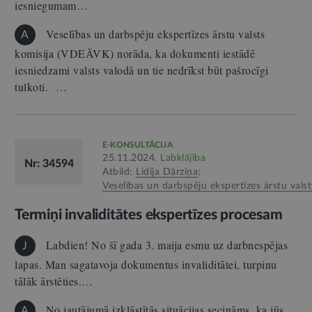
iesniegumam…
Veselības un darbspēju ekspertīzes ārstu valsts
A
komisija (VDEĀVK) norāda, ka dokumenti iestādē
iesniedzami valsts valodā un tie nedrīkst būt pašrocīgi
tulkoti. …
E-KONSULTĀCIJA
25.11.2024.
Labklājība
Nr: 34594
Atbild:
Lidija Dārziņa
;
Veselības un darbspēju ekspertīzes ārstu valst
Termiņi invaliditātes ekspertīzes procesam
Labdien! No šī gada 3. maija esmu uz darbnespējas
J
lapas. Man sagatavoja dokumentus invaliditātei, turpinu
tālāk ārstēties.…
No jautājumā izklāstītās situācijas secināms, ka jūs
A