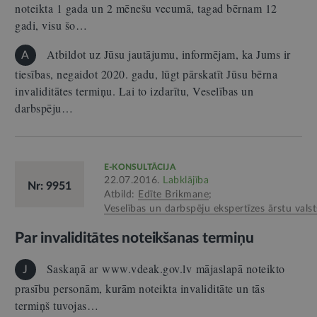
noteikta 1 gada un 2 mēnešu vecumā, tagad bērnam 12
gadi, visu šo…
Atbildot uz Jūsu jautājumu, informējam, ka Jums ir
A
tiesības, negaidot 2020. gadu, lūgt pārskatīt Jūsu bērna
invaliditātes termiņu. Lai to izdarītu, Veselības un
darbspēju…
E-KONSULTĀCIJA
22.07.2016.
Labklājība
Nr: 9951
Atbild:
Edīte Brikmane
;
Veselības un darbspēju ekspertīzes ārstu valst
Par invaliditātes noteikšanas termiņu
Saskaņā ar www.vdeak.gov.lv mājaslapā noteikto
J
prasību personām, kurām noteikta invaliditāte un tās
termiņš tuvojas…