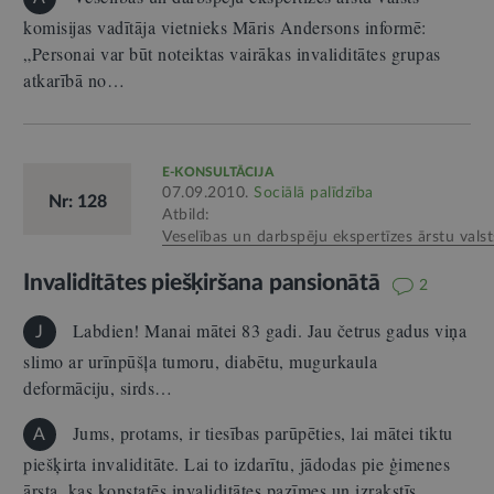
komisijas vadītāja vietnieks Māris Andersons informē:
„Personai var būt noteiktas vairākas invaliditātes grupas
atkarībā no…
E-KONSULTĀCIJA
07.09.2010.
Sociālā palīdzība
Nr: 128
Atbild:
Veselības un darbspēju ekspertīzes ārstu valst
Invaliditātes piešķiršana pansionātā
2
Labdien! Manai mātei 83 gadi. Jau četrus gadus viņa
J
slimo ar urīnpūšļa tumoru, diabētu, mugurkaula
deformāciju, sirds…
Jums, protams, ir tiesības parūpēties, lai mātei tiktu
A
piešķirta invaliditāte. Lai to izdarītu, jādodas pie ģimenes
ārsta, kas konstatēs invaliditātes pazīmes un izrakstīs…