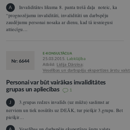
Invaliditātes likuma 8. panta trešā daļa noteic, ka
A
“prognozējamu invaliditāti, invaliditāti un darbspēju
zaudējumu personai nosaka ar dienu, kad tā iesniegusi
attiecīgu…
E-KONSULTĀCIJA
25.03.2015.
Labklājība
Nr: 6644
Atbild:
Lidija Dārziņa
;
Veselības un darbspēju ekspertīzes ārstu valst
Personai var būt vairākas invaliditātes
grupas un apliecības
1
3.grupas redzes invalīds (uz mūžu) saslimst ar
J
nerviem un tiek nosūtīts uz DEĀK, tur piešķir 3.grupu. Bet
piešķir…
Veselības un darbspēju ekspertīzes ārstu valsts
A