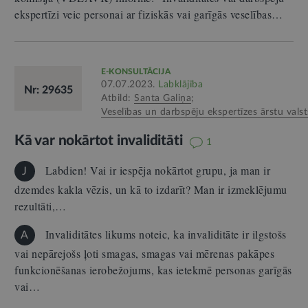
ekspertīzi veic personai ar fiziskās vai garīgās veselības…
E-KONSULTĀCIJA
07.07.2023.
Labklājība
Nr: 29635
Atbild:
Santa Galiņa
;
Veselības un darbspēju ekspertīzes ārstu valst
Kā var nokārtot invaliditāti
1
Labdien! Vai ir iespēja nokārtot grupu, ja man ir
J
dzemdes kakla vēzis, un kā to izdarīt? Man ir izmeklējumu
rezultāti,…
Invaliditātes likums noteic, ka invaliditāte ir ilgstošs
A
vai nepārejošs ļoti smagas, smagas vai mērenas pakāpes
funkcionēšanas ierobežojums, kas ietekmē personas garīgās
vai…