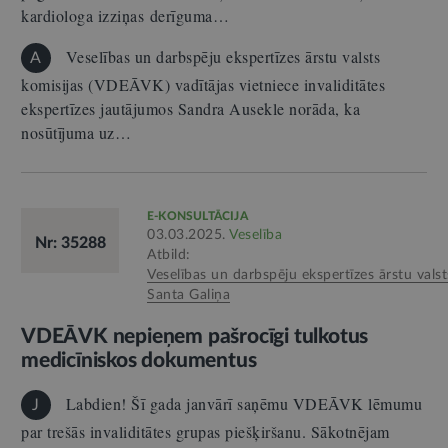
kardiologa izziņas derīguma…
Veselības un darbspēju ekspertīzes ārstu valsts
A
komisijas (VDEĀVK) vadītājas vietniece invaliditātes
ekspertīzes jautājumos Sandra Ausekle norāda, ka
nosūtījuma uz…
E-KONSULTĀCIJA
03.03.2025.
Veselība
Nr: 35288
Atbild:
Veselības un darbspēju ekspertīzes ārstu valst
Santa Galiņa
VDEĀVK nepieņem pašrocīgi tulkotus
medicīniskos dokumentus
Labdien! Šī gada janvārī saņēmu VDEĀVK lēmumu
J
par trešās invaliditātes grupas piešķiršanu. Sākotnējam