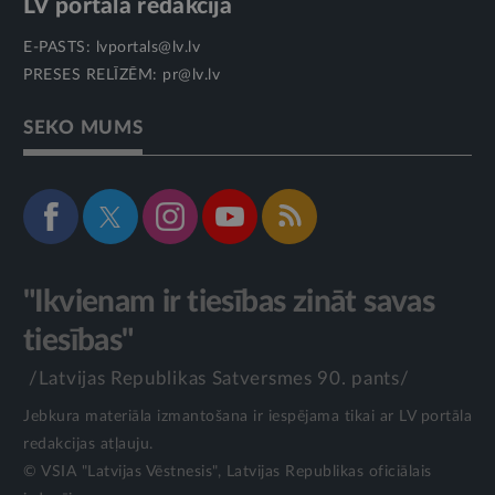
LV portāla redakcija
E-PASTS:
lvportals@lv.lv
PRESES RELĪZĒM:
pr@lv.lv
SEKO MUMS
"Ikvienam ir tiesības zināt savas
tiesības"
/Latvijas Republikas Satversmes 90. pants/
Jebkura materiāla izmantošana ir iespējama tikai ar LV portāla
redakcijas atļauju.
© VSIA "Latvijas Vēstnesis", Latvijas Republikas oficiālais