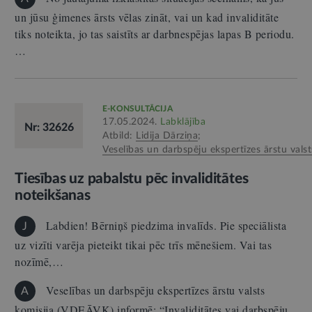
un jūsu ģimenes ārsts vēlas zināt, vai un kad invaliditāte
tiks noteikta, jo tas saistīts ar darbnespējas lapas B periodu.
…
E-KONSULTĀCIJA
17.05.2024.
Labklājība
Nr: 32626
Atbild:
Lidija Dārziņa
;
Veselības un darbspēju ekspertīzes ārstu valst
Tiesības uz pabalstu pēc invaliditātes
noteikšanas
Labdien! Bērniņš piedzima invalīds. Pie speciālista
J
uz vizīti varēja pieteikt tikai pēc trīs mēnešiem. Vai tas
nozīmē,…
Veselības un darbspēju ekspertīzes ārstu valsts
A
komisija (VDEĀVK) informē: “Invaliditātes vai darbspēju