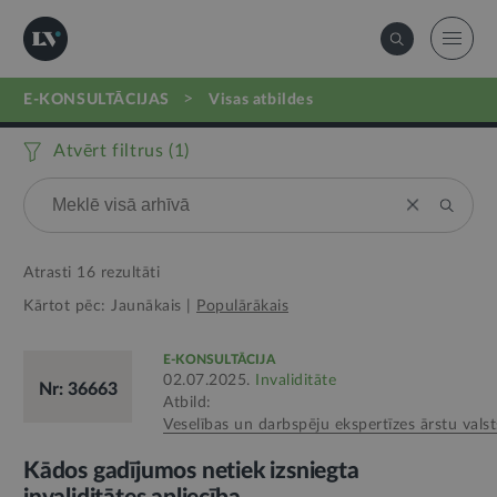
>
E-KONSULTĀCIJAS
visas atbildes
Atvērt filtrus (
1
)
Atrasti
16
rezultāti
Kārtot pēc:
Jaunākais
|
Populārākais
E-KONSULTĀCIJA
02.07.2025.
Invaliditāte
Nr: 36663
Atbild:
Veselības un darbspēju ekspertīzes ārstu valst
Kādos gadījumos netiek izsniegta