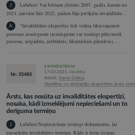
Labdien! Vai bērnam (dzimis 2007. gadā), kuram no
J
2021. janvāra līdz 2022. gadam bija piešķirta invaliditāte…
“Invaliditātes ekspertīze tiek veikta, tikai saņemot
A
personas iesniegumu (iesniegumu var iesniegt pilnvarotā
persona, aizgādnis, aizbildnis, likumiskais pārstāvis).…
E-KONSULTĀCIJA
17.03.2025.
Veselība
Nr: 35485
Atbild:
Santa Galiņa
;
Veselības un darbspēju ekspertīzes ārstu valst
Ārsts, kas nosūta uz invaliditātes ekspertīzi,
nosaka, kādi izmeklējumi nepieciešami un to
derīguma termiņu
Labdien!Nepieciešams iesniegt dokumentus, lai
J
pagarinātu invaliditātes termiņu. Kāds ir ārsta izziņas,