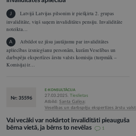
invaliditātes apliecība
Latvijā Latvijas pilsonim ir piešķirta 2. grupas
J
invaliditāte, viņš saņem invaliditātes pensiju. Invaliditāte
noteikta…
Atbildot uz jūsu jautājumu par invaliditātes
A
apliecības izsniegšanu personām, kurām Veselības un
darbspēju ekspertīzes ārstu valsts komisija (turpmāk –
Komisija) ir…
E-KONSULTĀCIJA
27.03.2025.
Tieslietas
Nr: 35596
Atbild:
Santa Galiņa
;
Veselības un darbspēju ekspertīzes ārstu valst
Vai vecāki var nokārtot invaliditāti pieauguša
bērna vietā, ja bērns to nevēlas
1