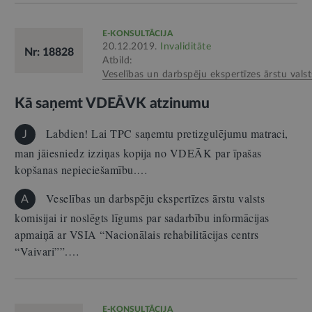
E-KONSULTĀCIJA
20.12.2019.
Invaliditāte
Nr: 18828
Atbild:
Veselības un darbspēju ekspertīzes ārstu valst
Kā saņemt VDEĀVK atzinumu
Labdien! Lai TPC saņemtu pretizgulējumu matraci,
J
man jāiesniedz izziņas kopija no VDEĀK par īpašas
kopšanas nepieciešamību.…
Veselības un darbspēju ekspertīzes ārstu valsts
A
komisijai ir noslēgts līgums par sadarbību informācijas
apmaiņā ar VSIA “Nacionālais rehabilitācijas centrs
“Vaivari””.…
E-KONSULTĀCIJA