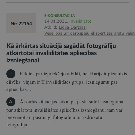
E-KONSULTĀCIJA
14.01.2021.
Invaliditāte
Nr: 22154
Atbild:
Lidija Dārziņa
;
Veselības un darbspēju ekspertīzes ārstu valst
Kā ārkārtas situācijā sagādāt fotogrāfiju
atkārtotai invaliditātes apliecības
izsniegšanai
Paldies par iepriekšējo atbildi, bet Harijs ir pieaudzis
J
cilvēks, viņam ir II invaliditātes grupa, iesniegumu par
apliecības…
Ārkārtas situācijas laikā, pa pastu sūtot iesniegumu
A
par atkārtotu invaliditātes apliecības izsniegšanu, tam var
pievienot arī pašrocīgi fotografētu un izdrukātu
fotogrāfiju…