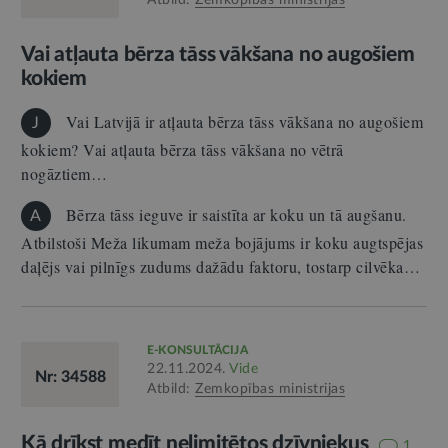
Vai atļauta bērza tāss vākšana no augošiem
kokiem
Vai Latvijā ir atļauta bērza tāss vākšana no augošiem
J
kokiem? Vai atļauta bērza tāss vākšana no vētrā
nogāztiem…
Bērza tāss ieguve ir saistīta ar koku un tā augšanu.
A
Atbilstoši Meža likumam meža bojājums ir koku augtspējas
daļējs vai pilnīgs zudums dažādu faktoru, tostarp cilvēka…
E-KONSULTĀCIJA
22.11.2024.
Vide
Nr: 34588
Atbild:
Zemkopības ministrijas
Kā drīkst medīt nelimitētos dzīvniekus
1