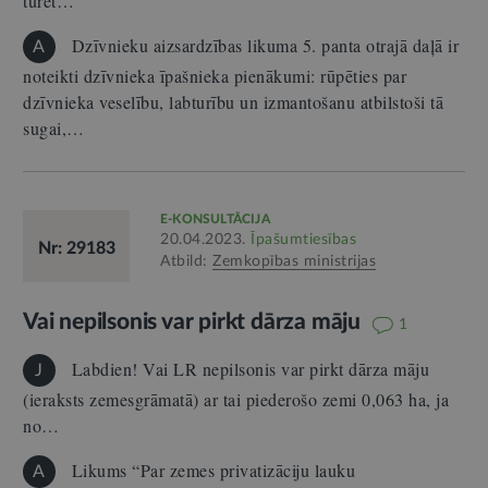
turēt…
Dzīvnieku aizsardzības likuma 5. panta otrajā daļā ir
A
noteikti dzīvnieka īpašnieka pienākumi: rūpēties par
dzīvnieka veselību, labturību un izmantošanu atbilstoši tā
sugai,…
E-KONSULTĀCIJA
20.04.2023.
Īpašumtiesības
Nr: 29183
Atbild:
Zemkopības ministrijas
Vai nepilsonis var pirkt dārza māju
1
Labdien! Vai LR nepilsonis var pirkt dārza māju
J
(ieraksts zemesgrāmatā) ar tai piederošo zemi 0,063 ha, ja
no…
Likums “Par zemes privatizāciju lauku
A