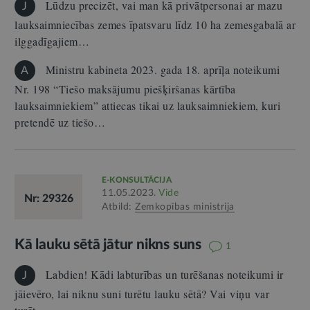
Lūdzu precizēt, vai man kā privātpersonai ar mazu
J
lauksaimniecības zemes īpatsvaru līdz 10 ha zemesgabalā ar
ilggadīgajiem…
Ministru kabineta 2023. gada 18. aprīļa noteikumi
A
Nr. 198 “Tiešo maksājumu piešķiršanas kārtība
lauksaimniekiem” attiecas tikai uz lauksaimniekiem, kuri
pretendē uz tiešo…
E-KONSULTĀCIJA
11.05.2023.
Vide
Nr: 29326
Atbild:
Zemkopības ministrija
Kā lauku sētā jātur nikns suns
1
Labdien! Kādi labturības un turēšanas noteikumi ir
J
jāievēro, lai niknu suni turētu lauku sētā? Vai viņu var