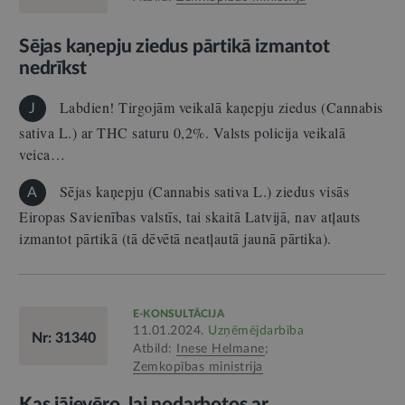
Sējas kaņepju ziedus pārtikā izmantot
nedrīkst
Labdien! Tirgojām veikalā kaņepju ziedus (Cannabis
J
sativa L.) ar THC saturu 0,2%. Valsts policija veikalā
veica…
Sējas kaņepju (Cannabis sativa L.) ziedus visās
A
Eiropas Savienības valstīs, tai skaitā Latvijā, nav atļauts
izmantot pārtikā (tā dēvētā neatļautā jaunā pārtika).
E-KONSULTĀCIJA
11.01.2024.
Uzņēmējdarbība
Nr: 31340
Atbild:
Inese Helmane
;
Zemkopības ministrija
Kas jāievēro, lai nodarbotos ar