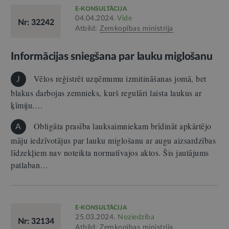
E-KONSULTĀCIJA
04.04.2024.
Vide
Nr: 32242
Atbild:
Zemkopības ministrija
Informācijas sniegšana par lauku miglošanu
Vēlos reģistrēt uzņēmumu izmitināšanas jomā, bet
J
blakus darbojas zemnieks, kurš regulāri laista laukus ar
ķīmiju.…
Obligāta prasība lauksaimniekam brīdināt apkārtējo
A
māju iedzīvotājus par lauku miglošanu ar augu aizsardzības
līdzekļiem nav noteikta normatīvajos aktos. Šis jautājums
patlaban…
E-KONSULTĀCIJA
25.03.2024.
Noziedzība
Nr: 32134
Atbild:
Zemkopības ministrija