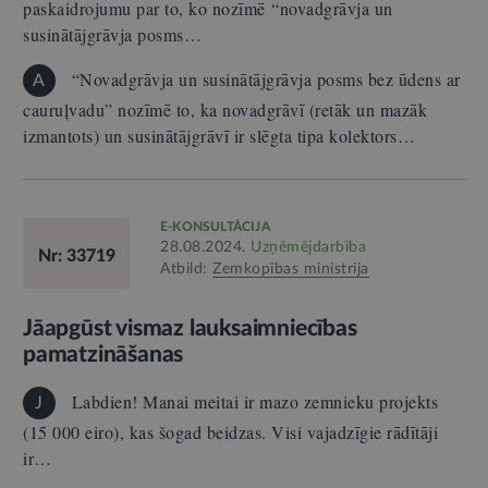
paskaidrojumu par to, ko nozīmē “novadgrāvja un
susinātājgrāvja posms…
“Novadgrāvja un susinātājgrāvja posms bez ūdens ar
A
cauruļvadu” nozīmē to, ka novadgrāvī (retāk un mazāk
izmantots) un susinātājgrāvī ir slēgta tipa kolektors…
E-KONSULTĀCIJA
28.08.2024.
Uzņēmējdarbība
Nr: 33719
Atbild:
Zemkopības ministrija
Jāapgūst vismaz lauksaimniecības
pamatzināšanas
Labdien! Manai meitai ir mazo zemnieku projekts
J
(15 000 eiro), kas šogad beidzas. Visi vajadzīgie rādītāji
ir…