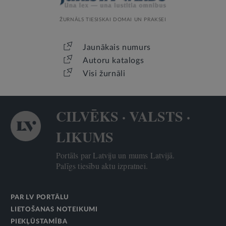
ŽURNĀLS TIESISKAI DOMAI UN PRAKSEI
Jaunākais numurs
Autoru katalogs
Visi žurnāli
CILVĒKS · VALSTS ·
LIKUMS
Portāls par Latviju un mums Latvijā.
Palīgs tiesību aktu izpratnei.
PAR LV PORTĀLU
LIETOŠANAS NOTEIKUMI
PIEKĻŪSTAMĪBA