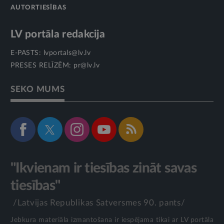
AUTORTIESĪBAS
LV portāla redakcija
E-PASTS:
lvportals@lv.lv
PRESES RELĪZĒM:
pr@lv.lv
SEKO MUMS
"Ikvienam ir tiesības zināt savas
tiesības"
/Latvijas Republikas Satversmes 90. pants/
Jebkura materiāla izmantošana ir iespējama tikai ar LV portāla