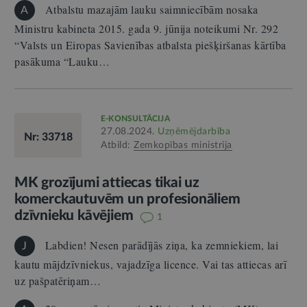
Atbalstu mazajām lauku saimniecībām nosaka
A
Ministru kabineta 2015. gada 9. jūnija noteikumi Nr. 292
“Valsts un Eiropas Savienības atbalsta piešķiršanas kārtība
pasākuma “Lauku…
E-KONSULTĀCIJA
27.08.2024.
Uzņēmējdarbība
Nr: 33718
Atbild:
Zemkopības ministrija
MK grozījumi attiecas tikai uz
komerckautuvēm un profesionāliem
dzīvnieku kāvējiem
1
Labdien! Nesen parādījās ziņa, ka zemniekiem, lai
J
kautu mājdzīvniekus, vajadzīga licence. Vai tas attiecas arī
uz pašpatēriņam…