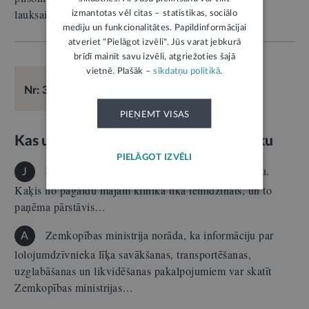
lauksaimniecības zemi. To drīkst…
izmantotas vēl citas – statistikas, sociālo
mediju un funkcionalitātes. Papildinformācijai
atveriet "Pielāgot izvēli". Jūs varat jebkurā
brīdī mainīt savu izvēli, atgriežoties šajā
vietnē. Plašāk –
sīkdatņu politikā
.
E-KONSULTĀCIJA
12.07.2024.
Vide
Nr: 33168
Atbild:
Zemkopības ministrija
;
Inese Helmane
PIEŅEMT VISAS
Kas un kur var apglabāt lolojumdzīvnieku
PIELĀGOT IZVĒLI
Labdien! Nezinu, kur meklēt, atrast informāciju.
J
Kaķis no pagaidu mājām klīnikā tika iemidzināts, un to
paņēma pārstāvis…
Zemkopības ministrija norāda, ka informāciju par
A
lolojumdzīvnieka līķa savākšanas, transportēšanas,
uzglabāšanas un likvidēšanas pakalpojumiem var skatīt
Zemkopības ministrijas…