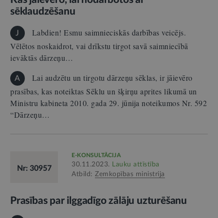
sēklaudzēšanu
Labdien! Esmu saimnieciskās darbības veicējs.
J
Vēlētos noskaidrot, vai drīkstu tirgot savā saimniecībā
ievāktās dārzeņu…
Lai audzētu un tirgotu dārzeņu sēklas, ir jāievēro
A
prasības, kas noteiktas Sēklu un šķirņu aprites likumā un
Ministru kabineta 2010. gada 29. jūnija noteikumos Nr. 592
“Dārzeņu…
E-KONSULTĀCIJA
30.11.2023.
Lauku attīstība
Nr: 30957
Atbild:
Zemkopības ministrija
Prasības par ilggadīgo zālāju uzturēšanu