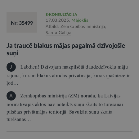
E-KONSULTĀCIJA
17.03.2025.
Mājoklis
Nr: 35499
Atbild:
Zemkopības ministrija
;
Santa Galiņa
Ja traucē blakus mājas pagalmā dzīvojošie
suņi
Labdien! Dzīvojam mazpilsētā daudzdzīvokļu māju
J
rajonā, kuram blakus atrodas privātmāja, kuras īpašniece ir
ļoti…
Zemkopības ministrijā (ZM) norāda, ka Latvijas
A
normatīvajos aktos nav noteikts suņu skaits to turēšanai
pilsētas privātmājas teritorijā. Savukārt suņu skaita
turēšanas…