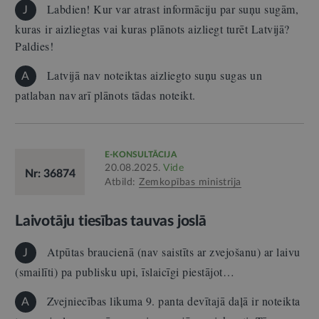
Labdien! Kur var atrast informāciju par suņu sugām,
J
kuras ir aizliegtas vai kuras plānots aizliegt turēt Latvijā?
Paldies!
Latvijā nav noteiktas aizliegto suņu sugas un
A
patlaban nav arī plānots tādas noteikt.
E-KONSULTĀCIJA
20.08.2025.
Vide
Nr: 36874
Atbild:
Zemkopības ministrija
Laivotāju tiesības tauvas joslā
Atpūtas braucienā (nav saistīts ar zvejošanu) ar laivu
J
(smailīti) pa publisku upi, īslaicīgi piestājot…
Zvejniecības likuma 9. panta devītajā daļā ir noteikta
A