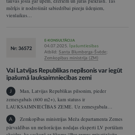
tauvas josla gar upēm, ezeriem un jūras piekrasti. Tās
mērķis ir nodrošināt sabiedrībai pieeju ūdeņiem,
vienlaikus…
E-KONSULTĀCIJA
04.07.2025.
Īpašumtiesības
Nr: 36572
Atbild:
Santa Blumberga-Švēde
;
Zemkopības ministrija (ZM)
Vai Latvijas Republikas nepilsonis var iegūt
īpašumā lauksaimniecības zemi
Man, Latvijas Republikas pilsonim, pieder
J
zemesgabals (600 m2+), kam statuss ir
LAUKSAIMNIECĪBAS ZEME. Uz zemesgabala…
Zemkopības ministrijas Meža departamenta Zemes
A
pārvaldības un meliorācijas nodaļas eksperti LV portālam
skaidro, ka saskaņā ar likuma “Par zemes privatizāciju