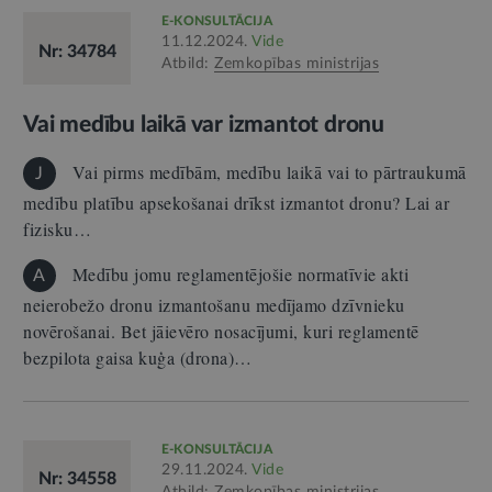
E-KONSULTĀCIJA
11.12.2024.
Vide
Nr: 34784
Atbild:
Zemkopības ministrijas
Vai medību laikā var izmantot dronu
Vai pirms medībām, medību laikā vai to pārtraukumā
J
medību platību apsekošanai drīkst izmantot dronu? Lai ar
fizisku…
Medību jomu reglamentējošie normatīvie akti
A
neierobežo dronu izmantošanu medījamo dzīvnieku
novērošanai. Bet jāievēro nosacījumi, kuri reglamentē
bezpilota gaisa kuģa (drona)…
E-KONSULTĀCIJA
29.11.2024.
Vide
Nr: 34558
Atbild:
Zemkopības ministrijas