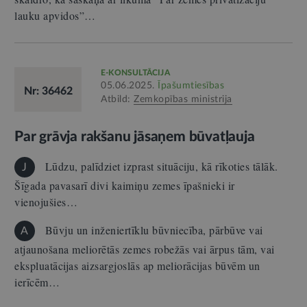
lauku apvidos”…
E-KONSULTĀCIJA
05.06.2025.
Īpašumtiesības
Nr: 36462
Atbild:
Zemkopības ministrija
Par grāvja rakšanu jāsaņem būvatļauja
Lūdzu, palīdziet izprast situāciju, kā rīkoties tālāk.
J
Šīgada pavasarī divi kaimiņu zemes īpašnieki ir
vienojušies…
Būvju un inženiertīklu būvniecība, pārbūve vai
A
atjaunošana meliorētās zemes robežās vai ārpus tām, vai
ekspluatācijas aizsargjoslās ap meliorācijas būvēm un
ierīcēm…