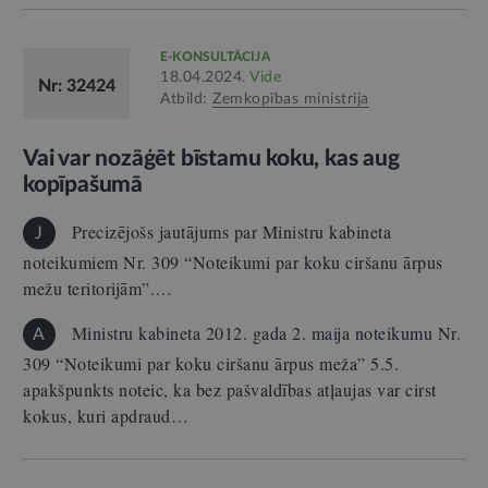
E-KONSULTĀCIJA
18.04.2024.
Vide
Nr: 32424
Atbild:
Zemkopības ministrija
Vai var nozāģēt bīstamu koku, kas aug
kopīpašumā
Precizējošs jautājums par Ministru kabineta
J
noteikumiem Nr. 309 “Noteikumi par koku ciršanu ārpus
mežu teritorijām”.…
Ministru kabineta 2012. gada 2. maija noteikumu Nr.
A
309 “Noteikumi par koku ciršanu ārpus meža” 5.5.
apakšpunkts noteic, ka bez pašvaldības atļaujas var cirst
kokus, kuri apdraud…