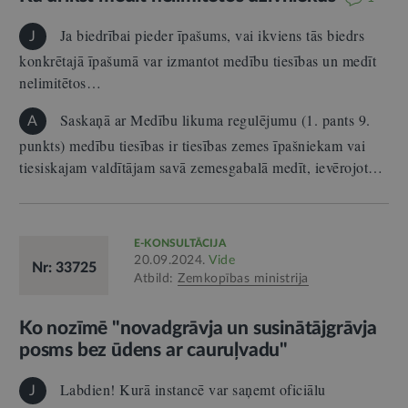
Ja biedrībai pieder īpašums, vai ikviens tās biedrs
J
konkrētajā īpašumā var izmantot medību tiesības un medīt
nelimitētos…
Saskaņā ar Medību likuma regulējumu (1. pants 9.
A
punkts) medību tiesības ir tiesības zemes īpašniekam vai
tiesiskajam valdītājam savā zemesgabalā medīt, ievērojot…
E-KONSULTĀCIJA
20.09.2024.
Vide
Nr: 33725
Atbild:
Zemkopības ministrija
Ko nozīmē "novadgrāvja un susinātājgrāvja
posms bez ūdens ar cauruļvadu"
Labdien! Kurā instancē var saņemt oficiālu
J