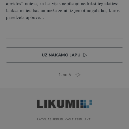
apvidos” noteic, ka Latvijas nepilsoņi nedrīkst iegādāties:
lauksaimniecības un meža zemi, izņemot nogabalus, kuros
paredzēta apbūve…
UZ NĀKAMO LAPU
1. no 6
LATVIJAS REPUBLIKAS TIESĪBU AKTI