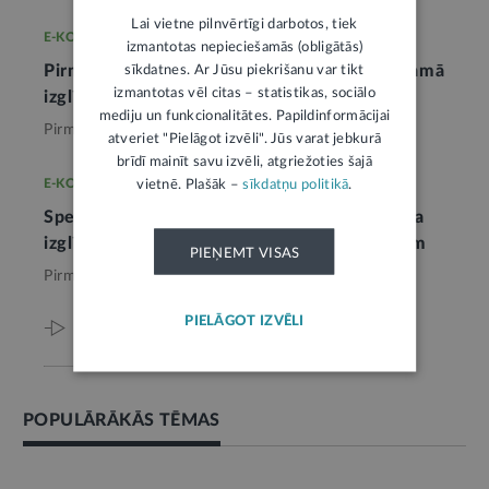
Lai vietne pilnvērtīgi darbotos, tiek
E-KONSULTĀCIJA
izmantotas nepieciešamās (obligātās)
Pirmsskolas izglītības skolotājam nepieciešamā
sīkdatnes. Ar Jūsu piekrišanu var tikt
izmantotas vēl citas – statistikas, sociālo
izglītība
mediju un funkcionalitātes. Papildinformācijai
Pirms 5 mēnešiem,
Pirmsskola
atveriet "Pielāgot izvēli". Jūs varat jebkurā
brīdī mainīt savu izvēli, atgriežoties šajā
E-KONSULTĀCIJA
vietnē. Plašāk –
sīkdatņu politikā
.
Speciālo zināšanu bērnu tiesībās atjaunošana
izglītības iestādes tehniskajiem darbiniekiem
PIEŅEMT VISAS
Pirms 8 mēnešiem,
Pirmsskola
PIELĀGOT IZVĒLI
Viss par šo tēmu
POPULĀRĀKĀS TĒMAS