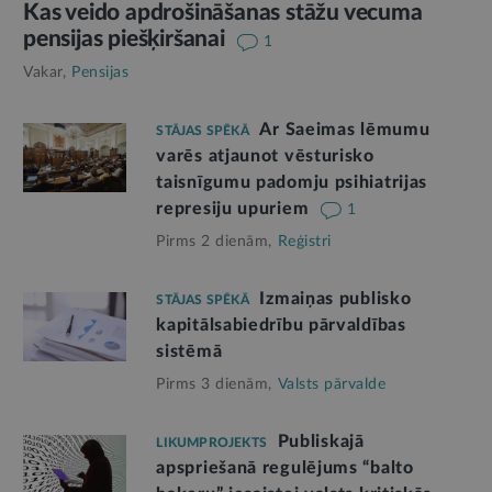
Kas veido apdrošināšanas stāžu vecuma
pensijas piešķiršanai
1
Vakar,
Pensijas
Ar Saeimas lēmumu
STĀJAS SPĒKĀ
varēs atjaunot vēsturisko
taisnīgumu padomju psihiatrijas
represiju upuriem
1
Pirms 2 dienām,
Reģistri
Izmaiņas publisko
STĀJAS SPĒKĀ
kapitālsabiedrību pārvaldības
sistēmā
Pirms 3 dienām,
Valsts pārvalde
Publiskajā
LIKUMPROJEKTS
apspriešanā regulējums “balto