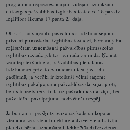
programmā nepieciešamajām vidējām izmaksām
attiecīgās pašvaldības izglītības iestādēs. To paredz
1
Izglītības likuma 17.panta 2.
daļa.
Otrkārt, lai saņemtu pašvaldības līdzfinansējumu
privātai pirmsskolas izglītības iestādei,
bērnam jābūt
reģistrētam uzņemšanai pašvaldības pirmsskolas
izglītības iestādē jeb t.s. bērnudārza rindā
. Ņemot
vērā iepriekšminēto, pašvaldības pienākums
līdzfinansēt privāto bērnudārzu iestājas tādā
gadījumā, ja vecāki ir izteikuši vēlmi saņemt
izglītības pakalpojumu pašvaldības dārziņā, proti,
bērns ir reģistrēts rindā uz pašvaldības dārziņu, bet
pašvaldība pakalpojumu nodrošināt nespēj.
Ja bērnam ir piešķirts personas kods un kopā ar
vienu no vecākiem ir deklarēta dzīvesvieta Latvijā,
pieteikt bērnu uzņemšanai deklarētās dzīvesvietas