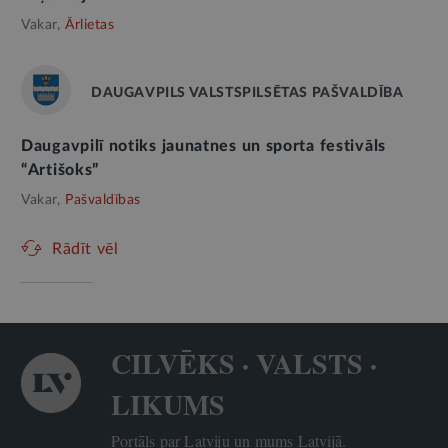
Vakar,
Ārlietas
DAUGAVPILS VALSTSPILSĒTAS PAŠVALDĪBA
Daugavpilī notiks jaunatnes un sporta festivāls
“Artišoks”
Vakar,
Pašvaldības
Rādīt vēl
CILVĒKS · VALSTS ·
LIKUMS
Portāls par Latviju un mums Latvijā.