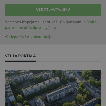
UZDOT JAUTĀJUMU
Šomēnes iespējams uzdot vēl 186 jautājumus.
Vairāk
par e‑konsultāciju sniegšanu
Iepazīsti e-konsultācijas
VĒL LV PORTĀLĀ