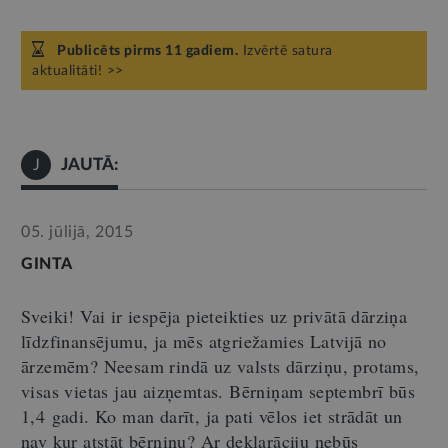
Publicēts pirms 11 gadiem.
Izvērtē satura
aktualitāti! >>
JAUTĀ:
J
05. jūlijā, 2015
GINTA
Sveiki! Vai ir iespēja pieteikties uz privātā dārziņa
līdzfinansējumu, ja mēs atgriežamies Latvijā no
ārzemēm? Neesam rindā uz valsts dārziņu, protams,
visas vietas jau aizņemtas. Bērniņam septembrī būs
1,4 gadi. Ko man darīt, ja pati vēlos iet strādāt un
nav kur atstāt bērniņu? Ar deklarāciju nebūs