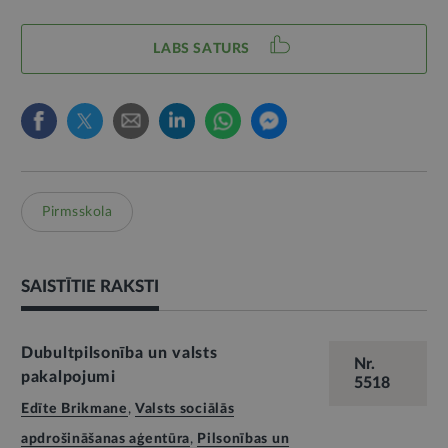
LABS SATURS
Pirmsskola
SAISTĪTIE RAKSTI
Dubultpilsonība un valsts
Nr.
pakalpojumi
5518
Edīte Brikmane
,
Valsts sociālās
apdrošināšanas aģentūra
,
Pilsonības un