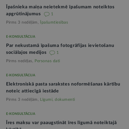
Īpašnieka maiņa neietekmē īpašumam noteiktos
apgrūtinājumus
1
Pirms 3 nedēļām,
Īpašumtiesības
E-KONSULTĀCIJA
Par nekustamā īpašuma fotogrāfijas ievietošanu
sociālajos medijos
1
Pirms nedēļas,
Personas dati
E-KONSULTĀCIJA
Elektroniskā pasta sarakstes noformēšanas kārtību
noteic attiecīgā iestāde
Pirms 3 nedēļām,
Līgumi, dokumenti
E-KONSULTĀCIJA
Īres maksu var paaugstināt īres līgumā noteiktajā