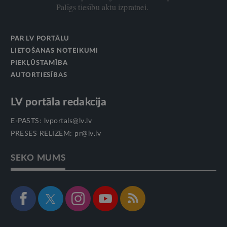
Palīgs tiesību aktu izpratnei.
PAR LV PORTĀLU
LIETOŠANAS NOTEIKUMI
PIEKĻŪSTAMĪBA
AUTORTIESĪBAS
LV portāla redakcija
E-PASTS:
lvportals@lv.lv
PRESES RELĪZĒM:
pr@lv.lv
SEKO MUMS