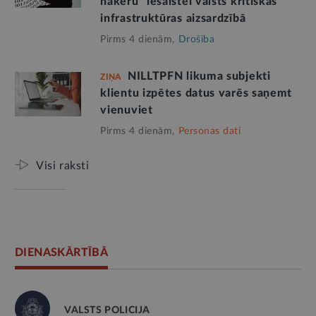
hakeru” iesaistei valsts kritiskās
infrastruktūras aizsardzībā
Pirms 4 dienām,
Drošība
NILLTPFN likuma subjekti
ZIŅA
klientu izpētes datus varēs saņemt
vienuviet
Pirms 4 dienām,
Personas dati
Visi raksti
DIENASKĀRTĪBĀ
VALSTS POLICIJA