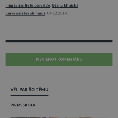
migrācijas lietu pārvalde
,
Bērnu klīniskā
universitātes slimnīca
,
04.12.2014.
PIEVIENOT KOMENTĀRU
VĒL PAR ŠO TĒMU
PIRMSSKOLA