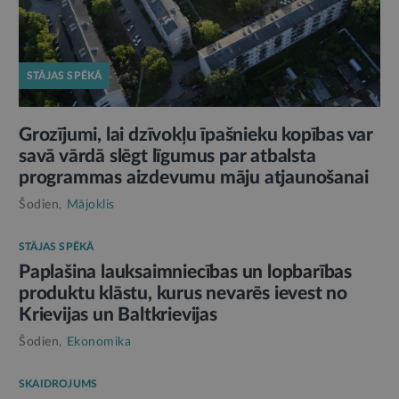
STĀJAS SPĒKĀ
Grozījumi, lai dzīvokļu īpašnieku kopības var
savā vārdā slēgt līgumus par atbalsta
programmas aizdevumu māju atjaunošanai
Šodien,
Mājoklis
STĀJAS SPĒKĀ
Paplašina lauksaimniecības un lopbarības
produktu klāstu, kurus nevarēs ievest no
Krievijas un Baltkrievijas
Šodien,
Ekonomika
SKAIDROJUMS