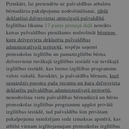
Pirmkārt, lai pretendētu uz pašvaldības atbalstu
bērnudārza pakalpojuma nodrošināšanai,
jābūt
deklarētai dzīvesvietai attiecīgajā pašvaldībā
.
Izglītības likuma
17.panta pirmajā daļā
noteikts
katras pašvaldības pienākums nodrošināt
bērniem,
kuru dzīvesvieta deklarēta pašvaldības
administratīvajā teritorijā
, iespēju saņemt
pirmsskolas izglītību un pamatizglītību bērna
dzīvesvietai tuvākajā izglītības iestādē vai tuvākajā
izglītības iestādē, kas īsteno izglītības programmu
valsts valodā. Savukārt, ja pašvaldība bērnam,
kurš
sasniedzis pusotra gada vecumu un kura dzīvesvieta
deklarēta pašvaldības administratīvajā teritorijā
,
nenodrošina vietu pašvaldības bērnudārzā un bērns
pirmsskolas izglītības programmu apgūst privātā
izglītības iestādē, tad pašvaldība šim privātam
pakalpojuma sniedzējam sedz izmaksas apmērā, kas
atbilst vienam izglītojamajam pirmsskolas izglītības