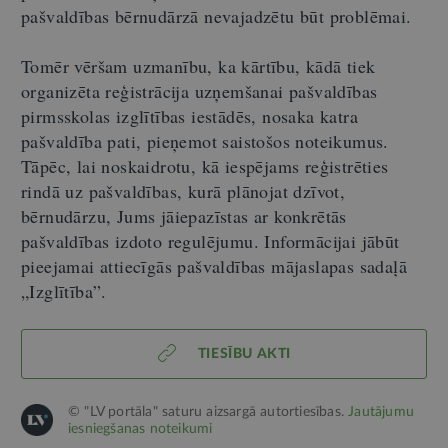
pašvaldības bērnudārzā nevajadzētu būt problēmai.
Tomēr vēršam uzmanību, ka kārtību, kādā tiek
organizēta reģistrācija uzņemšanai pašvaldības
pirmsskolas izglītības iestādēs, nosaka katra
pašvaldība pati, pieņemot saistošos noteikumus.
Tāpēc, lai noskaidrotu, kā iespējams reģistrēties
rindā uz pašvaldības, kurā plānojat dzīvot,
bērnudārzu, Jums jāiepazīstas ar konkrētās
pašvaldības izdoto regulējumu. Informācijai jābūt
pieejamai attiecīgās pašvaldības mājaslapas sadaļā
„Izglītība”.
TIESĪBU AKTI
© "LV portāla" saturu aizsargā autortiesības.
Jautājumu
iesniegšanas noteikumi