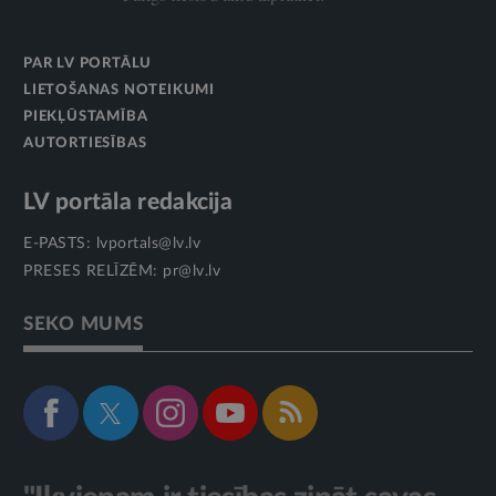
PAR LV PORTĀLU
LIETOŠANAS NOTEIKUMI
PIEKĻŪSTAMĪBA
AUTORTIESĪBAS
LV portāla redakcija
E-PASTS:
lvportals@lv.lv
PRESES RELĪZĒM:
pr@lv.lv
SEKO MUMS