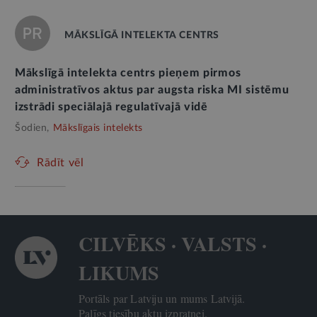
MĀKSLĪGĀ INTELEKTA CENTRS
Mākslīgā intelekta centrs pieņem pirmos
administratīvos aktus par augsta riska MI sistēmu
izstrādi speciālajā regulatīvajā vidē
Šodien,
Mākslīgais intelekts
Rādīt vēl
CILVĒKS · VALSTS ·
LIKUMS
Portāls par Latviju un mums Latvijā.
Palīgs tiesību aktu izpratnei.