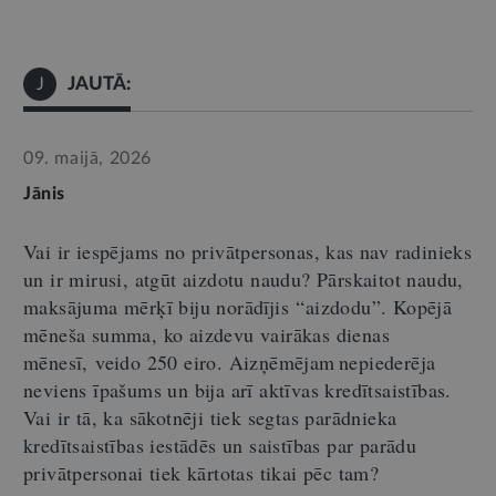
JAUTĀ:
J
09. maijā, 2026
Jānis
Vai ir iespējams no privātpersonas, kas nav radinieks
un ir mir
usi
, atgūt aizdotu naudu? Pārskaitot naudu,
maksājuma mērķī biju norādījis
“
aizdodu
”
. Kopējā
mēneša summa, ko aizdevu vairāk
as
dien
as
mēnesī,
veido
25
0 eiro
. Aizņēmējam nepiederēja
neviens īpašums un bija arī aktīvas kredītsaistības.
Vai ir tā, ka sākotnēji tiek segtas parādnieka
kredītsaistības iestādēs un saistības par parādu
privātpersonai tiek kārtotas tikai pēc tam?