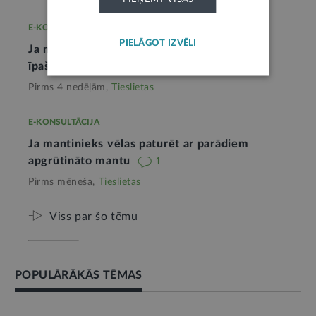
E-KONSULTĀCIJA
PIELĀGOT IZVĒLI
Ja mantiniekus neapmierina nekustamā
īpašuma novērtējums
Pirms 4 nedēļām,
Tieslietas
E-KONSULTĀCIJA
Ja mantinieks vēlas paturēt ar parādiem
apgrūtināto mantu
1
Pirms mēneša,
Tieslietas
Viss par šo tēmu
POPULĀRĀKĀS TĒMAS