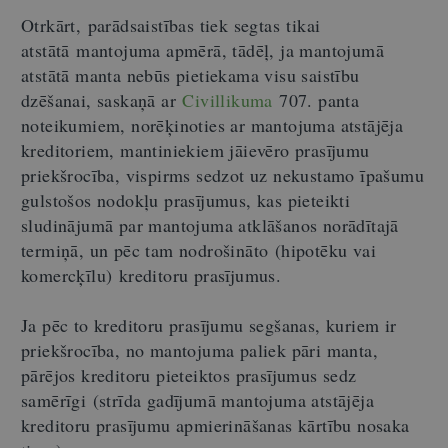
Otrkārt, parādsaistības tiek segtas tikai
atstātā mantojuma apmērā, tādēļ, ja mantojumā
atstātā manta nebūs pietiekama visu saistību
dzēšanai, saskaņā ar
Civillikuma
707. panta
noteikumiem, norēķinoties ar mantojuma atstājēja
kreditoriem, mantiniekiem jāievēro prasījumu
priekšrocība, vispirms sedzot uz nekustamo īpašumu
gulstošos nodokļu prasījumus, kas pieteikti
sludinājumā par mantojuma atklāšanos norādītajā
termiņā, un pēc tam nodrošināto (hipotēku vai
komercķīlu) kreditoru prasījumus.
Ja pēc to kreditoru prasījumu segšanas, kuriem ir
priekšrocība, no mantojuma paliek pāri manta,
pārējos kreditoru pieteiktos prasījumus sedz
samērīgi (strīda gadījumā mantojuma atstājēja
kreditoru prasījumu apmierināšanas kārtību nosaka