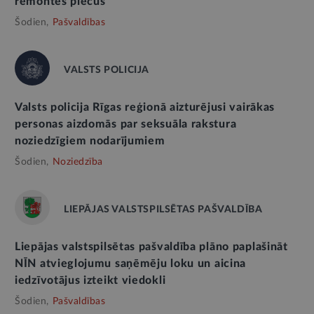
remontēs piecus
Šodien,
Pašvaldības
VALSTS POLICIJA
Valsts policija Rīgas reģionā aizturējusi vairākas
personas aizdomās par seksuāla rakstura
noziedzīgiem nodarījumiem
Šodien,
Noziedzība
LIEPĀJAS VALSTSPILSĒTAS PAŠVALDĪBA
Liepājas valstspilsētas pašvaldība plāno paplašināt
NĪN atvieglojumu saņēmēju loku un aicina
iedzīvotājus izteikt viedokli
Šodien,
Pašvaldības