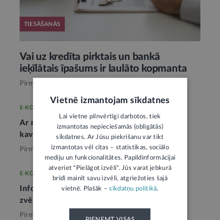
TIESĀŠANĀS
Vai uz kredīta pirktais un bankā
ieķīlātais īpašums ir laulāto kopmanta
Pirms 4 mēnešiem,
Tieslietas
Vietnē izmantojam sīkdatnes
E-KONSULTĀCIJA
Lai vietne pilnvērtīgi darbotos, tiek
Ar mantojuma lietas uzsākšanu nevajadzētu
izmantotas nepieciešamās (obligātās)
kavēties
1
sīkdatnes. Ar Jūsu piekrišanu var tikt
izmantotas vēl citas – statistikas, sociālo
Pirms nedēļas,
Tieslietas
mediju un funkcionalitātes. Papildinformācijai
atveriet "Pielāgot izvēli". Jūs varat jebkurā
E-KONSULTĀCIJA
brīdī mainīt savu izvēli, atgriežoties šajā
Informāciju par mirušā kontiem noskaidros
vietnē. Plašāk –
sīkdatņu politikā
.
zvērināts notārs
1
Pirms nedēļas,
Tieslietas
PIEŅEMT VISAS