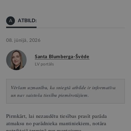
ATBILD:
A
08. jūnijā, 2026
Santa Blumberga-Švēde
LV portāls
Vēršam uzmanību, ka sniegtā atbilde ir informatīva
un nav saistoša tiesību piemērotājiem.
Pirmkārt, lai nezaudētu tiesības prasīt parāda
atmaksu no parādnieka mantiniekiem, notāra
noteiktajā termiņā par mantojuma