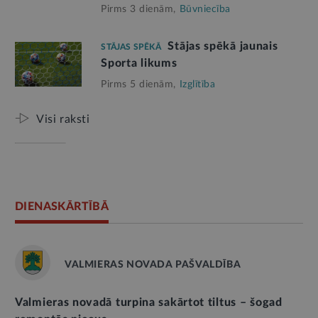
Pirms 3 dienām,
Būvniecība
Stājas spēkā jaunais
STĀJAS SPĒKĀ
Sporta likums
Pirms 5 dienām,
Izglītība
Visi raksti
DIENASKĀRTĪBĀ
VALMIERAS NOVADA PAŠVALDĪBA
Valmieras novadā turpina sakārtot tiltus – šogad