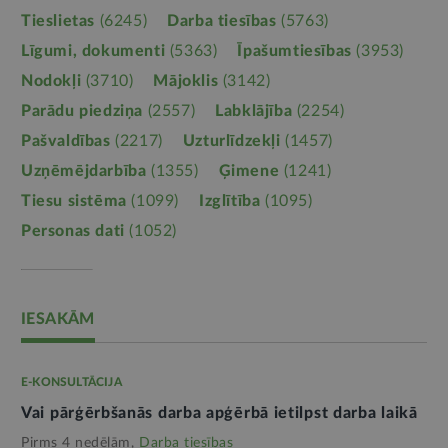
Tieslietas
(6245)
Darba tiesības
(5763)
Līgumi, dokumenti
(5363)
Īpašumtiesības
(3953)
Nodokļi
(3710)
Mājoklis
(3142)
Parādu piedziņa
(2557)
Labklājība
(2254)
Pašvaldības
(2217)
Uzturlīdzekļi
(1457)
Uzņēmējdarbība
(1355)
Ģimene
(1241)
Tiesu sistēma
(1099)
Izglītība
(1095)
Personas dati
(1052)
IESAKĀM
E-KONSULTĀCIJA
Vai pārģērbšanās darba apģērbā ietilpst darba laikā
Pirms 4 nedēļām,
Darba tiesības