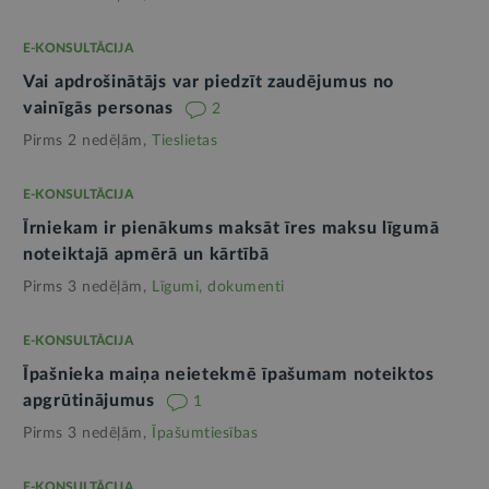
E-KONSULTĀCIJA
Vai apdrošinātājs var piedzīt zaudējumus no
vainīgās personas
2
Pirms 2 nedēļām,
Tieslietas
E-KONSULTĀCIJA
Īrniekam ir pienākums maksāt īres maksu līgumā
noteiktajā apmērā un kārtībā
Pirms 3 nedēļām,
Līgumi, dokumenti
E-KONSULTĀCIJA
Īpašnieka maiņa neietekmē īpašumam noteiktos
apgrūtinājumus
1
Pirms 3 nedēļām,
Īpašumtiesības
E-KONSULTĀCIJA