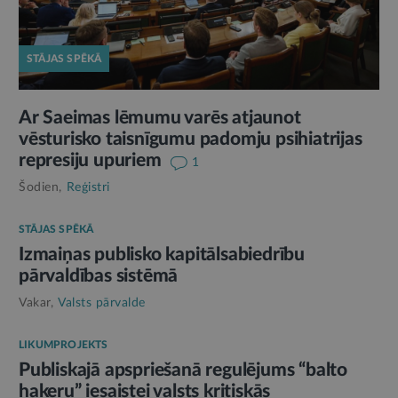
STĀJAS SPĒKĀ
Ar Saeimas lēmumu varēs atjaunot
vēsturisko taisnīgumu padomju psihiatrijas
represiju upuriem
1
Šodien,
Reģistri
STĀJAS SPĒKĀ
Izmaiņas publisko kapitālsabiedrību
pārvaldības sistēmā
Vakar,
Valsts pārvalde
LIKUMPROJEKTS
Publiskajā apspriešanā regulējums “balto
hakeru” iesaistei valsts kritiskās