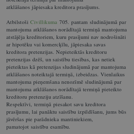
atklāšanos jāpiesaka kreditora prasījums.
Atbilstoši
Civillikuma
705. pantam sludinājumā par
mantojuma atklāšanos norādītajā termiņā mantojuma
atstājēja kreditoriem, kuru prasījumi nav nodrošināti
ar hipotēku vai komercķīlu, jāpiesaka savas
kreditora pretenzijas. Nepieteiktās kreditoru
pretenzijas dzēš, un saistību tiesības, kas netiek
pieteiktas kā pretenzijas sludinājumā par mantojuma
atklāšanos noteiktajā termiņā, izbeidzas. Vienlaikus
mantojuma pieņemšana nenozīmē sludinājumā par
mantojuma atklāšanos norādītajā termiņā pieteikto
kreditoru pretenziju atzīšanu.
Respektīvi, termiņā piesakot savu kreditora
prasījumu, lai panāktu saistību izpildīšanu, jums būs
jāvēršas pie parādnieka mantiniekiem,
pamatojot saistību esamību.