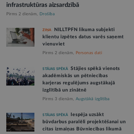
infrastruktūras aizsardzībā
Pirms 2 dienām,
Drošība
NILLTPFN likuma subjekti
ZIŅA
klientu izpētes datus varēs saņemt
vienuviet
Pirms 2 dienām,
Personas dati
Stājies spēkā vienots
STĀJAS SPĒKĀ
akadēmiskās un pētniecības
karjeras regulējums augstākajā
izglītībā un zinātnē
Pirms 3 dienām,
Augstākā izglītība
Iespēja uzsākt
STĀJAS SPĒKĀ
būvdarbus paralēli projektēšanai un
citas izmaiņas Būvniecības likumā