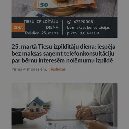
ZIŅA
25. martā Tiesu izpildītāju diena: iespēja
bez maksas saņemt telefonkonsultāciju
par bērnu interesēm nolēmumu izpildē
Pirms 4 mēnešiem,
Tieslietas