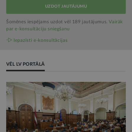
UZDOT JAUTĀJUMU
Šomēnes iespējams uzdot vēl 189 jautājumus.
Vairāk
par e‑konsultāciju sniegšanu
Iepazīsti e-konsultācijas
VĒL LV PORTĀLĀ