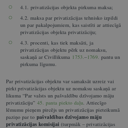
4.1. privatizācijas objekta pirkuma maksa;
4.2. maksa par privatizācijas tehnisko izpildi
un par pakalpojumiem, kas saistīti ar attiecīgā
privatizācijas objekta privatizāciju;
4.3. procenti, kas tiek maksāti, ja
privatizācijas objektu pērk uz nomaksu,
saskaņā ar Civillikuma
1753.
–
1769.
pantu un
pirkuma līgumu.
Par privatizācijas objektu var samaksāt uzreiz vai
pirkt privatizācijas objektu uz nomaksu saskaņā ar
likuma “Par valsts un pašvaldību dzīvojamo māju
privatizāciju”
45. panta piekto daļu
. Attiecīgo
lēmumu pieņem pircējs un privatizācijas pieteikumā
pašvaldības dzīvojamo māju
paziņo par to
privatizācijas komisijai
(turpmāk – privatizācijas