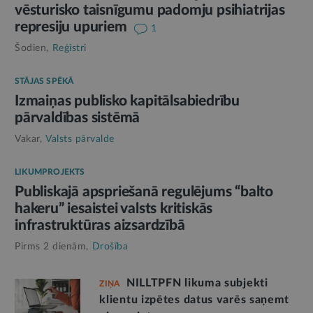
vēsturisko taisnīgumu padomju psihiatrijas
represiju upuriem
1
Šodien,
Reģistri
STĀJAS SPĒKĀ
Izmaiņas publisko kapitālsabiedrību
pārvaldības sistēmā
Vakar,
Valsts pārvalde
LIKUMPROJEKTS
Publiskajā apspriešanā regulējums “balto
hakeru” iesaistei valsts kritiskās
infrastruktūras aizsardzībā
Pirms 2 dienām,
Drošība
NILLTPFN likuma subjekti
ZIŅA
klientu izpētes datus varēs saņemt