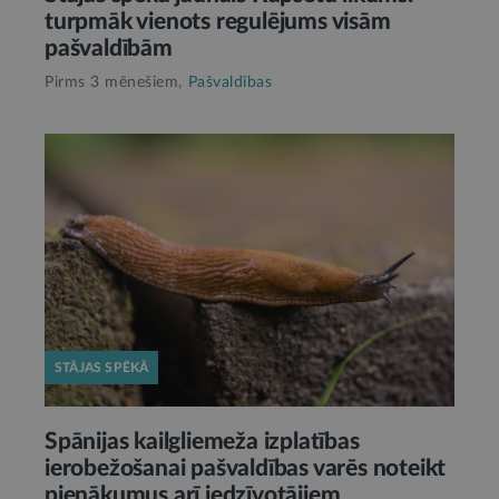
turpmāk vienots regulējums visām
pašvaldībām
Pirms 3 mēnešiem,
Pašvaldības
STĀJAS SPĒKĀ
Spānijas kailgliemeža izplatības
ierobežošanai pašvaldības varēs noteikt
pienākumus arī iedzīvotājiem