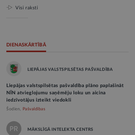
Visi raksti
DIENASKĀRTĪBĀ
LIEPĀJAS VALSTSPILSĒTAS PAŠVALDĪBA
Liepājas valstspilsētas pašvaldība plāno paplašināt
NĪN atvieglojumu saņēmēju loku un aicina
iedzīvotājus izteikt viedokli
Šodien,
Pašvaldības
MĀKSLĪGĀ INTELEKTA CENTRS