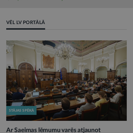
VĒL LV PORTĀLĀ
STĀJAS SPĒKĀ
Ar Saeimas lēmumu varēs atjaunot