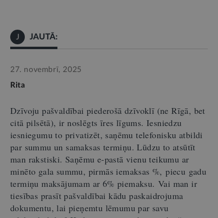
JAUTĀ:
J
27. novembrī, 2025
Rita
Dzīvoju pašvaldībai piederošā dzīvoklī (ne Rīgā, bet
citā pilsētā), ir noslēgts īres līgums. Iesniedzu
iesniegumu to privatizēt, saņēmu telefonisku atbildi
par summu un samaksas termiņu. Lūdzu to atsūtīt
man rakstiski.
Saņēmu e-pastā vienu teikumu ar
minēto gala summu, pirmās iemaksas %, piecu gadu
termiņu maksājumam ar 6% piemaksu.
Vai man ir
tiesības prasīt pašvaldībai kādu paskaidrojuma
dokumentu, lai pieņemtu lēmumu par savu