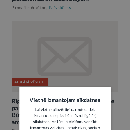
Pirms 4 mēnešiem,
Pašvaldības
ATKLĀTĀ VĒSTULE
Vietnē izmantojam sīkdatnes
Rīgas Apkaimju alianses atklātā vēstule
par E. Rožulapas atstādināšanu no
Lai vietne pilnvērtīgi darbotos, tiek
Būvniecības padomes priekšsēdētājas
izmantotas nepieciešamās (obligātās)
amata
sīkdatnes. Ar Jūsu piekrišanu var tikt
izmantotas vēl citas – statistikas, sociālo