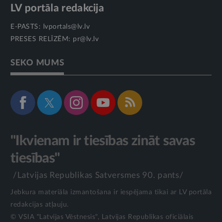
LV portāla redakcija
E-PASTS:
lvportals@lv.lv
PRESES RELĪZĒM:
pr@lv.lv
SEKO MUMS
"Ikvienam ir tiesības zināt savas
tiesības"
/Latvijas Republikas Satversmes 90. pants/
Jebkura materiāla izmantošana ir iespējama tikai ar LV portāla
redakcijas atļauju.
© VSIA "Latvijas Vēstnesis", Latvijas Republikas oficiālais