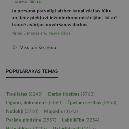
E-KONSULTĀCIJA
Ja persona patvaļīgi aizber kanalizācijas lūku
un liedz piekļuvi inženierkomunikācijām, kā arī
traucē avārijas novēršanas darbus
Pirms 3 mēnešiem,
Pašvaldības
Viss par šo tēmu
POPULĀRĀKĀS TĒMAS
Tieslietas
(6245)
Darba tiesības
(5763)
Līgumi, dokumenti
(5363)
Īpašumtiesības
(3953)
Nodokļi
(3710)
Mājoklis
(3142)
Parādu piedziņa
(2557)
Labklājība
(2254)
Pašvaldības
(2217)
Uzturlīdzekļi
(1457)