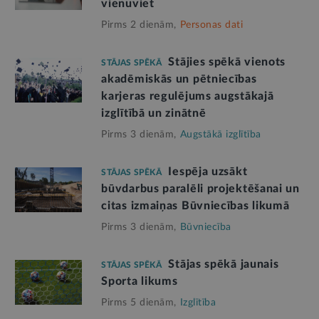
vienuviet
Pirms 2 dienām,
Personas dati
Stājies spēkā vienots
STĀJAS SPĒKĀ
akadēmiskās un pētniecības
karjeras regulējums augstākajā
izglītībā un zinātnē
Pirms 3 dienām,
Augstākā izglītība
Iespēja uzsākt
STĀJAS SPĒKĀ
būvdarbus paralēli projektēšanai un
citas izmaiņas Būvniecības likumā
Pirms 3 dienām,
Būvniecība
Stājas spēkā jaunais
STĀJAS SPĒKĀ
Sporta likums
Pirms 5 dienām,
Izglītība