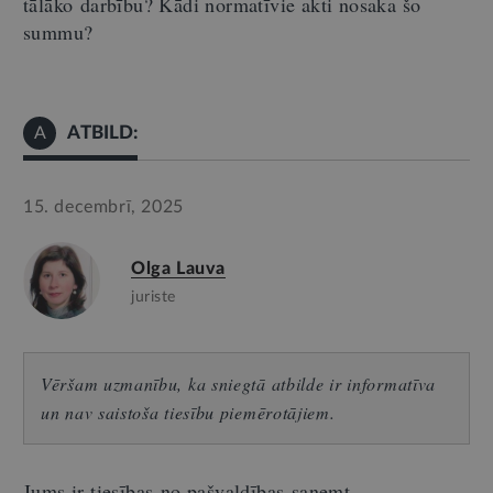
tālāko darbību? Kādi normatīvie akti nosaka šo
summu?
ATBILD:
A
15. decembrī, 2025
Olga Lauva
juriste
Vēršam uzmanību, ka sniegtā atbilde ir informatīva
un nav saistoša tiesību piemērotājiem.
Jums ir tiesības no pašvaldības saņemt