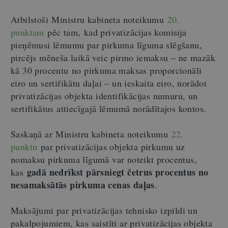
Atbilstoši Ministru kabineta noteikumu
20.
punktam
pēc tam, kad privatizācijas komisija
pieņēmusi lēmumu par pirkuma līguma slēgšanu,
pircējs mēneša laikā veic pirmo iemaksu – ne mazāk
kā 30 procentu no pirkuma maksas proporcionāli
eiro un sertifikātu daļai – un ieskaita eiro, norādot
privatizācijas objekta identifikācijas numuru, un
sertifikātus attiecīgajā lēmumā norādītajos kontos.
Saskaņā ar Ministru kabineta noteikumu
22.
punktu
par privatizācijas objekta pirkumu uz
nomaksu pirkuma līgumā var noteikt procentus,
gadā nedrīkst pārsniegt četrus procentus no
kas
nesamaksātās pirkuma cenas daļas
.
Maksājumi par privatizācijas tehnisko izpildi un
pakalpojumiem, kas saistīti ar privatizācijas objekta