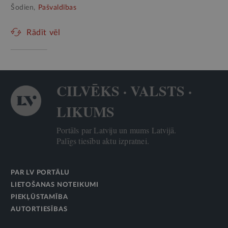
Šodien,
Pašvaldības
Rādīt vēl
CILVĒKS · VALSTS ·
LIKUMS
Portāls par Latviju un mums Latvijā.
Palīgs tiesību aktu izpratnei.
PAR LV PORTĀLU
LIETOŠANAS NOTEIKUMI
PIEKĻŪSTAMĪBA
AUTORTIESĪBAS