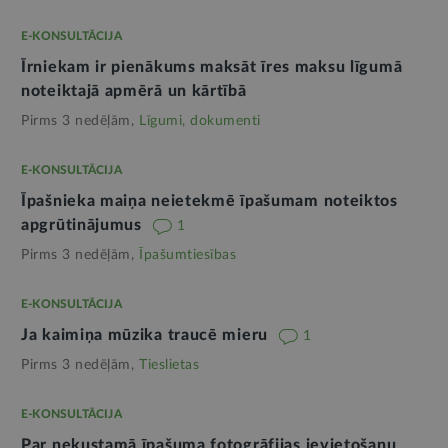
E-KONSULTĀCIJA
Īrniekam ir pienākums maksāt īres maksu līgumā
noteiktajā apmērā un kārtībā
Pirms 3 nedēļām,
Līgumi, dokumenti
E-KONSULTĀCIJA
Īpašnieka maiņa neietekmē īpašumam noteiktos
apgrūtinājumus
1
Pirms 3 nedēļām,
Īpašumtiesības
E-KONSULTĀCIJA
Ja kaimiņa mūzika traucē mieru
1
Pirms 3 nedēļām,
Tieslietas
E-KONSULTĀCIJA
Par nekustamā īpašuma fotogrāfijas ievietošanu