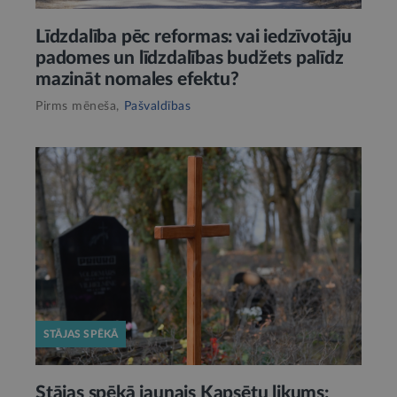
Līdzdalība pēc reformas: vai iedzīvotāju
padomes un līdzdalības budžets palīdz
mazināt nomales efektu?
Pirms mēneša,
Pašvaldības
STĀJAS SPĒKĀ
Stājas spēkā jaunais Kapsētu likums: