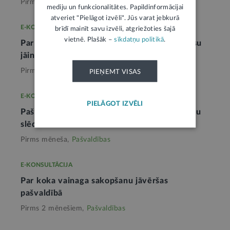
Pirms 5 mēnešiem,
Pašvaldības
mediju un funkcionalitātes. Papildinformācijai
atveriet "Pielāgot izvēli". Jūs varat jebkurā
E-KONSULTĀCIJA
brīdī mainīt savu izvēli, atgriežoties šajā
vietnē. Plašāk –
sīkdatņu politikā
.
Par pašvaldības zemes atsavināšanas procesu
jāinteresējas pašvaldībā
1
Pirms nedēļas,
Pašvaldības
PIEŅEMT VISAS
E-KONSULTĀCIJA
PIELĀGOT IZVĒLI
Pašvaldība dzīvokļa īres līgumu ar speciālistu
slēdz uz darba tiesisko attiecību laiku
Pirms mēneša,
Pašvaldības
E-KONSULTĀCIJA
Par koka vainaga sakopšanu jāvēršas
pašvaldībā
Pirms 2 mēnešiem,
Pašvaldības