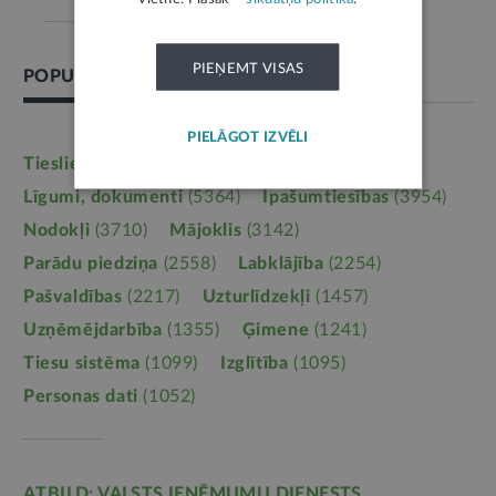
PIEŅEMT VISAS
POPULĀRĀKĀS TĒMAS
PIELĀGOT IZVĒLI
Tieslietas
(6246)
Darba tiesības
(5764)
Līgumi, dokumenti
(5364)
Īpašumtiesības
(3954)
Nodokļi
(3710)
Mājoklis
(3142)
Parādu piedziņa
(2558)
Labklājība
(2254)
Pašvaldības
(2217)
Uzturlīdzekļi
(1457)
Uzņēmējdarbība
(1355)
Ģimene
(1241)
Tiesu sistēma
(1099)
Izglītība
(1095)
Personas dati
(1052)
ATBILD: VALSTS IEŅĒMUMU DIENESTS