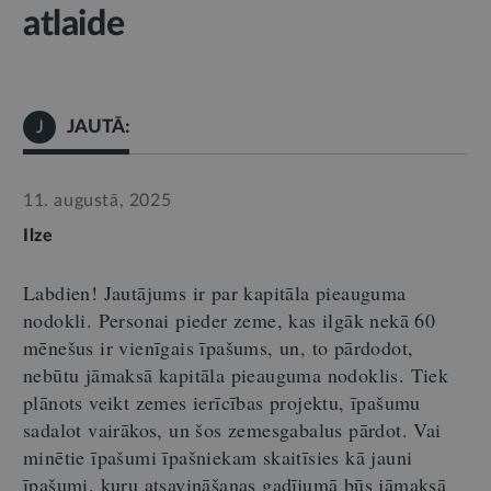
atlaide
JAUTĀ:
J
11. augustā, 2025
Ilze
Labdien! Jautājums ir par kapitāla pieauguma
nodokli.
Personai pieder zeme, kas ilgāk nekā 60
mēnešus ir vienīgais īpašums, un, to pārdodot,
nebūtu jāmaksā kapitāla pieauguma nodoklis. Tiek
plānots veikt zemes ierīcības projektu, īpašumu
sadalot vairākos, un šos zemesgabalus pārdot. Vai
minēt
ie īpašumi
īpašniekam
skaitīsies kā jauni
īpašumi, kuru atsavināšanas gadījumā būs jāmaksā