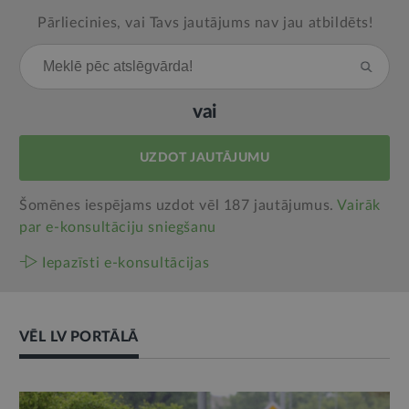
Pārliecinies, vai Tavs jautājums nav jau atbildēts!
vai
UZDOT JAUTĀJUMU
Šomēnes iespējams uzdot vēl 187 jautājumus.
Vairāk
par e‑konsultāciju sniegšanu
Iepazīsti e-konsultācijas
VĒL LV PORTĀLĀ