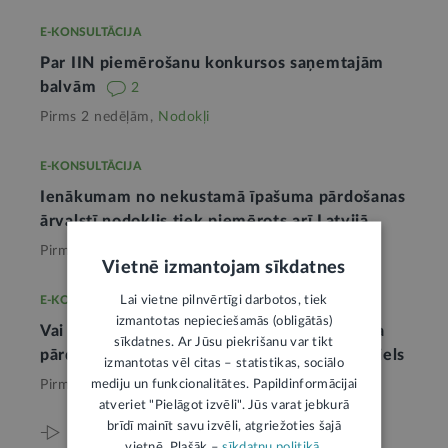
E-KONSULTĀCIJA
Par IIN piemērošanu konkursos saņemtajām
balvām
2
Pirms 2 nedēļām,
Nodokļi
E-KONSULTĀCIJA
Ienākumam no nekustamā īpašuma pārdošanas
ārvalstī nodoklis tiek piemērots arī Latvijā
Pirms mēneša,
Nodokļi
Vietnē izmantojam sīkdatnes
Lai vietne pilnvērtīgi darbotos, tiek
E-KONSULTĀCIJA
izmantotas nepieciešamās (obligātās)
Vai jāmaksā nodoklis no nekustamā īpašuma
sīkdatnes. Ar Jūsu piekrišanu var tikt
pārdošanas ienākuma, ja otrs īpašums ir neliels
izmantotas vēl citas – statistikas, sociālo
mediju un funkcionalitātes. Papildinformācijai
Pirms 2 mēnešiem,
Nodokļi
atveriet "Pielāgot izvēli". Jūs varat jebkurā
brīdī mainīt savu izvēli, atgriežoties šajā
Viss par šo tēmu
vietnē. Plašāk –
sīkdatņu politikā
.