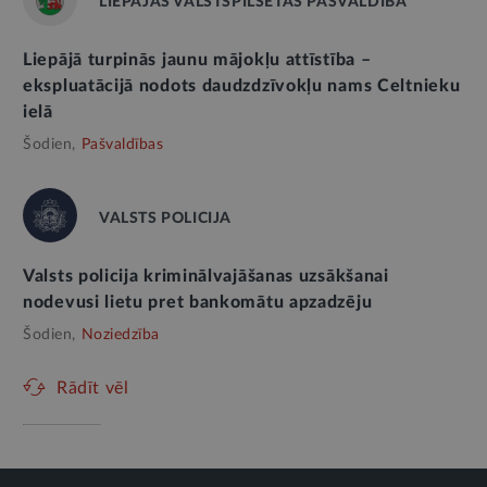
LIEPĀJAS VALSTSPILSĒTAS PAŠVALDĪBA
Liepājā turpinās jaunu mājokļu attīstība –
ekspluatācijā nodots daudzdzīvokļu nams Celtnieku
ielā
Šodien,
Pašvaldības
VALSTS POLICIJA
Valsts policija kriminālvajāšanas uzsākšanai
nodevusi lietu pret bankomātu apzadzēju
Šodien,
Noziedzība
Rādīt vēl