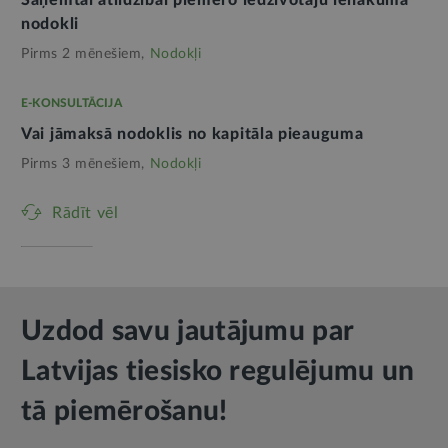
Saņemtai atlīdzībai piemēro iedzīvotāju ienākuma
nodokli
Pirms 2 mēnešiem,
Nodokļi
E-KONSULTĀCIJA
Vai jāmaksā nodoklis no kapitāla pieauguma
Pirms 3 mēnešiem,
Nodokļi
Rādīt vēl
Uzdod savu jautājumu par
Latvijas tiesisko regulējumu un
tā piemērošanu!