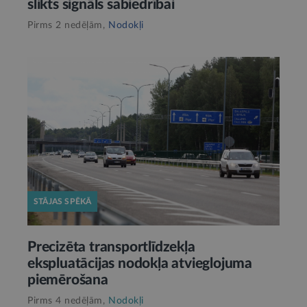
slikts signāls sabiedrībai
Pirms 2 nedēļām,
Nodokļi
STĀJAS SPĒKĀ
Precizēta transportlīdzekļa
ekspluatācijas nodokļa atvieglojuma
piemērošana
Pirms 4 nedēļām,
Nodokļi