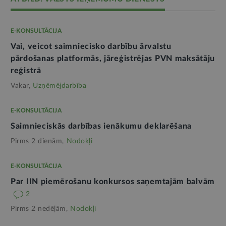
E-KONSULTĀCIJA
Vai, veicot saimniecisko darbību ārvalstu
pārdošanas platformās, jāreģistrējas PVN maksātāju
reģistrā
Vakar,
Uzņēmējdarbība
E-KONSULTĀCIJA
Saimnieciskās darbības ienākumu deklarēšana
Pirms 2 dienām,
Nodokļi
E-KONSULTĀCIJA
Par IIN piemērošanu konkursos saņemtajām balvām
2
Pirms 2 nedēļām,
Nodokļi