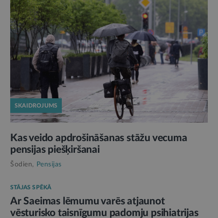
SKAIDROJUMS
Kas veido apdrošināšanas stāžu vecuma
pensijas piešķiršanai
Šodien,
Pensijas
STĀJAS SPĒKĀ
Ar Saeimas lēmumu varēs atjaunot
vēsturisko taisnīgumu padomju psihiatrijas