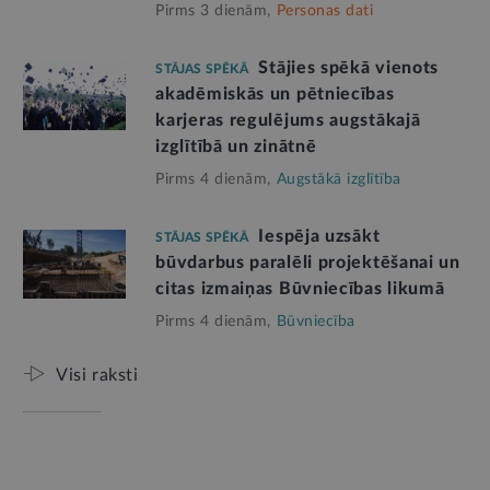
Pirms 3 dienām,
Personas dati
Stājies spēkā vienots
STĀJAS SPĒKĀ
akadēmiskās un pētniecības
karjeras regulējums augstākajā
izglītībā un zinātnē
Pirms 4 dienām,
Augstākā izglītība
Iespēja uzsākt
STĀJAS SPĒKĀ
būvdarbus paralēli projektēšanai un
citas izmaiņas Būvniecības likumā
Pirms 4 dienām,
Būvniecība
Visi raksti