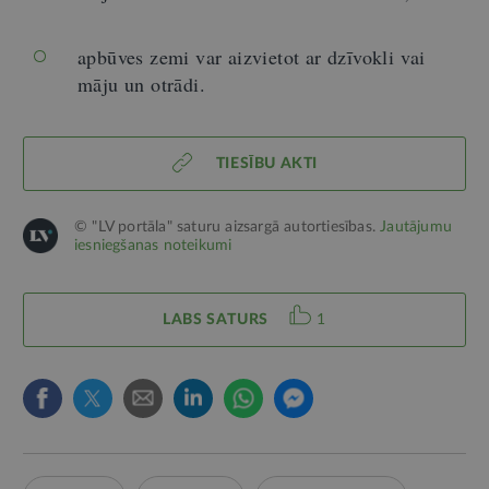
apbūves zemi var aizvietot ar dzīvokli vai
māju un otrādi.
TIESĪBU AKTI
© "LV portāla" saturu aizsargā autortiesības.
Jautājumu
iesniegšanas noteikumi
LABS SATURS
1