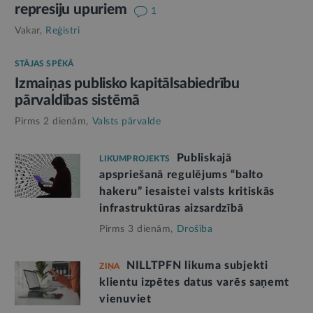
represiju upuriem
1
Vakar,
Reģistri
STĀJAS SPĒKĀ
Izmaiņas publisko kapitālsabiedrību
pārvaldības sistēmā
Pirms 2 dienām,
Valsts pārvalde
Publiskajā
LIKUMPROJEKTS
apspriešanā regulējums “balto
hakeru” iesaistei valsts kritiskās
infrastruktūras aizsardzībā
Pirms 3 dienām,
Drošība
NILLTPFN likuma subjekti
ZIŅA
klientu izpētes datus varēs saņemt
vienuviet