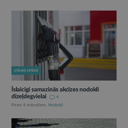
STĀJAS SPĒKĀ
Īslaicīgi samazinās akcīzes nodokli
dīzeļdegvielai
4
Pirms 4 mēnešiem,
Nodokļi