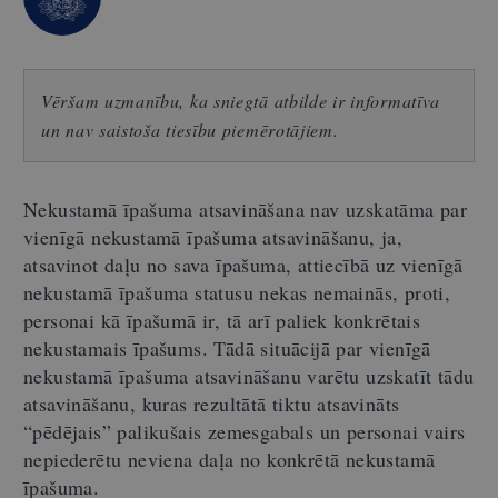
Vēršam uzmanību, ka sniegtā atbilde ir informatīva
un nav saistoša tiesību piemērotājiem.
Nekustamā īpašuma atsavināšana nav uzskatāma par
vienīgā nekustamā īpašuma atsavināšanu, ja,
atsavinot daļu no sava īpašuma, attiecībā uz vienīgā
nekustamā īpašuma statusu nekas nemainās, proti,
personai kā īpašumā ir, tā arī paliek konkrētais
nekustamais īpašums. Tādā situācijā par vienīgā
nekustamā īpašuma atsavināšanu varētu uzskatīt tādu
atsavināšanu, kuras rezultātā tiktu atsavināts
“pēdējais” palikušais zemesgabals un personai vairs
nepiederētu neviena daļa no konkrētā nekustamā
īpašuma.