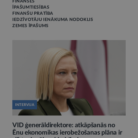
FINANSES
ĪPAŠUMTIESĪBAS
FINANŠU PRATĪBA
IEDZĪVOTĀJU IENĀKUMA NODOKLIS
ZEMES ĪPAŠUMS
INTERVIJA
VID ģenerāldirektore: atkāpšanās no
Ēnu ekonomikas ierobežošanas plāna ir