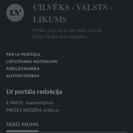
CILVĒKS · VALSTS ·
LIKUMS
Portāls par Latviju un mums Latvijā.
Palīgs tiesību aktu izpratnei.
PAR LV PORTĀLU
LIETOŠANAS NOTEIKUMI
PIEKĻŪSTAMĪBA
AUTORTIESĪBAS
LV portāla redakcija
E-PASTS:
lvportals@lv.lv
PRESES RELĪZĒM:
pr@lv.lv
SEKO MUMS