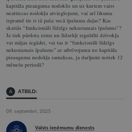
kapitāla pieauguma nodoklis un uz kuriem vairs
neattiecas nodokļu atvieglojumi, vai
arī
likuma
izpratnē tie ir tā paša vecā īpašuma daļas?
K
as
skaitās “funkcionāli līdzīgs nekustamais īpašums”?
Ja tiek pārdota zeme un līdzekļi ieguldīti dzīvokļa
vai mājas iegādei,
vai
tas ir
“
funkcionāli līdzīgs
nekustamais īpašums
”
ar atbrīvojumu no kapitāla
pieauguma nodokļa
sa
maksas, ja darījumi notiek 12
mēnešu periodā?
ATBILD:
A
09. septembrī, 2025
Valsts ieņēmumu dienests