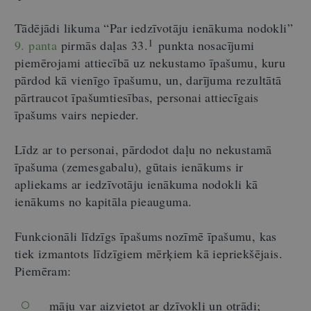
Tādējādi likuma “Par iedzīvotāju ienākuma nodokli”
1
9. panta
pirmās daļas 33.
punkta nosacījumi
piemērojami attiecībā uz nekustamo īpašumu, kuru
pārdod kā vienīgo īpašumu, un, darījuma rezultātā
pārtraucot īpašumtiesības, personai attiecīgais
īpašums vairs nepieder.
Līdz ar to personai, pārdodot daļu no nekustamā
īpašuma (zemesgabalu), gūtais ienākums ir
apliekams ar iedzīvotāju ienākuma nodokli kā
ienākums no kapitāla pieauguma.
Funkcionāli līdzīgs īpašums nozīmē īpašumu, kas
tiek izmantots līdzīgiem mērķiem kā iepriekšējais.
Piemēram:
māju var aizvietot ar dzīvokli un otrādi;