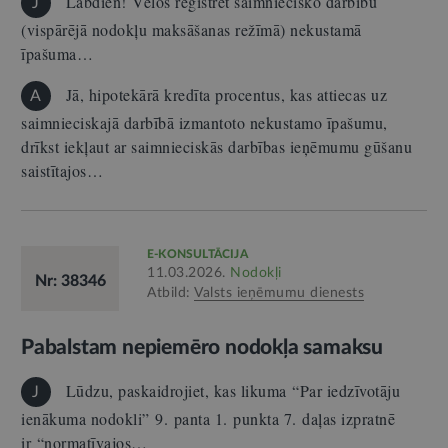
Labdien! Vēlos reģistrēt saimniecisko darbību
J
(vispārējā nodokļu maksāšanas režīmā) nekustamā
īpašuma…
Jā, hipotekārā kredīta procentus, kas attiecas uz
A
saimnieciskajā darbībā izmantoto nekustamo īpašumu,
drīkst iekļaut ar saimnieciskās darbības ieņēmumu gūšanu
saistītajos…
E-KONSULTĀCIJA
11.03.2026.
Nodokļi
Nr: 38346
Atbild:
Valsts ieņēmumu dienests
Pabalstam nepiemēro nodokļa samaksu
Lūdzu, paskaidrojiet, kas likuma “Par iedzīvotāju
J
ienākuma nodokli” 9. panta 1. punkta 7. daļas izpratnē
ir “normatīvajos…