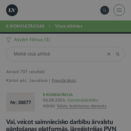
>
E-KONSULTĀCIJAS
visas atbildes
Atvērt filtrus (
1
)
Atrasti
707
rezultāti
Kārtot pēc:
Jaunākais
|
Populārākais
E-KONSULTĀCIJA
06.08.2026.
Uzņēmējdarbība
Nr: 38877
Atbild:
Valsts ieņēmumu dienests
Vai, veicot saimniecisko darbību ārvalstu
pārdošanas platformās, jāreģistrējas PVN