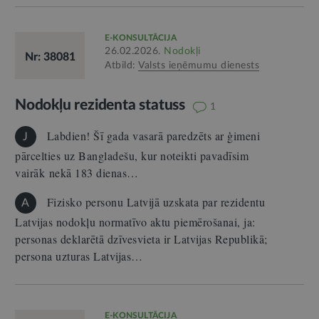
E-KONSULTĀCIJA
26.02.2026.
Nodokļi
Nr: 38081
Atbild:
Valsts ieņēmumu dienests
Nodokļu rezidenta statuss
1
Labdien! Šī gada vasarā paredzēts ar ģimeni
J
pārcelties uz Bangladešu, kur noteikti pavadīsim
vairāk nekā 183 dienas…
Fizisko personu Latvijā uzskata par rezidentu
A
Latvijas nodokļu normatīvo aktu piemērošanai, ja:
personas deklarētā dzīvesvieta ir Latvijas Republikā;
persona uzturas Latvijas…
E-KONSULTĀCIJA