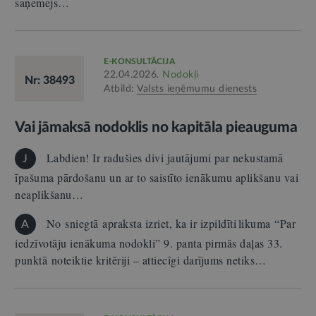
saņēmējs…
E-KONSULTĀCIJA
22.04.2026.
Nodokļi
Nr: 38493
Atbild:
Valsts ieņēmumu dienests
Vai jāmaksā nodoklis no kapitāla pieauguma
Labdien! Ir radušies divi jautājumi par nekustamā
J
īpašuma pārdošanu un ar to saistīto ienākumu aplikšanu vai
neaplikšanu…
No sniegtā apraksta izriet, ka ir izpildīti likuma “Par
A
iedzīvotāju ienākuma nodokli” 9. panta pirmās daļas 33.
punktā noteiktie kritēriji – attiecīgi darījums netiks…