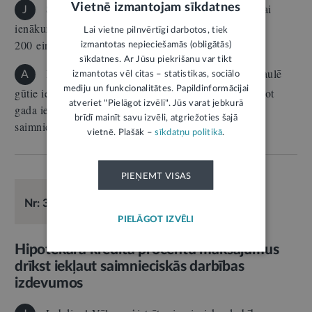
Vietnē izmantojam sīkdatnes
Sveicināti! Esmu pašnodarbināta persona, kurai
J
ienākumi pēc izdevumu atskaitīšanas nepārsniedz
Lai vietne pilnvērtīgi darbotos, tiek
200 eiro mēnesī, un…
izmantotas nepieciešamās (obligātās)
sīkdatnes. Ar Jūsu piekrišanu var tikt
Kā Latvijas rezidentei jums jādeklarē visā pasaulē
A
izmantotas vēl citas – statistikas, sociālo
mediju un funkcionalitātes. Papildinformācijai
gūtie ienākumi, arī tie, kas saņemti Dānijā. Iesniedzot
atveriet "Pielāgot izvēli". Jūs varat jebkurā
gada ienākumu deklarāciju, jāaprēķina IIN par
brīdī mainīt savu izvēli, atgriežoties šajā
saimnieciskajā darbībā saņemto…
vietnē. Plašāk –
sīkdatņu politikā
.
PIEŅEMT VISAS
E-KONSULTĀCIJA
27.03.2026.
Nodokļi
Nr: 38382
Atbild:
Valsts ieņēmumu dienests
PIELĀGOT IZVĒLI
Hipotekārā kredīta procentu maksājumus
drīkst iekļaut saimnieciskās darbības
izdevumos