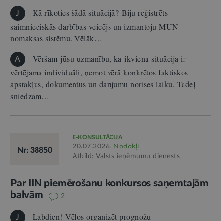
Kā rīkoties šādā situācijā? Biju reģistrēts
J
saimnieciskās darbības veicējs un izmantoju MUN
nomaksas sistēmu. Vēlāk…
Vēršam jūsu uzmanību, ka ikviena situācija ir
A
vērtējama individuāli, ņemot vērā konkrētos faktiskos
apstākļus, dokumentus un darījumu norises laiku. Tādēļ
sniedzam…
E-KONSULTĀCIJA
20.07.2026.
Nodokļi
Nr: 38850
Atbild:
Valsts ieņēmumu dienests
Par IIN piemērošanu konkursos saņemtajām
balvām
2
Labdien! Vēlos organizēt prognožu
J