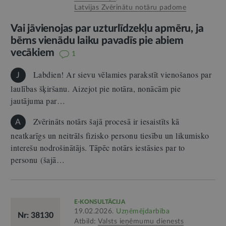
Latvijas Zvērinātu notāru padome
Vai jāvienojas par uzturlīdzekļu apmēru, ja
bērns vienādu laiku pavadīs pie abiem
vecākiem
1
Labdien! Ar sievu vēlamies parakstīt vienošanos par
J
laulības šķiršanu. Aizejot pie notāra, nonācām pie
jautājuma par…
Zvērināts notārs šajā procesā ir iesaistīts kā
A
neatkarīgs un neitrāls fizisko personu tiesību un likumisko
interešu nodrošinātājs. Tāpēc notārs iestāsies par to
personu (šajā…
E-KONSULTĀCIJA
19.02.2026.
Uzņēmējdarbība
Nr: 38130
Atbild:
Valsts ieņēmumu dienests