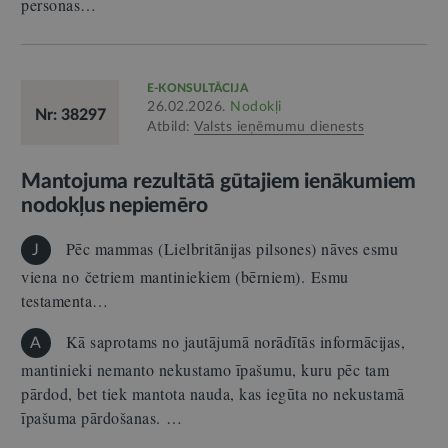
personas…
E-KONSULTĀCIJA
26.02.2026.
Nodokļi
Nr: 38297
Atbild:
Valsts ieņēmumu dienests
Mantojuma rezultātā gūtajiem ienākumiem
nodokļus nepiemēro
Pēc mammas (Lielbritānijas pilsones) nāves esmu
J
viena no četriem mantiniekiem (bērniem). Esmu
testamenta…
Kā saprotams no jautājumā norādītās informācijas,
A
mantinieki nemanto nekustamo īpašumu, kuru pēc tam
pārdod, bet tiek mantota nauda, kas iegūta no nekustamā
īpašuma pārdošanas. …