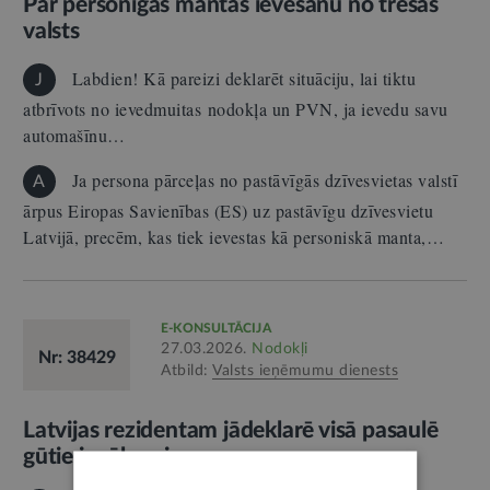
Par personīgās mantas ievešanu no trešās
valsts
Labdien! Kā pareizi deklarēt situāciju, lai tiktu
J
atbrīvots no ievedmuitas nodokļa un PVN, ja ievedu savu
automašīnu…
Ja persona pārceļas no pastāvīgās dzīvesvietas valstī
A
ārpus Eiropas Savienības (ES) uz pastāvīgu dzīvesvietu
Latvijā, precēm, kas tiek ievestas kā personiskā manta,…
E-KONSULTĀCIJA
27.03.2026.
Nodokļi
Nr: 38429
Atbild:
Valsts ieņēmumu dienests
Latvijas rezidentam jādeklarē visā pasaulē
gūtie ienākumi