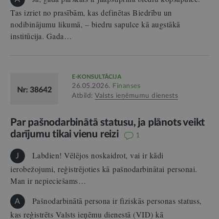
Tas izriet no prasībām, kas definētas Biedrību un
nodibinājumu likumā, – biedru sapulce kā augstākā
institūcija. Gada…
E-KONSULTĀCIJA
26.05.2026.
Finanses
Nr: 38642
Atbild:
Valsts ieņēmumu dienests
Par pašnodarbinātā statusu, ja plānots veikt
darījumu tikai vienu reizi
1
Labdien! Vēlējos noskaidrot, vai ir kādi
J
ierobežojumi, reģistrējoties kā pašnodarbinātai personai.
Man ir nepieciešams…
Pašnodarbinātā persona ir fiziskās personas statuss,
A
kas reģistrēts Valsts ieņēmu dienestā (VID) kā