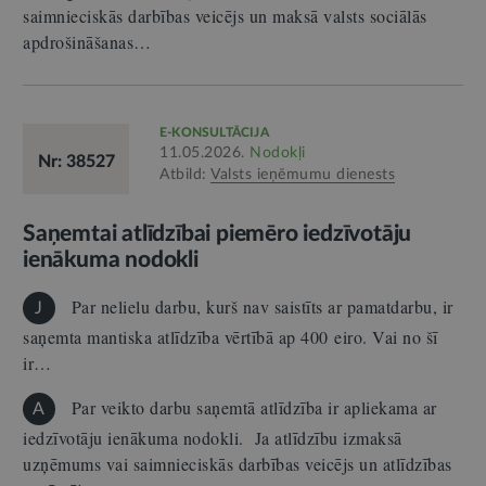
saimnieciskās darbības veicējs un maksā valsts sociālās
apdrošināšanas…
E-KONSULTĀCIJA
11.05.2026.
Nodokļi
Nr: 38527
Atbild:
Valsts ieņēmumu dienests
Saņemtai atlīdzībai piemēro iedzīvotāju
ienākuma nodokli
Par nelielu darbu, kurš nav saistīts ar pamatdarbu, ir
J
saņemta mantiska atlīdzība vērtībā ap 400 eiro. Vai no šī
ir…
Par veikto darbu saņemtā atlīdzība ir apliekama ar
A
iedzīvotāju ienākuma nodokli. Ja atlīdzību izmaksā
uzņēmums vai saimnieciskās darbības veicējs un atlīdzības