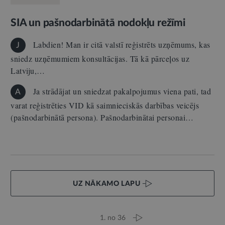
SIA un pašnodarbinātā nodokļu režīmi
Labdien! Man ir citā valstī reģistrēts uzņēmums, kas
J
sniedz uzņēmumiem konsultācijas. Tā kā pārceļos uz
Latviju,…
Ja strādājat un sniedzat pakalpojumus viena pati, tad
A
varat reģistrēties VID kā saimnieciskās darbības veicējs
(pašnodarbinātā persona). Pašnodarbinātai personai…
UZ NĀKAMO LAPU
1. no 36