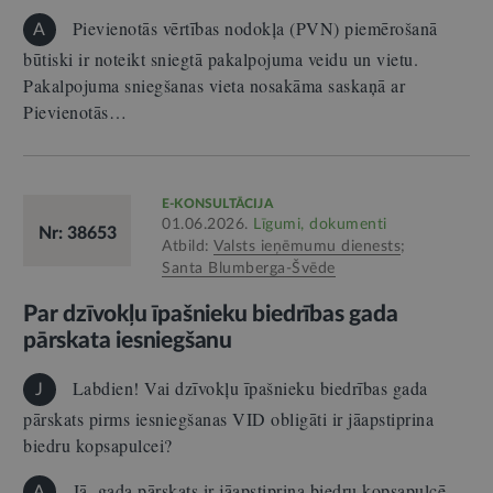
Pievienotās vērtības nodokļa (PVN) piemērošanā
A
būtiski ir noteikt sniegtā pakalpojuma veidu un vietu.
Pakalpojuma sniegšanas vieta nosakāma saskaņā ar
Pievienotās…
E-KONSULTĀCIJA
01.06.2026.
Līgumi, dokumenti
Nr: 38653
Atbild:
Valsts ieņēmumu dienests
;
Santa Blumberga-Švēde
Par dzīvokļu īpašnieku biedrības gada
pārskata iesniegšanu
Labdien! Vai dzīvokļu īpašnieku biedrības gada
J
pārskats pirms iesniegšanas VID obligāti ir jāapstiprina
biedru kopsapulcei?
Jā, gada pārskats ir jāapstiprina biedru kopsapulcē.
A