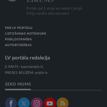
Portāls par Latviju un mums Latvijā.
Palīgs tiesību aktu izpratnei.
PAR LV PORTĀLU
LIETOŠANAS NOTEIKUMI
PIEKĻŪSTAMĪBA
AUTORTIESĪBAS
LV portāla redakcija
E-PASTS:
lvportals@lv.lv
PRESES RELĪZĒM:
pr@lv.lv
SEKO MUMS