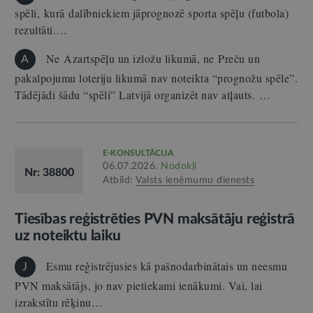
spēli, kurā dalībniekiem jāprognozē sporta spēļu (futbola)
rezultāti.…
Ne Azartspēļu un izložu likumā, ne Preču un
A
pakalpojumu loteriju likumā nav noteikta “prognožu spēle”.
Tādējādi šādu “spēli” Latvijā organizēt nav atļauts. …
E-KONSULTĀCIJA
06.07.2026.
Nodokļi
Nr: 38800
Atbild:
Valsts ieņēmumu dienests
Tiesības reģistrēties PVN maksātāju reģistrā
uz noteiktu laiku
Esmu reģistrējusies kā pašnodarbinātais un neesmu
J
PVN maksātājs, jo nav pietiekami ienākumi. Vai, lai
izrakstītu rēķinu…