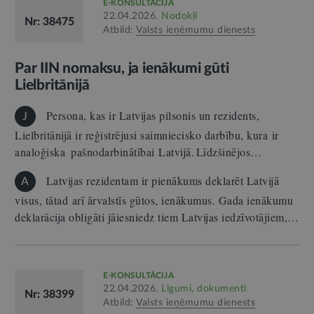
E-KONSULTĀCIJA
22.04.2026.
Nodokļi
Nr: 38475
Atbild:
Valsts ieņēmumu dienests
Par IIN nomaksu, ja ienākumi gūti
Lielbritānijā
Persona, kas ir Latvijas pilsonis un rezidents,
J
Lielbritānijā ir reģistrējusi saimniecisko darbību, kura ir
analoģiska pašnodarbinātībai Latvijā. Līdzšinējos…
Latvijas rezidentam ir pienākums deklarēt Latvijā
A
visus, tātad arī ārvalstīs gūtos, ienākumus. Gada ienākumu
deklarācija obligāti jāiesniedz tiem Latvijas iedzīvotājiem,…
E-KONSULTĀCIJA
22.04.2026.
Līgumi, dokumenti
Nr: 38399
Atbild:
Valsts ieņēmumu dienests