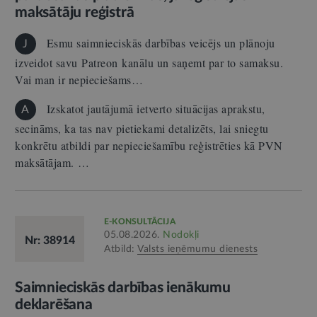
maksātāju reģistrā
Esmu saimnieciskās darbības veicējs un plānoju
J
izveidot savu Patreon kanālu un saņemt par to samaksu.
Vai man ir nepieciešams…
Izskatot jautājumā ietverto situācijas aprakstu,
A
secināms, ka tas nav pietiekami detalizēts, lai sniegtu
konkrētu atbildi par nepieciešamību reģistrēties kā PVN
maksātājam. …
E-KONSULTĀCIJA
05.08.2026.
Nodokļi
Nr: 38914
Atbild:
Valsts ieņēmumu dienests
Saimnieciskās darbības ienākumu
deklarēšana