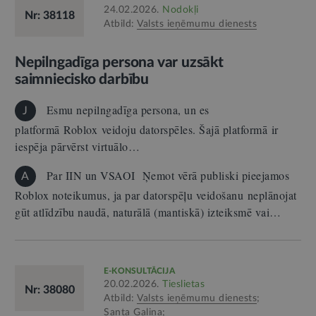
24.02.2026.
Nodokļi
Nr: 38118
Atbild:
Valsts ieņēmumu dienests
Nepilngadīga persona var uzsākt
saimniecisko darbību
Esmu nepilngadīga persona, un es
J
platformā Roblox veidoju datorspēles. Šajā platformā ir
iespēja pārvērst virtuālo…
Par IIN un VSAOI Ņemot vērā publiski pieejamos
A
Roblox noteikumus, ja par datorspēļu veidošanu neplānojat
gūt atlīdzību naudā, naturālā (mantiskā) izteiksmē vai…
E-KONSULTĀCIJA
20.02.2026.
Tieslietas
Nr: 38080
Atbild:
Valsts ieņēmumu dienests
;
Santa Galiņa
;