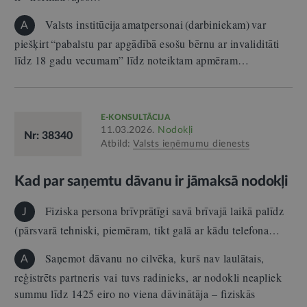
Valsts institūcija amatpersonai (darbiniekam) var
A
piešķirt “pabalstu par apgādībā esošu bērnu ar invaliditāti
līdz 18 gadu vecumam” līdz noteiktam apmēram…
E-KONSULTĀCIJA
11.03.2026.
Nodokļi
Nr: 38340
Atbild:
Valsts ieņēmumu dienests
Kad par saņemtu dāvanu ir jāmaksā nodokļi
Fiziska persona brīvprātīgi savā brīvajā laikā palīdz
J
(pārsvarā tehniski, piemēram, tikt galā ar kādu telefona…
Saņemot dāvanu no cilvēka, kurš nav laulātais,
A
reģistrēts partneris vai tuvs radinieks, ar nodokli neapliek
summu līdz 1425 eiro no viena dāvinātāja – fiziskās