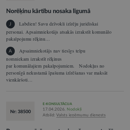
Norēķinu kārtību nosaka līgumā
Labdien! Savu dzīvokli izīrēju juridiskai
J
personai. Apsaimniekotājs atsakās izrakstīt komunālo
pakalpojumu rēķinu…
Apsaimniekotājs nav tiesīgs telpu
A
nomniekam izrakstīt rēķinus
par komunālajiem pakalpojumiem. Nodokļus no
personīgā nekustamā īpašuma izīrēšanas var maksāt
vienkāršoti…
E-KONSULTĀCIJA
17.04.2026.
Nodokļi
Nr: 38500
Atbild:
Valsts ieņēmumu dienests