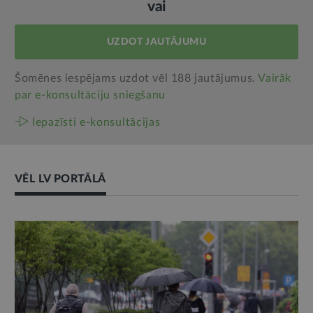
vai
UZDOT JAUTĀJUMU
Šomēnes iespējams uzdot vēl 188 jautājumus.
Vairāk
par e‑konsultāciju sniegšanu
Iepazīsti e-konsultācijas
VĒL LV PORTĀLĀ