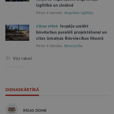
izglītībā un zinātnē
Pirms 4 dienām,
Augstākā izglītība
Iespēja uzsākt
STĀJAS SPĒKĀ
būvdarbus paralēli projektēšanai un
citas izmaiņas Būvniecības likumā
Pirms 4 dienām,
Būvniecība
Visi raksti
DIENASKĀRTĪBĀ
RĪGAS DOME