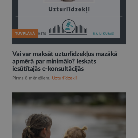
TUVPLĀNĀ
Vai var maksāt uzturlīdzekļus mazākā
apmērā par minimālo? Ieskats
iesūtītajās e-konsultācijās
Pirms 8 mēnešiem,
Uzturlīdzekļi