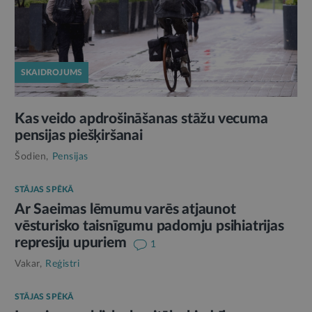
SKAIDROJUMS
Kas veido apdrošināšanas stāžu vecuma
pensijas piešķiršanai
Šodien,
Pensijas
STĀJAS SPĒKĀ
Ar Saeimas lēmumu varēs atjaunot
vēsturisko taisnīgumu padomju psihiatrijas
represiju upuriem
1
Vakar,
Reģistri
STĀJAS SPĒKĀ