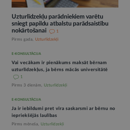
Uzturlīdzekļu parādniekiem varētu
sniegt papildu atbalstu parādsaistību
nokārtošanai
1
Pirms gada,
Uzturlīdzekļi
E-KONSULTĀCIJA
Vai vecākam ir pienākums maksāt bērnam
uzturlīdzekļus, ja bērns mācās universitātē
1
Pirms 3 dienām,
Uzturlīdzekļi
E-KONSULTĀCIJA
Ja ir iebildumi pret vīra saskarsmi ar bērnu no
iepriekšējās laulības
Pirms mēneša,
Uzturlīdzekļi