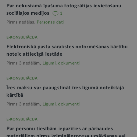
Par nekustamā īpašuma fotogrāfijas ievietošanu
sociālajos medijos
1
Pirms nedēļas,
Personas dati
E-KONSULTĀCIJA
Elektroniskā pasta sarakstes noformēšanas kārtību
noteic attiecīgā iestāde
Pirms 3 nedēļām,
Līgumi, dokumenti
E-KONSULTĀCIJA
Īres maksu var paaugstināt īres līgumā noteiktajā
kārtībā
Pirms 3 nedēļām,
Līgumi, dokumenti
E-KONSULTĀCIJA
Par personu tiesībām iepazīties ar pārbaudes
materiāliem pirms kriminālprocesa uzsākšanas vai