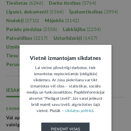
Tieslietas
(6246)
Darba tiesības
(5764)
Līgumi, dokumenti
(5364)
Īpašumtiesības
(3954)
Nodokļi
(3710)
Mājoklis
(3142)
Parādu piedziņa
(2558)
Labklājība
(2254)
Pašvaldības
(2217)
Uzturlīdzekļi
(1457)
Uzņēmējdarbība
(1355)
Ģimene
(1241)
Tiesu sistēma
(1099)
Izglītība
(1095)
Vietnē izmantojam sīkdatnes
Personas dati
(1052)
Lai vietne pilnvērtīgi darbotos, tiek
izmantotas nepieciešamās (obligātās)
sīkdatnes. Ar Jūsu piekrišanu var tikt
izmantotas vēl citas – statistikas, sociālo
IESAKĀM
mediju un funkcionalitātes. Papildinformācijai
atveriet "Pielāgot izvēli". Jūs varat jebkurā
brīdī mainīt savu izvēli, atgriežoties šajā
E-KONSULTĀCIJA
vietnē. Plašāk –
sīkdatņu politikā
.
Vai apdrošinātājs var piedzīt zaudējumus no
vainīgās personas
2
PIEŅEMT VISAS