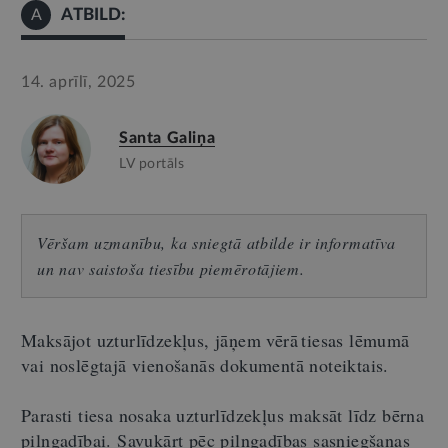
ATBILD:
A
14. aprīlī, 2025
Santa Galiņa
LV portāls
Vēršam uzmanību, ka sniegtā atbilde ir informatīva
un nav saistoša tiesību piemērotājiem.
Maksājot uzturlīdzekļus, jāņem vērā tiesas lēmumā
vai noslēgtajā vienošanās dokumentā noteiktais.
Parasti tiesa nosaka uzturlīdzekļus maksāt līdz bērna
pilngadībai. Savukārt pēc pilngadības sasniegšanas