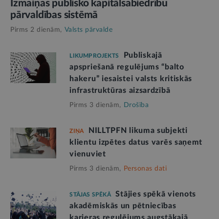
Izmaiņas publisko kapitālsabiedrību
pārvaldības sistēmā
Pirms 2 dienām,
Valsts pārvalde
Publiskajā
LIKUMPROJEKTS
apspriešanā regulējums “balto
hakeru” iesaistei valsts kritiskās
infrastruktūras aizsardzībā
Pirms 3 dienām,
Drošība
NILLTPFN likuma subjekti
ZIŅA
klientu izpētes datus varēs saņemt
vienuviet
Pirms 3 dienām,
Personas dati
Stājies spēkā vienots
STĀJAS SPĒKĀ
akadēmiskās un pētniecības
karjeras regulējums augstākajā