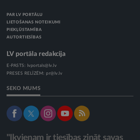
PAR LV PORTĀLU
LIETOŠANAS NOTEIKUMI
PIEKĻŪSTAMĪBA
AUTORTIESĪBAS
LV portāla redakcija
E-PASTS:
lvportals@lv.lv
PRESES RELĪZĒM:
pr@lv.lv
SEKO MUMS
"Ikvienam ir tiesības zināt savas