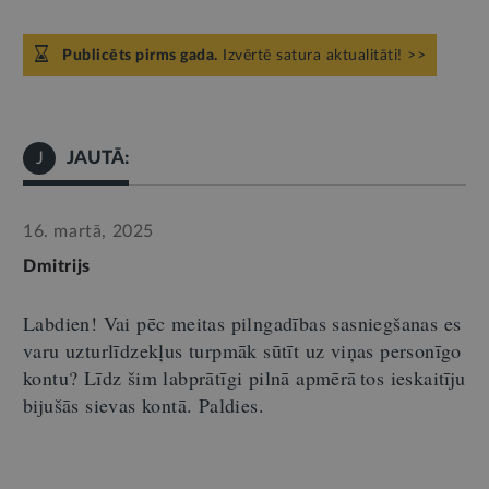
Publicēts pirms gada.
Izvērtē satura aktualitāti! >>
JAUTĀ:
J
16. martā, 2025
Dmitrijs
Labdien! Vai pēc meitas pilngadības sasniegšanas es
varu uzturlīdzekļus turpmāk sūtīt uz
viņas
personīgo
kontu? Līdz šim labprātīgi pilnā apmērā
t
os ie
skaitīju
bijušās sievas kontā
. Paldies.