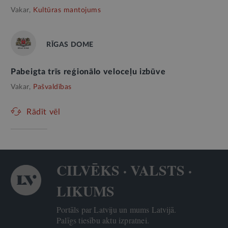
Vakar,
Kultūras mantojums
RĪGAS DOME
Pabeigta trīs reģionālo veloceļu izbūve
Vakar,
Pašvaldības
Rādīt vēl
CILVĒKS · VALSTS ·
LIKUMS
Portāls par Latviju un mums Latvijā.
Palīgs tiesību aktu izpratnei.