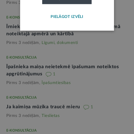
Pirms 3 nedēļām,
Tieslietas
PIELĀGOT IZVĒLI
E-KONSULTĀCIJA
Īrniekam ir pienākums maksāt īres maksu līgumā
noteiktajā apmērā un kārtībā
Pirms 3 nedēļām,
Līgumi, dokumenti
E-KONSULTĀCIJA
Īpašnieka maiņa neietekmē īpašumam noteiktos
apgrūtinājumus
1
Pirms 3 nedēļām,
Īpašumtiesības
E-KONSULTĀCIJA
Ja kaimiņa mūzika traucē mieru
1
Pirms 3 nedēļām,
Tieslietas
E-KONSULTĀCIJA