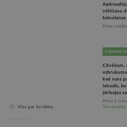
Apdraudēj
vēlēšanu d
balsošanas
Pirms nedēļa
E-KONSULTĀ
Cilvēkam, a
uzbrukumu,
kad suns p
iekodīs, be
jārīkojas s
Pirms 2 mēn
Viss par šo tēmu
Tava drošība