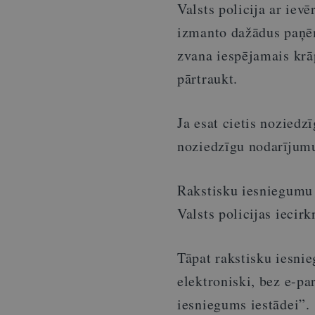
Valsts policija ar iev
izmanto dažādus paņēm
zvana iespējamais krāp
pārtraukt.
Ja esat cietis noziedz
noziedzīgu nodarījumu,
Rakstisku iesniegumu 
Valsts policijas iecirk
Tāpat rakstisku iesni
elektroniski, bez e-pa
iesniegums iestādei”.