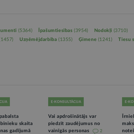
kumenti
(5364)
Īpašumtiesības
(3954)
Nodokļi
(3710)
(1457)
Uzņēmējdarbība
(1355)
Ģimene
(1241)
Tiesu 
CIJA
E-KONSULTĀCIJA
E-KO
pabalsta
Vai apdrošinātājs var
Īrni
binieku skaita
piedzīt zaudējumus no
maks
nas gadījumā
vainīgās personas
note
2