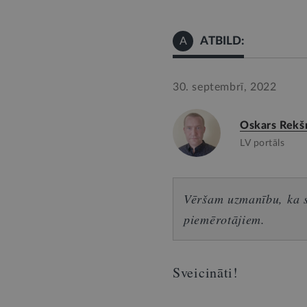
ATBILD:
A
30. septembrī, 2022
Oskars Rekš
LV portāls
Vēršam uzmanību, ka sn
piemērotājiem.
Sveicināti!