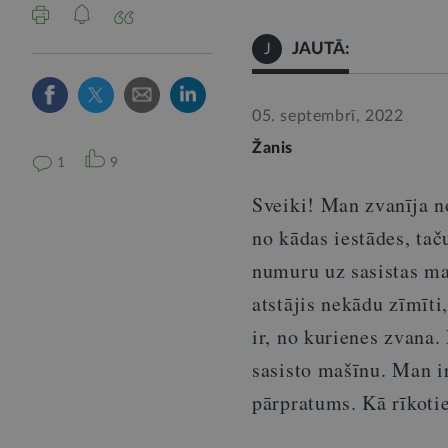
JAUTĀ:
J
05. septembrī, 2022
Žanis
1
9
Sveiki! Man zvanīja no
no kādas iestādes, tač
numuru uz sasistas ma
atstājis nekādu zīmīti
ir, no kurienes zvana
sasisto mašīnu. Man ir
pārpratums. Kā rīkotie