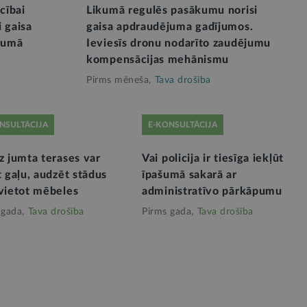
cībai
Likumā regulēs pasākumu norisi
 gaisa
gaisa apdraudējuma gadījumos.
jumā
Ieviesīs dronu nodarīto zaudējumu
kompensācijas mehānismu
Pirms mēneša,
Tava drošība
NSULTĀCIJA
E-KONSULTĀCIJA
z jumta terases var
Vai policija ir tiesīga iekļūt
t gaļu, audzēt stādus
īpašumā sakarā ar
zvietot mēbeles
administratīvo pārkāpumu
 gada,
Tava drošība
Pirms gada,
Tava drošība