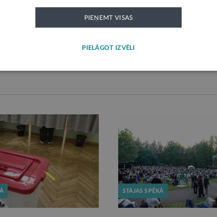
PIEŅEMT VISAS
PIEVIENOT KOMENTĀRU
PIELĀGOT IZVĒLI
KĀ
STĀJAS SPĒKĀ