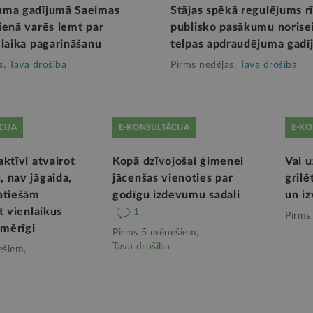
uma gadījumā Saeimas
Stājas spēkā regulējums rī
ienā varēs lemt par
publisko pasākumu norisei
 laika pagarināšanu
telpas apdraudējuma gadī
s,
Tava drošība
Pirms nedēļas,
Tava drošība
CIJA
E-KONSULTĀCIJA
E-KO
ktīvi atvairot
Kopā dzīvojošai ģimenei
Vai u
 nav jāgaida,
jācenšas vienoties par
grilē
atiešām
godīgu izdevumu sadali
un i
t vienlaikus
1
Pirms
amērīgi
Pirms 5 mēnešiem,
Tava drošība
ešiem,