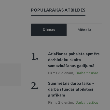
POPULĀRĀKĀS ATBILDES
Dienas
Mēneša
1.
Atlaišanas pabalsta apmērs
darbinieku skaita
samazināšanas gadījumā
Pirms 3 dienām,
Darba tiesības
2.
Summētais darba laiks –
darba stundas atbilstoši
grafikam
Pirms 2 dienām,
Darba tiesības