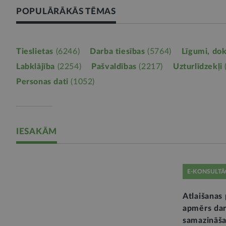
POPULĀRĀKĀS TĒMAS
Tieslietas
(6246)
Darba tiesības
(5764)
Līgumi, do
Labklājība
(2254)
Pašvaldības
(2217)
Uzturlīdzekļi
Personas dati
(1052)
IESAKĀM
E-KONSULTĀ
Atlaišanas 
apmērs dar
samazināša