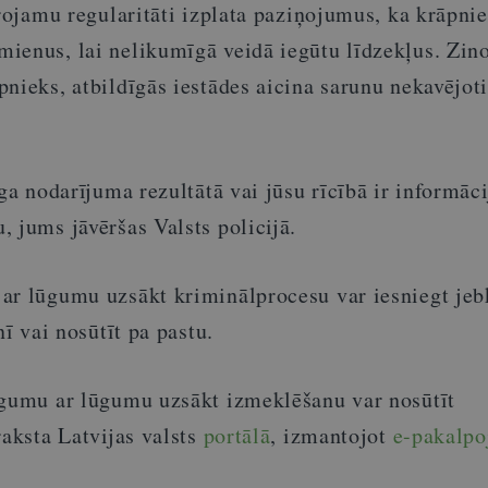
ērojamu regularitāti izplata paziņojumus, ka krāpnie
ienus, lai nelikumīgā veidā iegūtu līdzekļus. Zino
nieks, atbildīgās iestādes aicina sarunu nekavējot
īga nodarījuma rezultātā vai jūsu rīcībā ir informāci
 jums jāvēršas Valsts policijā.
ar lūgumu uzsākt kriminālprocesu var iesniegt jeb
nī vai nosūtīt pa pastu.
egumu ar lūgumu uzsākt izmeklēšanu var nosūtīt
raksta Latvijas valsts
portālā
, izmantojot
e-pakalp