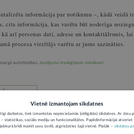
etalizēta informācija par notikumu –, kādā veidā i
as, cita informācija, kas varētu būt noderīga nozie
kā arī personas dati, adrese un kontakttālrunis, lai
mā procesa virzītājs varētu ar jums sazināties.
izsargā autortiesības.
Jautājumu iesniegšanas noteikumi
9
Vietnē izmantojam sīkdatnes
rtīgi darbotos, tiek izmantotas nepieciešamās (obligātās) sīkdatnes. Ar Jūsu p
ba
Policija
 – statistikas, sociālo mediju un funkcionalitātes. Papildinformācijai atveriet "
jebkurā brīdī mainīt savu izvēli, atgriežoties šajā vietnē. Plašāk –
sīkdatņu po