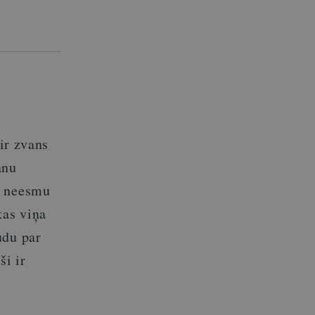
 ir zvans
anu
a neesmu
kas viņa
udu par
ši ir