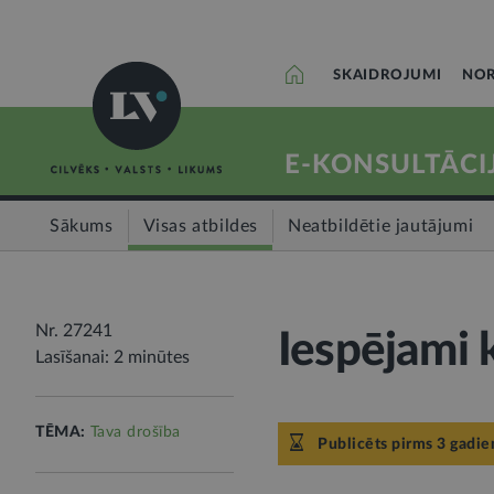
SKAIDROJUMI
NOR
E-KONSULTĀCI
Sākums
Visas atbildes
Neatbildētie jautājumi
Nr. 27241
Iespējami 
Lasīšanai: 2 minūtes
TĒMA:
Tava drošība
Publicēts pirms 3 gadie