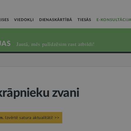
ISES
VIEDOKĻI
DIENASKĀRTĪBĀ
TIESĀS
E-KONSULTĀCIJ
JAS
Jautā, mēs palīdzēsim rast atbildi!
krāpnieku zvani
m.
Izvērtē satura aktualitāti! >>