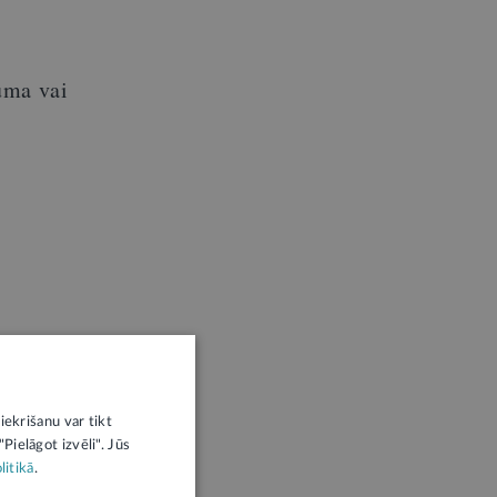
r
guma vai
iekrišanu var tikt
Pielāgot izvēli". Jūs
litikā
.