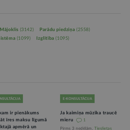
Mājoklis
(3142)
Parādu piedziņa
(2558)
sistēma
(1099)
Izglītība
(1095)
NSULTĀCIJA
E-KONSULTĀCIJA
ekam ir pienākums
Ja kaimiņa mūzika traucē
āt īres maksu līgumā
mieru
1
iktajā apmērā un
Pirms 3 nedēļām,
Tieslietas