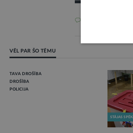
1 komentārs
VĒL PAR ŠO TĒMU
TAVA DROŠĪBA
DROŠĪBA
POLICIJA
STĀJAS SPĒ