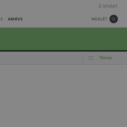
IENĀKT
AS
ARHĪVS
MEKLĒT
Tēmas