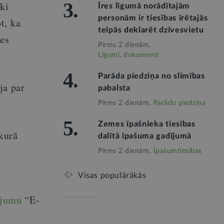
3.
ki
Īres līgumā norādītajām
personām ir tiesības īrētajās
t, ka
telpās deklarēt dzīvesvietu
ies
Pirms 2 dienām,
Līgumi, dokumenti
4.
Parāda piedziņa no slimības
ja par
pabalsta
Pirms 2 dienām,
Parādu piedziņa
5.
Zemes īpašnieka tiesības
kurā
dalītā īpašuma gadījumā
Pirms 2 dienām,
Īpašumtiesības
Visas populārākās
ojumu
“E-