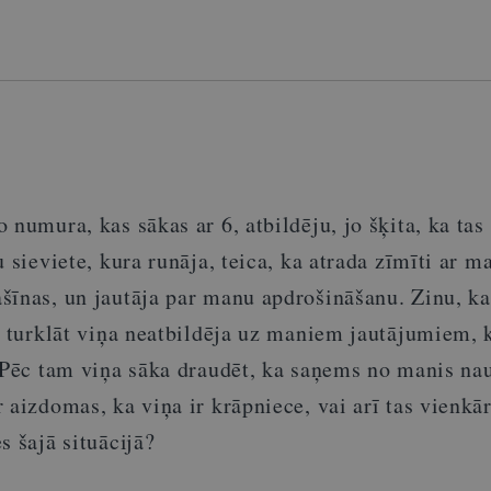
 numura, kas sākas ar 6, atbildēju, jo šķita, ka tas
u sieviete, kura runāja, teica, ka atrada zīmīti ar m
šīnas, un jautāja par manu apdrošināšanu. Zinu, k
, turklāt viņa neatbildēja uz maniem jautājumiem, 
. Pēc tam viņa sāka draudēt, ka saņems no manis na
 aizdomas, ka viņa ir krāpniece, vai arī tas vienkār
s šajā situācijā?