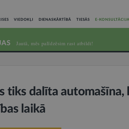
ISES
VIEDOKĻI
DIENASKĀRTĪBĀ
TIESĀS
E-KONSULTĀCIJ
JAS
Jautā, mēs palīdzēsim rast atbildi!
s tiks dalīta automašīna,
ības laikā