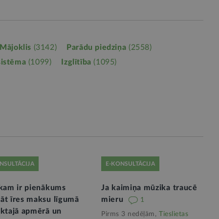
Mājoklis
(3142)
Parādu piedziņa
(2558)
sistēma
(1099)
Izglītība
(1095)
NSULTĀCIJA
E-KONSULTĀCIJA
ekam ir pienākums
Ja kaimiņa mūzika traucē
āt īres maksu līgumā
mieru
1
iktajā apmērā un
Pirms 3 nedēļām,
Tieslietas