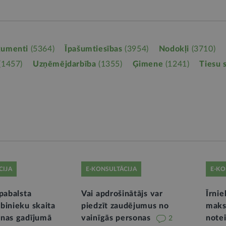
kumenti
(5364)
Īpašumtiesības
(3954)
Nodokļi
(3710)
(1457)
Uzņēmējdarbība
(1355)
Ģimene
(1241)
Tiesu 
CIJA
E-KONSULTĀCIJA
E-KO
pabalsta
Vai apdrošinātājs var
Īrni
binieku skaita
piedzīt zaudējumus no
maks
nas gadījumā
vainīgās personas
note
2