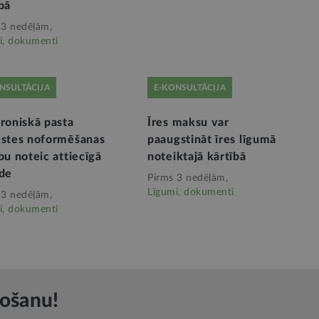
bā
 3 nedēļām,
i, dokumenti
NSULTĀCIJA
E-KONSULTĀCIJA
roniskā pasta
Īres maksu var
kstes noformēšanas
paaugstināt īres līgumā
bu noteic attiecīgā
noteiktajā kārtībā
āde
Pirms 3 nedēļām,
Līgumi, dokumenti
 3 nedēļām,
i, dokumenti
rošanu!