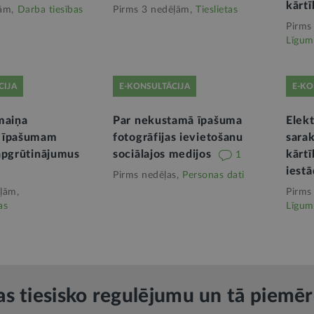
kārtī
ām,
Darba tiesības
Pirms 3 nedēļām,
Tieslietas
Pirms
Līgum
CIJA
E-KONSULTĀCIJA
E-KO
maiņa
Par nekustamā īpašuma
Elekt
 īpašumam
fotogrāfijas ievietošanu
sara
apgrūtinājumus
sociālajos medijos
kārtī
1
iest
Pirms nedēļas,
Personas dati
ļām,
Pirms
as
Līgum
as tiesisko regulējumu un tā piemē