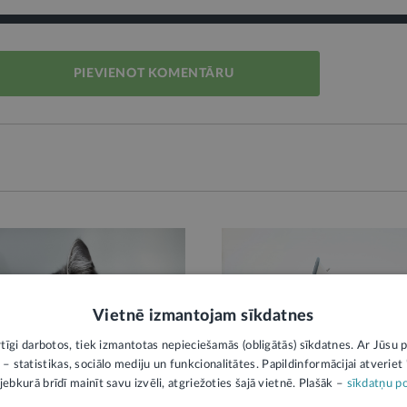
PIEVIENOT KOMENTĀRU
Vietnē izmantojam sīkdatnes
rtīgi darbotos, tiek izmantotas nepieciešamās (obligātās) sīkdatnes. Ar Jūsu p
 – statistikas, sociālo mediju un funkcionalitātes. Papildinformācijai atveriet "
EKTS
STĀJAS SPĒKĀ
jebkurā brīdī mainīt savu izvēli, atgriežoties šajā vietnē. Plašāk –
sīkdatņu po