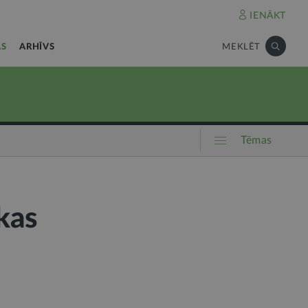
IENĀKT
AS
ARHĪVS
MEKLĒT
Tēmas
 kas