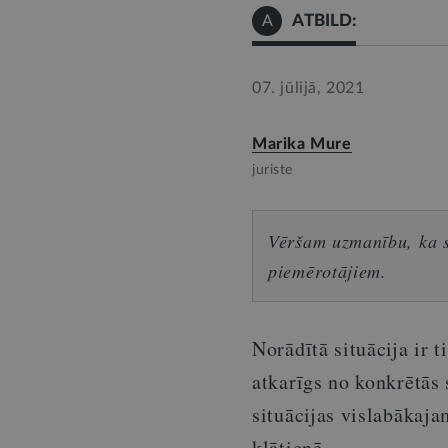
ATBILD:
A
07. jūlijā, 2021
Marika Mure
juriste
Vēršam uzmanību, ka sn
piemērotājiem.
Norādītā situācija ir 
atkarīgs no konkrētās
situācijas vislabākaja
klātienē.