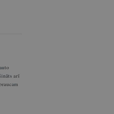
auto
ināts arī
 braucam