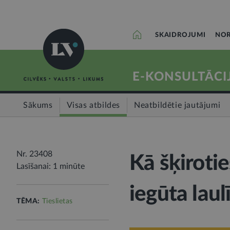
SKAIDROJUMI
NOR
E-KONSULTĀCI
Sākums
Visas atbildes
Neatbildētie jautājumi
Nr. 23408
Kā šķirotie
Lasīšanai: 1 minūte
iegūta laul
TĒMA:
Tieslietas