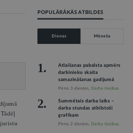
POPULĀRĀKĀS ATBILDES
Dienas
Mēneša
1.
Atlaišanas pabalsta apmērs
darbinieku skaita
samazināšanas gadījumā
Pirms 3 dienām,
Darba tiesības
2.
Summētais darba laiks –
adījumā
darba stundas atbilstoši
 Tādēļ
grafikam
juristu
Pirms 2 dienām,
Darba tiesības