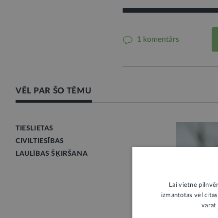
1 komentārs
VĒL PAR ŠO TĒMU
TIESLIETAS
CIVILTIESĪBAS
LAULĪBAS ŠĶIRŠANA
Lai vietne pilnvē
izmantotas vēl citas
LIKUMPROJ
varat 