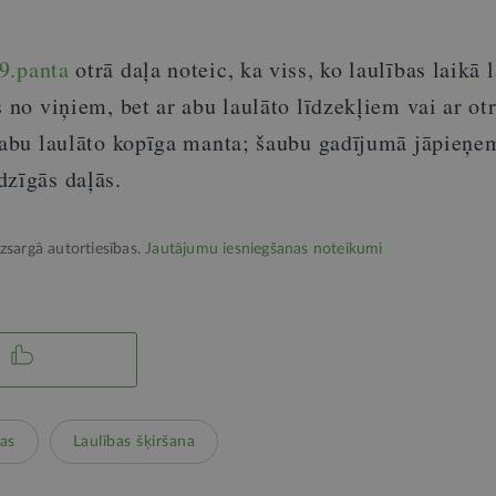
9.panta
otrā daļa noteic, ka viss, ko laulības laikā l
s no viņiem, bet ar abu laulāto līdzekļiem vai ar otr
 abu laulāto kopīga manta; šaubu gadījumā jāpieņem
dzīgās daļās.
izsargā autortiesības.
Jautājumu iesniegšanas noteikumi
bas
Laulības šķiršana