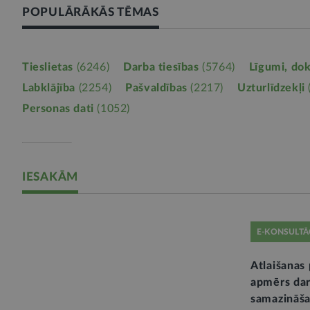
POPULĀRĀKĀS TĒMAS
Tieslietas
(6246)
Darba tiesības
(5764)
Līgumi, do
Labklājība
(2254)
Pašvaldības
(2217)
Uzturlīdzekļi
Personas dati
(1052)
IESAKĀM
E-KONSULTĀ
Atlaišanas 
apmērs dar
samazināša