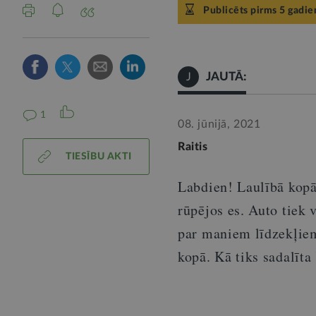
Publicēts pirms 5 gadie
JAUTĀ:
J
1
08. jūnijā, 2021
Raitis
TIESĪBU AKTI
Labdien! Laulībā kopā
rūpējos es. Auto tiek 
par maniem līdzekļiem
kopā. Kā tiks sadalīta