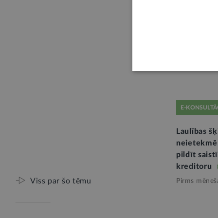
Ar grozīju
noteikt, ka
Pirms 2 mēn
E-KONSULTĀ
Laulības šķ
neietekmē
pildīt saist
kreditoru
Viss par šo tēmu
Pirms mēneš