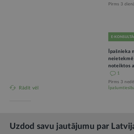
Pirms 3 dien
E-KONSULTĀ
Īpašnieka 
neietekmē
noteiktos 
1
Pirms 3 nedē
Rādīt vēl
Īpašumtiesīb
Uzdod savu jautājumu par Latvij