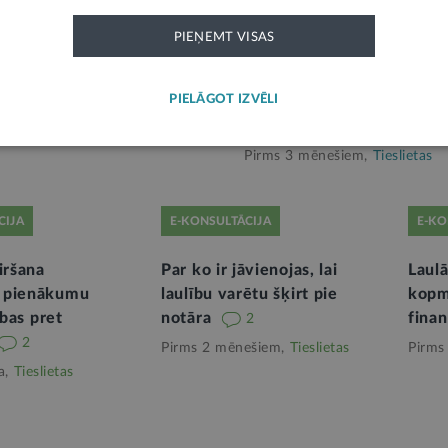
miem Civillikumā plānots
Stājas spēkā regulējums s
PIEŅEMT VISAS
 dzīvnieki nav lietas
interesēs iesaistīto perso
3
aizsardzībai pret nepama
ešiem,
Tieslietas
PIELĀGOT IZVĒLI
tiesvedībām; palielināti so
pārkāpumiem civilproces
Pirms 3 mēnešiem,
Tieslietas
CIJA
E-KONSULTĀCIJA
E-KO
iršana
Par ko ir jāvienojas, lai
Laulā
 pienākumu
laulību varētu šķirt pie
kopm
ības pret
notāra
finan
2
2
Pirms 2 mēnešiem,
Tieslietas
Pirms
a,
Tieslietas