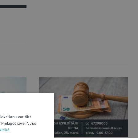
iekrišanu var tikt
Pielāgot izvēli". Jūs
ZIŅA
litikā
.