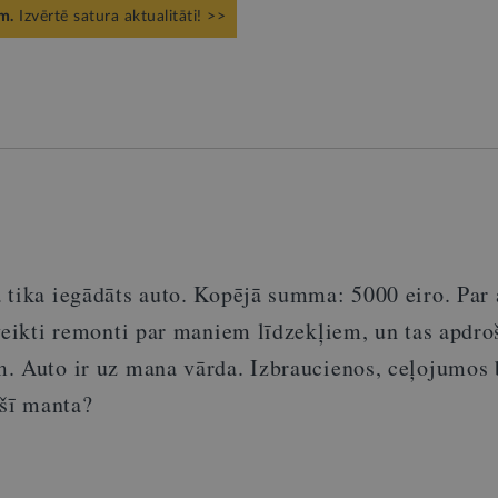
m.
Izvērtē satura aktualitāti! >>
 tika iegādāts auto. Kopējā summa: 5000 eiro. Par 
veikti remonti par maniem līdzekļiem, un tas apdroš
. Auto ir uz mana vārda. Izbraucienos, ceļojumos
 šī manta?