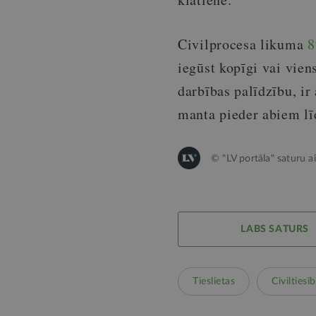
Civilprocesa likuma
8
iegūst kopīgi vai vien
darbības palīdzību, ir
manta pieder abiem lī
© "LV portāla" saturu a
LABS SATURS
Tieslietas
Civiltiesī