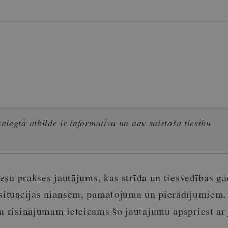
iegtā atbilde ir informatīva un nav saistoša tiesību
tiesu prakses jautājums, kas strīda un tiesvedības g
 situācijas niansēm, pamatojuma un pierādījumiem.
m risinājumam ieteicams šo jautājumu apspriest ar 