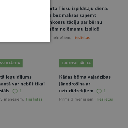
abiedrības
25. martā Tiesu izpildītāju diena:
nu
iespēja bez maksas saņemt
totām
telefonkonsultāciju par bērnu
di par
interesēm nolēmumu izpildē
ā
Pirms 4 mēnešiem,
Tieslietas
NSULTĀCIJA
E-KONSULTĀCIJA
tā ieguldījums
Kādas bērna vajadzības
antā var nebūt tikai
jānodrošina ar
siāls
uzturlīdzekļiem
1
1
 3 mēnešiem,
Tieslietas
Pirms 3 mēnešiem,
Tieslietas