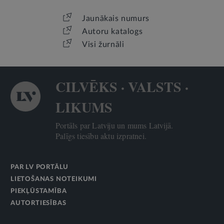
Jaunākais numurs
Autoru katalogs
Visi žurnāli
CILVĒKS · VALSTS ·
LIKUMS
Portāls par Latviju un mums Latvijā.
Palīgs tiesību aktu izpratnei.
PAR LV PORTĀLU
LIETOŠANAS NOTEIKUMI
PIEKĻŪSTAMĪBA
AUTORTIESĪBAS