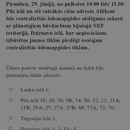
Pirmdien, 29. jūnijā, no pulksten 10.00 līdz 15.00
Pils ielā un vēl vairākās citās adresēs Alūksnē
būs centralizētās ūdensapgādes atslēgums sakarā
ar plānotajiem būvdarbiem bijušajā VEF
teritorijā, Dzirnavu ielā, kur nepieciešams
izbūvētos jaunos tīklus pieslēgt esošajam
centralizētās ūdensapgādes tīklam.
Ūdens padeve minētajā datumā un laikā būs
pārtraukta šādās adresēs:
Lauku ielā 1;
Pils ielā 16; 18; 30; 9B; 34; 50; 52; 21; 21A;
21B; 25A; 27; 27A; 27B; 68; 72A; 72; 70;
Tirgotāju ielā 1;
Dzirnavu ielā 1; 3; 5A; 5;