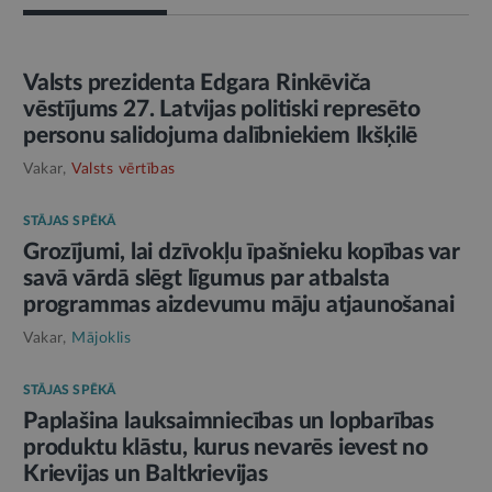
AMATPERSONAS RUNA
Valsts prezidenta Edgara Rinkēviča
vēstījums 27. Latvijas politiski represēto
personu salidojuma dalībniekiem Ikšķilē
Vakar,
Valsts vērtības
STĀJAS SPĒKĀ
Grozījumi, lai dzīvokļu īpašnieku kopības var
savā vārdā slēgt līgumus par atbalsta
programmas aizdevumu māju atjaunošanai
Vakar,
Mājoklis
STĀJAS SPĒKĀ
Paplašina lauksaimniecības un lopbarības
produktu klāstu, kurus nevarēs ievest no
Krievijas un Baltkrievijas