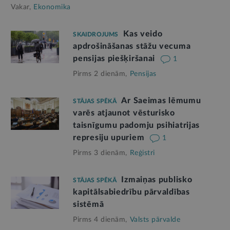
Vakar,
Ekonomika
Kas veido
SKAIDROJUMS
apdrošināšanas stāžu vecuma
pensijas piešķiršanai
1
Pirms 2 dienām,
Pensijas
Ar Saeimas lēmumu
STĀJAS SPĒKĀ
varēs atjaunot vēsturisko
taisnīgumu padomju psihiatrijas
represiju upuriem
1
Pirms 3 dienām,
Reģistri
Izmaiņas publisko
STĀJAS SPĒKĀ
kapitālsabiedrību pārvaldības
sistēmā
Pirms 4 dienām,
Valsts pārvalde