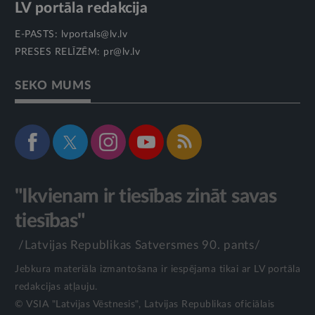
LV portāla redakcija
E-PASTS:
lvportals@lv.lv
PRESES RELĪZĒM:
pr@lv.lv
SEKO MUMS
"Ikvienam ir tiesības zināt savas
tiesības"
/Latvijas Republikas Satversmes 90. pants/
Jebkura materiāla izmantošana ir iespējama tikai ar LV portāla
redakcijas atļauju.
© VSIA "Latvijas Vēstnesis", Latvijas Republikas oficiālais