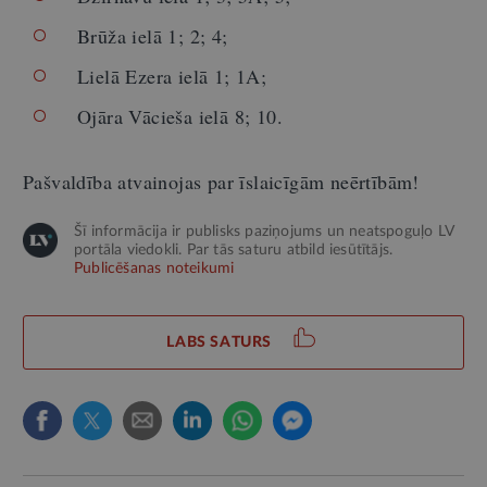
Brūža ielā 1; 2; 4;
Lielā Ezera ielā 1; 1A;
Ojāra Vācieša ielā 8; 10.
Pašvaldība atvainojas par īslaicīgām neērtībām!
Šī informācija ir publisks paziņojums un neatspoguļo LV
portāla viedokli. Par tās saturu atbild iesūtītājs.
Publicēšanas noteikumi
LABS SATURS