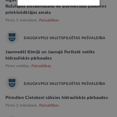
Rīgas Apkaimju alianses atklātā vēstule par E.
Rožulapas atstādināšanu no Būvniecības padomes
priekšsēdētājas amata
Pirms 5 mēnešiem,
Pašvaldības
DAUGAVPILS VALSTSPILSĒTAS PAŠVALDĪBA
Jaunnedēļ Ķīmijā un Jaunajā Forštatē notiks
hidrauliskās pārbaudes
Pirms nedēļas,
Pašvaldības
DAUGAVPILS VALSTSPILSĒTAS PAŠVALDĪBA
Pirmdien Cietoksnī sāksies hidrauliskās pārbaudes
Pirms 2 mēnešiem,
Pašvaldības