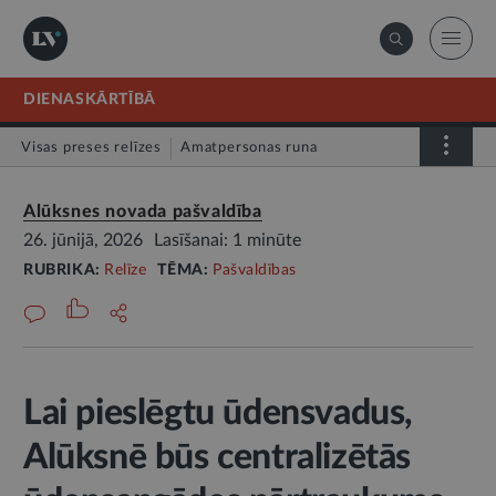
DIENASKĀRTĪBĀ
Visas preses relīzes
Amatpersonas runa
Atklātā vēstule
Relīze
Alūksnes novada pašvaldība
26. jūnijā, 2026
Lasīšanai: 1 minūte
RUBRIKA:
Relīze
TĒMA:
Pašvaldības
Lai pieslēgtu ūdensvadus,
Alūksnē būs centralizētās