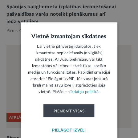
Spānijas kailgliemeža izplatības ierobežošanai
pašvaldības varēs noteikt pienākumus arī
iedzīvotājiem
Pirms 4 mēnešiem,
Pašvaldības
Vietnē izmantojam sīkdatnes
Lai vietne pilnvērtīgi darbotos, tiek
izmantotas nepieciešamās (obligātās)
sīkdatnes. Ar Jūsu piekrišanu var tikt
izmantotas vēl citas – statistikas, sociālo
mediju un funkcionalitātes. Papildinformācijai
atveriet "Pielāgot izvēli". Jūs varat jebkurā
brīdī mainīt savu izvēli, atgriežoties šajā
vietnē. Plašāk –
sīkdatņu politikā
.
PIEŅEMT VISAS
ATKLĀTĀ VĒSTULE
PIELĀGOT IZVĒLI