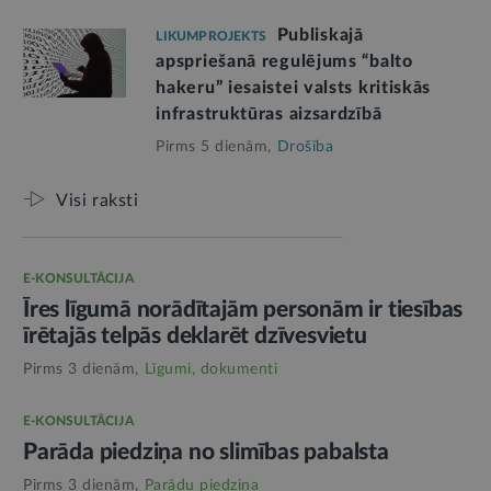
Publiskajā
LIKUMPROJEKTS
apspriešanā regulējums “balto
hakeru” iesaistei valsts kritiskās
infrastruktūras aizsardzībā
Pirms 5 dienām,
Drošība
Visi raksti
E-KONSULTĀCIJA
Īres līgumā norādītajām personām ir tiesības
īrētajās telpās deklarēt dzīvesvietu
Pirms 3 dienām,
Līgumi, dokumenti
E-KONSULTĀCIJA
Parāda piedziņa no slimības pabalsta
Pirms 3 dienām,
Parādu piedziņa