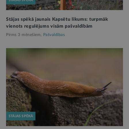
STĀJAS SPĒKĀ
Stājas spēkā jaunais Kapsētu likums: turpmāk
vienots regulējums visām pašvaldībām
Pirms 3 mēnešiem,
Pašvaldības
STĀJAS SPĒKĀ