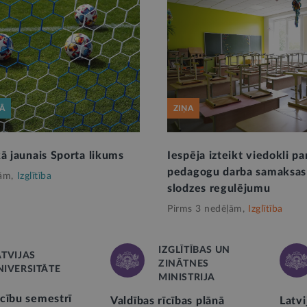
KĀ
ZIŅA
kā jaunais Sporta likums
Iespēja izteikt viedokli pa
pedagogu darba samaksas
ām,
Izglītība
slodzes regulējumu
Pirms 3 nedēļām,
Izglītība
IZGLĪTĪBAS UN
ATVIJAS
ZINĀTNES
NIVERSITĀTE
MINISTRIJA
cību semestrī
Valdības rīcības plānā
Latv