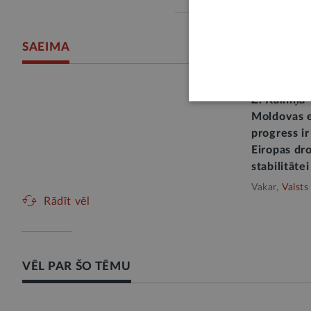
SAEIMA
Z. Kalniņa
Moldovas e
progress ir
Eiropas dro
stabilitātei
Vakar,
Valsts
Rādīt vēl
VĒL PAR ŠO TĒMU