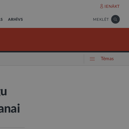
IENĀKT
AS
ARHĪVS
MEKLĒT
Tēmas
gu
anai