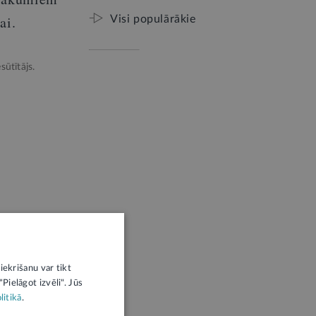
ai.
Visi populārākie
sūtītājs.
iekrišanu var tikt
Pielāgot izvēli". Jūs
litikā
.