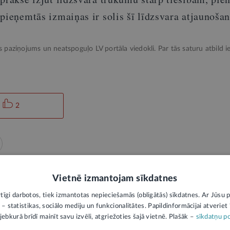
pieņemtās izmaiņas ir solis šī līdzsvara atjaunošan
ks paziņojums un neatspoguļo LV portāla viedokli. Par tās saturu atbild ie
2
Vietnē izmantojam sīkdatnes
rtīgi darbotos, tiek izmantotas nepieciešamās (obligātās) sīkdatnes. Ar Jūsu p
 – statistikas, sociālo mediju un funkcionalitātes. Papildinformācijai atveriet "
PIEVIENOT KOMENTĀRU
jebkurā brīdī mainīt savu izvēli, atgriežoties šajā vietnē. Plašāk –
sīkdatņu po