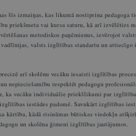
mas šīs izmaiņas, kas likumā nostiprina pedagoga ti
ību priekšmeta vai kursa saturu, kā arī izvēlēties 
 vērtēšanas metodiskos paņēmienus, ievērojot valst
vadlīnijas, valsts izglītības standartu un attiecīgo 
recizē arī skolēnu vecāku iesaisti izglītības proces
u un nepieciešamību respektēt pedagogu profesionāl
, ka vecāku individuālie priekšlikumi par izglītīb
izglītības iestādes padomē. Savukārt izglītības ies
a kārtība, kādā risināmas būtiskas viedokļu atšķir
dagogu un skolēna ģimeni izglītības jautājumos.