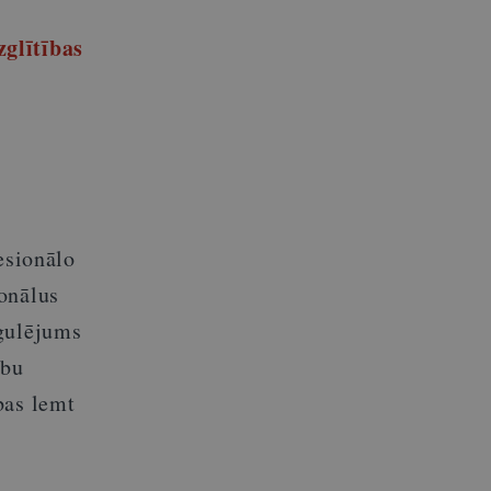
zglītības
fesionālo
onālus
egulējums
ību
bas lemt