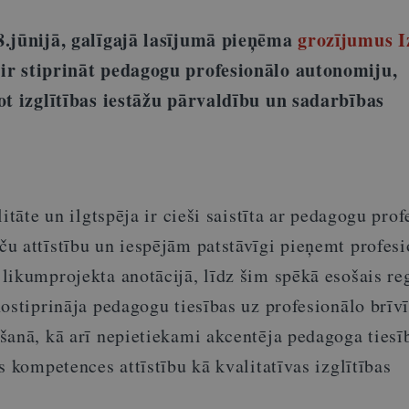
8.jūnijā, galīgajā lasījumā pieņēma
grozījumus I
 ir stiprināt pedagogu profesionālo autonomiju,
ot izglītības iestāžu pārvaldību un sadarbības
itāte un ilgtspēja ir cieši saistīta ar pedagogu pro
u attīstību un iespējām patstāvīgi pieņemt profesi
likumprojekta anotācijā, līdz šim spēkā esošais r
ostiprināja pedagogu tiesības uz profesionālo brīv
šanā, kā arī nepietiekami akcentēja pedagoga tiesī
s kompetences attīstību kā kvalitatīvas izglītības