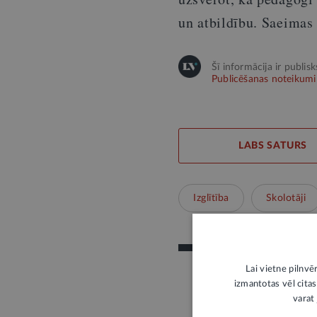
un atbildību. Saeimas 
Šī informācija ir publis
Publicēšanas noteikumi
LABS SATURS
Izglītība
Skolotāji
Lai vietne pilnvē
izmantotas vēl citas
varat 