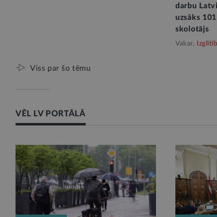
darbu Latvi
uzsāks 101
skolotājs
Vakar,
Izglītī
Viss par šo tēmu
VĒL LV PORTĀLĀ