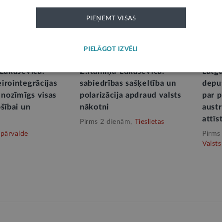
PIEŅEMT VISAS
PIELĀGOT IZVĒLI
-Lukaševica:
Z.Kalniņa-Lukaševica:
Latg
irointegrācijas
sabiedrības sašķeltība un
depu
 nozīmīgs visas
polarizācija apdraud valsts
par 
šībai un
nākotni
aust
attīs
Pirms 2 dienām,
Tieslietas
 pārvalde
Pirms
Valsts