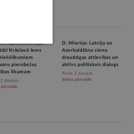
ales apakškomisijas
D. Mieriņa: Latviju un
tāti Krāslavā lems
Azerbaidžānu vieno
priekšlikumiem
draudzīgas attiecības un
rumu pierobežas
aktīvs politiskais dialogs
tības likumam
Pirms 3 dienām,
Valsts pārvalde
 2 dienām,
 pārvalde