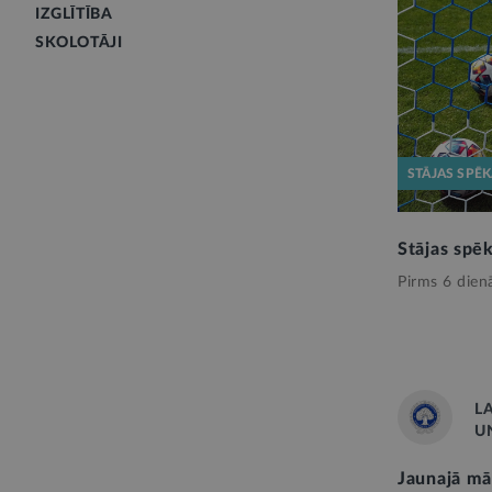
IZGLĪTĪBA
SKOLOTĀJI
STĀJAS SPĒ
Stājas spē
Pirms 6 dien
L
U
Jaunajā mā