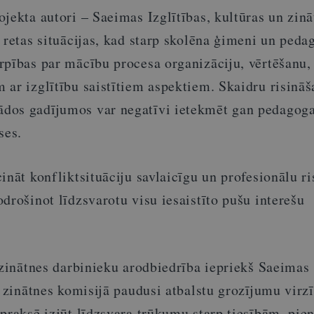
jekta autori – Saeimas Izglītības, kultūras un zinā
 retas situācijas, kad starp skolēna ģimeni un peda
rpības par mācību procesa organizāciju, vērtēšanu, 
 ar izglītību saistītiem aspektiem. Skaidru risināš
dos gadījumos var negatīvi ietekmēt gan pedagoga
ses.
ināt konfliktsituāciju savlaicīgu un profesionālu ri
drošinot līdzsvarotu visu iesaistīto pušu interešu
 zinātnes darbinieku arodbiedrība iepriekš Saeimas
n zinātnes komisijā paudusi atbalstu grozījumu virzī
 praksē izjūt līdzsvara trūkumu starp tiesībām, p