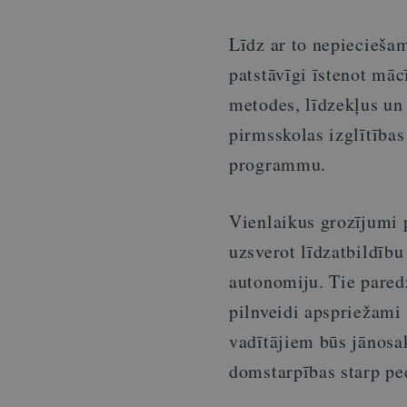
Līdz ar to nepiecieša
patstāvīgi īstenot māc
metodes, līdzekļus un
pirmsskolas izglītības 
programmu.
Vienlaikus grozījumi p
uzsverot līdzatbildīb
autonomiju. Tie paredz
pilnveidi apspriežami 
vadītājiem būs jānosak
domstarpības starp pe