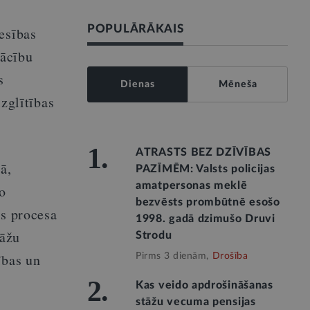
POPULĀRĀKAIS
esības
mācību
s
Dienas
Mēneša
izglītības
1.
ATRASTS BEZ DZĪVĪBAS
ā,
PAZĪMĒM: Valsts policijas
amatpersonas meklē
o
bezvēsts prombūtnē esošo
as procesa
1998. gadā dzimušo Druvi
tāžu
Strodu
ības un
Pirms 3 dienām,
Drošība
2.
Kas veido apdrošināšanas
stāžu vecuma pensijas