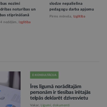
tības nozīmi
slodze nepalielina
drības noturības un
pedagogu darba apjomu
bas stiprināšanā
Pirms mēneša,
Izglītība
 4 nedēļām,
Izglītība
E-KONSULTĀCIJA
Īres līgumā norādītajām
personām ir tiesības īrētajās
telpās deklarēt dzīvesvietu
Vakar,
Līgumi, dokumenti