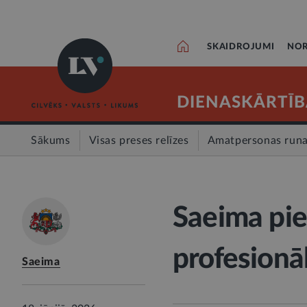
SKAIDROJUMI
NOR
DIENASKĀRTĪB
Sākums
Visas preses relīzes
Amatpersonas run
Saeima pi
profesionā
Saeima