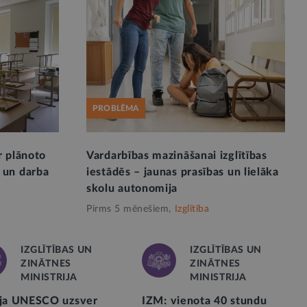
PROBLĒMA
r plānoto
Vardarbības mazināšanai izglītības
 un darba
iestādēs – jaunas prasības un lielāka
skolu autonomija
Pirms 5 mēnešiem,
Izglītība
IZGLĪTĪBAS UN
IZGLĪTĪBAS UN
ZINĀTNES
ZINĀTNES
MINISTRIJA
MINISTRIJA
ija UNESCO uzsver
IZM: vienota 40 stundu