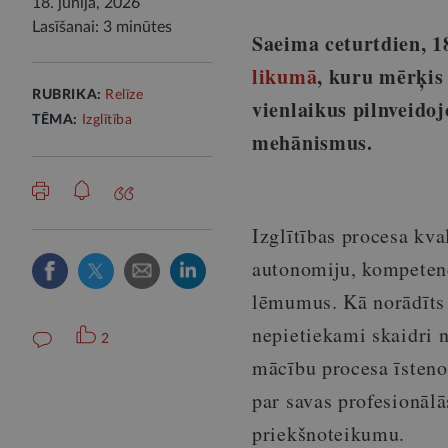
18. jūnijā, 2026
Lasīšanai: 3 minūtes
Saeima ceturtdien, 1
likumā
, kuru mērķis
RUBRIKA:
Relīze
vienlaikus pilnveidoj
TĒMA:
Izglītība
mehānismus.
Izglītības procesa kval
autonomiju, kompetenč
lēmumus. Kā norādīts 
nepietiekami skaidri n
2
mācību procesa īsteno
par savas profesionālā
priekšnoteikumu.