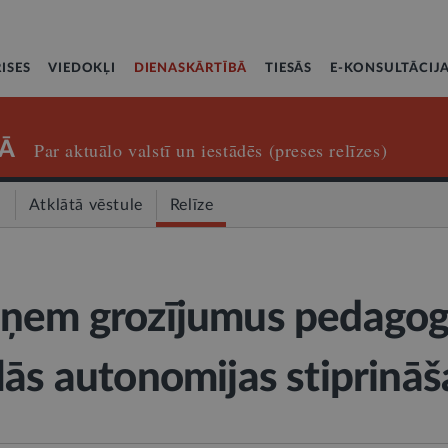
ISES
VIEDOKĻI
DIENASKĀRTĪBĀ
TIESĀS
E-KONSULTĀCIJ
Ā
Par aktuālo valstī un iestādēs (preses relīzes)
a
Atklātā vēstule
Relīze
eņem grozījumus pedago
lās autonomijas stiprināš