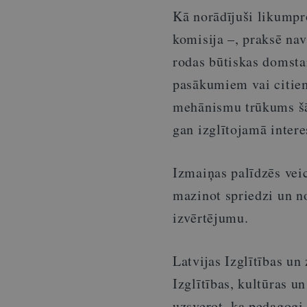
Kā norādījuši likumpro
komisija –, praksē nav
rodas būtiskas domsta
pasākumiem vai citiem
mehānismu trūkums šā
gan izglītojamā intere
Izmaiņas palīdzēs veic
mazinot spriedzi un no
izvērtējumu.
Latvijas Izglītības un
Izglītības, kultūras u
uzsverot, ka pedagogi