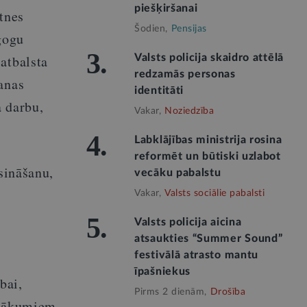
piešķiršanai
tnes
Šodien,
Pensijas
gogu
3.
atbalsta
Valsts policija skaidro attēlā
redzamās personas
anas
identitāti
 darbu,
Vakar,
Noziedzība
4.
Labklājības ministrija rosina
reformēt un būtiski uzlabot
sināšanu,
vecāku pabalstu
Vakar,
Valsts sociālie pabalsti
5.
Valsts policija aicina
atsaukties “Summer Sound”
festivālā atrasto mantu
īpašniekus
bai,
Pirms 2 dienām,
Drošība
ienākumiem