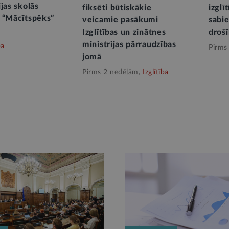
jas skolās
fiksēti būtiskākie
izglī
 “Mācītspēks”
veicamie pasākumi
sabie
Izglītības un zinātnes
drošī
ministrijas pārraudzības
ba
Pirms
jomā
Pirms 2 nedēļām,
Izglītība