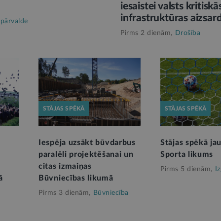
iesaistei valsts kritiskā
infrastruktūras aizsar
 pārvalde
Pirms 2 dienām,
Drošība
STĀJAS SPĒKĀ
STĀJAS SPĒKĀ
Iespēja uzsākt būvdarbus
Stājas spēkā ja
paralēli projektēšanai un
Sporta likums
citas izmaiņas
Pirms 5 dienām,
Iz
ā
Būvniecības likumā
Pirms 3 dienām,
Būvniecība