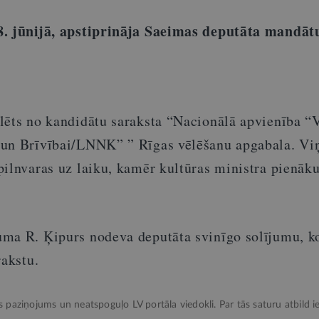
8. jūnijā, apstiprināja Saeimas deputāta mandāt
lēts no kandidātu saraksta “Nacionālā apvienība “
un Brīvībai/LNNK” ” Rīgas vēlēšanu apgabala. Viņ
pilnvaras uz laiku, kamēr kultūras ministra pienā
ma R. Ķipurs nodeva deputāta svinīgo solījumu, k
rakstu.
ks paziņojums un neatspoguļo LV portāla viedokli. Par tās saturu atbild ie