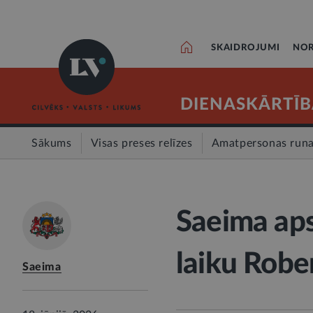
SKAIDROJUMI
NOR
DIENASKĀRTĪB
Sākums
Visas preses relīzes
Amatpersonas run
Saeima aps
laiku Rob
Saeima