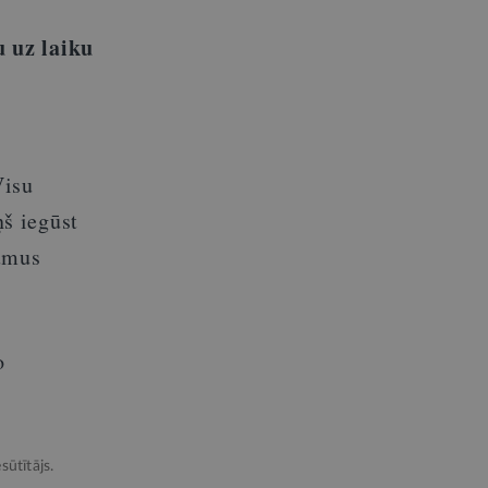
u uz laiku
Visu
š iegūst
kumus
o
sūtītājs.