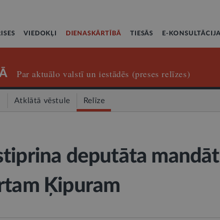
ISES
VIEDOKĻI
DIENASKĀRTĪBĀ
TIESĀS
E-KONSULTĀCIJ
Ā
Par aktuālo valstī un iestādēs (preses relīzes)
a
Atklātā vēstule
Relīze
tiprina deputāta mandāt
ertam Ķipuram