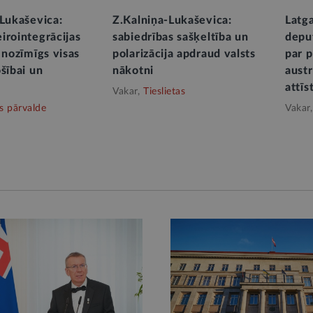
-Lukaševica:
Z.Kalniņa-Lukaševica:
Latg
irointegrācijas
sabiedrības sašķeltība un
depu
 nozīmīgs visas
polarizācija apdraud valsts
par 
šībai un
nākotni
aust
attīs
Vakar,
Tieslietas
ts pārvalde
Vakar,