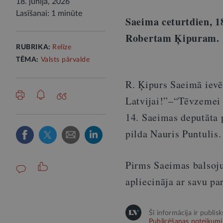
18. jūnijā, 2026
Lasīšanai: 1 minūte
Saeima ceturtdien, 1
Robertam Ķipuram.
RUBRIKA:
Relīze
TĒMA:
Valsts pārvalde
R. Ķipurs Saeimā ievē
Latvijai!”–“Tēvzemei 
14. Saeimas deputāta 
pilda Nauris Puntulis.
Pirms Saeimas balsoju
apliecināja ar savu pa
Šī informācija ir publis
Publicēšanas noteikumi