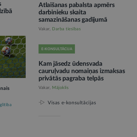
s
Atlaišanas pabalsta apmērs
dzībā
darbinieku skaita
samazināšanas gadījumā
Vakar,
Darba tiesības
E-KONSULTĀCIJA
Kam jāsedz ūdensvada
cauruļvadu nomaiņas izmaksas
privātās pagraba telpās
Vakar,
Mājoklis
unais
Visas e-konsultācijas
glītība