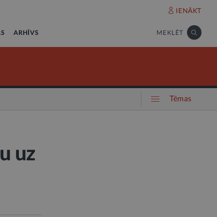
IENĀKT
AS
ARHĪVS
MEKLĒT
Tēmas
u uz