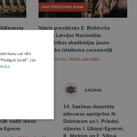
AMATPERSONAS RUNA
ildienesta
Valsts prezidenta E. Rinkēviča
š Latvijas
uzruna Latvijas Nacionālās
aizsardzības akadēmijas jauno
virsnieku izlaiduma ceremonijā
iekrišanu var tikt
Pirms mēneša,
Valsts pārvalde
Pielāgot izvēli". Jūs
litikā
.
SAEIMA
SAEIMA
mas Cilvēktiesību un
14. Saeimas deputāta
drisko lietu komisiju
pilnvaras apstiprina N.
māk vadīs Inese
Dzintaram un I. Priedei,
ņa-Egnere
atjauno I. Lībiņai-Egnerei,
K. Melnim un E. Siliņai