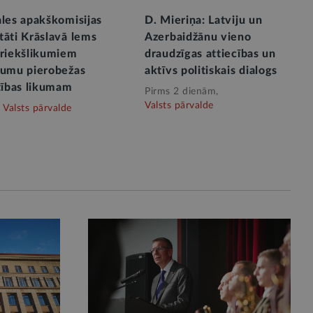
ales apakškomisijas
D. Mieriņa: Latviju un
tāti Krāslavā lems
Azerbaidžānu vieno
priekšlikumiem
draudzīgas attiecības un
rumu pierobežas
aktīvs politiskais dialogs
tības likumam
Pirms 2 dienām,
Valsts pārvalde
Valsts pārvalde