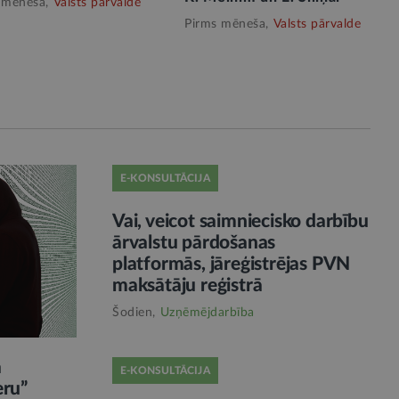
 mēneša,
Valsts pārvalde
Pirms mēneša,
Valsts pārvalde
E-KONSULTĀCIJA
Vai, veicot saimniecisko darbību
ārvalstu pārdošanas
platformās, jāreģistrējas PVN
maksātāju reģistrā
Šodien,
Uzņēmējdarbība
ā
E-KONSULTĀCIJA
eru”