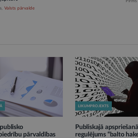
Pirms
a,
Valsts pārvalde
KĀ
LIKUMPROJEKTS
publisko
Publiskajā apspriešan
biedrību pārvaldības
regulējums “balto hak