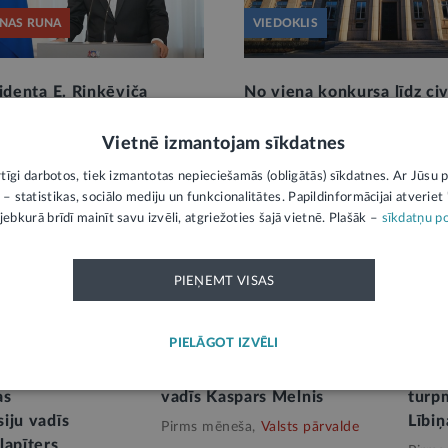
NAS RUNA
VIEDOKLIS
identa E. Rinkēviča
No viena konkursa līdz civ
iālajās vakariņās par godu
reformai: kas patiesībā kai
 Savienības
civildienestam?
3
Vietnē izmantojam sīkdatnes
ernatores S. Mostinas
Pirms mēneša,
Valsts pārvalde
rtīgi darbotos, tiek izmantotas nepieciešamās (obligātās) sīkdatnes. Ar Jūsu p
vizītei Latvijā
 – statistikas, sociālo mediju un funkcionalitātes. Papildinformācijai atveriet "
s,
Valsts pārvalde
jebkurā brīdī mainīt savu izvēli, atgriežoties šajā vietnē. Plašāk –
sīkdatņu po
PIEŅEMT VISAS
AEIMA
SAEIMA
PIELĀGOT IZVĒLI
īvi teritoriālās
Publisko izdevumu un
Saei
ezultātu
revīzijas komisiju turpmāk
sabie
as
vadīs Kaspars Melnis
turp
iju vadīs
Lībi
Pirms mēneša,
Valsts pārvalde
ļapīters