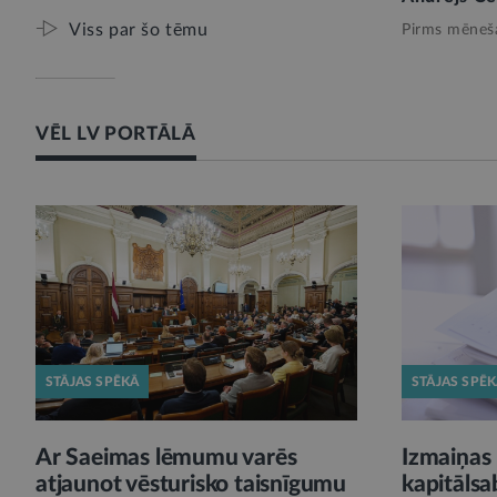
Viss par šo tēmu
Pirms mēneš
VĒL LV PORTĀLĀ
STĀJAS SPĒKĀ
STĀJAS SPĒ
Ar Saeimas lēmumu varēs
Izmaiņas 
atjaunot vēsturisko taisnīgumu
kapitālsa