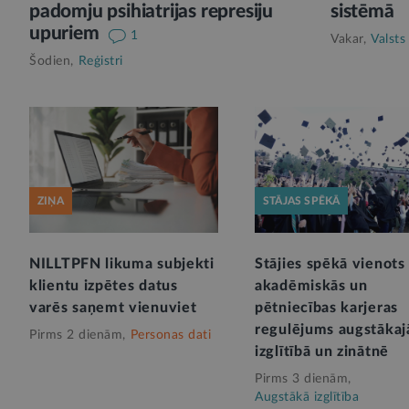
padomju psihiatrijas represiju
sistēmā
upuriem
1
Vakar,
Valsts
Šodien,
Reģistri
ZIŅA
STĀJAS SPĒKĀ
NILLTPFN likuma subjekti
Stājies spēkā vienots
klientu izpētes datus
akadēmiskās un
varēs saņemt vienuviet
pētniecības karjeras
regulējums augstākaj
Pirms 2 dienām,
Personas dati
izglītībā un zinātnē
Pirms 3 dienām,
Augstākā izglītība