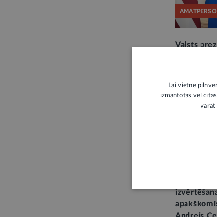
AMATPERSO
Valsts prez
uzruna ofic
Austrālijas
ģenerālgub
Lai vietne pilnvē
oficiālajai 
izmantotas vēl citas
Pirms nedēļa
varat 
S
Administrat
reformas r
izvērtēšan
apakškomis
Andrejs Ce