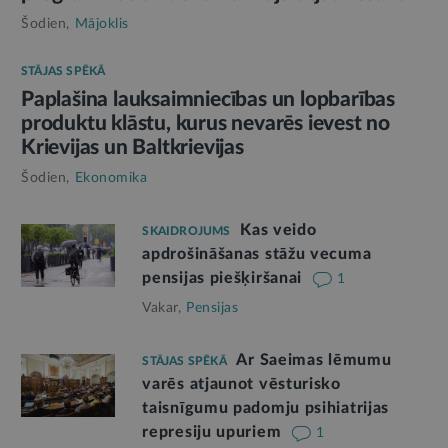
Šodien,
Mājoklis
STĀJAS SPĒKĀ
Paplašina lauksaimniecības un lopbarības
produktu klāstu, kurus nevarēs ievest no
Krievijas un Baltkrievijas
Šodien,
Ekonomika
Kas veido
SKAIDROJUMS
apdrošināšanas stāžu vecuma
pensijas piešķiršanai
1
Vakar,
Pensijas
Ar Saeimas lēmumu
STĀJAS SPĒKĀ
varēs atjaunot vēsturisko
taisnīgumu padomju psihiatrijas
represiju upuriem
1