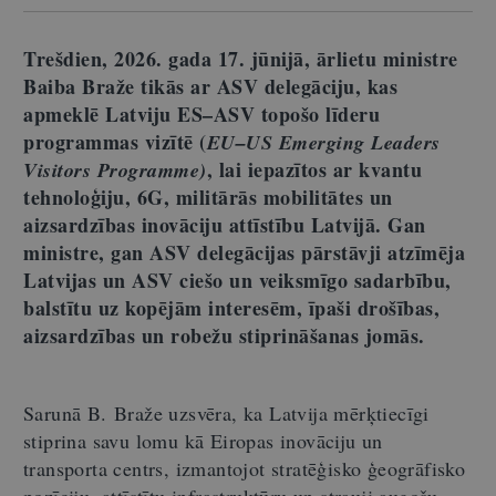
Trešdien, 2026. gada 17. jūnijā, ārlietu ministre
Baiba Braže tikās ar ASV delegāciju, kas
apmeklē Latviju ES–ASV topošo līderu
programmas vizītē (
EU–US Emerging Leaders
, lai iepazītos ar kvantu
Visitors Programme)
tehnoloģiju, 6G, militārās mobilitātes un
aizsardzības inovāciju attīstību Latvijā. Gan
ministre, gan ASV delegācijas pārstāvji atzīmēja
Latvijas un ASV ciešo un veiksmīgo sadarbību,
balstītu uz kopējām interesēm, īpaši drošības,
aizsardzības un robežu stiprināšanas jomās.
Sarunā B. Braže uzsvēra, ka Latvija mērķtiecīgi
stiprina savu lomu kā Eiropas inovāciju un
transporta centrs, izmantojot stratēģisko ģeogrāfisko
pozīciju, attīstītu infrastruktūru un strauji augošu