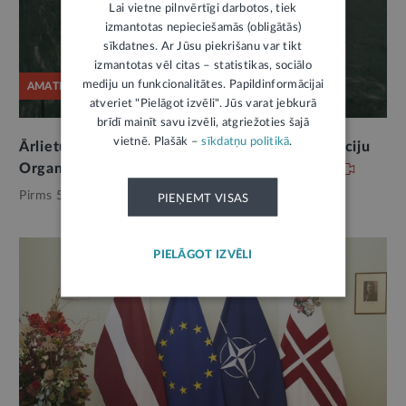
Lai vietne pilnvērtīgi darbotos, tiek
izmantotas nepieciešamās (obligātās)
sīkdatnes. Ar Jūsu piekrišanu var tikt
izmantotas vēl citas – statistikas, sociālo
mediju un funkcionalitātes. Papildinformācijai
AMATPERSONAS RUNA
atveriet "Pielāgot izvēli". Jūs varat jebkurā
brīdī mainīt savu izvēli, atgriežoties šajā
vietnē. Plašāk –
sīkdatņu politikā
.
Ārlietu ministres B. Bražes runa Apvienoto Nāciju
Organizācijas Ģenerālajā asamblejā Ņujorkā
Pirms 5 mēnešiem,
Ārlietas
PIEŅEMT VISAS
PIELĀGOT IZVĒLI