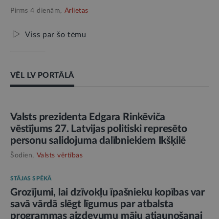
Pirms 4 dienām,
Ārlietas
Viss par šo tēmu
VĒL LV PORTĀLĀ
AMATPERSONAS RUNA
Valsts prezidenta Edgara Rinkēviča
vēstījums 27. Latvijas politiski represēto
personu salidojuma dalībniekiem Ikšķilē
Šodien,
Valsts vērtības
STĀJAS SPĒKĀ
Grozījumi, lai dzīvokļu īpašnieku kopības var
savā vārdā slēgt līgumus par atbalsta
programmas aizdevumu māju atjaunošanai