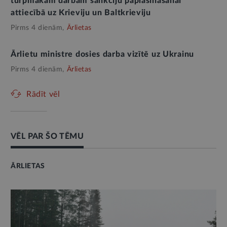
turpmākam darbam sankciju paplašināšanai
attiecībā uz Krieviju un Baltkrieviju
Pirms 4 dienām,
Ārlietas
Ārlietu ministre dosies darba vizītē uz Ukrainu
Pirms 4 dienām,
Ārlietas
Rādīt vēl
VĒL PAR ŠO TĒMU
ĀRLIETAS