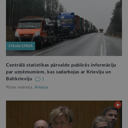
STĀJAS SPĒKĀ
Centrālā statistikas pārvalde publicēs informāciju
par uzņēmumiem, kas sadarbojas ar Krieviju un
Baltkrieviju
1
Pirms mēneša,
Ārlietas