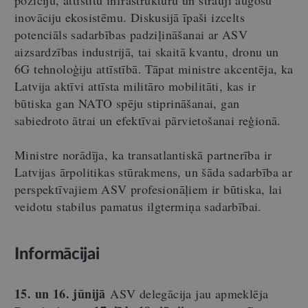
inovāciju ekosistēmu. Diskusijā īpaši izcelts
potenciāls sadarbības padziļināšanai ar ASV
aizsardzības industrijā, tai skaitā kvantu, dronu un
6G tehnoloģiju attīstībā. Tāpat ministre akcentēja, ka
Latvija aktīvi attīsta militāro mobilitāti, kas ir
būtiska gan NATO spēju stiprināšanai, gan
sabiedroto ātrai un efektīvai pārvietošanai reģionā.
Ministre norādīja, ka transatlantiskā partnerība ir
Latvijas ārpolitikas stūrakmens, un šāda sadarbība ar
perspektīvajiem ASV profesionāļiem ir būtiska, lai
veidotu stabilus pamatus ilgtermiņa sadarbībai.
Informācijai
15. un 16. jūnijā
ASV delegācija jau apmeklēja