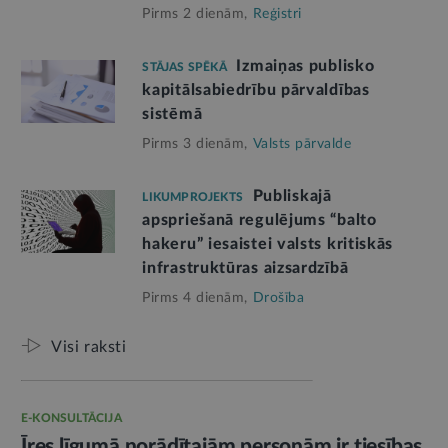
Pirms 2 dienām,
Reģistri
Izmaiņas publisko
STĀJAS SPĒKĀ
kapitālsabiedrību pārvaldības
sistēmā
Pirms 3 dienām,
Valsts pārvalde
Publiskajā
LIKUMPROJEKTS
apspriešanā regulējums “balto
hakeru” iesaistei valsts kritiskās
infrastruktūras aizsardzībā
Pirms 4 dienām,
Drošība
Visi raksti
E-KONSULTĀCIJA
Īres līgumā norādītajām personām ir tiesības