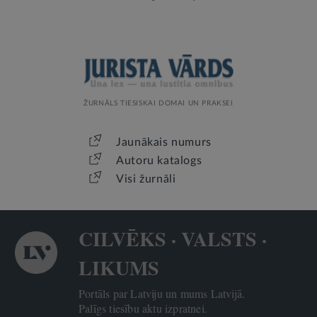
ŽURNĀLS TIESISKAI DOMAI UN PRAKSEI
Jaunākais numurs
Autoru katalogs
Visi žurnāli
CILVĒKS · VALSTS ·
LIKUMS
Portāls par Latviju un mums Latvijā.
Palīgs tiesību aktu izpratnei.