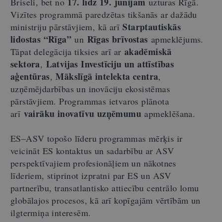
17. līdz 19. jūnijam
Briseli, bet no
uzturas Rīgā.
Vizītes programmā paredzētas tikšanās ar dažādu
Starptautiskās
ministriju pārstāvjiem, kā arī
lidostas “Rīga”
Rīgas brīvostas
un
apmeklējums.
akadēmiskā
Tāpat delegācija tiksies arī ar
sektora
Latvijas Investīciju un attīstības
,
aģentūras
Mākslīgā intelekta centra
,
,
uzņēmējdarbības un inovāciju ekosistēmas
pārstāvjiem. Programmas ietvaros plānota
vairāku inovatīvu uzņēmumu
arī
apmeklēšana.
ES–ASV topošo līderu programmas mērķis ir
veicināt ES kontaktus un sadarbību ar ASV
perspektīvajiem profesionāļiem un nākotnes
līderiem, stiprinot izpratni par ES un ASV
partnerību, transatlantisko attiecību centrālo lomu
globālajos procesos, kā arī kopīgajām vērtībām un
ilgtermiņa interesēm.