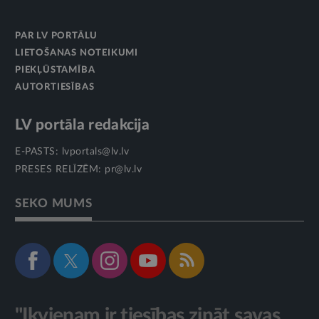
PAR LV PORTĀLU
LIETOŠANAS NOTEIKUMI
PIEKĻŪSTAMĪBA
AUTORTIESĪBAS
LV portāla redakcija
E-PASTS:
lvportals@lv.lv
PRESES RELĪZĒM:
pr@lv.lv
SEKO MUMS
"Ikvienam ir tiesības zināt savas