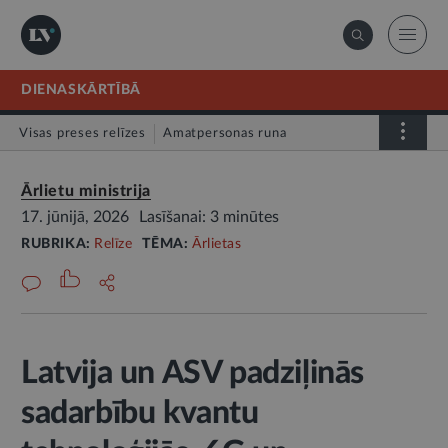
DIENASKĀRTĪBĀ
Visas preses relīzes
Amatpersonas runa
Atklātā vēstule
Relīze
Ārlietu ministrija
17. jūnijā, 2026
Lasīšanai: 3 minūtes
RUBRIKA:
Relīze
TĒMA:
Ārlietas
Latvija un ASV padziļinās
sadarbību kvantu