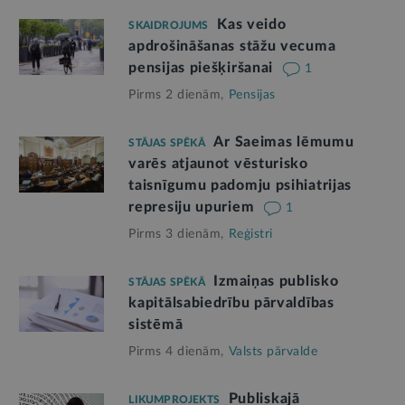
Kas veido
SKAIDROJUMS
apdrošināšanas stāžu vecuma
pensijas piešķiršanai
1
Pirms 2 dienām,
Pensijas
Ar Saeimas lēmumu
STĀJAS SPĒKĀ
varēs atjaunot vēsturisko
taisnīgumu padomju psihiatrijas
represiju upuriem
1
Pirms 3 dienām,
Reģistri
Izmaiņas publisko
STĀJAS SPĒKĀ
kapitālsabiedrību pārvaldības
sistēmā
Pirms 4 dienām,
Valsts pārvalde
Publiskajā
LIKUMPROJEKTS