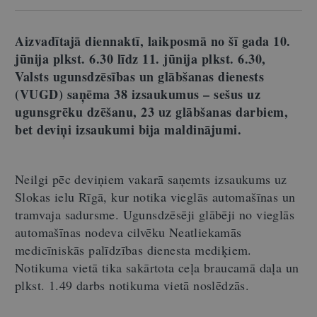
Aizvadītajā diennaktī, laikposmā no šī gada 10.
jūnija plkst. 6.30 līdz 11. jūnija plkst. 6.30,
Valsts ugunsdzēsības un glābšanas dienests
(VUGD) saņēma 38 izsaukumus – sešus uz
ugunsgrēku dzēšanu, 23 uz glābšanas darbiem,
bet deviņi izsaukumi bija maldinājumi.
Neilgi pēc deviņiem vakarā saņemts izsaukums uz
Slokas ielu Rīgā, kur notika vieglās automašīnas un
tramvaja sadursme. Ugunsdzēsēji glābēji no vieglās
automašīnas nodeva cilvēku Neatliekamās
medicīniskās palīdzības dienesta mediķiem.
Notikuma vietā tika sakārtota ceļa braucamā daļa un
plkst. 1.49 darbs notikuma vietā noslēdzās.