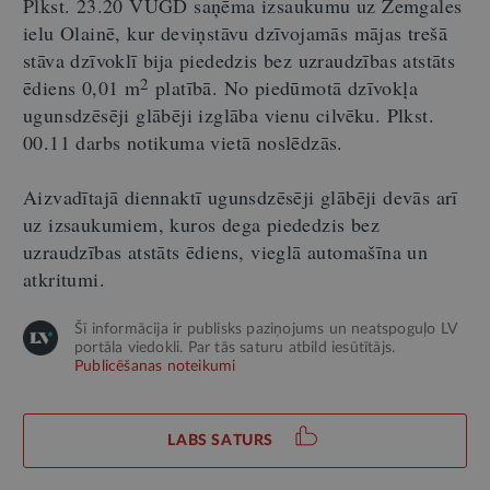
Plkst. 23.20 VUGD saņēma izsaukumu uz Zemgales
ielu Olainē, kur deviņstāvu dzīvojamās mājas trešā
stāva dzīvoklī bija piededzis bez uzraudzības atstāts
2
ēdiens 0,01 m
platībā. No piedūmotā dzīvokļa
ugunsdzēsēji glābēji izglāba vienu cilvēku. Plkst.
00.11 darbs notikuma vietā noslēdzās.
Aizvadītajā diennaktī ugunsdzēsēji glābēji devās arī
uz izsaukumiem, kuros dega piededzis bez
uzraudzības atstāts ēdiens, vieglā automašīna un
atkritumi.
Šī informācija ir publisks paziņojums un neatspoguļo LV
portāla viedokli. Par tās saturu atbild iesūtītājs.
Publicēšanas noteikumi
LABS SATURS