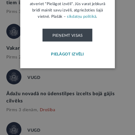
tiem izvairīties
atveriet "Pielāgot izvēli". Jūs varat jebkurā
brīdī mainīt savu izvēli, atgriežoties šajā
Pirms 3 nedēļām,
Drošība
vietnē. Plašāk –
sīkdatņu politikā
.
VUGD
PIEŅEMT VISAS
Vakar dzēsti 13 ugunsgrēki
PIELĀGOT IZVĒLI
Pirms 2 dienām,
Drošība
VUGD
Ādažu novadā no ūdenstilpes izcelts bojā gājis
cilvēks
Pirms 3 dienām,
Drošība
VUGD