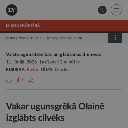
DIENASKĀRTĪBĀ
Visas preses relīzes
Amatpersonas runa
Atklātā vēstule
Relīze
Valsts ugunsdzēsības un glābšanas dienests
11. jūnijā, 2026
Lasīšanai: 2 minūtes
RUBRIKA:
Relīze
TĒMA:
Drošība
Vakar ugunsgrēkā Olainē
izglābts cilvēks