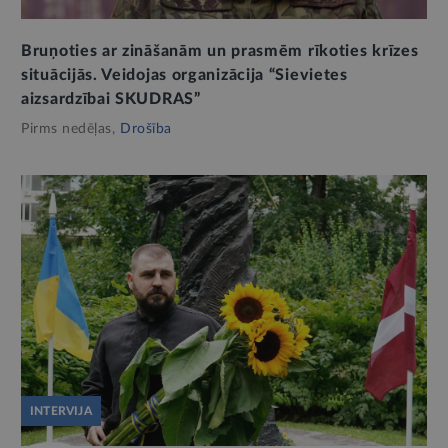
Bruņoties ar zināšanām un prasmēm rīkoties krīzes
situācijās. Veidojas organizācija “Sievietes
aizsardzībai SKUDRAS”
Pirms nedēļas,
Drošība
INTERVIJA