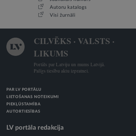
Autoru katalogs
Visi žurnāli
CILVĒKS · VALSTS ·
LIKUMS
Portāls par Latviju un mums Latvijā.
Palīgs tiesību aktu izpratnei.
PAR LV PORTĀLU
LIETOŠANAS NOTEIKUMI
PIEKĻŪSTAMĪBA
AUTORTIESĪBAS
LV portāla redakcija