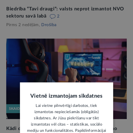
Biedrība “Tavi draugi”: valsts neprot izmantot NVO
sektoru savā labā
2
Pirms 2 nedēļām,
Drošība
Vietnē izmantojam sīkdatnes
Lai vietne pilnvērtīgi darbotos, tiek
SKAIDROJUMS
izmantotas nepieciešamās (obligātās)
sīkdatnes. Ar Jūsu piekrišanu var tikt
izmantotas vēl citas – statistikas, sociālo
Kādi drošības riski slēpjas videospēlēs, un kā no
mediju un funkcionalitātes. Papildinformācijai