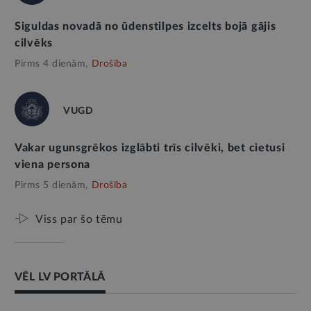
Siguldas novadā no ūdenstilpes izcelts bojā gājis
cilvēks
Pirms 4 dienām,
Drošība
VUGD
Vakar ugunsgrēkos izglābti trīs cilvēki, bet cietusi
viena persona
Pirms 5 dienām,
Drošība
Viss par šo tēmu
VĒL LV PORTĀLĀ
AMATPERSONAS RUNA