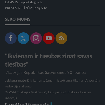
E-PASTS:
lvportals@lv.lv
PRESES RELĪZĒM:
pr@lv.lv
SEKO MUMS
"Ikvienam ir tiesības zināt savas
tiesības"
/Latvijas Republikas Satversmes 90. pants/
Jebkura materiāla izmantošana ir iespējama tikai ar LV portāla
redakcijas atļauju.
© VSIA "Latvijas Vēstnesis", Latvijas Republikas oficiālais
izdevējs.