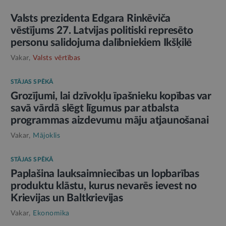
Valsts prezidenta Edgara Rinkēviča
vēstījums 27. Latvijas politiski represēto
personu salidojuma dalībniekiem Ikšķilē
Vakar,
Valsts vērtības
STĀJAS SPĒKĀ
Grozījumi, lai dzīvokļu īpašnieku kopības var
savā vārdā slēgt līgumus par atbalsta
programmas aizdevumu māju atjaunošanai
Vakar,
Mājoklis
STĀJAS SPĒKĀ
Paplašina lauksaimniecības un lopbarības
produktu klāstu, kurus nevarēs ievest no
Krievijas un Baltkrievijas
Vakar,
Ekonomika