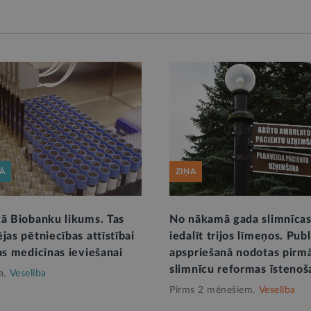
KĀ
ZIŅA
kā Biobanku likums. Tas
No nākamā gada slimnīcas
jas pētniecības attīstībai
iedalīt trijos līmeņos. Pub
as medicīnas ieviešanai
apspriešanā nodotas pirmā
slimnīcu reformas īstenoš
a,
Veselība
Pirms 2 mēnešiem,
Veselība