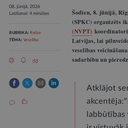
08. jūnijā, 2026
Šodien, 8. jūnijā, Rī
Lasīšanai: 4 minūtes
(SPKC) organizēts i
(NVPT)
koordinatorie
RUBRIKA:
Relīze
Latvijas, lai pilnvei
TĒMA:
Veselība
veselības veicināšana
sadarbību un piered
Atklājot s
akcentēja:“
labbūtības 
ir vistuvāk