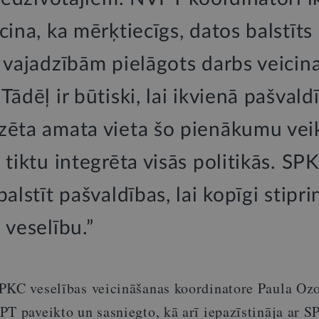
cina, ka mērķtiecīgs, datos balstīts
 vajadzībām pielāgots darbs veicin
Tādēļ ir būtiski, lai ikvienā pašvald
zēta amata vieta šo pienākumu vei
 tiktu integrēta visās politikās. SP
balstīt pašvaldības, lai kopīgi stipri
 veselību.”
PKC veselības veicināšanas koordinatore Paula Oz
PT paveikto un sasniegto, kā arī iepazīstināja ar 