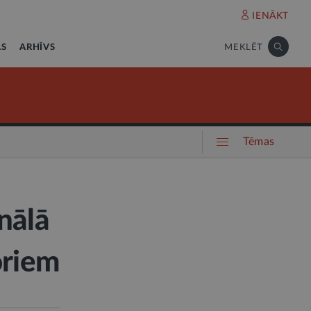
IENĀKT
AS
ARHĪVS
MEKLĒT
Tēmas
nālā
oriem