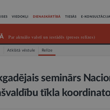
ISES
VIEDOKĻI
DIENASKĀRTĪBĀ
TIESĀS
E-KONSULTĀCIJ
Ā
Par aktuālo valstī un iestādēs (preses relīzes)
a
Atklātā vēstule
Relīze
ikgadējais seminārs Nacio
ašvaldību tīkla koordinat