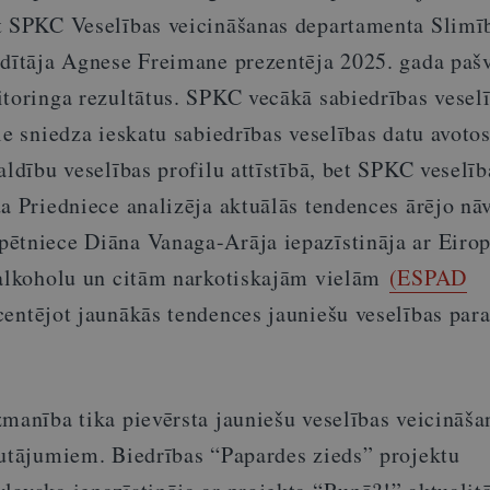
t SPKC Veselības veicināšanas departamenta Slimī
adītāja Agnese Freimane prezentēja 2025. gada paš
itoringa rezultātus. SPKC vecākā sabiedrības vesel
le sniedza ieskatu sabiedrības veselības datu avotos
aldību veselības profilu attīstībā, bet SPKC veselīb
a Priedniece analizēja aktuālās tendences ārējo nā
ētniece Diāna Vanaga-Arāja iepazīstināja ar Eirop
 alkoholu un citām narkotiskajām vielām
(ESPAD
centējot jaunākās tendences jauniešu veselības pa
zmanība tika pievērsta jauniešu veselības veicināša
autājumiem. Biedrības “Papardes zieds” projektu