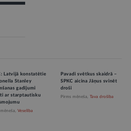
 Latvijā konstatētie
Pavadi svētkus skaidrā –
onella Stanley
SPKC aicina Jāņus svinēt
imšanas gadījumi
droši
īti ar starptautisku
Pirms mēneša,
Tava drošība
esmojumu
 mēneša,
Veselība