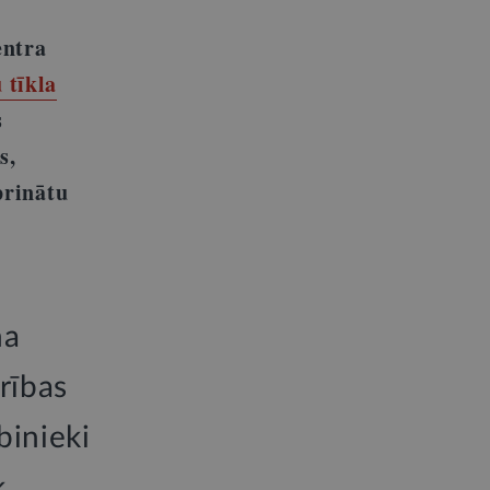
entra
 tīkla
s
s,
prinātu
ņa
rības
binieki
k