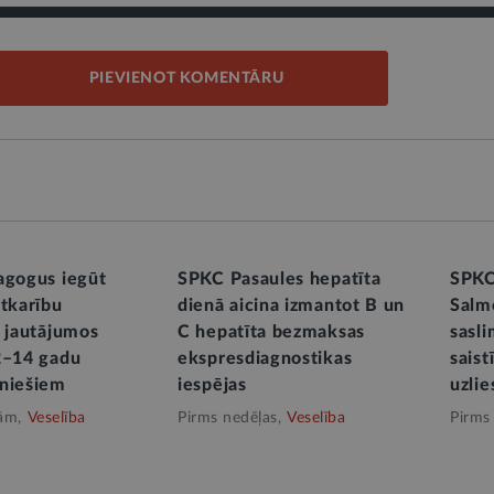
PIEVIENOT KOMENTĀRU
agogus iegūt
SPKC Pasaules hepatīta
SPKC:
atkarību
dienā aicina izmantot B un
Salm
s jautājumos
C hepatīta bezmaksas
sasl
2–14 gadu
ekspresdiagnostikas
saist
niešiem
iespējas
uzli
ām,
Veselība
Pirms nedēļas,
Veselība
Pirms