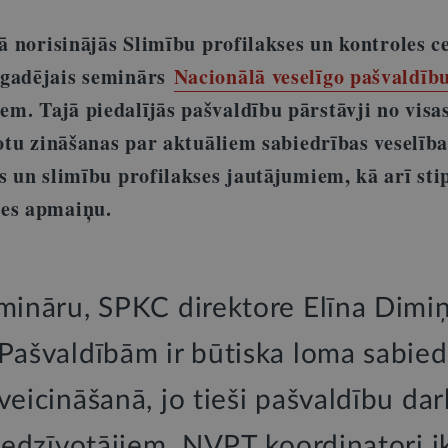
gā norisinājās Slimību profilakses un kontroles c
kgadējais seminārs
Nacionālā veselīgo pašvaldību
m. Tajā piedalījās pašvaldību pārstāvji no visa
dotu zināšanas par aktuāliem sabiedrības veselība
s un slimību profilakses jautājumiem, kā arī sti
zes apmaiņu.
emināru, SPKC direktore Elīna Dimi
Pašvaldībām ir būtiska loma sabied
veicināšanā, jo tieši pašvaldību dar
 iedzīvotājiem. NVPT koordinatori i