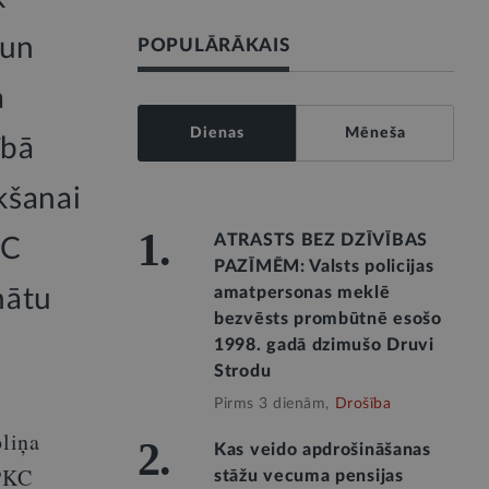
 un
POPULĀRĀKAIS
a
Dienas
Mēneša
ībā
kšanai
1.
ATRASTS BEZ DZĪVĪBAS
KC
PAZĪMĒM: Valsts policijas
nātu
amatpersonas meklē
bezvēsts prombūtnē esošo
1998. gadā dzimušo Druvi
Strodu
Pirms 3 dienām,
Drošība
oliņa
2.
Kas veido apdrošināšanas
SPKC
stāžu vecuma pensijas