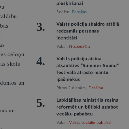
piešķiršanai
bu
Šodien,
Pensijas
valdību
3.
ības
Valsts policija skaidro attēlā
redzamās personas
,
identitāti
as
Vakar,
Noziedzība
ves cēloņu
4.
Valsts policija aicina
as skolu
atsaukties “Summer Sound”
festivālā atrasto mantu
īpašniekus
radumos un
Pirms 2 dienām,
Drošība
5.
Labklājības ministrija rosina
reformēt un būtiski uzlabot
nas un
vecāku pabalstu
Vakar,
Valsts sociālie pabalsti