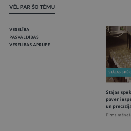
VĒL PAR ŠO TĒMU
VESELĪBA
PAŠVALDĪBAS
VESELĪBAS APRŪPE
STĀJAS SPĒ
Stājas spē
paver iespē
un precīzij
Pirms mēneš