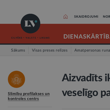
SKAIDROJUMI
NOR
DIENASKĀRTĪB
Sākums
Visas preses relīzes
Amatpersonas run
Aizvadīts 
veselīgo p
Slimību profilakses un
kontroles centrs