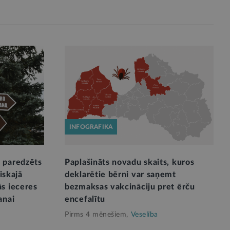
INFOGRAFIKA
 paredzēts
Paplašināts novadu skaits, kuros
liskajā
deklarētie bērni var saņemt
s ieceres
bezmaksas vakcināciju pret ērču
anai
encefalītu
Pirms 4 mēnešiem,
Veselība