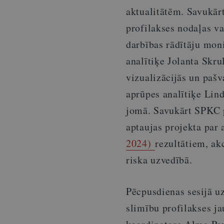
aktualitātēm. Savukār
profilakses nodaļas v
darbības rādītāju mon
analītiķe Jolanta Skru
vizualizācijās un pašv
aprūpes analītiķe Lind
jomā. Savukārt SPKC p
aptaujas projekta par
2024)
rezultātiem, ak
riska uzvedībā.
Pēcpusdienas sesijā u
slimību profilakses j