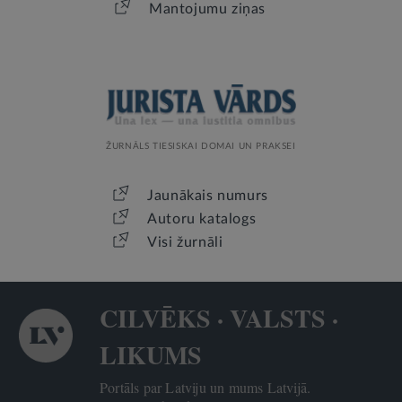
Mantojumu ziņas
ŽURNĀLS TIESISKAI DOMAI UN PRAKSEI
Jaunākais numurs
Autoru katalogs
Visi žurnāli
CILVĒKS · VALSTS ·
LIKUMS
Portāls par Latviju un mums Latvijā.