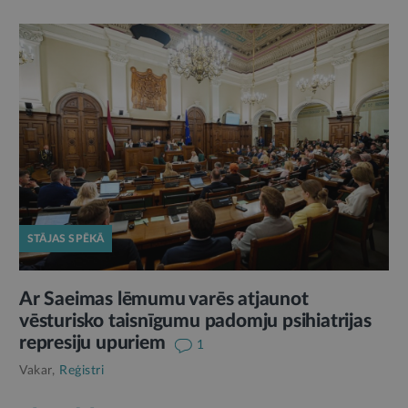
STĀJAS SPĒKĀ
Ar Saeimas lēmumu varēs atjaunot
vēsturisko taisnīgumu padomju psihiatrijas
represiju upuriem
1
Vakar,
Reģistri