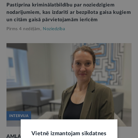
Pastiprina kriminālatbildību par noziedzīgiem
nodarījumiem, kas izdarīti ar bezpilota gaisa kuģiem
un citām gaisā pārvietojamām ierīcēm
Pirms 4 nedēļām,
Noziedzība
INTERVIJA
Vietnē izmantojam sīkdatnes
AMLA mērķis – efektīva finanšu noziegumu