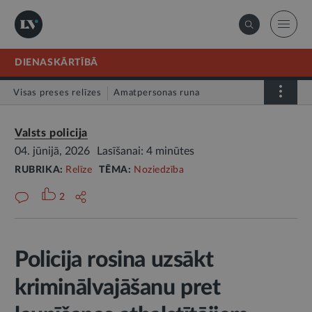
DIENASKĀRTĪBĀ
Visas preses relīzes
Amatpersonas runa
Atklātā vēstule
Relīze
Valsts policija
04. jūnijā, 2026
Lasīšanai: 4 minūtes
RUBRIKA:
Relīze
TĒMA:
Noziedzība
2
Policija rosina uzsākt
kriminālvajāšanu pret