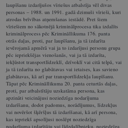
laupīšanu izdarījušos vīriešus atbalstīja vēl divas
personas – 1988. un 1991. gadā dzimuši vīrieši, kuri
atrodas brīvības atņemšanas iestādē. Pret šiem
vīriešiem no sākotnējā kriminālprocesa tika izdalīts
kriminālprocess pēc Krimināllikuma 176. panta
otrās daļas, proti, par laupīšanu, ja tā izdarīta
ievērojamā apmērā vai ja to izdarījusi personu grupa
pēc iepriekšējas vienošanās, vai ja tā izdarīta,
iekļūstot transportlīdzeklī, dzīvoklī vai citā telpā, vai
ja tā izdarīta no glabātavas vai ietaises, kas savieno
glabātavas, kā arī par transportlīdzekļa laupīšanu.
Tāpat pēc Krimināllikuma 20. panta ceturtās daļas,
proti, par atbalstītāju uzskatāma persona, kas
apzināti veicinājusi noziedzīga nodarījuma
izdarīšanu, dodot padomus, norādījumus, līdzekļus
vai novēršot šķēršļus tā izdarīšanai, kā arī persona,
kas iepriekš apsolījusi noslēpt noziedzīga
nodarījuma izdarītāju vai līdzdalībnieku, noziedzīga