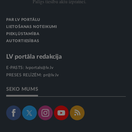
Palīgs tiesību aktu izpratnei.
PAR LV PORTĀLU
LIETOŠANAS NOTEIKUMI
PIEKĻŪSTAMĪBA
AUTORTIESĪBAS
LV portāla redakcija
E-PASTS:
lvportals@lv.lv
PRESES RELĪZĒM:
pr@lv.lv
SEKO MUMS