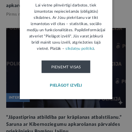
Lai vietne pilnvērtīgi darbotos, tiek
apkarošana pārrobežu līmenī
izmantotas nepieciešamās (obligātās)
Pirms mēneša,
Noziedzība
sīkdatnes. Ar Jūsu piekrišanu var tikt
izmantotas vēl citas – statistikas, sociālo
mediju un funkcionalitātes. Papildinformācijai
atveriet "Pielāgot izvēli". Jūs varat jebkurā
brīdī mainīt savu izvēli, atgriežoties šajā
vietnē. Plašāk –
sīkdatņu politikā
.
PIEŅEMT VISAS
PIELĀGOT IZVĒLI
INTERVIJA
“Jāpastiprina atbildība par krāpšanas atbalstīšanu.”
Saruna ar Kibernoziegumu apkarošanas pārvaldes
priekšnieku Romānu Jašinu