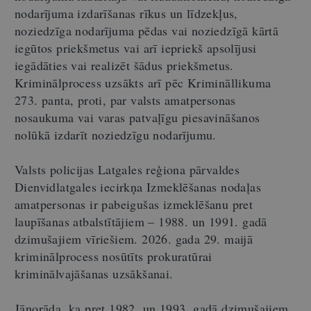
nodarījuma izdarīšanas rīkus un līdzekļus,
noziedzīga nodarījuma pēdas vai noziedzīgā kārtā
iegūtos priekšmetus vai arī iepriekš apsolījusi
iegādāties vai realizēt šādus priekšmetus.
Kriminālprocess uzsākts arī pēc Krimināllikuma
273. panta, proti, par valsts amatpersonas
nosaukuma vai varas patvaļīgu piesavināšanos
nolūkā izdarīt noziedzīgu nodarījumu.
Valsts policijas Latgales reģiona pārvaldes
Dienvidlatgales iecirkņa Izmeklēšanas nodaļas
amatpersonas ir pabeigušas izmeklēšanu pret
laupīšanas atbalstītājiem – 1988. un 1991. gadā
dzimušajiem vīriešiem. 2026. gada 29. maijā
kriminālprocess nosūtīts prokuratūrai
kriminālvajāšanas uzsākšanai.
Jānorāda, ka pret 1982. un 1993. gadā dzimušajiem