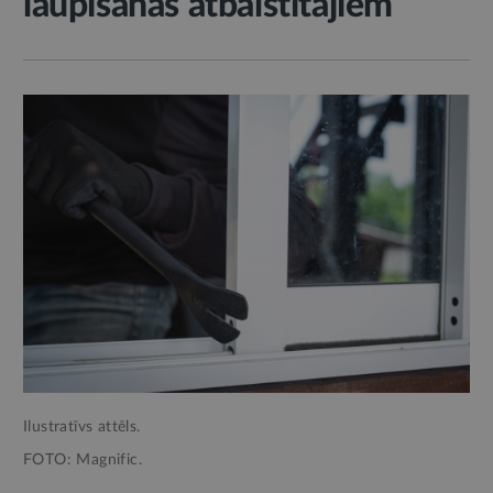
laupīšanas atbalstītājiem
Ilustratīvs attēls.
FOTO: Magnific.