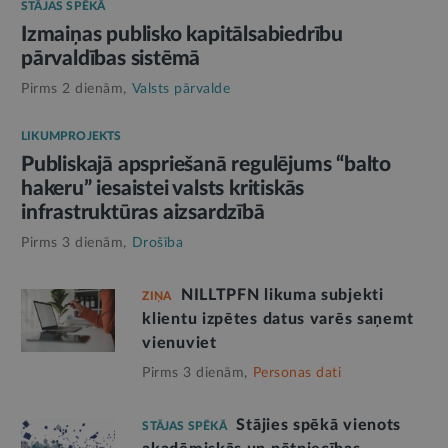
STĀJAS SPĒKĀ
Izmaiņas publisko kapitālsabiedrību
pārvaldības sistēmā
Pirms 2 dienām,
Valsts pārvalde
LIKUMPROJEKTS
Publiskajā apspriešanā regulējums “balto
hakeru” iesaistei valsts kritiskās
infrastruktūras aizsardzībā
Pirms 3 dienām,
Drošība
NILLTPFN likuma subjekti
ZIŅA
klientu izpētes datus varēs saņemt
vienuviet
Pirms 3 dienām,
Personas dati
Stājies spēkā vienots
STĀJAS SPĒKĀ