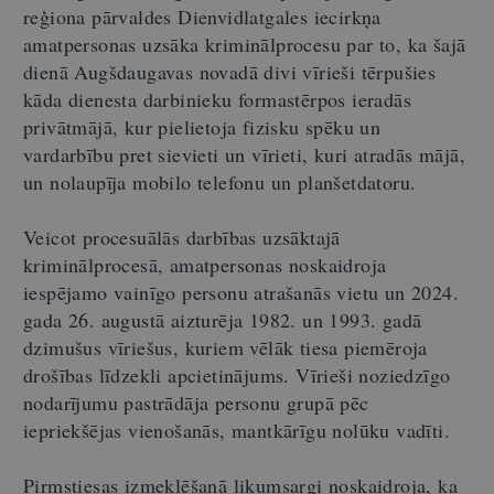
reģiona pārvaldes Dienvidlatgales iecirkņa
amatpersonas uzsāka kriminālprocesu par to, ka šajā
dienā Augšdaugavas novadā divi vīrieši tērpušies
kāda dienesta darbinieku formastērpos ieradās
privātmājā, kur pielietoja fizisku spēku un
vardarbību pret sievieti un vīrieti, kuri atradās mājā,
un nolaupīja mobilo telefonu un planšetdatoru.
Veicot procesuālās darbības uzsāktajā
kriminālprocesā, amatpersonas noskaidroja
iespējamo vainīgo personu atrašanās vietu un 2024.
gada 26. augustā aizturēja 1982. un 1993. gadā
dzimušus vīriešus, kuriem vēlāk tiesa piemēroja
drošības līdzekli apcietinājums. Vīrieši noziedzīgo
nodarījumu pastrādāja personu grupā pēc
iepriekšējas vienošanās, mantkārīgu nolūku vadīti.
Pirmstiesas izmeklēšanā likumsargi noskaidroja, ka