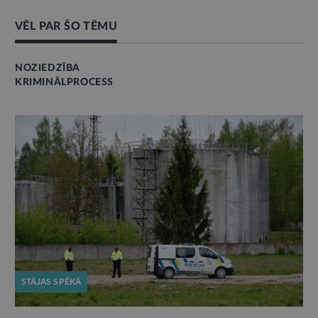
VĒL PAR ŠO TĒMU
NOZIEDZĪBA
KRIMINĀLPROCESS
STĀJAS SPĒKĀ