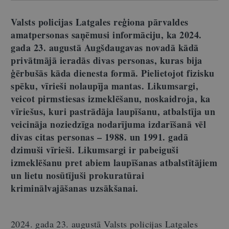
Valsts policijas Latgales reģiona pārvaldes
amatpersonas saņēmusi informāciju, ka 2024.
gada 23. augustā Augšdaugavas novadā kādā
privātmājā ieradās divas personas, kuras bija
ģērbušās kāda dienesta formā. Pielietojot fizisku
spēku, vīrieši nolaupīja mantas. Likumsargi,
veicot pirmstiesas izmeklēšanu, noskaidroja, ka
vīriešus, kuri pastrādāja laupīšanu, atbalstīja un
veicināja noziedzīga nodarījuma izdarīšanā vēl
divas citas personas – 1988. un 1991. gadā
dzimuši vīrieši. Likumsargi ir pabeiguši
izmeklēšanu pret abiem laupīšanas atbalstītājiem
un lietu nosūtījuši prokuratūrai
kriminālvajāšanas uzsākšanai.
2024. gada 23. augustā Valsts policijas Latgales