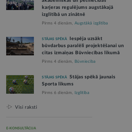
akadēmiskās un pētniecības
karjeras regulējums augstākajā
izglītībā un zinātnē
Pirms 4 dienām,
Augstākā izglītība
Iespēja uzsākt
STĀJAS SPĒKĀ
būvdarbus paralēli projektēšanai un
citas izmaiņas Būvniecības likumā
Pirms 4 dienām,
Būvniecība
Stājas spēkā jaunais
STĀJAS SPĒKĀ
Sporta likums
Pirms 6 dienām,
Izglītība
Visi raksti
E-KONSULTĀCIJA