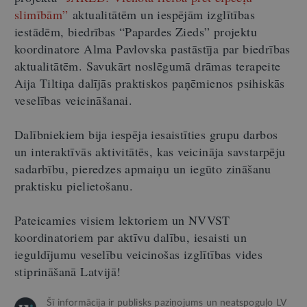
slimībām”
aktualitātēm un iespējām izglītības
iestādēm, biedrības “Papardes Zieds” projektu
koordinatore Alma Pavlovska pastāstīja par biedrības
aktualitātēm. Savukārt noslēgumā drāmas terapeite
Aija Tiltiņa dalījās praktiskos paņēmienos psihiskās
veselības veicināšanai.
Dalībniekiem bija iespēja iesaistīties grupu darbos
un interaktīvās aktivitātēs, kas veicināja savstarpēju
sadarbību, pieredzes apmaiņu un iegūto zināšanu
praktisku pielietošanu.
Pateicamies visiem lektoriem un NVVST
koordinatoriem par aktīvu dalību, iesaisti un
ieguldījumu veselību veicinošas izglītības vides
stiprināšanā Latvijā!
Šī informācija ir publisks paziņojums un neatspoguļo LV