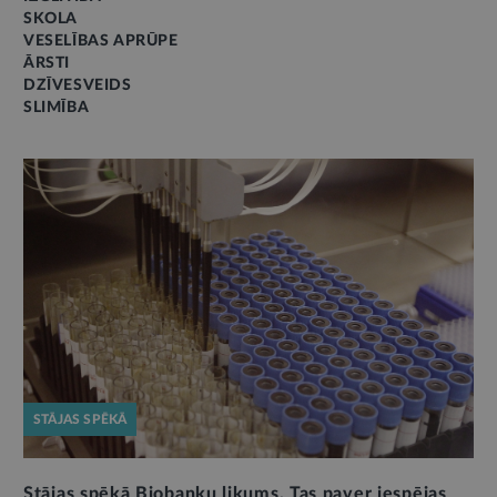
SKOLA
VESELĪBAS APRŪPE
ĀRSTI
DZĪVESVEIDS
SLIMĪBA
STĀJAS SPĒKĀ
Stājas spēkā Biobanku likums. Tas paver iespējas