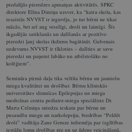
piedalījās pieredzes apmaiņas aktivitātēs. SPKC
direktore Elīna Dimiņa uzsver, ka “katra skola, kas
iesaistās NVVST ir ieguvēja, jo tur bērni ne tikai
mācās, bet arī aug veselīgi, droši un laimīgi. Šīs
ikgadējās satikšanās un dalīšanās ar pozitīvo
pieredzi ļauj skolas ikdienu bagātināt. Galvenais
uzdevums NVVST ir tīkloties – dalīties ar savu
pieredzi un paņemt labāko un atbilstošāko no
kolēģiem”.
Semināra pirmā daļa tika veltīta bērnu un jauniešu
miega kvalitātei un drošībai: Bērnu klīniskās
universitātes slimnīcas Epilepsijas un miega
medicīnas centra pediatre-miega speciāliste Dr.
Marta Celmiņa sniedza ieskatu par bērnu un
pusaudžu miegu un narkolepsiju, biedrības “Peldēt
droši” vadītāja Zane Gemze informēja par izglītības
iestāžu lomu drošības pie un uz ūdens veicināšanā,