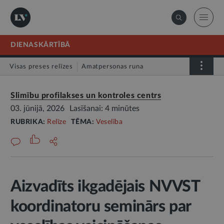
DIENASKĀRTĪBĀ
Visas preses relīzes
Amatpersonas runa
Atklātā vēstule
Relīze
Slimību profilakses un kontroles centrs
03. jūnijā, 2026
Lasīšanai: 4 minūtes
RUBRIKA:
Relīze
TĒMA:
Veselība
Aizvadīts ikgadējais NVVST
koordinatoru seminārs par