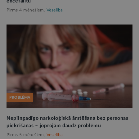
encefalītu
Pirms 4 mēnešiem,
Veselība
PROBLĒMA
Nepilngadīgo narkoloģiskā ārstēšana bez personas
piekrišanas – joprojām daudz problēmu
Pirms 5 mēnešiem,
Veselība