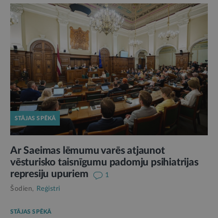
STĀJAS SPĒKĀ
Ar Saeimas lēmumu varēs atjaunot
vēsturisko taisnīgumu padomju psihiatrijas
represiju upuriem
1
Šodien,
Reģistri
STĀJAS SPĒKĀ