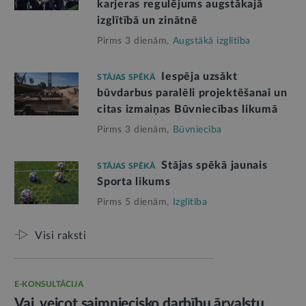
karjeras regulējums augstākajā
izglītībā un zinātnē
Pirms 3 dienām,
Augstākā izglītība
Iespēja uzsākt
STĀJAS SPĒKĀ
būvdarbus paralēli projektēšanai un
citas izmaiņas Būvniecības likumā
Pirms 3 dienām,
Būvniecība
Stājas spēkā jaunais
STĀJAS SPĒKĀ
Sporta likums
Pirms 5 dienām,
Izglītība
Visi raksti
E-KONSULTĀCIJA
Vai, veicot saimniecisko darbību ārvalstu