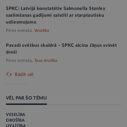
SPKC: Latvijā konstatētie Salmonella Stanley
saslimšanas gadījumi saistīti ar starptautisku
uzliesmojumu
Pirms mēneša,
Veselība
Pavadi svētkus skaidrā – SPKC aicina Jāņus svinēt
droši
Pirms mēneša,
Tava drošība
Rādīt vēl
VĒL PAR ŠO TĒMU
VESELĪBA
DROŠĪBA
IZGLĪTĪBA