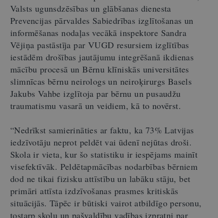
Valsts ugunsdzēsības un glābšanas dienesta
Prevencijas pārvaldes Sabiedrības izglītošanas un
informēšanas nodaļas vecākā inspektore Sandra
Vējiņa pastāstīja par VUGD resursiem izglītības
iestādēm drošības jautājumu integrēšanā ikdienas
mācību procesā un Bērnu klīniskās universitātes
slimnīcas bērnu neirologs un neiroķirurgs Basels
Jakubs Vahbe izglītoja par bērnu un pusaudžu
traumatismu vasarā un veidiem, kā to novērst.
“Nedrīkst samierināties ar faktu, ka 73% Latvijas
iedzīvotāju neprot peldēt vai ūdenī nejūtas droši.
Skola ir vieta, kur šo statistiku ir iespējams mainīt
visefektīvāk. Peldētapmācības nodarbības bērniem
dod ne tikai fizisku attīstību un labāku stāju, bet
primāri attīsta izdzīvošanas prasmes kritiskās
situācijās. Tāpēc ir būtiski vairot atbildīgo personu,
tostarp skolu un pašvaldību vadības izpratni par