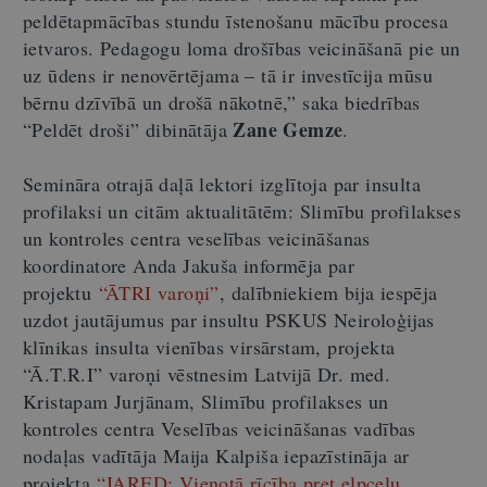
peldētapmācības stundu īstenošanu mācību procesa
ietvaros. Pedagogu loma drošības veicināšanā pie un
uz ūdens ir nenovērtējama
–
tā ir investīcija mūsu
bērnu dzīvībā un drošā nākotnē,” saka biedrības
Zane Gemze
“Peldēt droši” dibinātāja
.
Semināra otrajā daļā lektori izglītoja par insulta
profilaksi un citām aktualitātēm: Slimību profilakses
un kontroles centra veselības veicināšanas
koordinatore Anda Jakuša informēja par
projektu
“ĀTRI varoņi”
, dalībniekiem bija iespēja
uzdot jautājumus par insultu PSKUS Neiroloģijas
klīnikas insulta vienības virsārstam, projekta
“Ā.T.R.I” varoņi vēstnesim Latvijā Dr. med.
Kristapam Jurjānam, Slimību profilakses un
kontroles centra Veselības veicināšanas vadības
nodaļas vadītāja Maija Kalpiša iepazīstināja ar
projekta
“JARED: Vienotā rīcība pret elpceļu