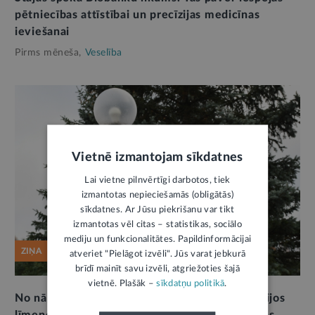
pētniecības attīstībai un precīzijas medicīnas
ieviešanai
Pirms mēneša,
Veselība
Vietnē izmantojam sīkdatnes
Lai vietne pilnvērtīgi darbotos, tiek
izmantotas nepieciešamās (obligātās)
sīkdatnes. Ar Jūsu piekrišanu var tikt
izmantotas vēl citas – statistikas, sociālo
mediju un funkcionalitātes. Papildinformācijai
ZIŅA
atveriet "Pielāgot izvēli". Jūs varat jebkurā
brīdī mainīt savu izvēli, atgriežoties šajā
vietnē. Plašāk –
sīkdatņu politikā
.
No nākamā gada slimnīcas paredzēts iedalīt trijos