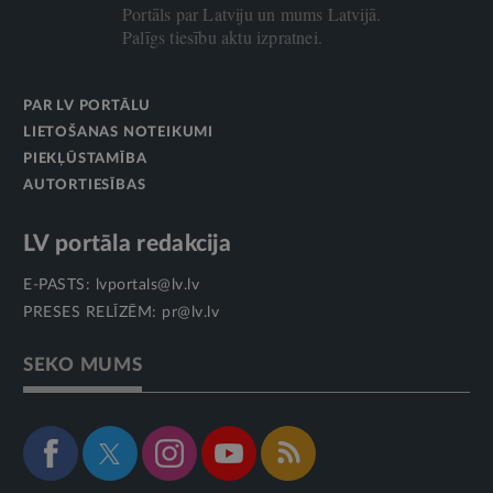
Portāls par Latviju un mums Latvijā.
Palīgs tiesību aktu izpratnei.
PAR LV PORTĀLU
LIETOŠANAS NOTEIKUMI
PIEKĻŪSTAMĪBA
AUTORTIESĪBAS
LV portāla redakcija
E-PASTS:
lvportals@lv.lv
PRESES RELĪZĒM:
pr@lv.lv
SEKO MUMS