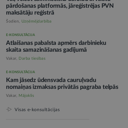
pārdošanas platformās, jāreģistrējas PVN
maksātāju reģistrā
Šodien,
Uzņēmējdarbība
E-KONSULTĀCIJA
Atlaišanas pabalsta apmērs darbinieku
skaita samazināšanas gadījumā
Vakar,
Darba tiesības
E-KONSULTĀCIJA
Kam jāsedz ūdensvada cauruļvadu
nomaiņas izmaksas privātās pagraba telpās
Vakar,
Mājoklis
Visas e-konsultācijas