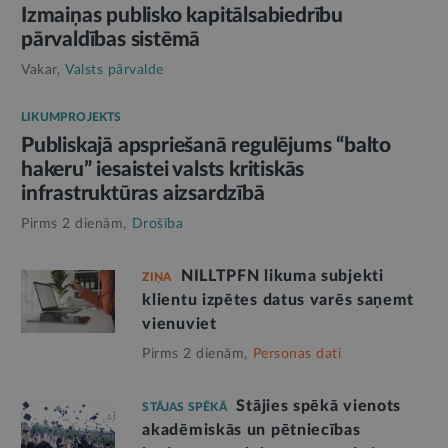
Izmaiņas publisko kapitālsabiedrību
pārvaldības sistēmā
Vakar,
Valsts pārvalde
LIKUMPROJEKTS
Publiskajā apspriešanā regulējums “balto
hakeru” iesaistei valsts kritiskās
infrastruktūras aizsardzībā
Pirms 2 dienām,
Drošība
NILLTPFN likuma subjekti
ZIŅA
klientu izpētes datus varēs saņemt
vienuviet
Pirms 2 dienām,
Personas dati
Stājies spēkā vienots
STĀJAS SPĒKĀ
akadēmiskās un pētniecības