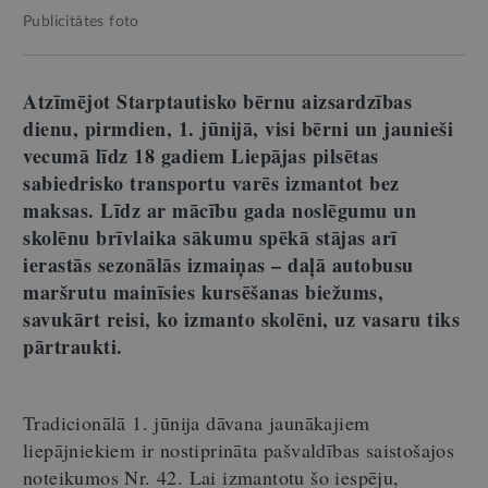
Publicitātes foto
Atzīmējot Starptautisko bērnu aizsardzības
dienu, pirmdien, 1. jūnijā, visi bērni un jaunieši
vecumā līdz 18 gadiem Liepājas pilsētas
sabiedrisko transportu varēs izmantot bez
maksas. Līdz ar mācību gada noslēgumu un
skolēnu brīvlaika sākumu spēkā stājas arī
ierastās sezonālās izmaiņas – daļā autobusu
maršrutu mainīsies kursēšanas biežums,
savukārt reisi, ko izmanto skolēni, uz vasaru tiks
pārtraukti.
Tradicionālā 1. jūnija dāvana jaunākajiem
liepājniekiem ir nostiprināta pašvaldības saistošajos
noteikumos Nr. 42. Lai izmantotu šo iespēju,