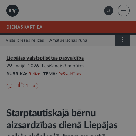
DIENASKĀRTĪBĀ
Visas preses relīzes
Amatpersonas runa
Atklātā vēstule
Relīze
Liepājas valstspilsētas pašvaldība
29. maijā, 2026
Lasīšanai: 3 minūtes
RUBRIKA:
Relīze
TĒMA:
Pašvaldības
1
Starptautiskajā bērnu
aizsardzības dienā Liepājas