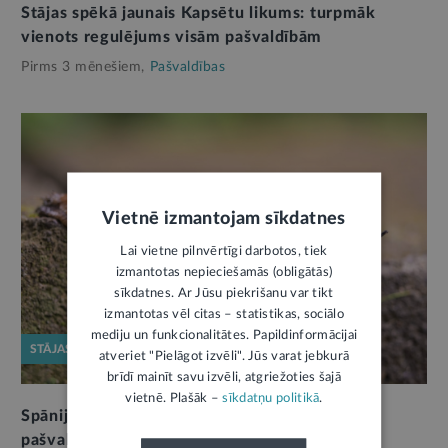
Stājas spēkā jaunais Kapsētu likums: turpmāk
vienots regulējums visām pašvaldībām
Pirms 3 mēnešiem,
Pašvaldības
Vietnē izmantojam sīkdatnes
Lai vietne pilnvērtīgi darbotos, tiek
izmantotas nepieciešamās (obligātās)
sīkdatnes. Ar Jūsu piekrišanu var tikt
izmantotas vēl citas – statistikas, sociālo
mediju un funkcionalitātes. Papildinformācijai
STĀJAS SPĒKĀ
atveriet "Pielāgot izvēli". Jūs varat jebkurā
brīdī mainīt savu izvēli, atgriežoties šajā
vietnē. Plašāk –
sīkdatņu politikā
.
Spānijas kailgliemeža izplatības ierobežošanai
pašvaldības varēs noteikt pienākumus arī