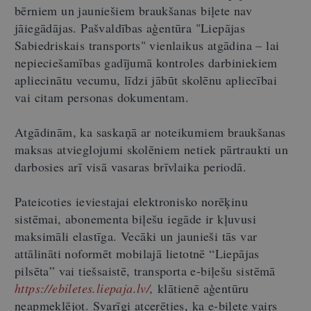
bērniem un jauniešiem braukšanas biļete nav
jāiegādājas. Pašvaldības aģentūra "Liepājas
Sabiedriskais transports" vienlaikus atgādina – lai
nepieciešamības gadījumā kontroles darbiniekiem
apliecinātu vecumu, līdzi jābūt skolēnu apliecībai
vai citam personas dokumentam.
Atgādinām, ka saskaņā ar noteikumiem braukšanas
maksas atvieglojumi skolēniem netiek pārtraukti un
darbosies arī visā vasaras brīvlaika periodā.
Pateicoties ieviestajai elektronisko norēķinu
sistēmai, abonementa biļešu iegāde ir kļuvusi
maksimāli elastīga. Vecāki un jaunieši tās var
attālināti noformēt mobilajā lietotnē “Liepājas
pilsēta” vai tiešsaistē, transporta e-biļešu sistēmā
https://ebiletes.liepaja.lv/
,
klātienē aģentūru
neapmeklējot. Svarīgi atcerēties, ka e-biļete vairs