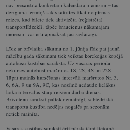
nav piesaistīta konkrētam kalendāra mēnesim – tās
derīguma termiņš sāk skaitīties tikai no pirmās
reizes, kad biļete tiek aktivizēta (reģistrēta)
transportlīdzeklī, tāpēc braucienus nākamajam
mēnesim var ērti apmaksāt jau savlaicīgi.
Līdz ar brīvlaika sākumu no 1. jūnija līdz pat jaunā
mācību gada sākumam tiek veiktas korekcijas kopējā
autobusu kustības sarakstā. Uz vasaras periodu
nekursēs autobusi maršrutos 1S, 2S, 4S un 22S.
Tāpat mainās kursēšanas intervāli maršrutos Nr. 3,
6, 6A, 9 un 9A, 9C, kas nozīmē nedaudz lielākus
laika intervālus starp reisiem darba dienās.
Brīvdienu saraksti paliek nemainīgi, sabiedriskā
transporta kustība nedēļas nogalēs pa sezonām
netiek mainīta.
Vasaras kustības saraksti ērti pārskatāmi lietotnē