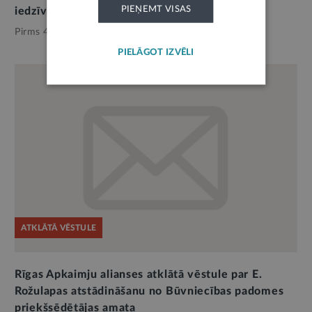
PIEŅEMT VISAS
iedzīvotājiem
Pirms 4 mēnešiem,
Pašvaldības
PIELĀGOT IZVĒLI
ATKLĀTĀ VĒSTULE
Rīgas Apkaimju alianses atklātā vēstule par E.
Rožulapas atstādināšanu no Būvniecības padomes
priekšsēdētājas amata