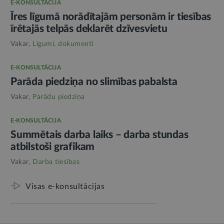
E-KONSULTĀCIJA
Īres līgumā norādītajām personām ir tiesības
īrētajās telpās deklarēt dzīvesvietu
Vakar,
Līgumi, dokumenti
E-KONSULTĀCIJA
Parāda piedziņa no slimības pabalsta
Vakar,
Parādu piedziņa
E-KONSULTĀCIJA
Summētais darba laiks – darba stundas
atbilstoši grafikam
Vakar,
Darba tiesības
Visas e-konsultācijas