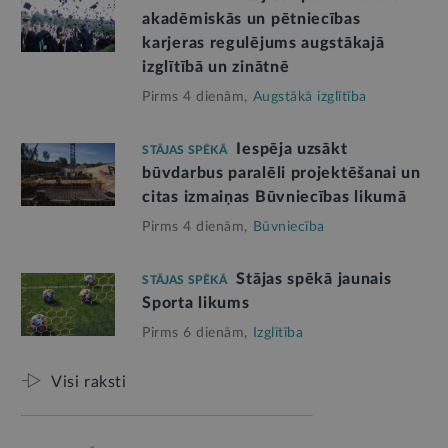
akadēmiskās un pētniecības
karjeras regulējums augstākajā
izglītībā un zinātnē
Pirms 4 dienām,
Augstākā izglītība
Iespēja uzsākt
STĀJAS SPĒKĀ
būvdarbus paralēli projektēšanai un
citas izmaiņas Būvniecības likumā
Pirms 4 dienām,
Būvniecība
Stājas spēkā jaunais
STĀJAS SPĒKĀ
Sporta likums
Pirms 6 dienām,
Izglītība
Visi raksti