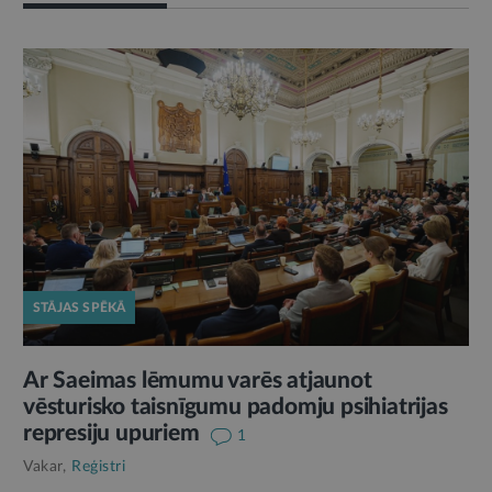
STĀJAS SPĒKĀ
Ar Saeimas lēmumu varēs atjaunot
vēsturisko taisnīgumu padomju psihiatrijas
represiju upuriem
1
Vakar,
Reģistri