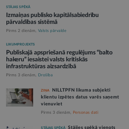
STĀJAS SPĒKĀ
Izmaiņas publisko kapitālsabiedrību
pārvaldības sistēmā
Pirms 2 dienām,
Valsts pārvalde
LIKUMPROJEKTS
Publiskajā apspriešanā regulējums “balto
hakeru” iesaistei valsts kritiskās
infrastruktūras aizsardzībā
Pirms 3 dienām,
Drošība
NILLTPFN likuma subjekti
ZIŅA
klientu izpētes datus varēs saņemt
vienuviet
Pirms 3 dienām,
Personas dati
Stājies spēkā vienots
STĀJAS SPĒKĀ