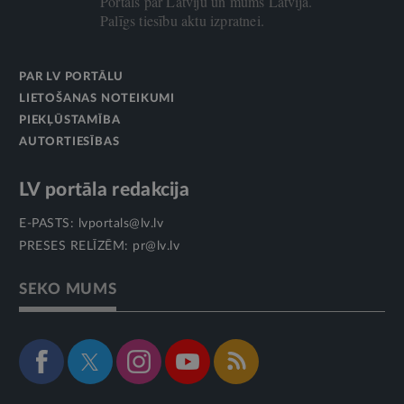
Portāls par Latviju un mums Latvijā.
Palīgs tiesību aktu izpratnei.
PAR LV PORTĀLU
LIETOŠANAS NOTEIKUMI
PIEKĻŪSTAMĪBA
AUTORTIESĪBAS
LV portāla redakcija
E-PASTS:
lvportals@lv.lv
PRESES RELĪZĒM:
pr@lv.lv
SEKO MUMS