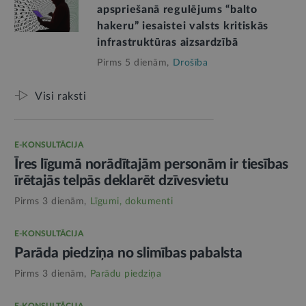
apspriešanā regulējums “balto
hakeru” iesaistei valsts kritiskās
infrastruktūras aizsardzībā
Pirms 5 dienām,
Drošība
Visi raksti
E-KONSULTĀCIJA
Īres līgumā norādītajām personām ir tiesības
īrētajās telpās deklarēt dzīvesvietu
Pirms 3 dienām,
Līgumi, dokumenti
E-KONSULTĀCIJA
Parāda piedziņa no slimības pabalsta
Pirms 3 dienām,
Parādu piedziņa
E-KONSULTĀCIJA