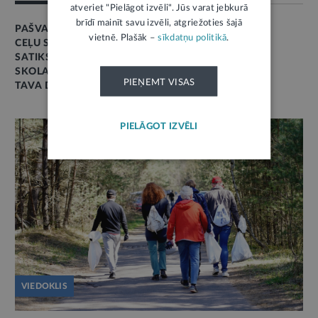
atveriet "Pielāgot izvēli". Jūs varat jebkurā
brīdī mainīt savu izvēli, atgriežoties šajā
PAŠVALDĪBAS
vietnē. Plašāk –
sīkdatņu politikā
.
CEĻU SATIKSME
SATIKSME
SKOLA
PIEŅEMT VISAS
TAVA DROŠĪBA
PIELĀGOT IZVĒLI
VIEDOKLIS