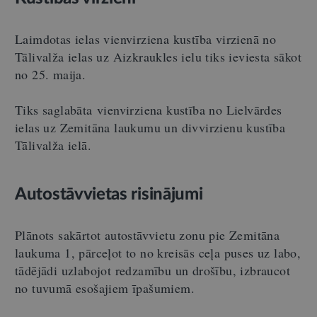
Laimdotas ielas vienvirziena kustība virzienā no
Tālivalža ielas uz Aizkraukles ielu tiks ieviesta sākot
no 25. maija.
Tiks saglabāta
vienvirziena kustība no Lielvārdes
ielas uz Zemitāna laukumu un divvirzienu kustība
Tālivalža ielā.
Autostāvvietas risinājumi
Plānots sakārtot autostāvvietu zonu pie Zemitāna
laukuma 1, pārceļot to no kreisās ceļa puses uz labo,
tādējādi uzlabojot redzamību un drošību, izbraucot
no tuvumā esošajiem īpašumiem.