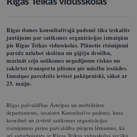
Rīgas Teikas vidusskolas
Rīgas domes konsultatīvajā padomē tika izskatīts
jautājums par satiksmes organizācijas izmaiņām
pie Rīgas Teikas vidusskolas. Plānotie risinājumi
paredz uzlabot skolēnu un gājēju drošību,
mazināt ceļu satiksmes negadījumu riskus un
sakārtot transporta plūsmu pie mācību iestādes.
Izmaiņas paredzēts ieviest pakāpeniski, sākot ar
25. maiju.
Rīgas pašvaldības Ārtelpas un mobilitātes
departaments, iesaistot Konsultatīvo padomi, kura
koordinē un izvērtē satiksmes organizācijas
risinājumus pirms pašvaldība pieņem lēmumus, kā
arī sadarbojoties ar Rīgas Teikas vidusskolas vecāku