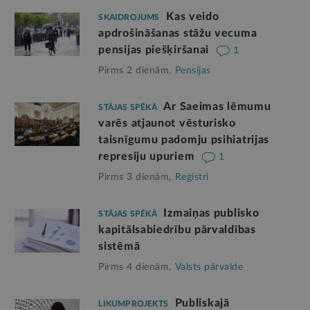
Kas veido
SKAIDROJUMS
apdrošināšanas stāžu vecuma
pensijas piešķiršanai
1
Pirms 2 dienām,
Pensijas
Ar Saeimas lēmumu
STĀJAS SPĒKĀ
varēs atjaunot vēsturisko
taisnīgumu padomju psihiatrijas
represiju upuriem
1
Pirms 3 dienām,
Reģistri
Izmaiņas publisko
STĀJAS SPĒKĀ
kapitālsabiedrību pārvaldības
sistēmā
Pirms 4 dienām,
Valsts pārvalde
Publiskajā
LIKUMPROJEKTS