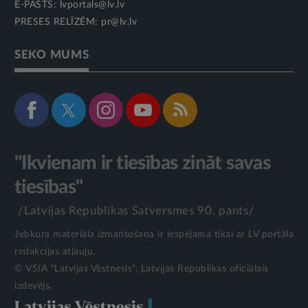
E-PASTS:
lvportals@lv.lv
PRESES RELĪZĒM:
pr@lv.lv
SEKO MUMS
"Ikvienam ir tiesības zināt savas
tiesības"
/Latvijas Republikas Satversmes 90. pants/
Jebkura materiāla izmantošana ir iespējama tikai ar LV portāla
redakcijas atļauju.
© VSIA "Latvijas Vēstnesis", Latvijas Republikas oficiālais
izdevējs.