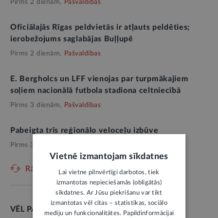
Pirms 2 dienām,
Pašvaldības
Oficiālajās Rīgas peldvietās ir atļauts peldēties;
ierobežojums saglabājas Buļļupē
Pirms 2 dienām,
Pašvaldības
E. Bergholcs un LFF vienojas par turpmākajiem
soļiem nacionālā futbola stadiona celtniecībā
Pirms 3 dienām,
Pašvaldības
Pabeigta trīs reģionālo veloceļu izbūve
Pirms 3 dienām,
Pašvaldības
Vietnē izmantojam sīkdatnes
Rādīt vēl
Lai vietne pilnvērtīgi darbotos, tiek
izmantotas nepieciešamās (obligātās)
sīkdatnes. Ar Jūsu piekrišanu var tikt
izmantotas vēl citas – statistikas, sociālo
VĒL PAR ŠO TĒMU
mediju un funkcionalitātes. Papildinformācijai