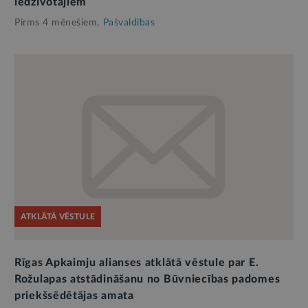
iedzīvotājiem
Pirms 4 mēnešiem,
Pašvaldības
ATKLĀTĀ VĒSTULE
Rīgas Apkaimju alianses atklātā vēstule par E.
Rožulapas atstādināšanu no Būvniecības padomes
priekšsēdētājas amata