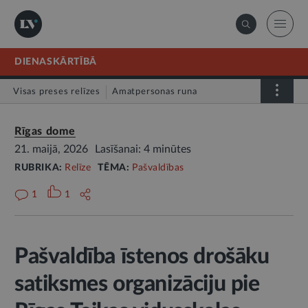
DIENASKĀRTĪBĀ
Visas preses relīzes
Amatpersonas runa
Atklātā vēstule
Relīze
Rīgas dome
21. maijā, 2026
Lasīšanai: 4 minūtes
RUBRIKA:
Relīze
TĒMA:
Pašvaldības
1
1
Pašvaldība īstenos drošāku
satiksmes organizāciju pie