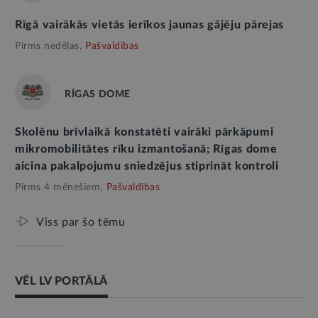
Rīgā vairākās vietās ierīkos jaunas gājēju pārejas
Pirms nedēļas,
Pašvaldības
RĪGAS DOME
Skolēnu brīvlaikā konstatēti vairāki pārkāpumi
mikromobilitātes rīku izmantošanā; Rīgas dome
aicina pakalpojumu sniedzējus stiprināt kontroli
Pirms 4 mēnešiem,
Pašvaldības
Viss par šo tēmu
VĒL LV PORTĀLĀ
AMATPERSONAS RUNA