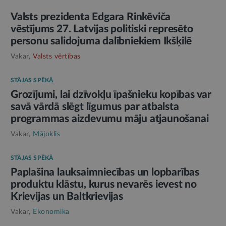
Valsts prezidenta Edgara Rinkēviča
vēstījums 27. Latvijas politiski represēto
personu salidojuma dalībniekiem Ikšķilē
Vakar,
Valsts vērtības
STĀJAS SPĒKĀ
Grozījumi, lai dzīvokļu īpašnieku kopības var
savā vārdā slēgt līgumus par atbalsta
programmas aizdevumu māju atjaunošanai
Vakar,
Mājoklis
STĀJAS SPĒKĀ
Paplašina lauksaimniecības un lopbarības
produktu klāstu, kurus nevarēs ievest no
Krievijas un Baltkrievijas
Vakar,
Ekonomika