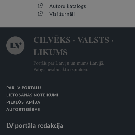
Autoru katalogs
Visi žurnāli
CILVĒKS · VALSTS ·
LIKUMS
Portāls par Latviju un mums Latvijā.
Palīgs tiesību aktu izpratnei.
PAR LV PORTĀLU
LIETOŠANAS NOTEIKUMI
PIEKĻŪSTAMĪBA
AUTORTIESĪBAS
LV portāla redakcija