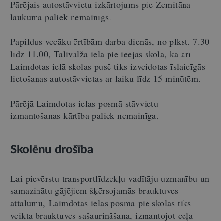
Pārējais autostāvvietu izkārtojums pie Zemitāna
laukuma paliek nemainīgs.
Papildus vecāku ērtībām darba dienās, no plkst. 7.30
līdz 11.00, Tālivalža ielā pie ieejas skolā, kā arī
Laimdotas ielā skolas pusē tiks izveidotas īslaicīgās
lietošanas autostāvvietas ar laiku līdz 15 minūtēm.
Pārējā Laimdotas ielas posmā stāvvietu
izmantošanas kārtība paliek nemainīga.
Skolēnu drošība
Lai pievērstu transportlīdzekļu vadītāju uzmanību un
samazinātu gājējiem šķērsojamās brauktuves
attālumu,
Laimdotas ielas posmā
pie skolas tiks
veikta brauktuves sašaurināšana, izmantojot ceļa