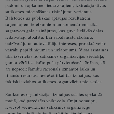
padomi un apkaimes iedzīvotājiem, izstrādāja divus
satiksmes mierināšanas risinājumu variantus.
Balstoties uz publiskās aptaujas rezultātiem,
saņemtajiem ieteikumiem un komentāriem, tika
sagatavots gala risinājums, kas guva lielākās daļas
iedzīvotāju atbalstu. Lai sabalansētu skolēnu,
iedzīvotāju un autovadītāju intereses, projektā veikti
vairāki papildinājumi un uzlabojumi.
Visas izmaiņas
tika izvērtētas no satiksmes organizācijas viedokļa,
ņemot vērā iesaistīto pušu pārvietošanās ērtības, kā
arī nepieciešamību racionāli izmantot laika un
finanšu resursus, ieviešot tikai tās izmaiņas, kas
faktiski uzlabos satiksmes organizāciju pie skolas.
Satiksmes organizācijas izmaiņas stāsies spēkā 25.
maijā, kad paredzēts veikt ceļa zīmju nomaiņu,
ieviešot vienvirziena satiksmes organizāciju
Laimdotas ielā virzienā no Tālivalža ielas uz