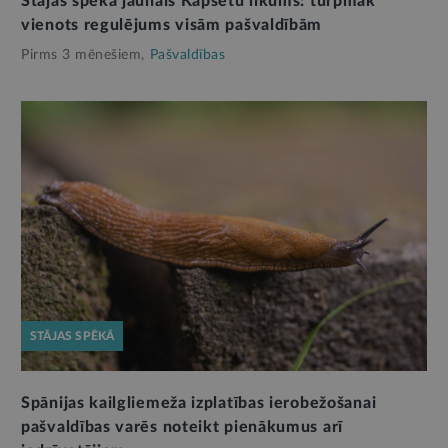
Stājas spēkā jaunais Kapsētu likums: turpmāk
vienots regulējums visām pašvaldībām
Pirms 3 mēnešiem,
Pašvaldības
STĀJAS SPĒKĀ
Spānijas kailgliemeža izplatības ierobežošanai
pašvaldības varēs noteikt pienākumus arī