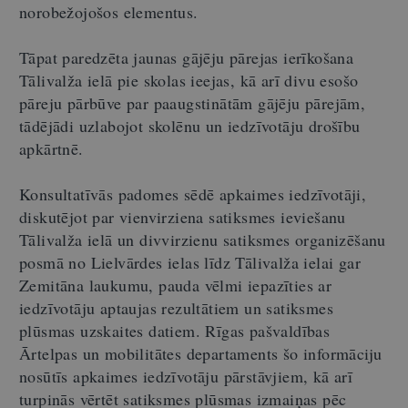
norobežojošos elementus.
Tāpat paredzēta jaunas gājēju pārejas ierīkošana
Tālivalža ielā pie skolas ieejas, kā arī divu esošo
pāreju pārbūve par paaugstinātām gājēju pārejām,
tādējādi uzlabojot skolēnu un iedzīvotāju drošību
apkārtnē.
Konsultatīvās padomes sēdē apkaimes iedzīvotāji,
diskutējot par vienvirziena satiksmes ieviešanu
Tālivalža ielā un divvirzienu satiksmes organizēšanu
posmā no Lielvārdes ielas līdz Tālivalža ielai gar
Zemitāna laukumu, pauda vēlmi iepazīties ar
iedzīvotāju aptaujas rezultātiem un satiksmes
plūsmas uzskaites datiem. Rīgas pašvaldības
Ārtelpas un mobilitātes departaments šo informāciju
nosūtīs apkaimes iedzīvotāju pārstāvjiem, kā arī
turpinās vērtēt satiksmes plūsmas izmaiņas pēc