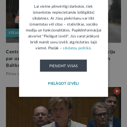
Lai vietne pilnvērtīgi darbotos, tiek
izmantotas nepieciešamās (obligātās)
sīkdatnes. Ar Jūsu piekrišanu var tikt
izmantotas vēl citas – statistikas, sociālo
mediju un funkcionalitātes. Papildinformācijai
STĀJAS SPĒKĀ
atveriet "Pielāgot izvēli". Jūs varat jebkurā
brīdī mainīt savu izvēli, atgriežoties šajā
vietnē. Plašāk –
sīkdatņu politikā
.
Centrālā statistikas pārvalde publicēs informāciju
par uzņēmumiem, kas sadarbojas ar Krieviju un
Baltkrieviju
1
PIEŅEMT VISAS
Pirms mēneša,
Ārlietas
PIELĀGOT IZVĒLI