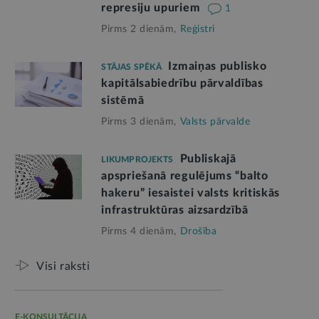
represiju upuriem
1
Pirms 2 dienām,
Reģistri
Izmaiņas publisko
STĀJAS SPĒKĀ
kapitālsabiedrību pārvaldības
sistēmā
Pirms 3 dienām,
Valsts pārvalde
Publiskajā
LIKUMPROJEKTS
apspriešanā regulējums “balto
hakeru” iesaistei valsts kritiskās
infrastruktūras aizsardzībā
Pirms 4 dienām,
Drošība
Visi raksti
E-KONSULTĀCIJA