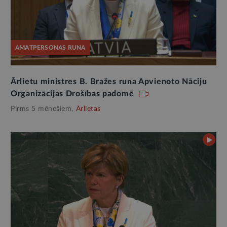
AMATPERSONAS RUNA
Ārlietu ministres B. Bražes runa Apvienoto Nāciju
Organizācijas Drošības padomē
Pirms 5 mēnešiem,
Ārlietas