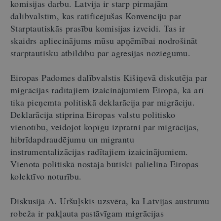
komisijas darbu. Latvija ir starp pirmajām
dalībvalstīm, kas ratificējušas Konvenciju par
Starptautiskās prasību komisijas izveidi. Tas ir
skaidrs apliecinājums mūsu apņēmībai nodrošināt
starptautisku atbildību par agresijas noziegumu.
Eiropas Padomes dalībvalstis Kišiņevā diskutēja par
migrācijas radītajiem izaicinājumiem Eiropā, kā arī
tika pieņemta politiskā deklarācija par migrāciju.
Deklarācija stiprina Eiropas valstu politisko
vienotību, veidojot kopīgu izpratni par migrācijas,
hibrīdapdraudējumu un migrantu
instrumentalizācijas radītajiem izaicinājumiem.
Vienota politiskā nostāja būtiski palielina Eiropas
kolektīvo noturību.
Diskusijā A. Uršuļskis uzsvēra, ka Latvijas austrumu
robeža ir pakļauta pastāvīgam migrācijas