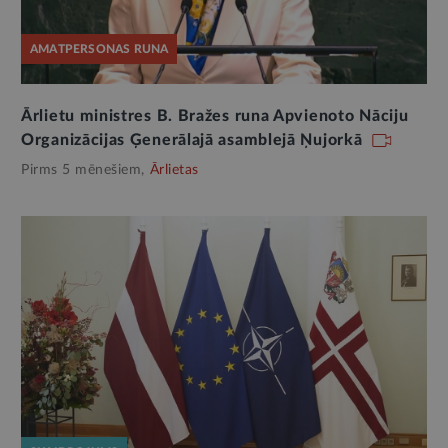
AMATPERSONAS RUNA
Ārlietu ministres B. Bražes runa Apvienoto Nāciju
Organizācijas Ģenerālajā asamblejā Ņujorkā
Pirms 5 mēnešiem,
Ārlietas