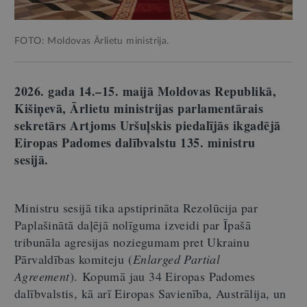
FOTO: Moldovas Ārlietu ministrija.
2026. gada 14.–15. maijā Moldovas Republikā,
Kišiņevā, Ārlietu ministrijas parlamentārais
sekretārs Artjoms Uršuļskis piedalījās ikgadējā
Eiropas Padomes dalībvalstu 135. ministru
sesijā.
Ministru sesijā tika apstiprināta Rezolūcija par
Paplašinātā daļējā nolīguma izveidi par Īpašā
tribunāla agresijas noziegumam pret Ukrainu
Pārvaldības komiteju (
Enlarged Partial
Agreement
).
Kopumā jau 34 Eiropas Padomes
dalībvalstis, kā arī Eiropas Savienība, Austrālija, un