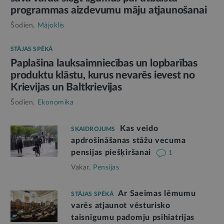
programmas aizdevumu māju atjaunošanai
Šodien,
Mājoklis
STĀJAS SPĒKĀ
Paplašina lauksaimniecības un lopbarības
produktu klāstu, kurus nevarēs ievest no
Krievijas un Baltkrievijas
Šodien,
Ekonomika
Kas veido
SKAIDROJUMS
apdrošināšanas stāžu vecuma
pensijas piešķiršanai
1
Vakar,
Pensijas
Ar Saeimas lēmumu
STĀJAS SPĒKĀ
varēs atjaunot vēsturisko
taisnīgumu padomju psihiatrijas