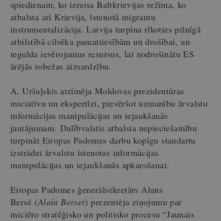
spiedienam, ko izraisa Baltkrievijas režīma, ko
atbalsta arī Krievija, īstenotā migrantu
instrumentalizācija. Latvija turpina rīkoties pilnīgā
atbilstībā cilvēka pamattiesībām un drošībai, un
iegulda ievērojamus resursus, lai nodrošinātu ES
ārējās robežas aizsardzību.
A. Uršuļskis atzīmēja Moldovas prezidentūras
iniciatīvu un ekspertīzi, pievēršot uzmanību ārvalstu
informācijas manipulācijas un iejaukšanās
jautājumam. Dalībvalstis atbalsta nepieciešamību
turpināt Eiropas Padomes darbu kopīgu standartu
izstrādei ārvalstu īstenotas informācijas
manipulācijas un iejaukšanās apkarošanai.
Eiropas Padomes ģenerālsekretārs Alans
Bersē (
Alain Berset
) prezentēja ziņojumu par
iniciēto stratēģisko un politisko procesu “Jaunais