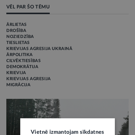
VĒL PAR ŠO TĒMU
ĀRLIETAS
DROŠĪBA
NOZIEDZĪBA
TIESLIETAS
KRIEVIJAS AGRESIJA UKRAINĀ
ĀRPOLITIKA
CILVĒKTIESĪBAS
DEMOKRĀTIJA
KRIEVIJA
KRIEVIJAS AGRESIJA
MIGRĀCIJA
Vietnē izmantojam sīkdatnes