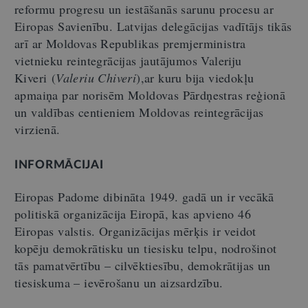
reformu progresu un iestāšanās sarunu procesu ar
Eiropas Savienību. Latvijas delegācijas vadītājs tikās
arī ar Moldovas Republikas premjerministra
vietnieku reintegrācijas jautājumos Valeriju
Kiveri (
Valeriu Chiveri
),ar kuru bija viedokļu
apmaiņa par norisēm Moldovas Pārdņestras reģionā
un valdības centieniem Moldovas reintegrācijas
virzienā.
INFORMĀCIJAI
Eiropas Padome dibināta 1949. gadā un ir vecākā
politiskā organizācija Eiropā, kas apvieno 46
Eiropas valstis. Organizācijas mērķis ir veidot
kopēju demokrātisku un tiesisku telpu, nodrošinot
tās pamatvērtību – cilvēktiesību, demokrātijas un
tiesiskuma – ievērošanu un aizsardzību.