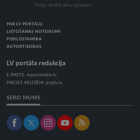
Palīgs tiesību aktu izpratnei.
PAR LV PORTĀLU
LIETOŠANAS NOTEIKUMI
PIEKĻŪSTAMĪBA
AUTORTIESĪBAS
LV portāla redakcija
E-PASTS:
lvportals@lv.lv
PRESES RELĪZĒM:
pr@lv.lv
SEKO MUMS