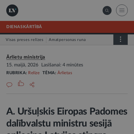
DIENASKĀRTĪBĀ
Visas preses relīzes
Amatpersonas runa
Atklātā vēstule
Relīze
Ārlietu ministrija
15. maijā, 2026
Lasīšanai: 4 minūtes
RUBRIKA:
Relīze
TĒMA:
Ārlietas
A. Uršuļskis Eiropas Padomes
dalībvalstu ministru sesijā