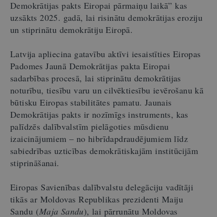
Demokrātijas pakts Eiropai pārmaiņu laikā” kas
uzsākts 2025. gadā, lai risinātu demokrātijas eroziju
un stiprinātu demokrātiju Eiropā.
Latvija apliecina gatavību aktīvi iesaistīties Eiropas
Padomes Jaunā Demokrātijas pakta Eiropai
sadarbības procesā, lai stiprinātu demokrātijas
noturību, tiesību varu un cilvēktiesību ievērošanu kā
būtisku Eiropas stabilitātes pamatu. Jaunais
Demokrātijas pakts ir nozīmīgs instruments, kas
palīdzēs dalībvalstīm pielāgoties mūsdienu
izaicinājumiem – no hibrīdapdraudējumiem līdz
sabiedrības uzticības demokrātiskajām institūcijām
stiprināšanai.
Eiropas Savienības dalībvalstu delegāciju vadītāji
tikās ar Moldovas Republikas prezidenti Maiju
Sandu (
Maja Sandu
), lai pārrunātu Moldovas