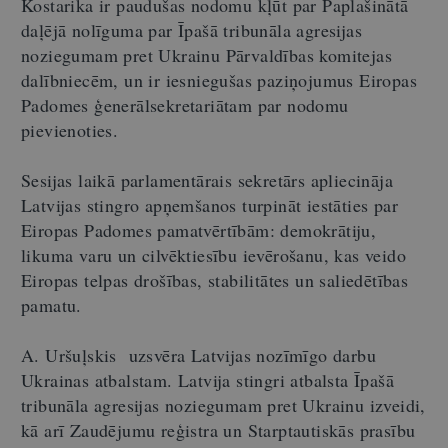
Kostarika ir paudušas nodomu kļūt par Paplašinātā
daļējā nolīguma par Īpašā tribunāla agresijas
noziegumam pret Ukrainu Pārvaldības komitejas
dalībniecēm, un ir iesniegušas paziņojumus Eiropas
Padomes ģenerālsekretariātam par nodomu
pievienoties.
Sesijas laikā parlamentārais sekretārs apliecināja
Latvijas stingro apņemšanos turpināt iestāties par
Eiropas Padomes pamatvērtībām: demokrātiju,
likuma varu un cilvēktiesību ievērošanu, kas veido
Eiropas telpas drošības, stabilitātes un saliedētības
pamatu.
A. Uršuļskis uzsvēra Latvijas nozīmīgo darbu
Ukrainas atbalstam. Latvija stingri atbalsta Īpašā
tribunāla agresijas noziegumam pret Ukrainu izveidi,
kā arī Zaudējumu reģistra un Starptautiskās prasību