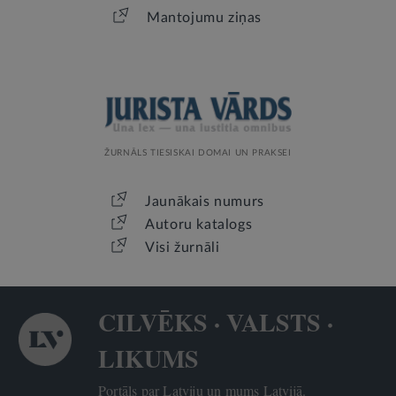
Mantojumu ziņas
ŽURNĀLS TIESISKAI DOMAI UN PRAKSEI
Jaunākais numurs
Autoru katalogs
Visi žurnāli
CILVĒKS · VALSTS ·
LIKUMS
Portāls par Latviju un mums Latvijā.