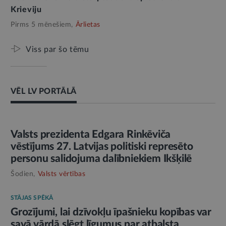
Krieviju
Pirms 5 mēnešiem,
Ārlietas
Viss par šo tēmu
VĒL LV PORTĀLĀ
AMATPERSONAS RUNA
Valsts prezidenta Edgara Rinkēviča
vēstījums 27. Latvijas politiski represēto
personu salidojuma dalībniekiem Ikšķilē
Šodien,
Valsts vērtības
STĀJAS SPĒKĀ
Grozījumi, lai dzīvokļu īpašnieku kopības var
savā vārdā slēgt līgumus par atbalsta