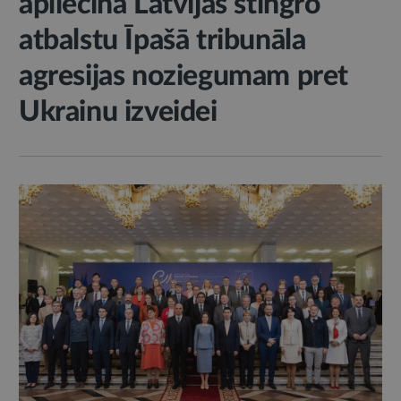
apliecina Latvijas stingro
atbalstu Īpašā tribunāla
agresijas noziegumam pret
Ukrainu izveidei