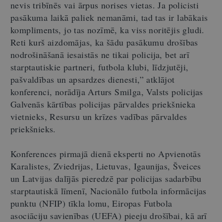
nevis tribīnēs vai ārpus norises vietas. Ja policisti
pasākuma laikā paliek nemanāmi, tad tas ir labākais
kompliments, jo tas nozīmē, ka viss noritējis gludi.
Reti kurš aizdomājas, ka šādu pasākumu drošības
nodrošināšanā iesaistās ne tikai policija, bet arī
starptautiskie partneri, futbola klubi, līdzjutēji,
pašvaldības un apsardzes dienesti,” atklājot
konferenci, norādīja Arturs Smilga, Valsts policijas
Galvenās kārtības policijas pārvaldes priekšnieka
vietnieks, Resursu un krīzes vadības pārvaldes
priekšnieks.
Konferences pirmajā dienā eksperti no Apvienotās
Karalistes, Zviedrijas, Lietuvas, Igaunijas, Šveices
un Latvijas dalījās pieredzē par policijas sadarbību
starptautiskā līmenī, Nacionālo futbola informācijas
punktu (NFIP) tīkla lomu, Eiropas Futbola
asociāciju savienības (UEFA) pieeju drošībai, kā arī