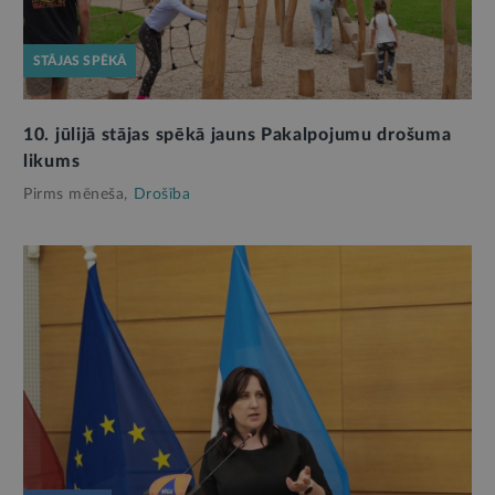
STĀJAS SPĒKĀ
10. jūlijā stājas spēkā jauns Pakalpojumu drošuma
likums
Pirms mēneša,
Drošība