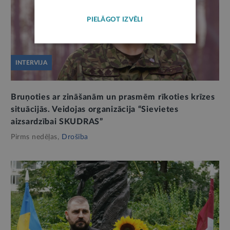
PIELĀGOT IZVĒLI
INTERVIJA
Bruņoties ar zināšanām un prasmēm rīkoties krīzes
situācijās. Veidojas organizācija “Sievietes
aizsardzībai SKUDRAS”
Pirms nedēļas,
Drošība