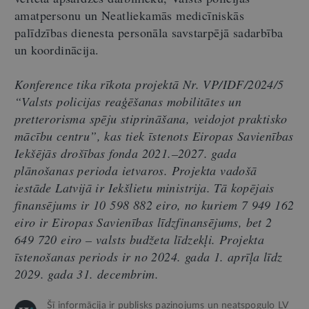
amatpersonu un Neatliekamās medicīniskās
palīdzības dienesta personāla savstarpējā sadarbība
un koordinācija.
Konference tika rīkota projektā Nr. VP/IDF/2024/5
“Valsts policijas reaģēšanas mobilitātes un
pretterorisma spēju stiprināšana, veidojot praktisko
mācību centru”, kas tiek īstenots Eiropas Savienības
Iekšējās drošības fonda 2021.–2027. gada
plānošanas perioda ietvaros. Projekta vadošā
iestāde Latvijā ir Iekšlietu ministrija. Tā kopējais
finansējums ir 10 598 882 eiro, no kuriem 7 949 162
eiro ir Eiropas Savienības līdzfinansējums, bet 2
649 720 eiro – valsts budžeta līdzekļi. Projekta
īstenošanas periods ir no 2024. gada 1. aprīļa līdz
2029. gada 31. decembrim.
Šī informācija ir publisks paziņojums un neatspoguļo LV