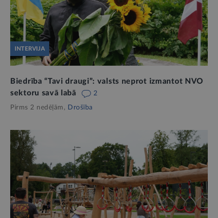
INTERVIJA
Biedrība “Tavi draugi”: valsts neprot izmantot NVO
sektoru savā labā
2
Pirms 2 nedēļām,
Drošība