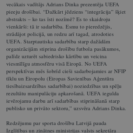
vecākais vadītājs Adrians Dinka prezentēja UEFA
pieeju drošībai. “Dažkārt jēdziens “integrācija” šķiet
abstrakts – ko tas īsti nozīmē? Es to skaidroju
vienkārši: tā ir sadarbība. Esmu to pieredzējis,
strādājot policijā, un redzu arī tagad, atrodoties
UEFA. Starptautiska sadarbība starp dažādām
organizācijām stiprina drošību futbola pasākumos,
palīdz uzturēt sabiedrisko kārtību un veicina
viesmīlīgu atmosfēru visā Eiropā. No UEFA
perspektīvas mēs šobrīd cieši sadarbojamies ar NFIP
tīklu un Eiropolu (Eiropas Savienības Aģentūra
tiesībaizsardzības sadarbībai) noziedzības un spēļu
rezultātu manipulāciju apkarošanā. UEFA iegulda
ievērojamu darbu arī sadarbības stiprināšanā starp
publisko un privāto sektoru,” uzsvēra Adrians Dinka.
Redzējumu par sporta drošību Latvijā pauda
Izglītības un zinātnes ministrijas valsts sekretāra