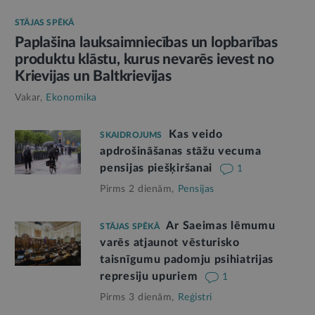
STĀJAS SPĒKĀ
Paplašina lauksaimniecības un lopbarības
produktu klāstu, kurus nevarēs ievest no
Krievijas un Baltkrievijas
Vakar,
Ekonomika
Kas veido
SKAIDROJUMS
apdrošināšanas stāžu vecuma
pensijas piešķiršanai
1
Pirms 2 dienām,
Pensijas
Ar Saeimas lēmumu
STĀJAS SPĒKĀ
varēs atjaunot vēsturisko
taisnīgumu padomju psihiatrijas
represiju upuriem
1
Pirms 3 dienām,
Reģistri