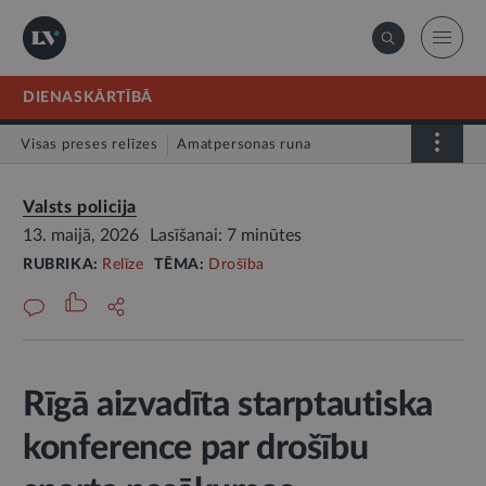
DIENASKĀRTĪBĀ
Visas preses relīzes
Amatpersonas runa
Atklātā vēstule
Relīze
Valsts policija
13. maijā, 2026
Lasīšanai: 7 minūtes
RUBRIKA:
Relīze
TĒMA:
Drošība
Rīgā aizvadīta starptautiska
konference par drošību