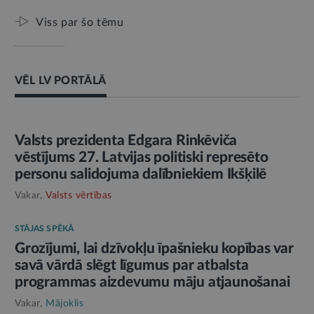
Viss par šo tēmu
VĒL LV PORTĀLĀ
AMATPERSONAS RUNA
Valsts prezidenta Edgara Rinkēviča
vēstījums 27. Latvijas politiski represēto
personu salidojuma dalībniekiem Ikšķilē
Vakar,
Valsts vērtības
STĀJAS SPĒKĀ
Grozījumi, lai dzīvokļu īpašnieku kopības var
savā vārdā slēgt līgumus par atbalsta
programmas aizdevumu māju atjaunošanai
Vakar,
Mājoklis