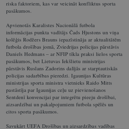
riska faktoriem, kas var veicināt konfliktus sporta
pasākumos.
Apvienotās Karalistes Nacionālā futbola
informācijas punkta vadītājs Čads Hjustons un viņa
kolēģis Rodžers Brauns iepazīstināja ar aktualitātēm
futbola drošības jomā, Zviedrijas policijas pārstāvis
Daniels Hedmans – ar NFIP tīkla praksi lielos sporta
pasākumos, bet Lietuvas Iekšlietu ministrijas
pārstāvis Ruslans Zadorins dalījās ar starptautiskās
policijas sadarbības pieredzi. Igaunijas Kultūras
ministrijas sporta ministra vietnieks Raido Mitts
pastāstīja par Igaunijas ceļu uz pievienošanos
Sentdenī konvencijai par integrētu pieeju drošībai,
aizsardzībai un pakalpojumiem futbola spēlēs un
citos sporta pasākumos.
Savukārt UEFA Drošības un aizsardzības vadības