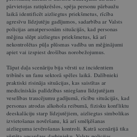
pārvietojas ratiņkrēslos, spēja personu pārbaužu
laikā identificēt aizliegtus priekšmetus, rīcība
agresīvu līdzjutēju gadījumos, sadarbība ar Valsts
policijas amatpersonām situācijās, kad personas
mēģina slēpt aizliegtus priekšmetus, kā arī
nekontrolētas pūļa plūsmas vadība un mēģinājumi
apiet vai izspiest drošības norobežojumus.
Tāpat daļa scenāriju bija vērsti uz incidentiem
tribīnēs un fanu sektorā spēles laikā. Dalībnieki
praktiski risināja situācijas, kas saistītas ar
medicīniskās palīdzības sniegšanu līdzjutējam
veselības traucējumu gadījumā, rīcību situācijās, kad
personas atrodas alkohola reibumā, fizisku konfliktu
deeskalāciju starp līdzjutējiem, aizliegtas simbolikas
izvietošanas novēršanu, kā arī smēķēšanas
aizlieguma ievērošanas kontroli. Katrā scenārijā tika
vērtēta apsardzes darbinieku, Valsts policijas