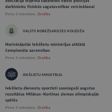
asociācija stiprina sadarbību Valsts policijas
darbinieku fiziskās sagatavotības veicināšanai
Pirms 3 mēnešiem,
Drošība
VALSTS ROBEŽSARDZES KOLEDŽA
Norisinājušās Iekšlietu ministrijas atklātā
čempionāta sacensības
Pirms 5 mēnešiem,
Drošība
IEKŠLIETU MINISTRIJA
Iekšlietu dienestu sportisti sasnieguši augstus
rezultātus Milānas–Kortīnas ziemas olimpiskajās
spēlēs
Pirms 5 mēnešiem,
Drošība