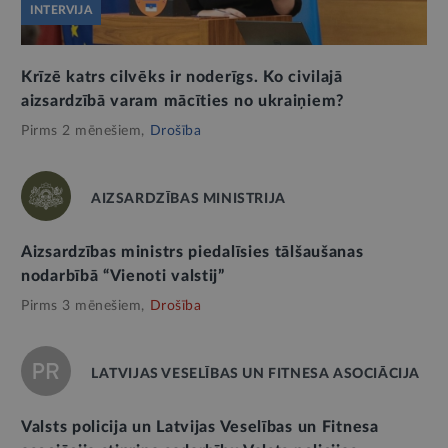
INTERVIJA
Krīzē katrs cilvēks ir noderīgs. Ko civilajā
aizsardzībā varam mācīties no ukraiņiem?
Pirms 2 mēnešiem,
Drošība
AIZSARDZĪBAS MINISTRIJA
Aizsardzības ministrs piedalīsies tālšaušanas
nodarbībā “Vienoti valstij”
Pirms 3 mēnešiem,
Drošība
LATVIJAS VESELĪBAS UN FITNESA ASOCIĀCIJA
Valsts policija un Latvijas Veselības un Fitnesa