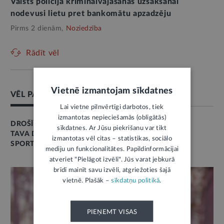
Valsts policija kriminālvajāšanas uzsākšanai
nodevusi lietu pret bankomātu apzadzēju
Pirms 2 dienām,
Noziedzība
Rādīt vēl
Vietnē izmantojam sīkdatnes
VĒL PAR ŠO TĒMU
Lai vietne pilnvērtīgi darbotos, tiek
izmantotas nepieciešamās (obligātās)
DROŠĪBA
sīkdatnes. Ar Jūsu piekrišanu var tikt
TAVA DROŠĪBA
izmantotas vēl citas – statistikas, sociālo
SPORTS
mediju un funkcionalitātes. Papildinformācijai
atveriet "Pielāgot izvēli". Jūs varat jebkurā
brīdī mainīt savu izvēli, atgriežoties šajā
vietnē. Plašāk –
sīkdatņu politikā
.
PIEŅEMT VISAS