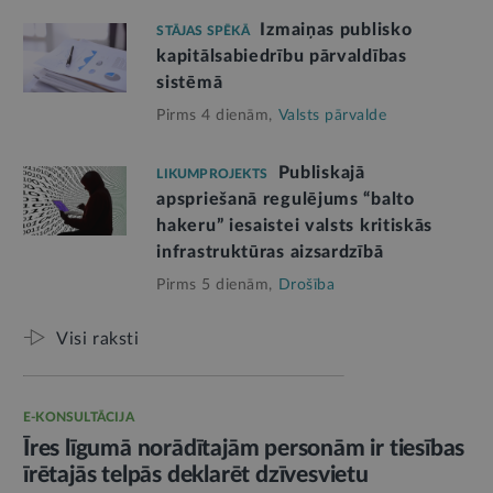
Izmaiņas publisko
STĀJAS SPĒKĀ
kapitālsabiedrību pārvaldības
sistēmā
Pirms 4 dienām,
Valsts pārvalde
Publiskajā
LIKUMPROJEKTS
apspriešanā regulējums “balto
hakeru” iesaistei valsts kritiskās
infrastruktūras aizsardzībā
Pirms 5 dienām,
Drošība
Visi raksti
E-KONSULTĀCIJA
Īres līgumā norādītajām personām ir tiesības
īrētajās telpās deklarēt dzīvesvietu