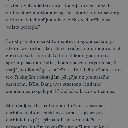
ikvienu valsts iedzīvotāju. Latvijā arvien biežāk
notiks starptautiska mēroga pasākumi, un to sekmīga
norise nav iedomājama bez ciešas sadarbības ar
Valsts policiju.”
Lai stiprinātu iesaistīto institūciju spēju savlaicīgi
identificēt riskus, koordinēt reaģēšanu un nodrošināt
efektīvu sadarbību dažādu incidentu gadījumos
sporta pasākumu laikā, konferences otrajā dienā, 8.
maijā, notika slēgtas mācības. To laikā dalībnieki no
teorētiskajām diskusijām pārgāja uz praktiskām
mācībām, BTA Daugavas stadionā reāllaika
simulācijās izspēlējot 13 dažādas krīzes situācijas.
Simulācijās tika pārbaudīta drošības sistēmas
darbība stadiona piekļuves zonā – apsardzes
darbinieku spēja pārbaudīt un komunicēt ar
personām, kurām ir kustību traucējumi un kuri