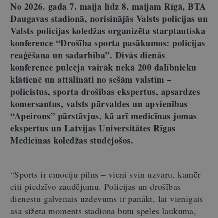
No 2026. gada 7. maija līdz 8. maijam Rīgā, BTA
Daugavas stadionā, norisinājās Valsts policijas un
Valsts policijas koledžas organizēta starptautiska
konference “Drošība sporta pasākumos: policijas
reaģēšana un sadarbība”. Divās dienās
konference pulcēja vairāk nekā 200 dalībnieku
klātienē un attālināti no sešām valstīm –
policistus, sporta drošības ekspertus, apsardzes
komersantus, valsts pārvaldes un apvienības
“Apeirons” pārstāvjus, kā arī medicīnas jomas
ekspertus un Latvijas Universitātes Rīgas
Medicīnas koledžas studējošos.
“Sports ir emociju pilns – vieni svin uzvaru, kamēr
citi piedzīvo zaudējumu. Policijas un drošības
dienestu galvenais uzdevums ir panākt, lai vienīgais
asa sižeta moments stadionā būtu spēles laukumā,