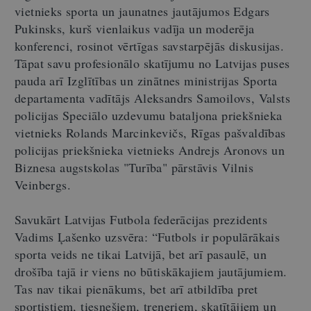
vietnieks sporta un jaunatnes jautājumos Edgars
Pukinsks, kurš vienlaikus vadīja un moderēja
konferenci, rosinot vērtīgas savstarpējās diskusijas.
Tāpat savu profesionālo skatījumu no Latvijas puses
pauda arī Izglītības un zinātnes ministrijas Sporta
departamenta vadītājs Aleksandrs Samoilovs, Valsts
policijas Speciālo uzdevumu bataljona priekšnieka
vietnieks Rolands Marcinkevičs, Rīgas pašvaldības
policijas priekšnieka vietnieks Andrejs Aronovs un
Biznesa augstskolas "Turība" pārstāvis Vilnis
Veinbergs.
Savukārt Latvijas Futbola federācijas prezidents
Vadims Ļašenko uzsvēra: “Futbols ir populārākais
sporta veids ne tikai Latvijā, bet arī pasaulē, un
drošība tajā ir viens no būtiskākajiem jautājumiem.
Tas nav tikai pienākums, bet arī atbildība pret
sportistiem, tiesnešiem, treneriem, skatītājiem un