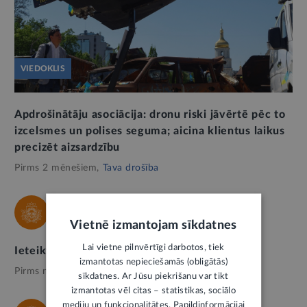
VIEDOKLIS
Apdrošinātāju asociācija: dronu riski jāvērtē pēc to
izcelsmes un polises seguma; aicina klientus laikus
precizēt aizsardzību
Pirms 2 mēnešiem,
Tava drošība
VESELĪBAS INSPEKCIJA
Vietnē izmantojam sīkdatnes
Lai vietne pilnvērtīgi darbotos, tiek
Ieteikts nepeldēties Saldus ezerā
izmantotas nepieciešamās (obligātās)
Pirms nedēļas,
Tava drošība
sīkdatnes. Ar Jūsu piekrišanu var tikt
izmantotas vēl citas – statistikas, sociālo
mediju un funkcionalitātes. Papildinformācijai