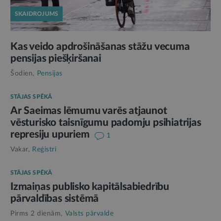
SKAIDROJUMS
Kas veido apdrošināšanas stāžu vecuma
pensijas piešķiršanai
Šodien,
Pensijas
STĀJAS SPĒKĀ
Ar Saeimas lēmumu varēs atjaunot
vēsturisko taisnīgumu padomju psihiatrijas
represiju upuriem
1
Vakar,
Reģistri
STĀJAS SPĒKĀ
Izmaiņas publisko kapitālsabiedrību
pārvaldības sistēmā
Pirms 2 dienām,
Valsts pārvalde