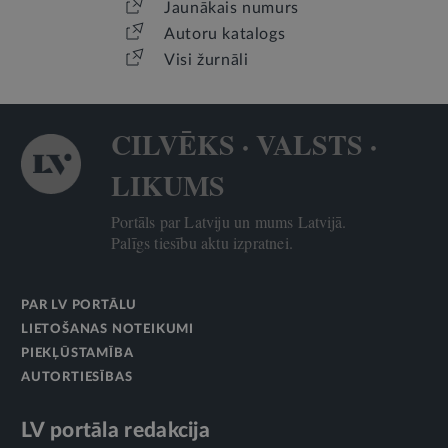
Jaunākais numurs
Autoru katalogs
Visi žurnāli
CILVĒKS · VALSTS ·
LIKUMS
Portāls par Latviju un mums Latvijā.
Palīgs tiesību aktu izpratnei.
PAR LV PORTĀLU
LIETOŠANAS NOTEIKUMI
PIEKĻŪSTAMĪBA
AUTORTIESĪBAS
LV portāla redakcija