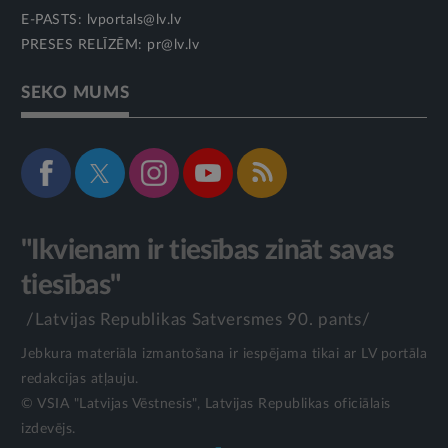
E-PASTS:
lvportals@lv.lv
PRESES RELĪZĒM:
pr@lv.lv
SEKO MUMS
"Ikvienam ir tiesības zināt savas
tiesības"
/Latvijas Republikas Satversmes 90. pants/
Jebkura materiāla izmantošana ir iespējama tikai ar LV portāla
redakcijas atļauju.
© VSIA "Latvijas Vēstnesis", Latvijas Republikas oficiālais
izdevējs.