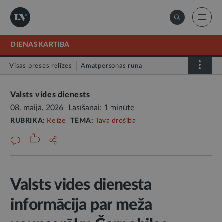
DIENASKĀRTĪBĀ
Visas preses relīzes
Amatpersonas runa
Atklātā vēstule
Relīze
Valsts vides dienests
08. maijā, 2026
Lasīšanai: 1 minūte
RUBRIKA:
Relīze
TĒMA:
Tava drošība
Valsts vides dienesta
informācija par meža