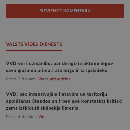
PIEVIENOT KOMENTĀRU
VALSTS VIDES DIENESTS
VVD vērš uzmanību: par derīgo izrakteņu ieguvi
savā īpašumā primāri atbildīgs ir tā īpašnieks
Pirms 3 dienām,
Vides aizsardzība
VVD: pēc intensīvajām lietavām un teritoriju
applūšanas Stendes un Irbes upē konstatēts kritiski
zems izšķīdušā skābekļa līmenis
Pirms 4 dienām,
Vide