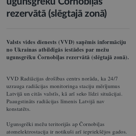
ugunsgrēku Čornobiļas
rezervātā (slēgtajā zonā)
Valsts vides dienests (VVD) saņēmis informāciju
no Ukrainas atbildīgās iestādes par mežu
ugunsgrēku Čornobiļas rezervātā (slēgtajā zonā).
VVD Radiācijas drošības centrs norāda, ka 24/7
uzrauga radiācijas monitoringa staciju mērījumus
Latvijā un citās valstīs, kā arī seko līdzi situācijai.
Paaugstināts radiācijas līmenis Latvijā nav
konstatēts.
Ugunsgrēki mežu teritorijās ap Čornobiļas
atomelektrostacija ir notikuši arī iepriekšējos gados.