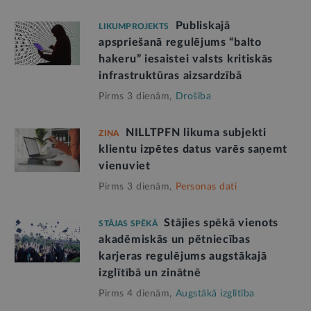
Publiskajā
LIKUMPROJEKTS
apspriešanā regulējums “balto
hakeru” iesaistei valsts kritiskās
infrastruktūras aizsardzībā
Pirms 3 dienām,
Drošība
NILLTPFN likuma subjekti
ZIŅA
klientu izpētes datus varēs saņemt
vienuviet
Pirms 3 dienām,
Personas dati
Stājies spēkā vienots
STĀJAS SPĒKĀ
akadēmiskās un pētniecības
karjeras regulējums augstākajā
izglītībā un zinātnē
Pirms 4 dienām,
Augstākā izglītība