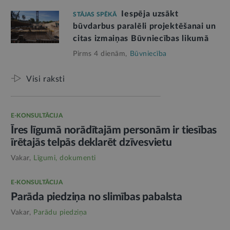
Iespēja uzsākt
STĀJAS SPĒKĀ
būvdarbus paralēli projektēšanai un
citas izmaiņas Būvniecības likumā
Pirms 4 dienām,
Būvniecība
Visi raksti
E-KONSULTĀCIJA
Īres līgumā norādītajām personām ir tiesības
īrētajās telpās deklarēt dzīvesvietu
Vakar,
Līgumi, dokumenti
E-KONSULTĀCIJA
Parāda piedziņa no slimības pabalsta
Vakar,
Parādu piedziņa