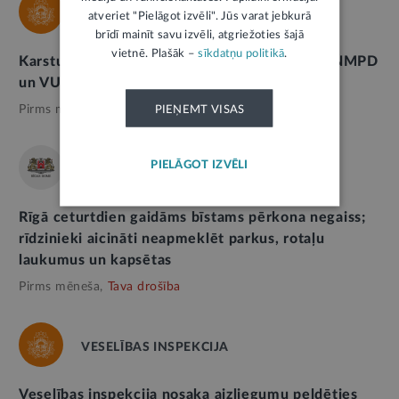
NMPD
atveriet "Pielāgot izvēli". Jūs varat jebkurā
brīdī mainīt savu izvēli, atgriežoties šajā
vietnē. Plašāk –
sīkdatņu politikā
.
Karstums var apdraudēt veselību un dzīvību: NMPD
un VUGD aicina iedzīvotājus rīkoties atbildīgi
Pirms mēneša,
Tava drošība
PIEŅEMT VISAS
PIELĀGOT IZVĒLI
RĪGAS DOME
Rīgā ceturtdien gaidāms bīstams pērkona negaiss;
rīdzinieki aicināti neapmeklēt parkus, rotaļu
laukumus un kapsētas
Pirms mēneša,
Tava drošība
VESELĪBAS INSPEKCIJA
Veselības inspekcija nosaka aizliegumu peldēties