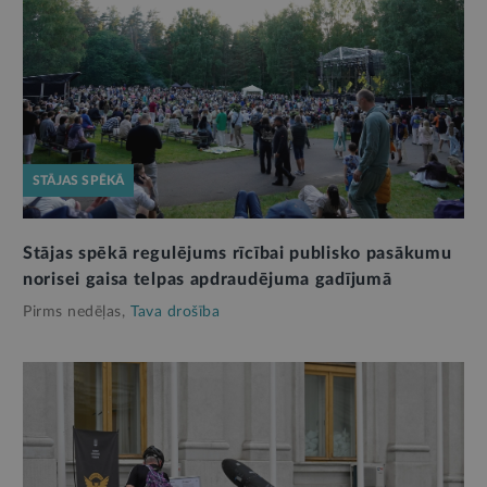
STĀJAS SPĒKĀ
Stājas spēkā regulējums rīcībai publisko pasākumu
norisei gaisa telpas apdraudējuma gadījumā
Pirms nedēļas,
Tava drošība