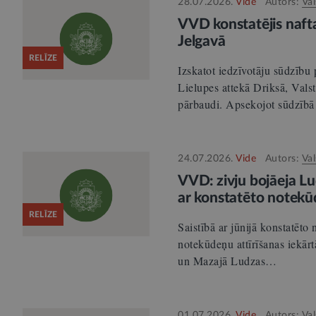
28.07.2026.
Vide
Autors:
Val
VVD konstatējis naft
Jelgavā
RELĪZE
Izskatot iedzīvotāju sūdzību
Lielupes attekā Driksā, Vals
pārbaudi. Apsekojot sūdzīb
24.07.2026.
Vide
Autors:
Val
VVD: zivju bojāeja Lud
ar konstatēto notekū
RELĪZE
Saistībā ar jūnijā konstatēt
notekūdeņu attīrīšanas iekārt
un Mazajā Ludzas…
01.07.2026.
Vide
Autors:
Val