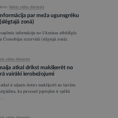
tors:
Valsts vides dienests
a informācija par meža ugunsgrēku
(slēgtajā zonā)
saņēmis informāciju no Ukrainas atbildīgās
 Čornobiļas rezervātā (slēgtajā zonā).
sts vides dienests
aija atkal drīkst makšķerēt no
rā vairāki ierobežojumi
tkal ir atļauts doties makšķerēt no laivām.
atgādina, ka pavasarī joprojām ir spēkā
.…
sts vides dienests