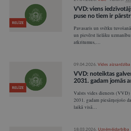
VVD: viens iedzīvotāj
puse no tiem ir pārstr
RELĪZE
Pavasaris un svētku tuvošanās
un pievērst lielāku uzmanību 
atkritumus,…
09.04.2026.
Vides aizsardzība
VVD: noteiktas galven
2031. gadam jomās ar 
RELĪZE
Valsts vides dienests (VVD) 
2031. gadam piesārņojošo da
laikā visā…
18.03.2026.
Uzņēmējdarbība