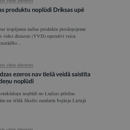
sts vides dienests
as produktu noplūdi Driksas upē
 par iespējamu naftas produktu piesārņojumu
ts vides dienests (VVD) operatīvi veica
ā norādīto…
sts vides dienests
zas ezeros nav tiešā veidā saistīta
deņu noplūdi
o notekūdeņu noplūdi no Ludzas pilsētas
ām un vēlāk fiksēto zandartu bojāeju Lielajā
sts vides dienests