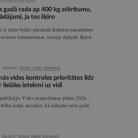
s gadā rada ap 400 kg atkritumu,
ādājami, ja tos šķiro
 ir īstais brīdis pārskatīt ikdienas paradumus
resursu izmantošanai, tostarp rūpīgāk šķirot
Autors:
Valsts vides dienests
ās vides kontroles prioritātes līdz
lielāko ietekmi uz vidi
publicējis Vides inspicēšanas plānu 2026.–
rbību jomā, nosakot, kā nākamo sešu gadu
Autors:
Valsts vides dienests