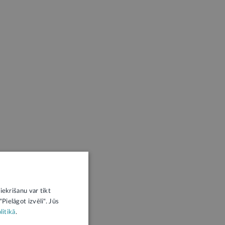
iekrišanu var tikt
Pielāgot izvēli". Jūs
litikā
.