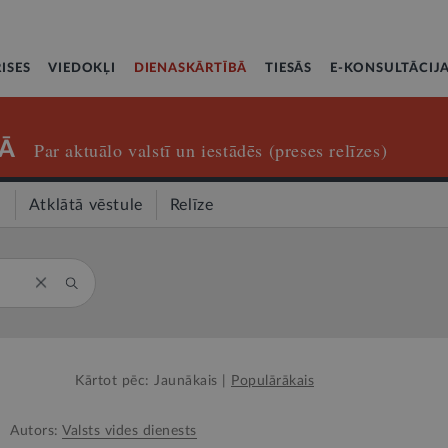
ISES
VIEDOKĻI
DIENASKĀRTĪBĀ
TIESĀS
E-KONSULTĀCIJ
Ā
Par aktuālo valstī un iestādēs (preses relīzes)
a
Atklātā vēstule
Relīze
Kārtot pēc:
Jaunākais
|
Populārākais
Autors:
Valsts vides dienests