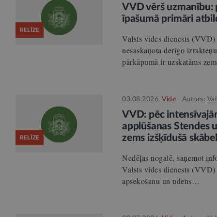
VVD vērš uzmanību: p
īpašumā primāri atbild
RELĪZE
Valsts vides dienests (VVD)
nesaskaņota derīgo izrakteņu
pārkāpumā ir uzskatāms ze
03.08.2026.
Vide
Autors:
Val
VVD: pēc intensīvajām
applūšanas Stendes un
zems izšķīdušā skābek
RELĪZE
Nedēļas nogalē, saņemot inf
Valsts vides dienests (VVD) 
apsekošanu un ūdens…