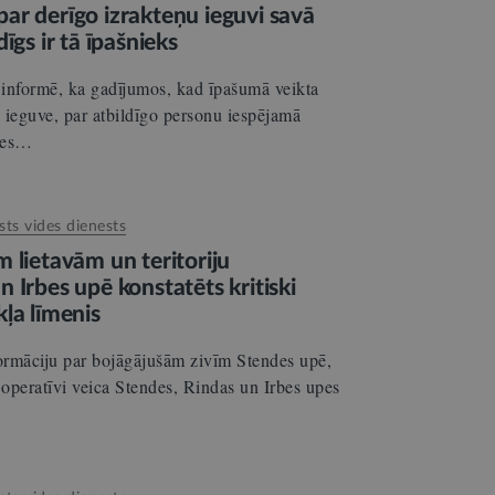
ar derīgo izrakteņu ieguvi savā
īgs ir tā īpašnieks
 informē, ka gadījumos, kad īpašumā veikta
 ieguve, par atbildīgo personu iespējamā
mes…
sts vides dienests
 lietavām un teritoriju
 Irbes upē konstatēts kritiski
ļa līmenis
ormāciju par bojāgājušām zivīm Stendes upē,
operatīvi veica Stendes, Rindas un Irbes upes