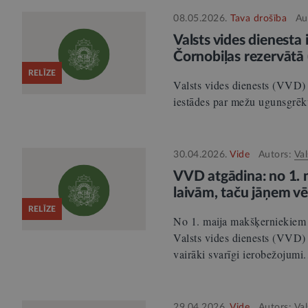
08.05.2026.
Tava drošība
Au
Valsts vides dienest
Čornobiļas rezervātā 
RELĪZE
Valsts vides dienests (VVD) 
iestādes par mežu ugunsgrēku
30.04.2026.
Vide
Autors:
Val
VVD atgādina: no 1. m
laivām, taču jāņem vē
RELĪZE
No 1. maija makšķerniekiem a
Valsts vides dienests (VVD) 
vairāki svarīgi ierobežojumi
29.04.2026.
Vide
Autors:
Val