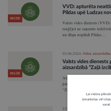
VVD: apturēta neatt
Pildas upē Ludzas no
RELĪZE
Valsts vides dienests (VVD) 
reaģējot uz saņemto iedzīvot
un dūņu noplūdi Pildas…
05.06.2026.
Vides aizsardzība
Valsts vides dienests
aizsardzībā “Zaļā izci
RELĪZE
Atzīmējot Pasaules vides dien
pasniegšanas ceremonijā Val
“Zaļās izcilības”…
Lai vietne pilnvē
izmantotas vēl citas
varat 
22.05.2026.
Vides aizsardzība