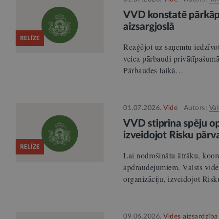
VVD konstatē pārkāp
aizsargjoslā
RELĪZE
Reaģējot uz saņemtu iedzīvo
veica pārbaudi privātīpašumā
Pārbaudes laikā…
01.07.2026.
Vide
Autors:
Val
VVD stiprina spēju op
izveidojot Risku pār
RELĪZE
Lai nodrošinātu ātrāku, koor
apdraudējumiem, Valsts vide
organizāciju, izveidojot Ri
09.06.2026.
Vides aizsardzība