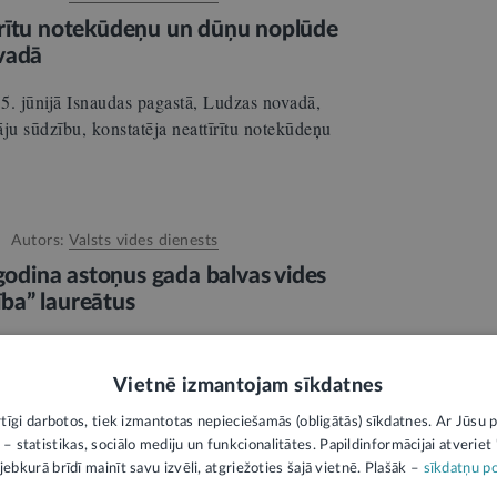
īrītu notekūdeņu un dūņu noplūde
vadā
5. jūnijā Isnaudas pagastā, Ludzas novadā,
āju sūdzību, konstatēja neattīrītu notekūdeņu
Autors:
Valsts vides dienests
 godina astoņus gada balvas vides
lība” laureātus
u Latvijā, šodien, 5. jūnijā, svinīgajā balvu
sts vides dienests (VVD) sveica astoņus
Vietnē izmantojam sīkdatnes
rtīgi darbotos, tiek izmantotas nepieciešamās (obligātās) sīkdatnes. Ar Jūsu p
 – statistikas, sociālo mediju un funkcionalitātes. Papildinformācijai atveriet "
jebkurā brīdī mainīt savu izvēli, atgriežoties šajā vietnē. Plašāk –
sīkdatņu po
Autors:
Valsts vides dienests