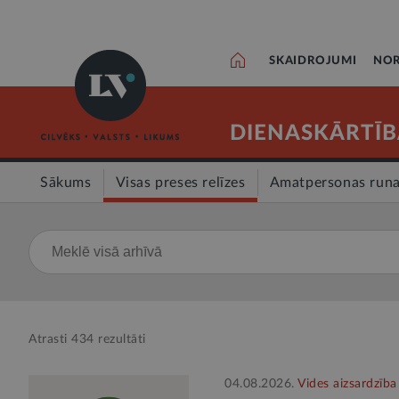
SKAIDROJUMI
NOR
DIENASKĀRTĪB
Sākums
Visas preses relīzes
Amatpersonas run
Atrasti
434
rezultāti
04.08.2026.
Vides aizsardzība