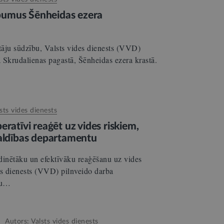
umus Šēnheidas ezera
tāju sūdzību, Valsts vides dienests (VVD)
 Skrudalienas pagastā, Šēnheidas ezera krastā.
sts vides dienests
eratīvi reaģēt uz vides riskiem,
valdības departamentu
dinētāku un efektīvāku reaģēšanu uz vides
s dienests (VVD) pilnveido darba
sku…
Autors:
Valsts vides dienests