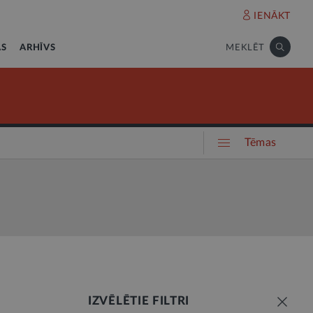
IENĀKT
AS
ARHĪVS
MEKLĒT
Tēmas
IZVĒLĒTIE FILTRI