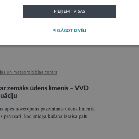
atjaunoto “Vides SOS” lietotni −
PIEŅEMT VISAS
 ziņošanai par pārkāpumiem vidē
arvien vairāk cilvēku pavada laiku ārā −
PIELĀGOT IZVĒLI
s un citās dabas teritorijās. Līdz ar aktīvāku
ijas un meteoroloģijas centrs
;
sar zemāks ūdens līmenis – VVD
uāciju
as upēs novērojams pazemināts ūdens līmenis.
jas pavasarī, kad sniega kušana izraisa palu