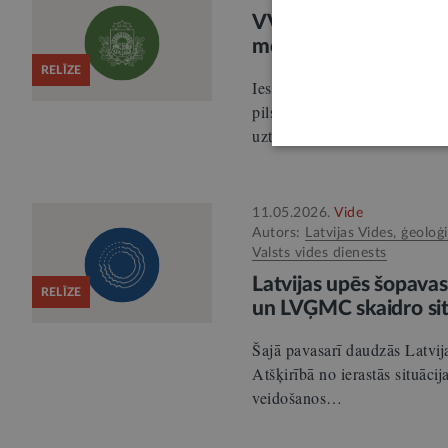
VVD aicina izmantot 
moderns un ērts rīks
RELĪZE
Iestājoties siltākam laikam, 
pilsētvidē, mežos, upju krasto
uzturēšanos…
11.05.2026.
Vide
Autors:
Latvijas Vides, ģeoloģ
Valsts vides dienests
Latvijas upēs šopava
RELĪZE
un LVĢMC skaidro sit
Šajā pavasarī daudzās Latvij
Atšķirībā no ierastās situāci
veidošanos…