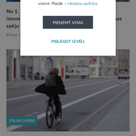
vietnē. Plašāk –
sīkdatņu politikā
.
No 1. aprīļa koplietošanas braucamrīku
iznomātājiem jānodrošina vecuma un reaģēšanas
PIEŅEMT VISAS
spēju pārbaude
Pirms 4 mēnešiem,
Ceļu satiksme
PIELĀGOT IZVĒLI
STĀJAS SPĒKĀ