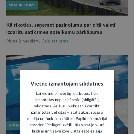
SKAIDROJUMS
Kā rīkoties, saņemot paziņojumu par citā valstī
izdarītu satiksmes noteikumu pārkāpumu
Pirms 2 nedēļām,
Ceļu satiksme
Vietnē izmantojam sīkdatnes
Lai vietne pilnvērtīgi darbotos, tiek
izmantotas nepieciešamās (obligātās)
sīkdatnes. Ar Jūsu piekrišanu var tikt
izmantotas vēl citas – statistikas, sociālo
mediju un funkcionalitātes. Papildinformācijai
atveriet "Pielāgot izvēli". Jūs varat jebkurā
STĀJAS SPĒKĀ
brīdī mainīt savu izvēli, atgriežoties šajā