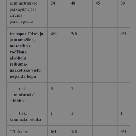
24
48
45
30
administratīvie
pārkāpumi par
ātruma
pārsniegšanu
transportlīdzekļa
4/0
2/0
0/1
(automašīna,
motocikls)
vadīšana
alkohola
reibumā/
narkotisko vielu
iespaidā kopā
3
1
t.sk.
administratīvā
atbildība
1
1
1
t.sk.
kriminālatbildība
0/1
1/0
0/1
T/l skaits: