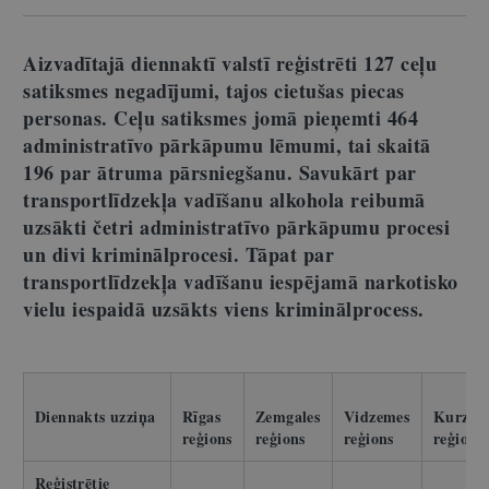
Aizvadītajā diennaktī valstī reģistrēti 127 ceļu
satiksmes negadījumi, tajos cietušas piecas
personas. Ceļu satiksmes jomā pieņemti 464
administratīvo pārkāpumu lēmumi, tai skaitā
196 par ātruma pārsniegšanu. Savukārt par
transportlīdzekļa vadīšanu alkohola reibumā
uzsākti četri administratīvo pārkāpumu procesi
un divi kriminālprocesi. Tāpat par
transportlīdzekļa vadīšanu iespējamā narkotisko
vielu iespaidā uzsākts viens kriminālprocess.
Diennakts uzziņa
Rīgas
Zemgales
Vidzemes
Kurzem
reģions
reģions
reģions
reģions
Reģistrētie