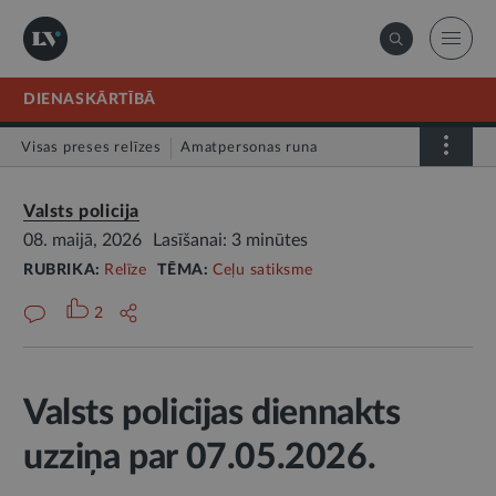
DIENASKĀRTĪBĀ
Visas preses relīzes
Amatpersonas runa
Atklātā vēstule
Relīze
Valsts policija
08. maijā, 2026
Lasīšanai: 3 minūtes
RUBRIKA:
Relīze
TĒMA:
Ceļu satiksme
2
Valsts policijas diennakts
uzziņa par 07.05.2026.