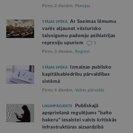
Pirms 2 dienām,
Pensijas
Ar Saeimas lēmumu
STĀJAS SPĒKĀ
varēs atjaunot vēsturisko
taisnīgumu padomju psihiatrijas
represiju upuriem
1
Pirms 3 dienām,
Reģistri
Izmaiņas publisko
STĀJAS SPĒKĀ
kapitālsabiedrību pārvaldības
sistēmā
Pirms 4 dienām,
Valsts pārvalde
Publiskajā
LIKUMPROJEKTS
apspriešanā regulējums “balto
hakeru” iesaistei valsts kritiskās
infrastruktūras aizsardzībā