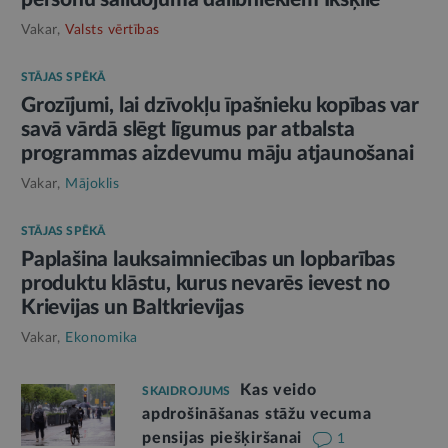
Vakar,
Valsts vērtības
STĀJAS SPĒKĀ
Grozījumi, lai dzīvokļu īpašnieku kopības var
savā vārdā slēgt līgumus par atbalsta
programmas aizdevumu māju atjaunošanai
Vakar,
Mājoklis
STĀJAS SPĒKĀ
Paplašina lauksaimniecības un lopbarības
produktu klāstu, kurus nevarēs ievest no
Krievijas un Baltkrievijas
Vakar,
Ekonomika
Kas veido
SKAIDROJUMS
apdrošināšanas stāžu vecuma
pensijas piešķiršanai
1