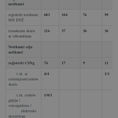
notikumi
683
104
76
99
reģistrēti notikumi
IIIS ENŽ
216
37
36
36
izsaukumu skaits
ar izbraukšanu
Notikumi ceļu
satiksmē
reģistrēti CSNg
74
17
9
11
4/4
1/1
t.sk. ar
cietušajiem/cietušo
skaits
1/0/1
t.sk. cietušo
gājēju /
velosipēdistu /
elektrisko
skrejriteņu