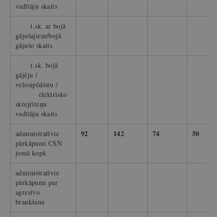
vadītāju skaits
t.sk. ar bojā
gājušajiem/bojā
gājušo skaits
t.sk. bojā
gājēju /
velosipēdistu /
elektrisko
skrejriteņu
vadītāju skaits
92
142
74
50
administratīvie
pārkāpumi CSN
jomā kopā
administratīvie
pārkāpumi par
agresīvo
braukšanu