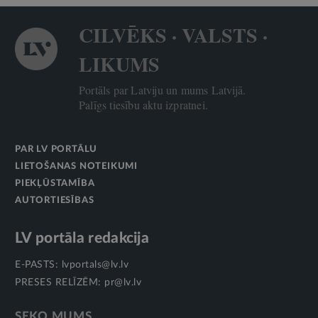
CILVĒKS · VALSTS ·
LIKUMS
Portāls par Latviju un mums Latvijā.
Palīgs tiesību aktu izpratnei.
PAR LV PORTĀLU
LIETOŠANAS NOTEIKUMI
PIEKĻŪSTAMĪBA
AUTORTIESĪBAS
LV portāla redakcija
E-PASTS:
lvportals@lv.lv
PRESES RELĪZĒM:
pr@lv.lv
SEKO MUMS