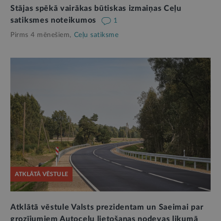
Stājas spēkā vairākas būtiskas izmaiņas Ceļu
satiksmes noteikumos
1
Pirms 4 mēnešiem,
Ceļu satiksme
ATKLĀTĀ VĒSTULE
Atklātā vēstule Valsts prezidentam un Saeimai par
grozījumiem Autoceļu lietošanas nodevas likumā