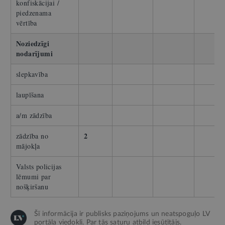
konfiskācijai /
piedzenama
vērtība
Noziedzīgi
nodarījumi
slepkavība
laupīšana
a/m zādzība
2
zādzība no
mājokļa
Valsts policijas
lēmumi par
nošķiršanu
Šī informācija ir publisks paziņojums un neatspoguļo LV
portāla viedokli. Par tās saturu atbild iesūtītājs.