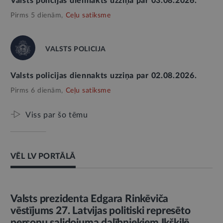
Valsts policijas diennakts uzziņa par 03.08.2026.
Pirms 5 dienām,
Ceļu satiksme
VALSTS POLICIJA
Valsts policijas diennakts uzziņa par 02.08.2026.
Pirms 6 dienām,
Ceļu satiksme
Viss par šo tēmu
VĒL LV PORTĀLĀ
AMATPERSONAS RUNA
Valsts prezidenta Edgara Rinkēviča
vēstījums 27. Latvijas politiski represēto
personu salidojuma dalībniekiem Ikšķilē