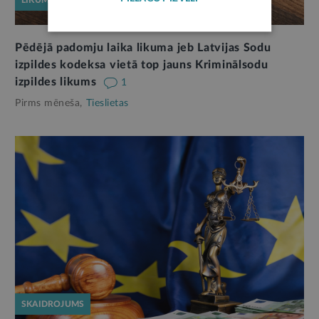
LIKUMPROJEKTS
Pēdējā padomju laika likuma jeb Latvijas Sodu
izpildes kodeksa vietā top jauns Kriminālsodu
izpildes likums
1
Pirms mēneša,
Tieslietas
SKAIDROJUMS