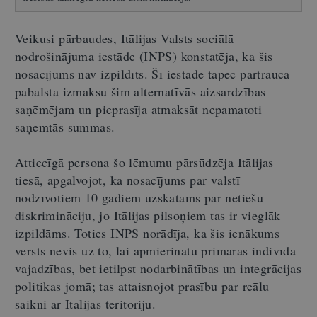
Veikusi pārbaudes, Itālijas Valsts sociālā
nodrošinājuma iestāde (INPS) konstatēja, ka šis
nosacījums nav izpildīts. Šī iestāde tāpēc pārtrauca
pabalsta izmaksu šim alternatīvās aizsardzības
saņēmējam un pieprasīja atmaksāt nepamatoti
saņemtās summas.
Attiecīgā persona šo lēmumu pārsūdzēja Itālijas
tiesā, apgalvojot, ka nosacījums par valstī
nodzīvotiem 10 gadiem uzskatāms par netiešu
diskrimināciju, jo Itālijas pilsoņiem tas ir vieglāk
izpildāms. Toties INPS norādīja, ka šis ienākums
vērsts nevis uz to, lai apmierinātu primāras indivīda
vajadzības, bet ietilpst nodarbinātības un integrācijas
politikas jomā; tas attaisnojot prasību par reālu
saikni ar Itālijas teritoriju.