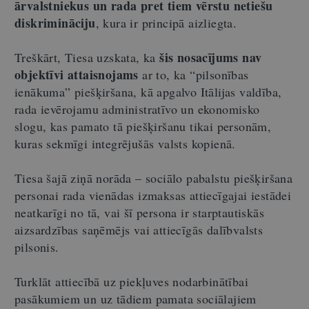
ārvalstniekus un rada pret tiem vērstu
netiešu
diskrimināciju
, kura ir principā aizliegta.
šis nosacījums nav
Treškārt, Tiesa uzskata, ka
objektīvi attaisnojams
ar to, ka “pilsonības
ienākuma” piešķiršana, kā apgalvo Itālijas valdība,
rada ievērojamu administratīvo un ekonomisko
slogu, kas pamato tā piešķiršanu tikai personām,
kuras sekmīgi integrējušās valsts kopienā.
Tiesa šajā ziņā norāda – sociālo pabalstu piešķiršana
personai rada vienādas izmaksas attiecīgajai iestādei
neatkarīgi no tā, vai šī persona ir starptautiskās
aizsardzības saņēmējs vai attiecīgās dalībvalsts
pilsonis.
Turklāt attiecībā uz piekļuves nodarbinātībai
pasākumiem un uz tādiem pamata sociālajiem