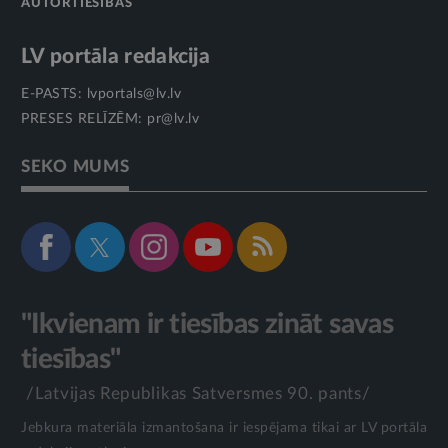
AUTORTIESĪBAS
LV portāla redakcija
E-PASTS:
lvportals@lv.lv
PRESES RELĪZĒM:
pr@lv.lv
SEKO MUMS
"Ikvienam ir tiesības zināt savas
tiesības"
/Latvijas Republikas Satversmes 90. pants/
Jebkura materiāla izmantošana ir iespējama tikai ar LV portāla