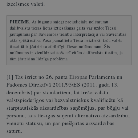
izcelsmes valsti.
PIEZĪME
. Ar lūgumu sniegt prejudiciālu nolēmumu
dalībvalstu tiesas lietas iztiesāšanas gaitā var uzdot Tiesai
jautājumus par Savienības tiesību interpretāciju vai Savienības
akta spēkā esību. Pašu pamatlietu Tiesa neiztiesā, taču valsts
tiesai tā ir jāatrisina atbilstīgi Tiesas nolēmumam. Šis
nolēmums ir vienlīdz saistošs arī citām dalībvalstu tiesām, ja
tām jāatrisina līdzīga problēma.
[1] Tas izriet no 26. panta Eiropas Parlamenta un
Padomes Direktīvā 2011/95/ES (2011. gada 13.
decembris) par standartiem, lai trešo valstu
valstspiederīgos vai bezvalstniekus kvalificētu kā
starptautiskās aizsardzības saņēmējus, par bēgļu vai
personu, kas tiesīgas saņemt alternatīvo aizsardzību,
vienotu statusu, un par piešķirtās aizsardzības
saturu.