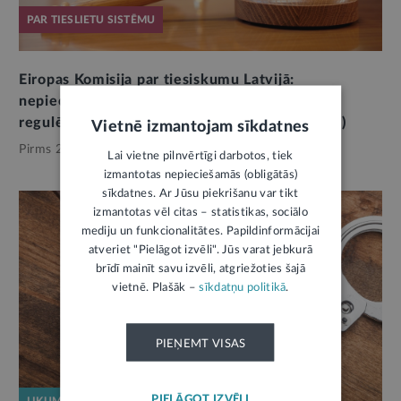
PAR TIESLIETU SISTĒMU
Eiropas Komisija par tiesiskumu Latvijā:
nepieciešams ieviest efektīvu lobēšanas
regulējumu; riski mediju neatkarībai ir zemi (II)
Vietnē izmantojam sīkdatnes
Pirms 2 nedēļām,
Tieslietas
Lai vietne pilnvērtīgi darbotos, tiek
izmantotas nepieciešamās (obligātās)
sīkdatnes. Ar Jūsu piekrišanu var tikt
izmantotas vēl citas – statistikas, sociālo
mediju un funkcionalitātes. Papildinformācijai
atveriet "Pielāgot izvēli". Jūs varat jebkurā
brīdī mainīt savu izvēli, atgriežoties šajā
vietnē. Plašāk –
sīkdatņu politikā
.
PIEŅEMT VISAS
PIELĀGOT IZVĒLI