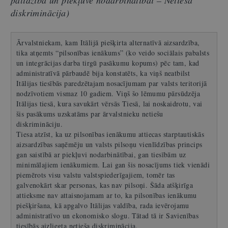
palīdzība un piekļuve nodarbinātībai – Netieša
diskriminācija)
Ārvalstniekam, kam Itālijā piešķirta alternatīvā aizsardzība,
tika atņemts “pilsonības ienākums” (ko veido sociālais pabalsts
un integrācijas darba tirgū pasākumu kopums) pēc tam, kad
administratīvā pārbaudē bija konstatēts, ka viņš neatbilst
Itālijas tiesībās paredzētajam nosacījumam par valsts teritorijā
nodzīvotiem vismaz 10 gadiem. Viņš šo lēmumu pārsūdzēja
Itālijas tiesā, kura savukārt vērsās Tiesā, lai noskaidrotu, vai
šis pasākums uzskatāms par ārvalstnieku netiešu
diskrimināciju.
Tiesa atzīst, ka uz pilsonības ienākumu attiecas starptautiskās
aizsardzības saņēmēju un valsts pilsoņu vienlīdzības princips
gan saistībā ar piekļuvi nodarbinātībai, gan tiesībām uz
minimālajiem ienākumiem. Lai gan šis nosacījums tiek vienādi
piemērots visu valstu valstspiederīgajiem, tomēr tas
galvenokārt skar personas, kas nav pilsoņi. Šāda atšķirīga
attieksme nav attaisnojamam ar to, ka pilsonības ienākumu
piešķiršana, kā apgalvo Itālijas valdība, rada ievērojamu
administratīvo un ekonomisko slogu. Tātad tā ir Savienības
tiesībās aizliegta netieša diskriminācija.