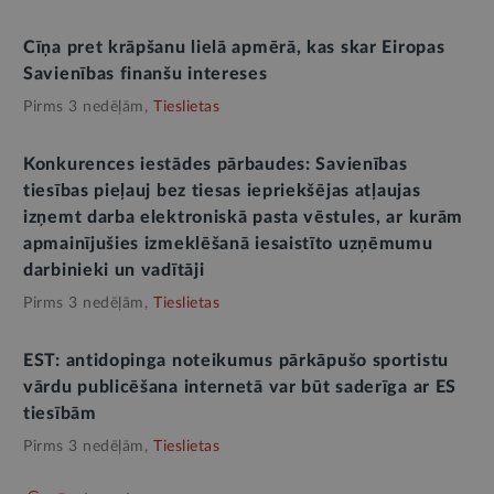
Cīņa pret krāpšanu lielā apmērā, kas skar Eiropas
Savienības finanšu intereses
Pirms 3 nedēļām,
Tieslietas
Konkurences iestādes pārbaudes: Savienības
tiesības pieļauj bez tiesas iepriekšējas atļaujas
izņemt darba elektroniskā pasta vēstules, ar kurām
apmainījušies izmeklēšanā iesaistīto uzņēmumu
darbinieki un vadītāji
Pirms 3 nedēļām,
Tieslietas
EST: antidopinga noteikumus pārkāpušo sportistu
vārdu publicēšana internetā var būt saderīga ar ES
tiesībām
Pirms 3 nedēļām,
Tieslietas