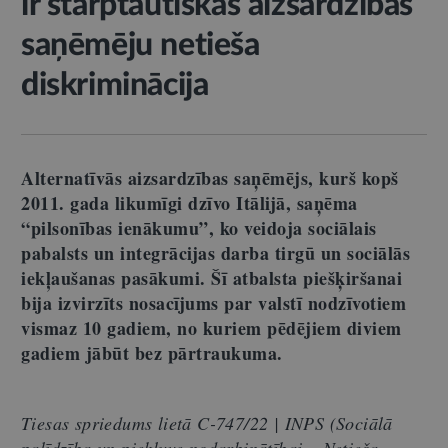
ir starptautiskās aizsardzības
saņēmēju netieša
diskriminācija
Alternatīvās aizsardzības saņēmējs, kurš kopš
2011. gada likumīgi dzīvo Itālijā, saņēma
“pilsonības ienākumu”, ko veidoja sociālais
pabalsts un integrācijas darba tirgū un sociālās
iekļaušanas pasākumi. Šī atbalsta piešķiršanai
bija izvirzīts nosacījums par valstī nodzīvotiem
vismaz 10 gadiem, no kuriem pēdējiem diviem
gadiem jābūt bez pārtraukuma.
Tiesas spriedums lietā C-747/22 | INPS (Sociālā