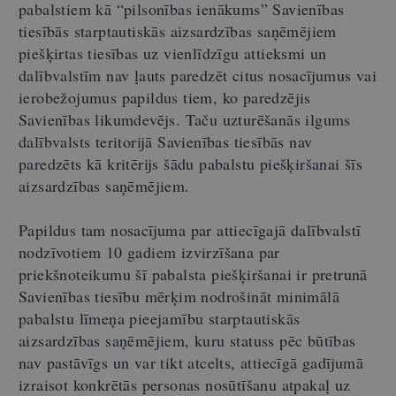
pabalstiem kā “pilsonības ienākums” Savienības
tiesībās starptautiskās aizsardzības saņēmējiem
piešķirtas tiesības uz vienlīdzīgu attieksmi un
dalībvalstīm nav ļauts paredzēt citus nosacījumus vai
ierobežojumus papildus tiem, ko paredzējis
Savienības likumdevējs. Taču uzturēšanās ilgums
dalībvalsts teritorijā Savienības tiesībās nav
paredzēts kā kritērijs šādu pabalstu piešķiršanai šīs
aizsardzības saņēmējiem.
Papildus tam nosacījuma par attiecīgajā dalībvalstī
nodzīvotiem 10 gadiem izvirzīšana par
priekšnoteikumu šī pabalsta piešķiršanai ir pretrunā
Savienības tiesību mērķim nodrošināt minimālā
pabalstu līmeņa pieejamību starptautiskās
aizsardzības saņēmējiem, kuru statuss pēc būtības
nav pastāvīgs un var tikt atcelts, attiecīgā gadījumā
izraisot konkrētās personas nosūtīšanu atpakaļ uz