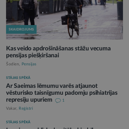
SKAIDROJUMS
Kas veido apdrošināšanas stāžu vecuma
pensijas piešķiršanai
Šodien,
Pensijas
STĀJAS SPĒKĀ
Ar Saeimas lēmumu varēs atjaunot
vēsturisko taisnīgumu padomju psihiatrijas
represiju upuriem
1
Vakar,
Reģistri
STĀJAS SPĒKĀ