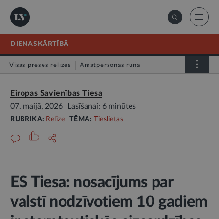
DIENASKĀRTĪBĀ
Visas preses relīzes
Amatpersonas runa
Atklātā vēstule
Relīze
Eiropas Savienības Tiesa
07. maijā, 2026
Lasīšanai: 6 minūtes
RUBRIKA:
Relīze
TĒMA:
Tieslietas
ES Tiesa: nosacījums par
valstī nodzīvotiem 10 gadiem