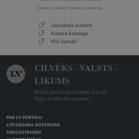
ŽURNĀLS TIESISKAI DOMAI UN PRAKSEI
Jaunākais numurs
Autoru katalogs
Visi žurnāli
CILVĒKS · VALSTS ·
LIKUMS
Portāls par Latviju un mums Latvijā.
Palīgs tiesību aktu izpratnei.
PAR LV PORTĀLU
LIETOŠANAS NOTEIKUMI
PIEKĻŪSTAMĪBA