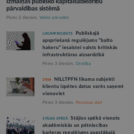
Izmaiņas publisko kapitālsabiedrību
pārvaldības sistēmā
Pirms 2 dienām,
Valsts pārvalde
Publiskajā
LIKUMPROJEKTS
apspriešanā regulējums “balto
hakeru” iesaistei valsts kritiskās
infrastruktūras aizsardzībā
Pirms 3 dienām,
Drošība
NILLTPFN likuma subjekti
ZIŅA
klientu izpētes datus varēs saņemt
vienuviet
Pirms 3 dienām,
Personas dati
Stājies spēkā vienots
STĀJAS SPĒKĀ
akadēmiskās un pētniecības
karjeras regulējums augstākajā