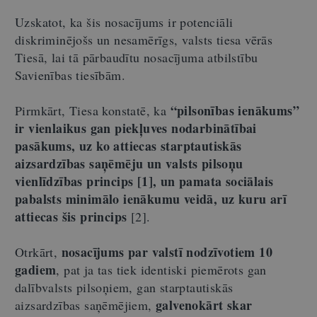
Uzskatot, ka šis nosacījums ir potenciāli
diskriminējošs un nesamērīgs, valsts tiesa vērās
Tiesā, lai tā pārbaudītu nosacījuma atbilstību
Savienības tiesībām.
“pilsonības ienākums”
Pirmkārt, Tiesa konstatē, ka
ir vienlaikus gan piekļuves nodarbinātībai
pasākums, uz ko attiecas starptautiskās
aizsardzības saņēmēju un valsts pilsoņu
vienlīdzības princips [1], un pamata sociālais
pabalsts minimālo ienākumu veidā, uz kuru arī
attiecas šis princips
[2].
nosacījums par valstī nodzīvotiem 10
Otrkārt,
gadiem
, pat ja tas tiek identiski piemērots gan
dalībvalsts pilsoņiem, gan starptautiskās
galvenokārt skar
aizsardzības saņēmējiem,