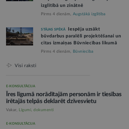
izglītībā un zinātnē
Pirms 4 dienām,
Augstākā izglītība
Iespēja uzsākt
STĀJAS SPĒKĀ
būvdarbus paralēli projektēšanai un
citas izmaiņas Būvniecības likumā
Pirms 4 dienām,
Būvniecība
Visi raksti
E-KONSULTĀCIJA
Īres līgumā norādītajām personām ir tiesības
īrētajās telpās deklarēt dzīvesvietu
Vakar,
Līgumi, dokumenti
E-KONSULTĀCIJA