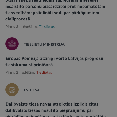
Stājas spēkā regulējums sabiedrības interesēs
iesaistīto personu aizsardzībai pret nepamatotām
tiesvedībām; palielināti sodi par pārkāpumiem
civilprocesā
Pirms 3 mēnešiem,
Tieslietas
TIESLIETU MINISTRIJA
Eiropas Komisija atzinīgi vērtē Latvijas progresu
tiesiskuma stiprināšanā
Pirms 2 nedēļām,
Tieslietas
ES TIESA
Dalībvalsts tiesa nevar atteikties izpildīt citas
dalībvalsts tiesas nosūtīto pieprasījumu par
pierādījumu iegūšanu, ar ko lūgts veikt varbūtēja