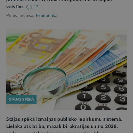
valstīm
12
Pirms mēneša,
Ekonomika
STĀJAS SPĒKĀ
Stājas spēkā izmaiņas publisko iepirkumu sistēmā.
Lielāka atklātība, mazāk birokrātijas un no 2028.