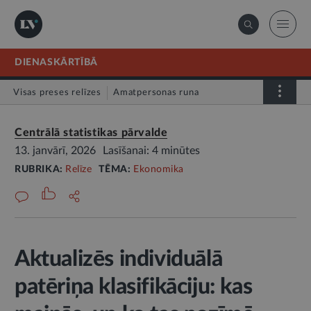
DIENASKĀRTĪBĀ
Visas preses relīzes
Amatpersonas runa
Atklātā vēstule
Relīze
Centrālā statistikas pārvalde
13. janvārī, 2026
Lasīšanai: 4 minūtes
RUBRIKA:
Relīze
TĒMA:
Ekonomika
Aktualizēs individuālā
patēriņa klasifikāciju: kas