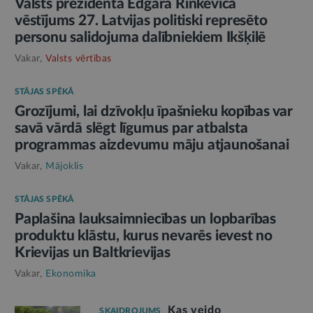
Valsts prezidenta Edgara Rinkēviča
vēstījums 27. Latvijas politiski represēto
personu salidojuma dalībniekiem Ikšķilē
Vakar,
Valsts vērtības
STĀJAS SPĒKĀ
Grozījumi, lai dzīvokļu īpašnieku kopības var
savā vārdā slēgt līgumus par atbalsta
programmas aizdevumu māju atjaunošanai
Vakar,
Mājoklis
STĀJAS SPĒKĀ
Paplašina lauksaimniecības un lopbarības
produktu klāstu, kurus nevarēs ievest no
Krievijas un Baltkrievijas
Vakar,
Ekonomika
Kas veido
SKAIDROJUMS