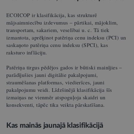
ECOICOP ir klasifikācija, kas strukturē
mājsaimniecību izdevumus – pārtikai, mājoklim,
transportam, sakariem, veselībai u. c. Tā tiek
izmantota, aprēķinot patēriņa cenu indeksu (PCI) un
saskaņoto patēriņa cenu indeksu (SPCI), kas
raksturo inflāciju.
Patēriņa tirgus pēdējos gados ir būtiski mainījies –
parādījušies jauni digitālie pakalpojumi,
straumēšanas platformas, viedierīces, jauni
pakalpojumu veidi. Līdzšinējā klasifikācija šīs
izmaiņas ne vienmēr atspoguļoja skaidri un
konsekventi, tāpēc tika veikta pārskatīšana.
Kas mainās jaunajā klasifikācijā