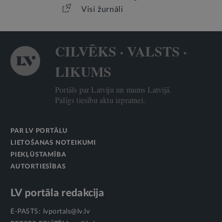
Visi žurnāli
CILVĒKS · VALSTS ·
LIKUMS
Portāls par Latviju un mums Latvijā.
Palīgs tiesību aktu izpratnei.
PAR LV PORTĀLU
LIETOŠANAS NOTEIKUMI
PIEKĻŪSTAMĪBA
AUTORTIESĪBAS
LV portāla redakcija
E-PASTS:
lvportals@lv.lv