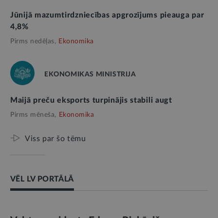
Jūnijā mazumtirdzniecības apgrozījums pieauga par
4,8%
Pirms nedēļas,
Ekonomika
EKONOMIKAS MINISTRIJA
Maijā preču eksports turpinājis stabili augt
Pirms mēneša,
Ekonomika
Viss par šo tēmu
VĒL LV PORTĀLĀ
AMATPERSONAS RUNA