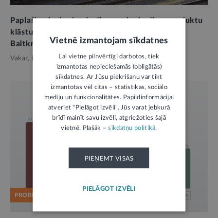
Paplašina lauksaimniecības un lopbarības produktu
klāstu, kurus nevarēs ievest no Krievijas un
Vietnē izmantojam sīkdatnes
Baltkrievijas
Lai vietne pilnvērtīgi darbotos, tiek
Vakar,
Ekonomika
izmantotas nepieciešamās (obligātās)
sīkdatnes. Ar Jūsu piekrišanu var tikt
izmantotas vēl citas – statistikas, sociālo
mediju un funkcionalitātes. Papildinformācijai
atveriet "Pielāgot izvēli". Jūs varat jebkurā
brīdī mainīt savu izvēli, atgriežoties šajā
vietnē. Plašāk –
sīkdatņu politikā
.
PIEŅEMT VISAS
PIELĀGOT IZVĒLI
PROBLĒMA