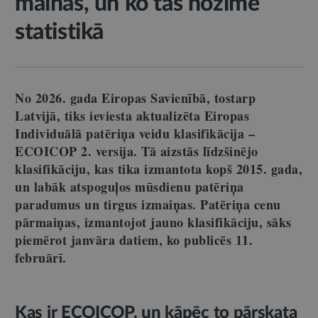
mainās, un ko tas nozīmē
statistikā
No 2026. gada Eiropas Savienībā, tostarp
Latvijā, tiks ieviesta aktualizēta Eiropas
Individuālā patēriņa veidu klasifikācija –
ECOICOP 2. versija. Tā aizstās līdzšinējo
klasifikāciju, kas tika izmantota kopš 2015. gada,
un labāk atspoguļos mūsdienu patēriņa
paradumus un tirgus izmaiņas. Patēriņa cenu
pārmaiņas, izmantojot jauno klasifikāciju, sāks
piemērot janvāra datiem, ko publicēs 11.
februārī.
Kas ir ECOICOP, un kāpēc to pārskata