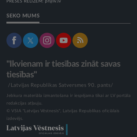
PRESES RELĪZĒM:
pr@lv.lv
SEKO MUMS
"Ikvienam ir tiesības zināt savas
tiesības"
/Latvijas Republikas Satversmes 90. pants/
Jebkura materiāla izmantošana ir iespējama tikai ar LV portāla
redakcijas atļauju.
© VSIA "Latvijas Vēstnesis", Latvijas Republikas oficiālais
izdevējs.