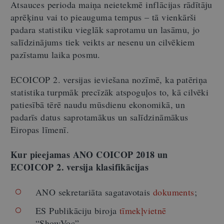
Atsauces perioda maiņa neietekmē inflācijas rādītāju
aprēķinu vai to pieauguma tempus – tā vienkārši
padara statistiku vieglāk saprotamu un lasāmu, jo
salīdzinājums tiek veikts ar nesenu un cilvēkiem
pazīstamu laika posmu.
ECOICOP 2. versijas ieviešana nozīmē, ka patēriņa
statistika turpmāk precīzāk atspoguļos to, kā cilvēki
patiesībā tērē naudu mūsdienu ekonomikā, un
padarīs datus saprotamākus un salīdzināmākus
Eiropas līmenī.
Kur pieejamas ANO COICOP 2018 un
ECOICOP 2. versija klasifikācijas
ANO sekretariāta sagatavotais
dokuments
;
ES Publikāciju biroja
tīmekļvietnē
“ShowVoc”.