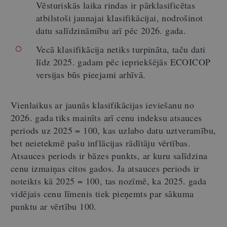
Vēsturiskās laika rindas ir pārklasificētas
atbilstoši jaunajai klasifikācijai, nodrošinot
datu salīdzināmību arī pēc 2026. gada.
Vecā klasifikācija netiks turpināta, taču dati
līdz 2025. gadam pēc iepriekšējās ECOICOP
versijas būs pieejami arhīvā.
Vienlaikus ar jaunās klasifikācijas ieviešanu no
2026. gada tiks mainīts arī cenu indeksu atsauces
periods uz 2025 = 100, kas uzlabo datu uztveramību,
bet neietekmē pašu inflācijas rādītāju vērtības.
Atsauces periods ir bāzes punkts, ar kuru salīdzina
cenu izmaiņas citos gados. Ja atsauces periods ir
noteikts kā 2025 = 100, tas nozīmē, ka 2025. gada
vidējais cenu līmenis tiek pieņemts par sākuma
punktu ar vērtību 100.