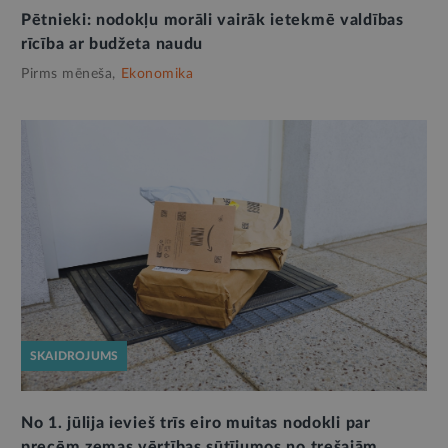
Pētnieki: nodokļu morāli vairāk ietekmē valdības
rīcība ar budžeta naudu
Pirms mēneša,
Ekonomika
SKAIDROJUMS
No 1. jūlija ievieš trīs eiro muitas nodokli par
precēm zemas vērtības sūtījumos no trešajām