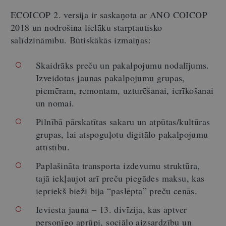
ECOICOP 2. versija ir saskaņota ar ANO COICOP
2018 un nodrošina lielāku starptautisko
salīdzināmību. Būtiskākās izmaiņas:
Skaidrāks preču un pakalpojumu nodalījums.
Izveidotas jaunas pakalpojumu grupas,
piemēram, remontam, uzturēšanai, ierīkošanai
un nomai.
Pilnībā pārskatītas sakaru un atpūtas/kultūras
grupas, lai atspoguļotu digitālo pakalpojumu
attīstību.
Paplašināta transporta izdevumu struktūra,
tajā iekļaujot arī preču piegādes maksu, kas
iepriekš bieži bija “paslēpta” preču cenās.
Ieviesta jauna – 13. divīzija, kas aptver
personīgo aprūpi, sociālo aizsardzību un