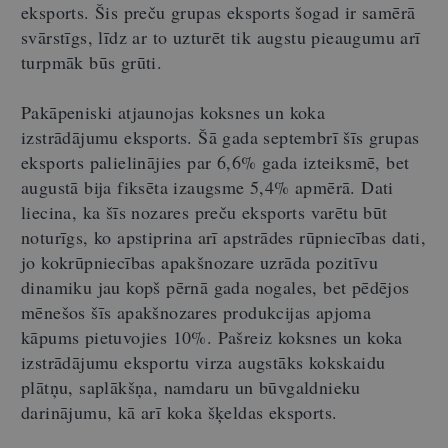
eksports. Šis preču grupas eksports šogad ir samērā
svārstīgs, līdz ar to uzturēt tik augstu pieaugumu arī
turpmāk būs grūti.
Pakāpeniski atjaunojas koksnes un koka
izstrādājumu eksports. Šā gada septembrī šīs grupas
eksports palielinājies par 6,6% gada izteiksmē, bet
augustā bija fiksēta izaugsme 5,4% apmērā. Dati
liecina, ka šīs nozares preču eksports varētu būt
noturīgs, ko apstiprina arī apstrādes rūpniecības dati,
jo kokrūpniecības apakšnozare uzrāda pozitīvu
dinamiku jau kopš pērnā gada nogales, bet pēdējos
mēnešos šīs apakšnozares produkcijas apjoma
kāpums pietuvojies 10%. Pašreiz koksnes un koka
izstrādājumu eksportu virza augstāks kokskaidu
plātņu, saplākšņa, namdaru un būvgaldnieku
darinājumu, kā arī koka šķeldas eksports.