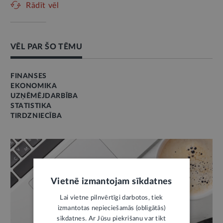
Rādīt vēl
VĒL PAR ŠO TĒMU
FINANSES
EKONOMIKA
UZŅĒMĒJDARBĪBA
STATISTIKA
TIRDZNIECĪBA
Vietnē izmantojam sīkdatnes
Lai vietne pilnvērtīgi darbotos, tiek
izmantotas nepieciešamās (obligātās)
sīkdatnes. Ar Jūsu piekrišanu var tikt