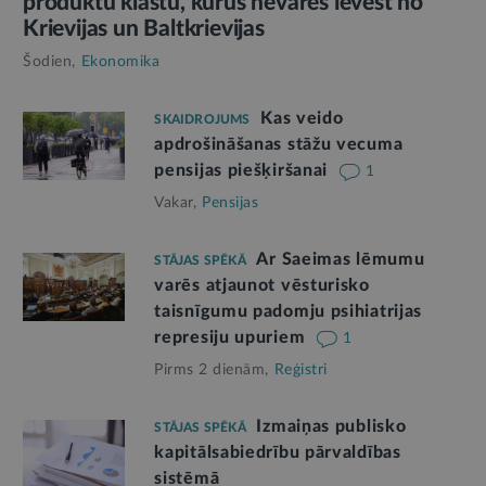
produktu klāstu, kurus nevarēs ievest no
Krievijas un Baltkrievijas
Šodien,
Ekonomika
Kas veido
SKAIDROJUMS
apdrošināšanas stāžu vecuma
pensijas piešķiršanai
1
Vakar,
Pensijas
Ar Saeimas lēmumu
STĀJAS SPĒKĀ
varēs atjaunot vēsturisko
taisnīgumu padomju psihiatrijas
represiju upuriem
1
Pirms 2 dienām,
Reģistri
Izmaiņas publisko
STĀJAS SPĒKĀ
kapitālsabiedrību pārvaldības
sistēmā