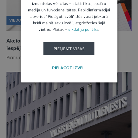
izmantotas vēl citas – statistikas, sociālo
mediju un funkcionalitātes. Papildinformācijai
atveriet "Pielāgot izvēli". Jūs varat jebkurā
VIEDOKLIS
brīdī mainīt savu izvēli, atgriežoties šajā
vietnē. Plašāk –
sīkdatņu politikā
.
Akcionāru līdzdalība kapitāla tirgū: tiesības,
iespējas un pievienotā vērtība
PIEŅEMT VISAS
Pirms mēneša,
Finanses
PIELĀGOT IZVĒLI