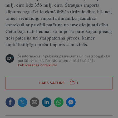
milj. eiro līdz 356 milj. eiro. Straujais importa
kāpums negatīvi ietekmē ārējās tirdzniecības bilanci,
tomēr vienlaicīgi importa dinamiku jāanalizē
kontekstā ar privātā patēriņa un investīciju attīstību.
Ceturkšņa dati liecina, ka importā pusē šogad pieaug
tieši patēriņa un starppatēriņa preces, kamēr
kapitālietilpīgo preču imports samazinās.
Šī informācija ir publisks paziņojums un neatspoguļo LV
portāla viedokli. Par tās saturu atbild iesūtītājs.
Publicēšanas noteikumi
LABS SATURS
1