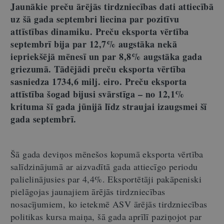
Jaunākie preču ārējās tirdzniecības dati attiecībā
uz šā gada septembri liecina par pozitīvu
attīstības dinamiku. Preču eksporta vērtība
septembrī bija par 12,7% augstāka nekā
iepriekšējā mēnesī un par 8,8% augstāka gada
griezumā. Tādējādi preču eksporta vērtība
sasniedza 1734,6 milj. eiro. Preču eksporta
attīstība šogad bijusi svārstīga – no 12,1%
krituma šī gada jūnijā līdz straujai izaugsmei šī
gada septembrī.
Šā gada deviņos mēnešos kopumā eksporta vērtība
salīdzinājumā ar aizvadītā gada attiecīgo periodu
palielinājusies par 4,4%. Eksportētāji pakāpeniski
pielāgojas jaunajiem ārējās tirdzniecības
nosacījumiem, ko ietekmē ASV ārējās tirdzniecības
politikas kursa maiņa, šā gada aprīlī paziņojot par