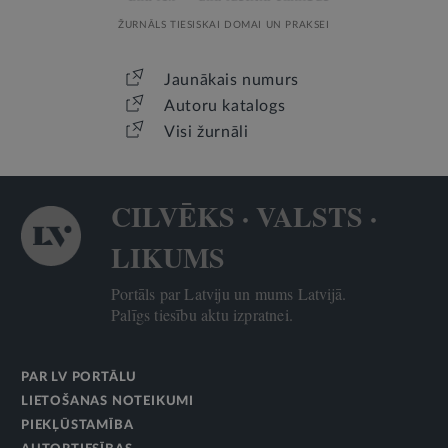
ŽURNĀLS TIESISKAI DOMAI UN PRAKSEI
Jaunākais numurs
Autoru katalogs
Visi žurnāli
CILVĒKS · VALSTS ·
LIKUMS
Portāls par Latviju un mums Latvijā.
Palīgs tiesību aktu izpratnei.
PAR LV PORTĀLU
LIETOŠANAS NOTEIKUMI
PIEKĻŪSTAMĪBA