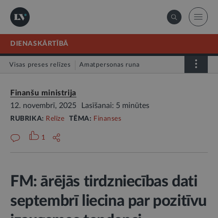
DIENASKĀRTĪBĀ
Visas preses relīzes
Amatpersonas runa
Atklātā vēstule
Relīze
Finanšu ministrija
12. novembrī, 2025
Lasīšanai: 5 minūtes
RUBRIKA:
Relīze
TĒMA:
Finanses
1
FM: ārējās tirdzniecības dati
septembrī liecina par pozitīvu