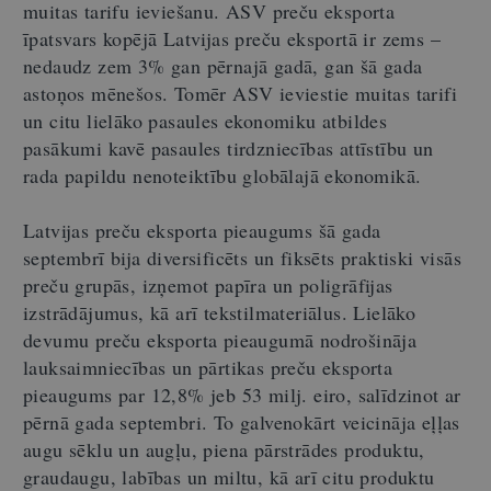
muitas tarifu ieviešanu. ASV preču eksporta
īpatsvars kopējā Latvijas preču eksportā ir zems –
nedaudz zem 3% gan pērnajā gadā, gan šā gada
astoņos mēnešos. Tomēr ASV ieviestie muitas tarifi
un citu lielāko pasaules ekonomiku atbildes
pasākumi kavē pasaules tirdzniecības attīstību un
rada papildu nenoteiktību globālajā ekonomikā.
Latvijas preču eksporta pieaugums šā gada
septembrī bija diversificēts un fiksēts praktiski visās
preču grupās, izņemot papīra un poligrāfijas
izstrādājumus, kā arī tekstilmateriālus. Lielāko
devumu preču eksporta pieaugumā nodrošināja
lauksaimniecības un pārtikas preču eksporta
pieaugums par 12,8% jeb 53 milj. eiro, salīdzinot ar
pērnā gada septembri. To galvenokārt veicināja eļļas
augu sēklu un augļu, piena pārstrādes produktu,
graudaugu, labības un miltu, kā arī citu produktu