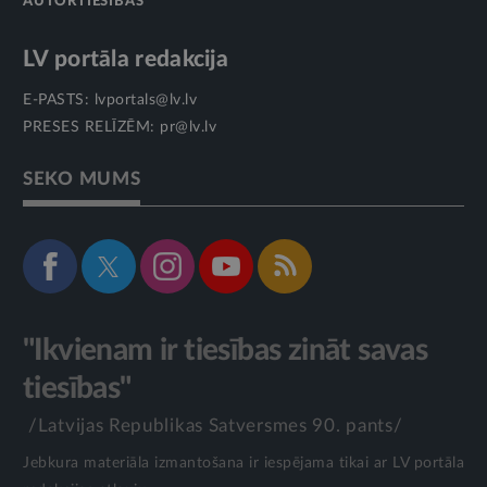
AUTORTIESĪBAS
LV portāla redakcija
E-PASTS:
lvportals@lv.lv
PRESES RELĪZĒM:
pr@lv.lv
SEKO MUMS
"Ikvienam ir tiesības zināt savas
tiesības"
/Latvijas Republikas Satversmes 90. pants/
Jebkura materiāla izmantošana ir iespējama tikai ar LV portāla