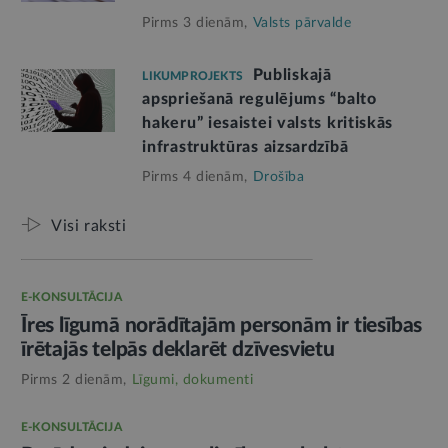
Pirms 3 dienām,
Valsts pārvalde
Publiskajā
LIKUMPROJEKTS
apspriešanā regulējums “balto
hakeru” iesaistei valsts kritiskās
infrastruktūras aizsardzībā
Pirms 4 dienām,
Drošība
Visi raksti
E-KONSULTĀCIJA
Īres līgumā norādītajām personām ir tiesības
īrētajās telpās deklarēt dzīvesvietu
Pirms 2 dienām,
Līgumi, dokumenti
E-KONSULTĀCIJA