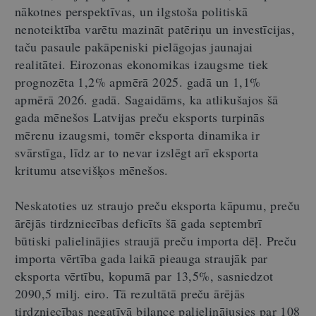
nākotnes perspektīvas, un ilgstoša politiskā
nenoteiktība varētu mazināt patēriņu un investīcijas,
taču pasaule pakāpeniski pielāgojas jaunajai
realitātei. Eirozonas ekonomikas izaugsme tiek
prognozēta 1,2% apmērā 2025. gadā un 1,1%
apmērā 2026. gadā. Sagaidāms, ka atlikušajos šā
gada mēnešos Latvijas preču eksports turpinās
mērenu izaugsmi, tomēr eksporta dinamika ir
svārstīga, līdz ar to nevar izslēgt arī eksporta
kritumu atsevišķos mēnešos.
Neskatoties uz straujo preču eksporta kāpumu, preču
ārējās tirdzniecības deficīts šā gada septembrī
būtiski palielinājies straujā preču importa dēļ. Preču
importa vērtība gada laikā pieauga straujāk par
eksporta vērtību, kopumā par 13,5%, sasniedzot
2090,5 milj. eiro. Tā rezultātā preču ārējās
tirdzniecības negatīvā bilance palielinājusies par 108