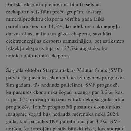
Būtisks eksporta pieaugums bija fiksēts ar
reeksportu saistītām preču grupām, tostarp
minerālproduktu eksporta vērtība gada laikā
palielinājusies par 14,3%, ko ietekmēja akmeņogļu
darvas eļļas, naftas un gāzes eksports, savukārt
elektroenerģijas eksports samazinājies, bet satiksmes
līdzekļu eksports bija par 27,7% augstāks, ko
noteica automobiļu eksports.
Šā gada oktobrī Starptautiskais Valūtas fonds (SVF)
pārskatīja pasaules ekonomikas izaugsmes prognozes
šim gadam, tās nedaudz palielinot. SVF prognozē,
ka pasaules ekonomika šogad pieaugs par 3,2%, kas
ir par 0,2 procentpunktiem vairāk nekā šā gada jūlija
prognozēs. Tomēr prognozētā pasaules ekonomikas
izaugsme šogad būs nedaudz mērenāka nekā 2024.
gadā, kad pasaules IKP palielinājās par 3,3%. SVF
norāda, ka joprojām pastāv būtiski riski, kas apdraud