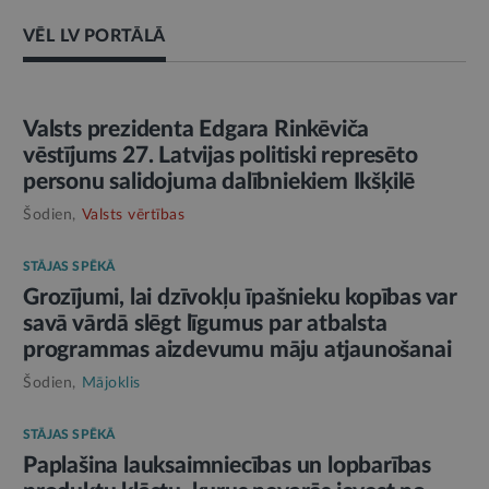
VĒL LV PORTĀLĀ
AMATPERSONAS RUNA
Valsts prezidenta Edgara Rinkēviča
vēstījums 27. Latvijas politiski represēto
personu salidojuma dalībniekiem Ikšķilē
Šodien,
Valsts vērtības
STĀJAS SPĒKĀ
Grozījumi, lai dzīvokļu īpašnieku kopības var
savā vārdā slēgt līgumus par atbalsta
programmas aizdevumu māju atjaunošanai
Šodien,
Mājoklis
STĀJAS SPĒKĀ
Paplašina lauksaimniecības un lopbarības