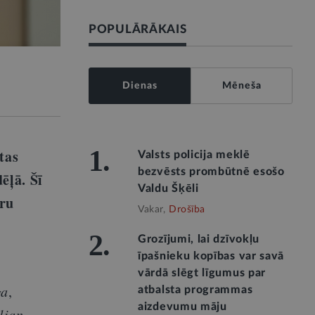
POPULĀRĀKAIS
Dienas
Mēneša
1.
tas
Valsts policija meklē
bezvēsts prombūtnē esošo
ēļā. Šī
Valdu Šķēli
aru
Vakar,
Drošība
2.
Grozījumi, lai dzīvokļu
īpašnieku kopības var savā
vārdā slēgt līgumus par
ga
,
atbalsta programmas
aizdevumu māju
lian
,