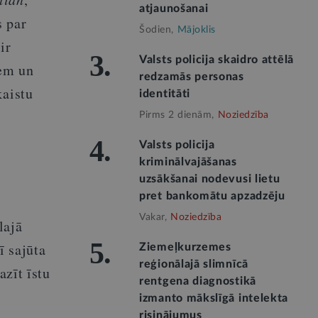
atjaunošanai
s par
Šodien,
Mājoklis
ir
3.
Valsts policija skaidro attēlā
iem un
redzamās personas
kaistu
identitāti
Pirms 2 dienām,
Noziedzība
4.
Valsts policija
kriminālvajāšanas
uzsākšanai nodevusi lietu
pret bankomātu apzadzēju
Vakar,
Noziedzība
lajā
5.
ī sajūta
Ziemeļkurzemes
reģionālajā slimnīcā
azīt īstu
rentgena diagnostikā
izmanto mākslīgā intelekta
risinājumus