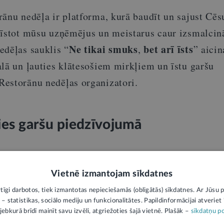
rānu nedēļa ir platforma, kurā baudīt un sajust Cē
zīstot mūsu uzņēmējus un meistarus caur izsmalci
Ne tikai smuks
bet arī īsts
edēļas sauklis “
,
” aicin
alā un ļauties klātesošiem mirkļiem un īstu garšu
estorānu nedēļas organizatori.
ies garšu piedzīvojumā
āvā lielisku iespēju gan Cēsu novada iedzīvotājiem
ijas pilsētām doties rudenīgā garšu ceļojumā. Apm
Vietnē izmantojam sīkdatnes
t vietējos uzņēmējus un piedzīvot restorānu radītās m
rtīgi darbotos, tiek izmantotas nepieciešamās (obligātās) sīkdatnes. Ar Jūsu p
 – statistikas, sociālo mediju un funkcionalitātes. Papildinformācijai atveriet "
 Cēsu novada sirdi.
jebkurā brīdī mainīt savu izvēli, atgriežoties šajā vietnē. Plašāk –
sīkdatņu po