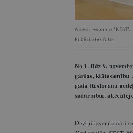
Attēlā: restorāns “KEST”.
Publicitātes foto.
No 1. līdz 9. novembr
garšas, klātesamību 
gada Restorānu nedēļ
sadarbībai, akcentēj
Deviņi izsmalcināti r
Kārļamuiža
,
KEST
,
Ma