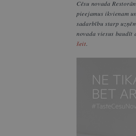
Cēsu novada Restorānu
pieejamus ikvienam un
sadarbību starp uzņēm
novada viesus baudīt 
šeit
.