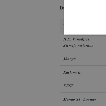
Dalībnieki un rezerv
Restorāns
H.E. Vanadziņš.
Ziemeļu restorāns
Jāņoga
Kārļamuiža
KEST
Mango Sky Lounge