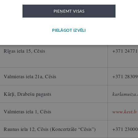
ācijas kontakti
PIEŅEMT VISAS
PIELĀGOT IZVĒLI
Adrese
Rezervācija
Rīgas iela 15, Cēsis
+371 24771
Valmieras iela 21a, Cēsis
+371 28309
Kārļi, Drabešu pagasts
karlamuiza.
Valmieras iela 1, Cēsis
www.kest.lv
Raunas iela 12, Cēsis (Koncertzāle
“
Cēsis”)
+371 23000