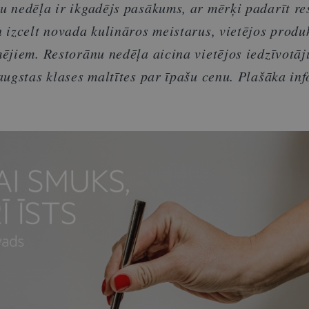
 nedēļa ir ikgadējs pasākums, ar mērķi padarīt re
 izcelt novada kulināros meistarus, vietējos produ
ējiem. Restorānu nedēļa aicina vietējos iedzīvotāj
augstas klases maltītes par īpašu cenu. Plašāka in