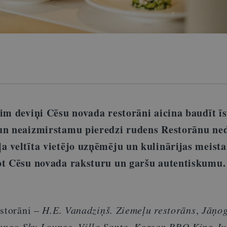
im deviņi Cēsu novada restorāni aicina baudīt īs
un neaizmirstamu pieredzi rudens Restorānu ned
a veltīta vietējo uzņēmēju un kulinārijas meist
ot Cēsu novada raksturu un garšu autentiskumu.
estorāni –
H.E. Vanadziņš. Ziemeļu restorāns
,
Jāņo
ngo Sky Lounge
,
Villa Santa
,
Korean BBQ King Ju