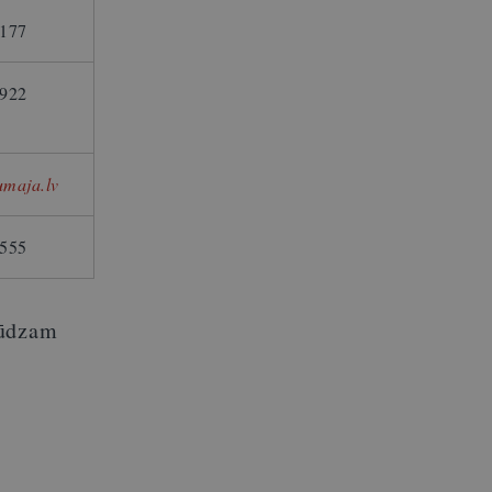
177
922
maja.lv
555
lūdzam