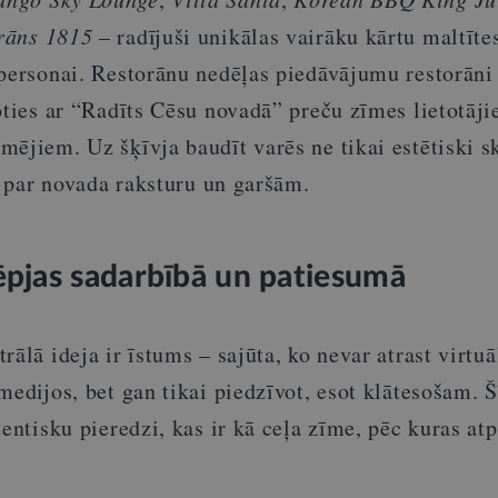
rāns 1815
– radījuši unikālas vairāku kārtu maltīte
 personai. Restorānu nedēļas piedāvājumu restorāni 
oties ar “Radīts Cēsu novadā” preču zīmes lietotāj
ējiem. Uz šķīvja baudīt varēs ne tikai estētiski s
us par novada raksturu un garšām.
ēpjas sadarbībā un patiesumā
rālā ideja ir īstums – sajūta, ko nevar atrast virtuā
medijos, bet gan tikai piedzīvot, esot klātesošam. Š
entisku pieredzi, kas ir kā ceļa zīme, pēc kuras atp