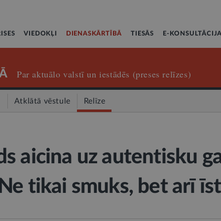
ISES
VIEDOKĻI
DIENASKĀRTĪBĀ
TIESĀS
E-KONSULTĀCIJ
Ā
Par aktuālo valstī un iestādēs (preses relīzes)
a
Atklātā vēstule
Relīze
s aicina uz autentisku g
e tikai smuks, bet arī īs