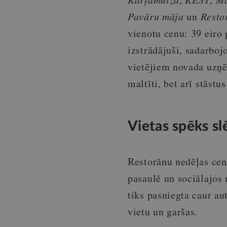
Pavāru māja
un
Resto
vienotu cenu: 39 eiro
izstrādājuši, sadarboj
vietējiem novada uzņēm
maltīti, bet arī stāst
Vietas spēks sl
Restorānu nedēļas cent
pasaulē un sociālajos 
tiks pasniegta caur aut
vietu un garšas.