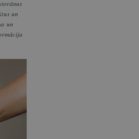
storānus
ktus un
us un
formācija