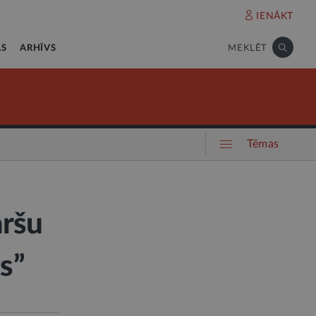
IENĀKT
AS
ARHĪVS
MEKLĒT
Tēmas
aršu
ts”