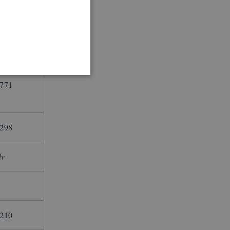
771
298
lv
210