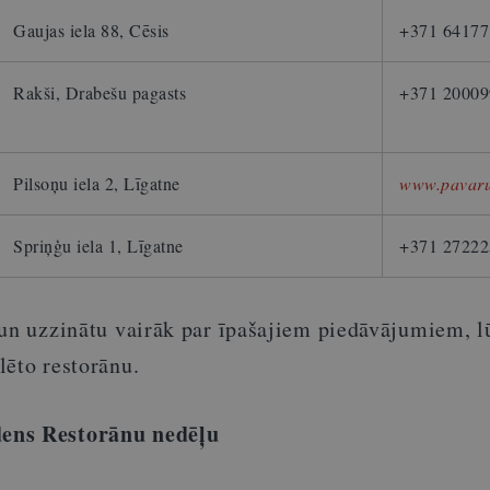
Gaujas iela 88, Cēsis
+371 64177
Rakši, Drabešu pagasts
+371 20009
Pilsoņu iela 2, Līgatne
www.pavaru
Spriņģu iela 1, Līgatne
+371 27222
 un uzzinātu vairāk par īpašajiem piedāvājumiem, 
ēlēto restorānu.
ens Restorānu nedēļu