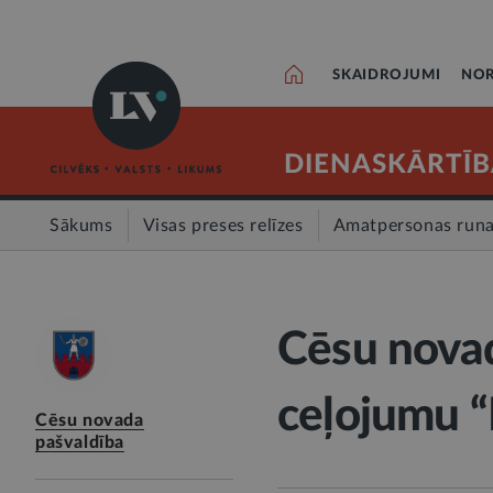
SKAIDROJUMI
NOR
DIENASKĀRTĪB
Sākums
Visas preses relīzes
Amatpersonas run
Cēsu novad
ceļojumu “N
Cēsu novada
pašvaldība