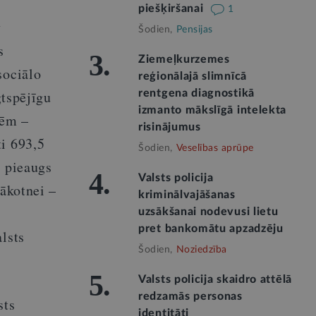
piešķiršanai
1
v
Šodien,
Pensijas
s
3.
Ziemeļkurzemes
sociālo
reģionālajā slimnīcā
gtspējīgu
rentgena diagnostikā
izmanto mākslīgā intelekta
tēm –
risinājumus
ti 693,5
Šodien,
Veselības aprūpe
s pieaugs
4.
Valsts policija
nākotnei –
kriminālvajāšanas
uzsākšanai nodevusi lietu
pret bankomātu apzadzēju
lsts
Šodien,
Noziedzība
5.
Valsts policija skaidro attēlā
redzamās personas
sts
identitāti