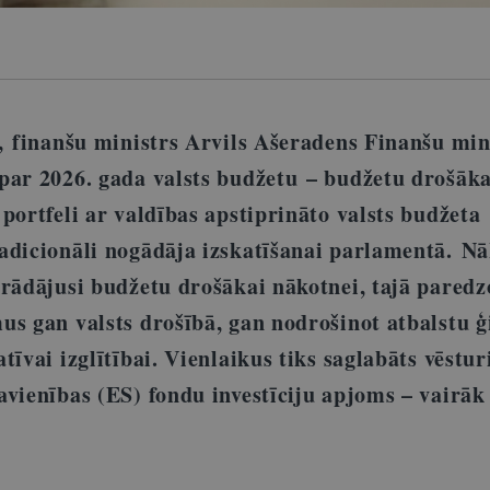
ī, finanšu ministrs Arvils Ašeradens Finanšu min
par 2026. gada valsts budžetu – budžetu drošāka
portfeli ar valdības apstiprināto valsts budžeta
radicionāli nogādāja izskatīšanai parlamentā. 
trādājusi budžetu drošākai nākotnei, tajā paredz
us gan valsts drošībā, gan nodrošinot atbalstu
tīvai izglītībai. Vienlaikus tiks saglabāts vēstur
avienības (ES) fondu investīciju apjoms – vairāk