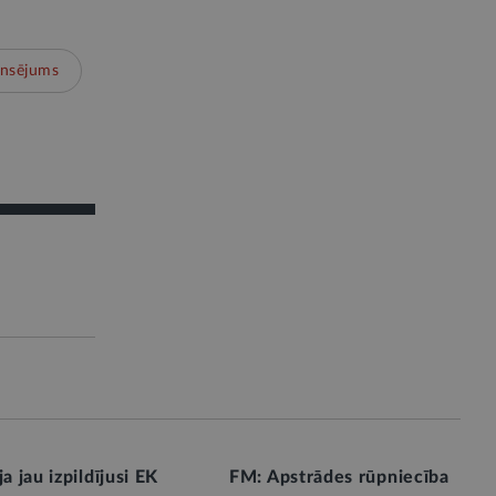
ansējums
ja jau izpildījusi EK
FM: Apstrādes rūpniecība