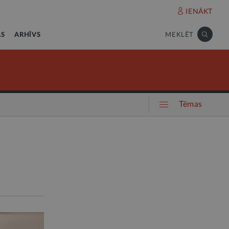
IENĀKT
AS
ARHĪVS
MEKLĒT
Tēmas