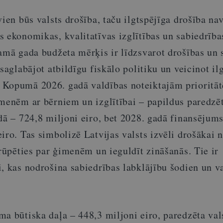
vien būs valsts drošība, taču ilgtspējīga drošība na
 ekonomikas, kvalitatīvas izglītības un sabiedrība
amā gada budžeta mērķis ir līdzsvarot drošības un 
 saglabājot atbildīgu fiskālo politiku un veicinot il
 Kopumā 2026. gadā valdības noteiktajām prioritā
imenēm ar bērniem un izglītībai – papildus paredzē
dā – 724,8 miljoni eiro, bet 2028. gadā finansējum
iro. Tas simbolizē Latvijas valsts izvēli drošākai 
 rūpēties par ģimenēm un ieguldīt zināšanās. Tie ir
, kas nodrošina sabiedrības labklājību šodien un va
a būtiska daļa – 448,3 miljoni eiro, paredzēta val