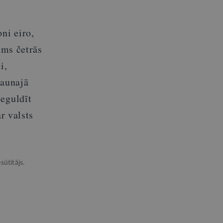
ni eiro,
ums četrās
i,
jaunajā
ieguldīt
r valsts
sūtītājs.