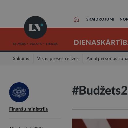
SKAIDROJUMI
NOR
DIENASKĀRTĪB
Sākums
Visas preses relīzes
Amatpersonas run
#Budžets2
Finanšu ministrija