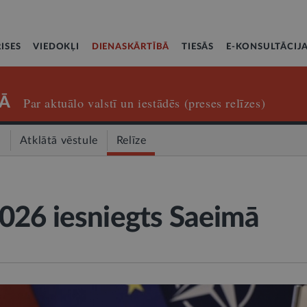
ISES
VIEDOKĻI
DIENASKĀRTĪBĀ
TIESĀS
E-KONSULTĀCIJ
Ā
Par aktuālo valstī un iestādēs (preses relīzes)
a
Atklātā vēstule
Relīze
026 iesniegts Saeimā