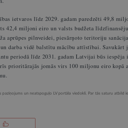
m.
ības ietvaros līdz 2029. gadam paredzēti 49,8 miljo
nts 42,4 miljoni eiro un valsts budžeta līdzfinansēj
 aprūpes pilnveidei, piesārņoto teritoriju sanācija
i un darba vidē balstītu mācību attīstībai. Savukārt 
ntu periodā līdz 2031. gadam Latvijai būs iespēja 
trīs prioritārajās jomās virs 100 miljonu eiro kopā a
mu.
ks paziņojums un neatspoguļo LV portāla viedokli. Par tās saturu atbild ie