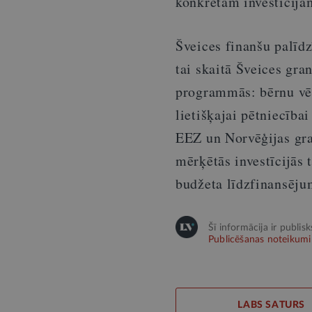
konkrētām investīcijā
Šveices finanšu palīdz
tai skaitā Šveices gra
programmās: bērnu vēža
lietišķajai pētniecība
EEZ un Norvēģijas gra
mērķētās investīcijās 
budžeta līdzfinansēju
Šī informācija ir publis
Publicēšanas noteikumi
LABS SATURS