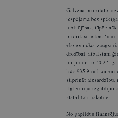
Galvenā prioritāte aiz
iespējama bez spēcīgas
labklājības, tāpēc nāk
prioritāšu īstenošanu,
ekonomisko izaugsmi.
drošībai, atbalstam ģ
miljoni eiro, 2027. ga
līdz 935,9 miljoniem e
stiprināt aizsardzību,
ilgtermiņa ieguldījumi
stabilitāti nākotnē.
No papildus finansējum