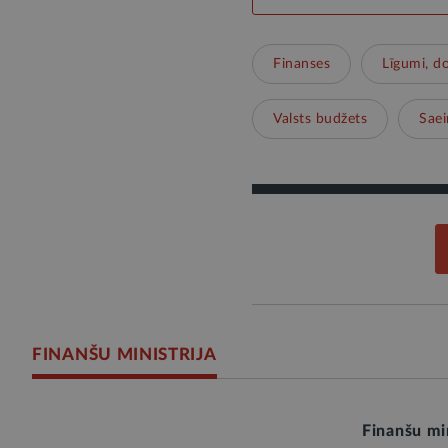
Finanses
Līgumi, d
Valsts budžets
Sae
FINANŠU MINISTRIJA
Finanšu min