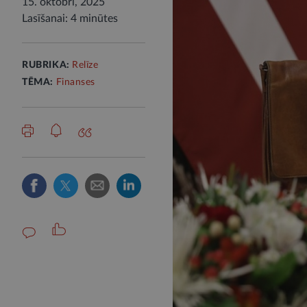
15. oktobrī, 2025
Lasīšanai: 4 minūtes
RUBRIKA:
Relīze
TĒMA:
Finanses