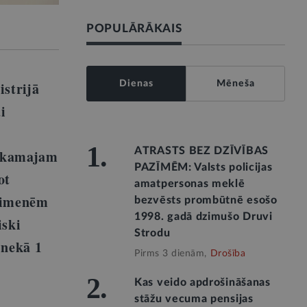
POPULĀRĀKAIS
istrijā
Dienas
Mēneša
i
1.
ATRASTS BEZ DZĪVĪBAS
Nākamajam
PAZĪMĒM: Valsts policijas
ot
amatpersonas meklē
 ģimenēm
bezvēsts prombūtnē esošo
1998. gadā dzimušo Druvi
iski
Strodu
 nekā 1
Pirms 3 dienām,
Drošība
2.
Kas veido apdrošināšanas
stāžu vecuma pensijas