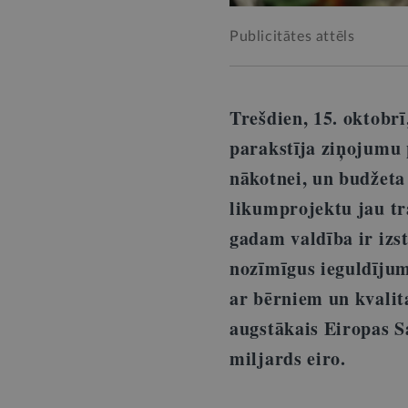
Publicitātes attēls
Trešdien, 15. oktobr
parakstīja ziņojumu 
nākotnei, un budžeta 
likumprojektu jau t
gadam valdība ir izs
nozīmīgus ieguldījum
ar bērniem un kvalita
augstākais Eiropas S
miljards eiro.