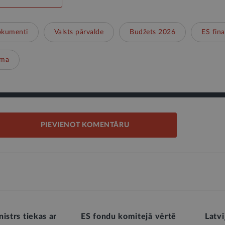
okumenti
Valsts pārvalde
Budžets 2026
ES fin
ima
PIEVIENOT KOMENTĀRU
istrs tiekas ar
ES fondu komitejā vērtē
Latvi