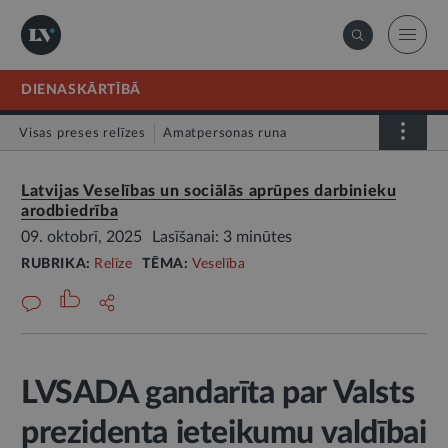
DIENASKĀRTĪBĀ
Visas preses relīzes
Amatpersonas runa
Atklātā vēstule
Relīze
Latvijas Veselības un sociālās aprūpes darbinieku
arodbiedrība
09. oktobrī, 2025
Lasīšanai: 3 minūtes
RUBRIKA:
Relīze
TĒMA:
Veselība
LVSADA gandarīta par Valsts
prezidenta ieteikumu valdībai