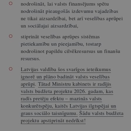
nodrošināt, lai valsts finansējums spētu
nodrošināt pieaugošās izdevumu vajadzības
ne tikai aizsardzībai, bet arī veselības aprūpei
un sociālajai aizsardzībai,
stiprināt veselības aprūpes sistēmas
pietiekamību un pieejamību, tostarp
nodrošinot papildu cilvēkresursus un finanšu
resursus.
Latvijas valdība šos svarīgos ieteikumus
ignorē un plāno badināt valsts veselības
aprūpi
.
Tātad Ministru kabinets ir radījis
valsts budžeta projektu 2026. gadam, kas
radīs pretēju efektu – mazinās valsts
konkurētspēju, kaitēs Latvijas ilgtspējai un
graus sociālo taisnīgumu.
Šādu valsts budžeta
projektu apstiprināt nedrīkst!