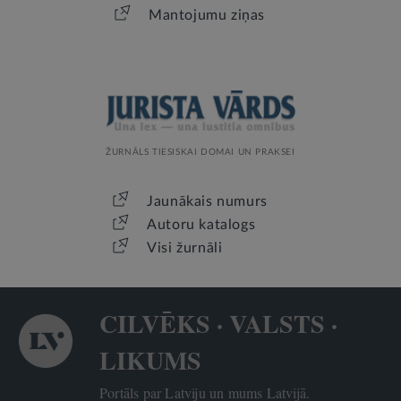
Mantojumu ziņas
ŽURNĀLS TIESISKAI DOMAI UN PRAKSEI
Jaunākais numurs
Autoru katalogs
Visi žurnāli
CILVĒKS · VALSTS ·
LIKUMS
Portāls par Latviju un mums Latvijā.