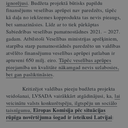
ignorējusi
. Budžeta projektā būtisks papildu
finansējums veselības aprūpei nav paredzēts, tāpēc
kā daļa no iekšzemes kopprodukta tas nevis pieaugs,
bet samazināsies. Līdz ar to tiek pārkāptas
Sabiedrības veselības pamatnostādnes 2021. – 2027.
gadam. Atbilstoši Veselības ministrijas aprēķiniem,
starpība starp pamatnostādnēs paredzēto un valdības
atvēlēto finansējumu veselības aprūpei patlaban ir
aptuveni 650 milj. eiro.
Tāpēc veselības aprūpes
pieejamība un kvalitāte nākamgad nevis uzlabosies,
bet gan pasliktināsies
.
Kritizējot valdības pieeju budžeta projekta
veidošanai, LVSADA vairākkārt atgādinājusi, ka,
lai
veicinātu valsts konkurētspēju, ilgtspēju un sociālo
Eiropas Komisija pēc situācijas
taisnīgumu,
rūpīga novērtējuma šogad ir ieteikusi Latvijai
: