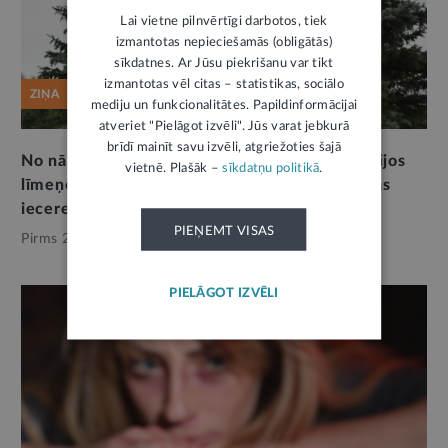
Lai vietne pilnvērtīgi darbotos, tiek
izmantotas nepieciešamās (obligātās)
sīkdatnes. Ar Jūsu piekrišanu var tikt
izmantotas vēl citas – statistikas, sociālo
ZIŅA
mediju un funkcionalitātes. Papildinformācijai
atveriet "Pielāgot izvēli". Jūs varat jebkurā
brīdī mainīt savu izvēli, atgriežoties šajā
No nākamā gada slimnīcas paredzēts iedalīt trijos
vietnē. Plašāk –
sīkdatņu politikā
.
līmeņos. Publiskajā apspriešanā nodotas pirmās
ieceres slimnīcu reformas īstenošanai
PIEŅEMT VISAS
Pirms 2 mēnešiem,
Veselība
PIELĀGOT IZVĒLI