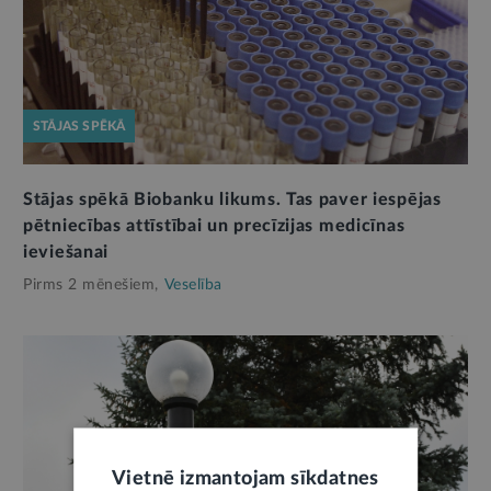
STĀJAS SPĒKĀ
Stājas spēkā Biobanku likums. Tas paver iespējas
pētniecības attīstībai un precīzijas medicīnas
ieviešanai
Pirms 2 mēnešiem,
Veselība
Vietnē izmantojam sīkdatnes