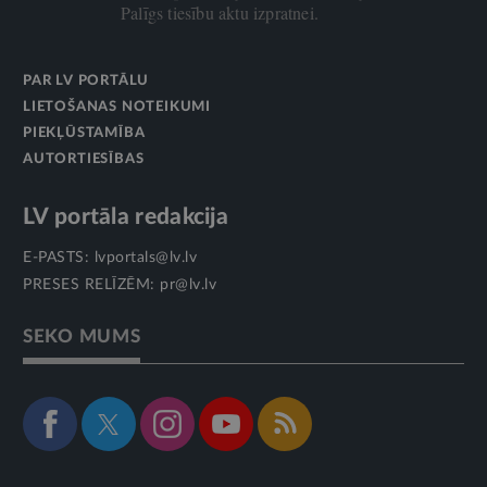
Palīgs tiesību aktu izpratnei.
PAR LV PORTĀLU
LIETOŠANAS NOTEIKUMI
PIEKĻŪSTAMĪBA
AUTORTIESĪBAS
LV portāla redakcija
E-PASTS:
lvportals@lv.lv
PRESES RELĪZĒM:
pr@lv.lv
SEKO MUMS