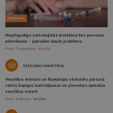
PROBLĒMA
Nepilngadīgo narkoloģiskā ārstēšana bez personas
piekrišanas – joprojām daudz problēmu
Pirms 5 mēnešiem,
Veselība
VESELĪBAS MINISTRIJA
Veselības ministrs un Rumānijas vēstnieks pārrunā
valstu kopīgos izaicinājumus un pieredzes apmaiņu
veselības nozarē
Pirms 4 dienām,
Veselība