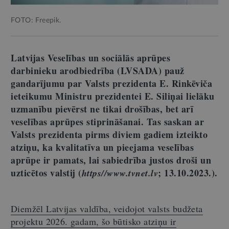
FOTO: Freepik.
Latvijas Veselības un sociālās aprūpes
darbinieku arodbiedrība (LVSADA)
pauž
gandarījumu par Valsts prezidenta E. Rinkēviča
ieteikumu Ministru prezidentei E. Siliņai lielāku
uzmanību pievērst ne tikai drošības, bet arī
veselības aprūpes stiprināšanai. Tas saskan ar
Valsts prezidenta pirms diviem gadiem izteikto
atziņu, ka kvalitatīva un pieejama veselības
aprūpe ir pamats, lai sabiedrība justos droši un
uzticētos valstij (
; 13.10.2023.).
https//www.tvnet.lv
Diemžēl Latvijas valdība, veidojot valsts budžeta
projektu 2026. gadam, šo būtisko atziņu ir