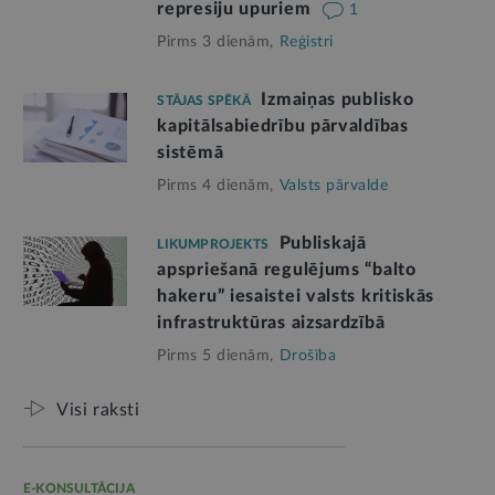
represiju upuriem
1
Pirms 3 dienām,
Reģistri
Izmaiņas publisko
STĀJAS SPĒKĀ
kapitālsabiedrību pārvaldības
sistēmā
Pirms 4 dienām,
Valsts pārvalde
Publiskajā
LIKUMPROJEKTS
apspriešanā regulējums “balto
hakeru” iesaistei valsts kritiskās
infrastruktūras aizsardzībā
Pirms 5 dienām,
Drošība
Visi raksti
E-KONSULTĀCIJA