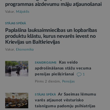
programmas aizdevumu māju atjaunošanai
Vakar,
Mājoklis
STĀJAS SPĒKĀ
Paplašina lauksaimniecības un lopbarības
produktu klāstu, kurus nevarēs ievest no
Krievijas un Baltkrievijas
Vakar,
Ekonomika
Kas veido
SKAIDROJUMS
apdrošināšanas stāžu vecuma
pensijas piešķiršanai
1
Pirms 2 dienām,
Pensijas
Ar Saeimas lēmumu
STĀJAS SPĒKĀ
varēs atjaunot vēsturisko
taisnīgumu padomju psihiatrijas