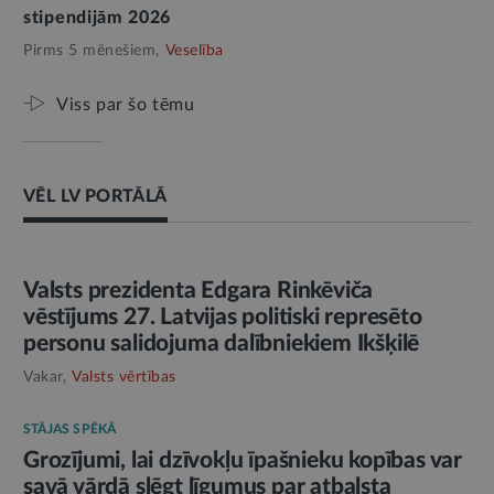
stipendijām 2026
Pirms 5 mēnešiem,
Veselība
Viss par šo tēmu
VĒL LV PORTĀLĀ
AMATPERSONAS RUNA
Valsts prezidenta Edgara Rinkēviča
vēstījums 27. Latvijas politiski represēto
personu salidojuma dalībniekiem Ikšķilē
Vakar,
Valsts vērtības
STĀJAS SPĒKĀ
Grozījumi, lai dzīvokļu īpašnieku kopības var
savā vārdā slēgt līgumus par atbalsta