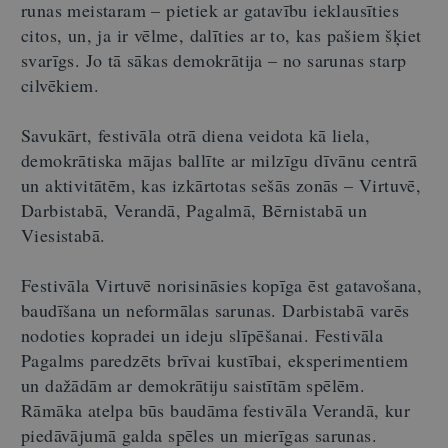
runas meistaram – pietiek ar gatavību ieklausīties
citos, un, ja ir vēlme, dalīties ar to, kas pašiem šķiet
svarīgs. Jo tā sākas demokrātija – no sarunas starp
cilvēkiem.
Savukārt, festivāla otrā diena veidota kā liela,
demokrātiska mājas ballīte ar milzīgu dīvānu centrā
un aktivitātēm, kas izkārtotas sešās zonās – Virtuvē,
Darbistabā, Verandā, Pagalmā, Bērnistabā un
Viesistabā.
Festivāla Virtuvē norisināsies kopīga ēst gatavošana,
baudīšana un neformālas sarunas. Darbistabā varēs
nodoties kopradei un ideju slīpēšanai. Festivāla
Pagalms paredzēts brīvai kustībai, eksperimentiem
un dažādām ar demokrātiju saistītām spēlēm.
Rāmāka atelpa būs baudāma festivāla Verandā, kur
piedāvājumā galda spēles un mierīgas sarunas.