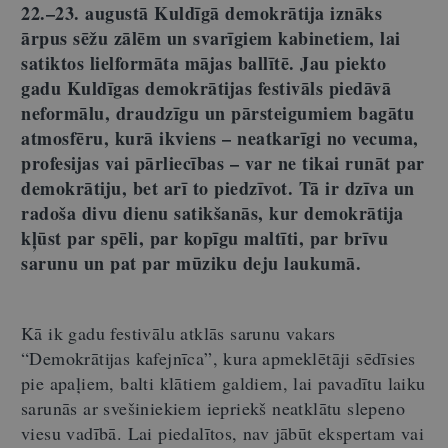
22.–23. augustā Kuldīgā demokrātija iznāks
ārpus sēžu zālēm un svarīgiem kabinetiem, lai
satiktos lielformāta mājas ballītē. Jau piekto
gadu Kuldīgas demokrātijas festivāls piedāvā
neformālu, draudzīgu un pārsteigumiem bagātu
atmosfēru, kurā ikviens – neatkarīgi no vecuma,
profesijas vai pārliecības – var ne tikai runāt par
demokrātiju, bet arī to piedzīvot. Tā ir dzīva un
radoša divu dienu satikšanās, kur demokrātija
kļūst par spēli, par kopīgu maltīti, par brīvu
sarunu un pat par mūziku deju laukumā.
Kā ik gadu festivālu atklās sarunu vakars
“Demokrātijas kafejnīca”, kura apmeklētāji sēdīsies
pie apaļiem, balti klātiem galdiem, lai pavadītu laiku
sarunās ar svešiniekiem iepriekš neatklātu slepeno
viesu vadībā. Lai piedalītos, nav jābūt ekspertam vai