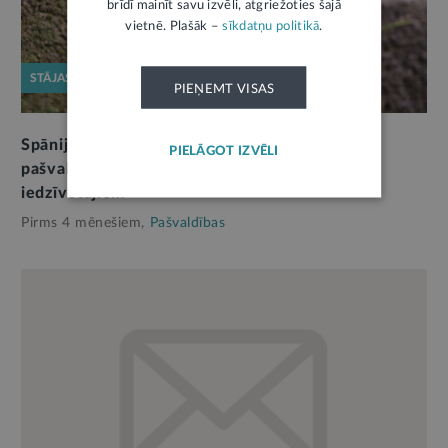
brīdī mainīt savu izvēli, atgriežoties šajā
vietnē. Plašāk –
sīkdatņu politikā
.
STĀJAS SPĒKĀ
PIEŅEMT VISAS
Spānijas kailgliemeža izplatības ierobežošanai
PIELĀGOT IZVĒLI
pašvaldības varēs noteikt pienākumus arī
iedzīvotājiem
Pirms 4 mēnešiem,
Pašvaldības