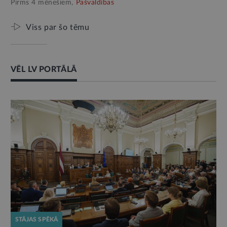
Pirms 4 mēnešiem,
Pašvaldības
Viss par šo tēmu
VĒL LV PORTĀLĀ
STĀJAS SPĒKĀ