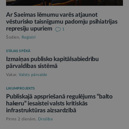
Ar Saeimas lēmumu varēs atjaunot
vēsturisko taisnīgumu padomju psihiatrijas
represiju upuriem
1
Šodien,
Reģistri
STĀJAS SPĒKĀ
Izmaiņas publisko kapitālsabiedrību
pārvaldības sistēmā
Vakar,
Valsts pārvalde
LIKUMPROJEKTS
Publiskajā apspriešanā regulējums “balto
hakeru” iesaistei valsts kritiskās
infrastruktūras aizsardzībā
Pirms 2 dienām,
Drošība