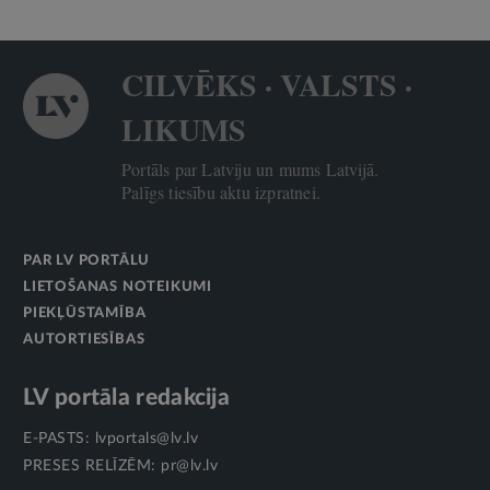
CILVĒKS · VALSTS ·
LIKUMS
Portāls par Latviju un mums Latvijā.
Palīgs tiesību aktu izpratnei.
PAR LV PORTĀLU
LIETOŠANAS NOTEIKUMI
PIEKĻŪSTAMĪBA
AUTORTIESĪBAS
LV portāla redakcija
E-PASTS:
lvportals@lv.lv
PRESES RELĪZĒM:
pr@lv.lv