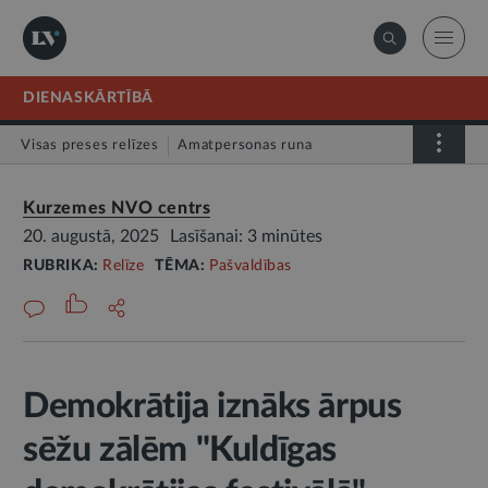
DIENASKĀRTĪBĀ
Visas preses relīzes
Amatpersonas runa
Atklātā vēstule
Relīze
Kurzemes NVO centrs
20. augustā, 2025
Lasīšanai: 3 minūtes
RUBRIKA:
Relīze
TĒMA:
Pašvaldības
Demokrātija iznāks ārpus
sēžu zālēm "Kuldīgas