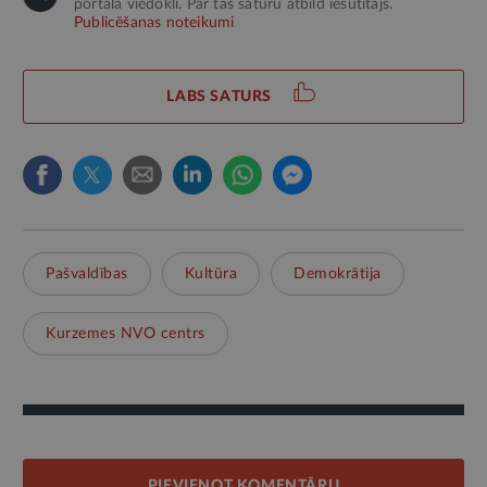
portāla viedokli. Par tās saturu atbild iesūtītājs.
Publicēšanas noteikumi
LABS SATURS
Pašvaldības
Kultūra
Demokrātija
Kurzemes NVO centrs
PIEVIENOT KOMENTĀRU