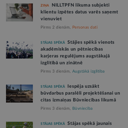
NILLTPFN likuma subjekti
ZIŅA
klientu izpētes datus varēs saņemt
vienuviet
Pirms 2 dienām,
Personas dati
Stājies spēkā vienots
STĀJAS SPĒKĀ
akadēmiskās un pētniecības
karjeras regulējums augstākajā
izglītībā un zinātnē
Pirms 3 dienām,
Augstākā izglītība
Iespēja uzsākt
STĀJAS SPĒKĀ
būvdarbus paralēli projektēšanai un
citas izmaiņas Būvniecības likumā
Pirms 3 dienām,
Būvniecība
Stājas spēkā jaunais
STĀJAS SPĒKĀ