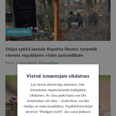
STĀJAS SPĒKĀ
Stājas spēkā jaunais Kapsētu likums: turpmāk
vienots regulējums visām pašvaldībām
Pirms 3 mēnešiem,
Pašvaldības
Vietnē izmantojam sīkdatnes
Lai vietne pilnvērtīgi darbotos, tiek
izmantotas nepieciešamās (obligātās)
sīkdatnes. Ar Jūsu piekrišanu var tikt
izmantotas vēl citas – statistikas, sociālo
mediju un funkcionalitātes. Papildinformācijai
atveriet "Pielāgot izvēli". Jūs varat jebkurā