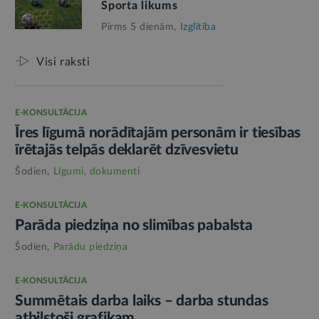
Sporta likums
Pirms 5 dienām,
Izglītība
Visi raksti
E-KONSULTĀCIJA
Īres līgumā norādītajām personām ir tiesības
īrētajās telpās deklarēt dzīvesvietu
Šodien,
Līgumi, dokumenti
E-KONSULTĀCIJA
Parāda piedziņa no slimības pabalsta
Šodien,
Parādu piedziņa
E-KONSULTĀCIJA
Summētais darba laiks – darba stundas
atbilstoši grafikam