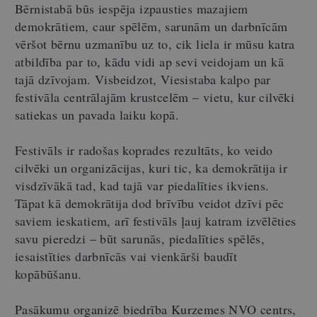
Bērnistabā būs iespēja izpausties mazajiem
demokrātiem, caur spēlēm, sarunām un darbnīcām
vēršot bērnu uzmanību uz to, cik liela ir mūsu katra
atbildība par to, kādu vidi ap sevi veidojam un kā
tajā dzīvojam. Visbeidzot, Viesistaba kalpo par
festivāla centrālajām krustcelēm – vietu, kur cilvēki
satiekas un pavada laiku kopā.
Festivāls ir radošas koprades rezultāts, ko veido
cilvēki un organizācijas, kuri tic, ka demokrātija ir
visdzīvākā tad, kad tajā var piedalīties ikviens.
Tāpat kā demokrātija dod brīvību veidot dzīvi pēc
saviem ieskatiem, arī festivāls ļauj katram izvēlēties
savu pieredzi – būt sarunās, piedalīties spēlēs,
iesaistīties darbnīcās vai vienkārši baudīt
kopābūšanu.
Pasākumu organizē biedrība Kurzemes NVO centrs,