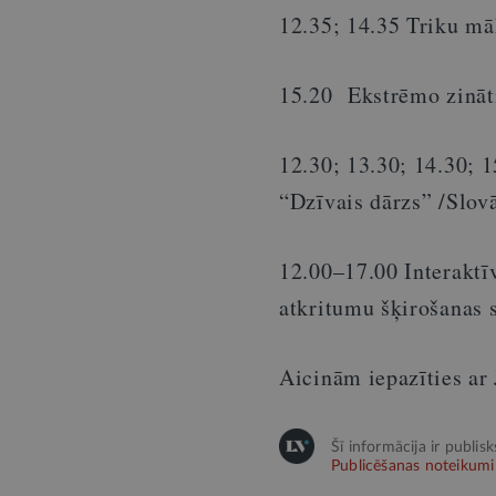
12.35; 14.35 Triku māk
15.20 Ekstrēmo zinātn
12.30; 13.30; 14.30; 
“Dzīvais dārzs” /Slovā
12.00–17.00 Interaktīv
atkritumu šķirošanas 
Aicinām iepazīties a
Šī informācija ir publis
Publicēšanas noteikumi