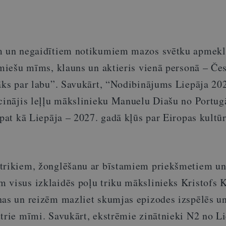
m un ne
gaidītiem notikumiem mazos svētku apmekl
emiešu mīms, klauns un aktieris vienā personā – Če
nāks par labu”. Savukārt, “Nodibinājums Liepāja 20
icinājis leļļu mākslinieku Manuelu Diašu no Portug
āpat kā Liepāja – 2027. gadā kļūs par Eiropas kultū
 trikiem, žonglēšanu ar bīstamiem priekšmetiem u
 visus izklaidēs poļu triku mākslinieks Kristofs K
nas un reizēm mazliet skumjas epizodes izspēlēs u
utrie mīmi. Savukārt, ekstrēmie zinātnieki N2 no L