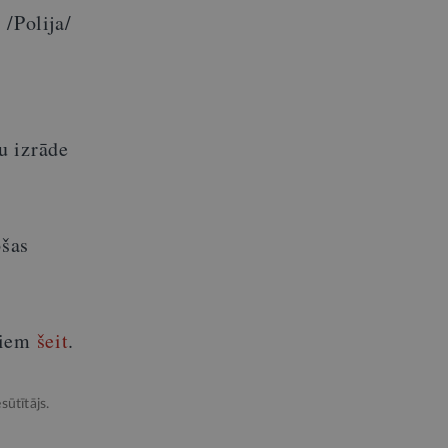
 /Polija/
u izrāde
ošas
miem
šeit
.
sūtītājs.