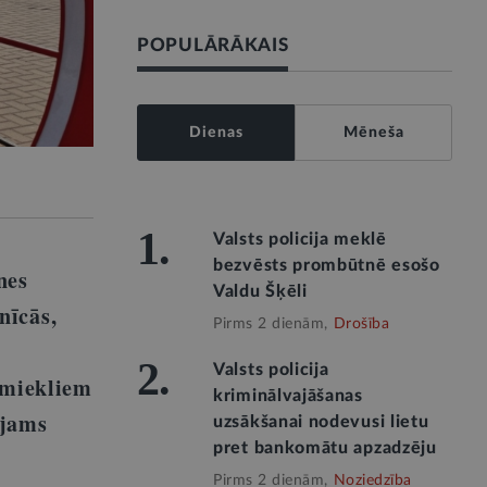
POPULĀRĀKAIS
Dienas
Mēneša
1.
Valsts policija meklē
bezvēsts prombūtnē esošo
nes
Valdu Šķēli
nīcās,
Pirms 2 dienām,
Drošība
2.
Valsts policija
smiekliem
kriminālvajāšanas
ējams
uzsākšanai nodevusi lietu
pret bankomātu apzadzēju
Pirms 2 dienām,
Noziedzība