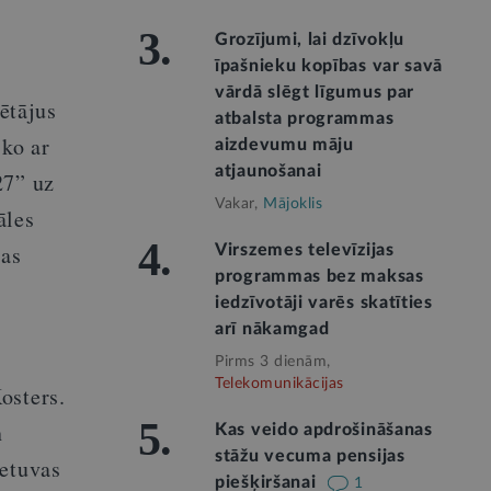
3.
Grozījumi, lai dzīvokļu
īpašnieku kopības var savā
vārdā slēgt līgumus par
ētājus
atbalsta programmas
sko ar
aizdevumu māju
atjaunošanai
27” uz
Vakar,
Mājoklis
āles
4.
ras
Virszemes televīzijas
programmas bez maksas
iedzīvotāji varēs skatīties
arī nākamgad
n
Pirms 3 dienām,
Telekomunikācijas
osters.
5.
n
Kas veido apdrošināšanas
stāžu vecuma pensijas
ietuvas
piešķiršanai
1