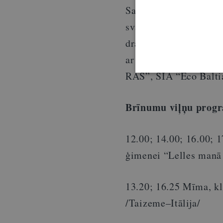
Savukārt, tiem kuri vē
svarīgi un kā mūsu ikd
draudzīgāku Latviju, b
ar Dienvidkurzemes a
RAS”, SIA “Eco Balti
Brīnumu viļņu pro
12.00; 14.00; 16.00; 
ģimenei “Lelles manā
13.20; 16.25 Mīma, kl
/Taizeme–Itālija/