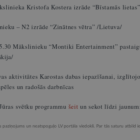
slinieka Kristofa Kostera izrāde “Bīstamās lietas”
ieku – N2 izrāde “Zinātnes vētra” /Lietuva/
15.30 Mākslinieku “Montiki Entertainment” pastaig
kija/
as aktivitātes Karostas dabas iepazīšanai, izglītoj
spēles un radošās darbnīcas
r Jūras svētku programmu
šeit
un sekot līdzi jaunu
ks paziņojums un neatspoguļo LV portāla viedokli. Par tās saturu atbild ie