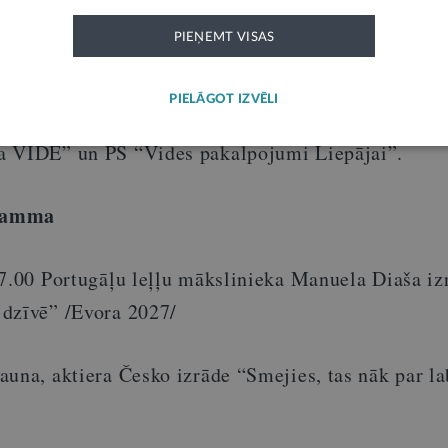
lēsies uzzināt kā pareizi šķirot atkritumus, kāpēc ta
PIEŅEMT VISAS
ienas ieradumi var palīdzēt veidot tīrāku, zaļāku u
ūs iespēja iesaistīties izglītojošās spēlēs un aktivi
PIELĀGOT IZVĒLI
tkritumu apsaimniekošanas reģionālo centru SIA “
a VIDE” un PS “Vides pakalpojumi Liepājai”.
gramma
17.00 Portugāļu leļļu mākslinieka Manuela Diaša iz
 dzīvē” /Evora 2027/
auna, aktiera Česko izrāde “Smejies, tas nāk par l