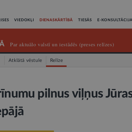
ISES
VIEDOKĻI
DIENASKĀRTĪBĀ
TIESĀS
E-KONSULTĀCIJ
Ā
Par aktuālo valstī un iestādēs (preses relīzes)
a
Atklātā vēstule
Relīze
rīnumu pilnus viļņus Jūra
epājā