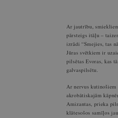
Ar jautrību, smieklie
pārsteigs itāļu – taiz
izrādi “Smejies, tas 
Jūras svētkiem ir uza
pilsētas Evoras, kas t
galvaspilsētu.
Ar nervus kutinošiem
akrobātiskajām kāpnēm
Amizantas, prieka pil
klātesošos samīļos ja