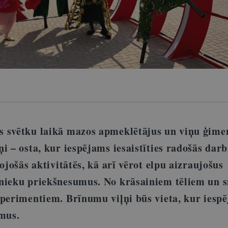
s svētku laikā mazos apmeklētājus un viņu ģime
i – osta, kur iespējams iesaistīties radošās darb
tojošās aktivitātēs, kā arī vērot elpu aizraujošus
inieku priekšnesumus. No krāsainiem tēliem un 
sperimentiem. Brīnumu viļņi būs vieta, kur iesp
umus.