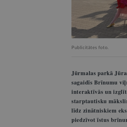
Publicitātes foto.
Jūrmalas parkā Jūra
sagaidīs Brīnumu viļņ
interaktīvās un izglī
starptautisku māksl
līdz zinātniskiem ek
piedzīvot īstus brīn