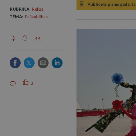
Publicēts pirms gada.
Iz
RUBRIKA:
Relīze
TĒMA:
Pašvaldības
3