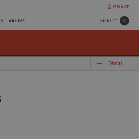
IENĀKT
AS
ARHĪVS
MEKLĒT
Tēmas
s