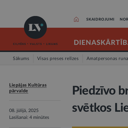
SKAIDROJUMI
NOR
DIENASKĀRTĪB
Sākums
Visas preses relīzes
Amatpersonas run
Liepājas Kultūras
Piedzīvo b
pārvalde
svētkos Li
08. jūlijā, 2025
Lasīšanai: 4 minūtes