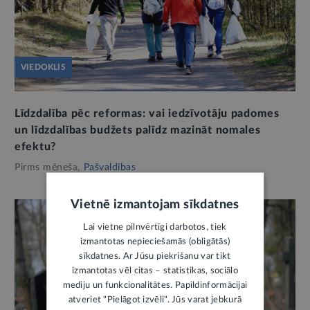
VIEDOKLIS
Līdzdalība pēc reformas: vai iedzīvotāju padomes
un līdzdalības budžets palīdz mazināt nomales
efektu?
Pirms mēneša,
Pašvaldības
Vietnē izmantojam sīkdatnes
Lai vietne pilnvērtīgi darbotos, tiek
izmantotas nepieciešamās (obligātās)
sīkdatnes. Ar Jūsu piekrišanu var tikt
izmantotas vēl citas – statistikas, sociālo
mediju un funkcionalitātes. Papildinformācijai
atveriet "Pielāgot izvēli". Jūs varat jebkurā