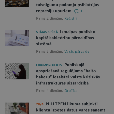
taisnīgumu padomju psihiatrijas
represiju upuriem
1
Pirms 2 dienām,
Reģistri
Izmaiņas publisko
STĀJAS SPĒKĀ
kapitālsabiedrību pārvaldības
sistēmā
Pirms 3 dienām,
Valsts pārvalde
Publiskajā
LIKUMPROJEKTS
apspriešanā regulējums “balto
hakeru” iesaistei valsts kritiskās
infrastruktūras aizsardzībā
Pirms 4 dienām,
Drošība
NILLTPFN likuma subjekti
ZIŅA
klientu izpētes datus varēs saņemt