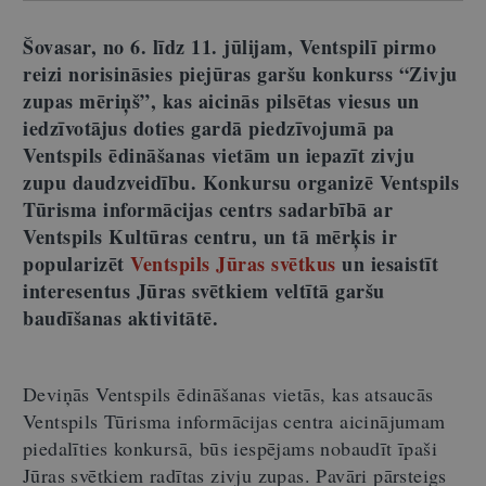
Šovasar, no 6. līdz 11. jūlijam, Ventspilī pirmo
reizi norisināsies piejūras garšu konkurss “Zivju
zupas mēriņš”, kas aicinās pilsētas viesus un
iedzīvotājus doties gardā piedzīvojumā pa
Ventspils ēdināšanas vietām un iepazīt zivju
zupu daudzveidību. Konkursu organizē Ventspils
Tūrisma informācijas centrs sadarbībā ar
Ventspils Kultūras centru, un tā mērķis ir
popularizēt
Ventspils Jūras svētkus
un iesaistīt
interesentus Jūras svētkiem veltītā garšu
baudīšanas aktivitātē.
Deviņās Ventspils ēdināšanas vietās, kas atsaucās
Ventspils Tūrisma informācijas centra aicinājumam
piedalīties konkursā, būs iespējams nobaudīt īpaši
Jūras svētkiem radītas zivju zupas. Pavāri pārsteigs