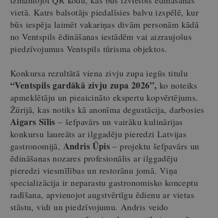
vietā. Katrs balsotājs piedalīsies balvu izspēlē, kur
būs iespēja laimēt vakariņas divām personām kādā
no Ventspils ēdināšanas iestādēm vai aizraujošus
piedzīvojumus Ventspils tūrisma objektos.
Konkursa rezultātā viena zivju zupa iegūs titulu
“Ventspils gardākā zivju zupa 2026”,
ko noteiks
apmeklētāju un pieaicināto ekspertu kopvērtējums.
Žūrijā, kas notiks kā anonīma degustācija, darbosies
Aigars Sīlis
– šefpavārs un vairāku kulinārijas
konkursu laureāts ar ilggadēju pieredzi Latvijas
Andris Ūpis
gastronomijā,
– projektu šefpavārs un
ēdināšanas nozares profesionālis ar ilggadēju
pieredzi viesmīlības un restorānu jomā. Viņa
specializācija ir neparastu gastronomisko konceptu
radīšana, apvienojot augstvērtīgu ēdienu ar vietas
stāstu, vidi un piedzīvojumu. Andris veido