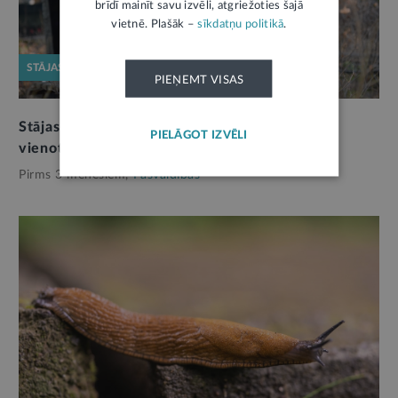
brīdī mainīt savu izvēli, atgriežoties šajā
vietnē. Plašāk –
sīkdatņu politikā
.
STĀJAS SPĒKĀ
PIEŅEMT VISAS
Stājas spēkā jaunais Kapsētu likums: turpmāk
PIELĀGOT IZVĒLI
vienots regulējums visām pašvaldībām
Pirms 3 mēnešiem,
Pašvaldības