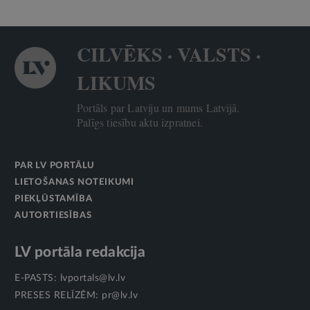
CILVĒKS · VALSTS ·
LIKUMS
Portāls par Latviju un mums Latvijā.
Palīgs tiesību aktu izpratnei.
PAR LV PORTĀLU
LIETOŠANAS NOTEIKUMI
PIEKĻŪSTAMĪBA
AUTORTIESĪBAS
LV portāla redakcija
E-PASTS:
lvportals@lv.lv
PRESES RELĪZĒM:
pr@lv.lv