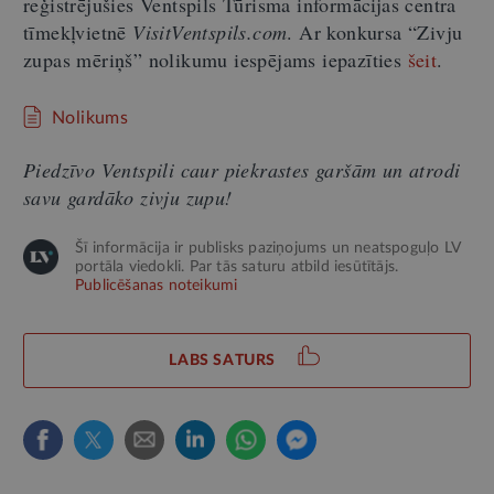
reģistrējušies Ventspils Tūrisma informācijas centra
tīmekļvietnē
VisitVentspils.com
. Ar konkursa “Zivju
zupas mēriņš” nolikumu iespējams iepazīties
šeit
.
Nolikums
Piedzīvo Ventspili caur piekrastes garšām un atrodi
savu gardāko zivju zupu!
Šī informācija ir publisks paziņojums un neatspoguļo LV
portāla viedokli. Par tās saturu atbild iesūtītājs.
Publicēšanas noteikumi
LABS SATURS