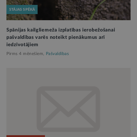
STĀJAS SPĒKĀ
Spānijas kailgliemeža izplatības ierobežošanai
pašvaldības varēs noteikt pienākumus arī
iedzīvotājiem
Pirms 4 mēnešiem,
Pašvaldības