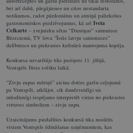
autorreceptes un garšu pieredzes ne tikai restorānos,
bet arī dabā, pārgājienos un citos nestandarta
notikumos, radot pārdomātus un atmiņā paliekošus
Iveta
gastronomiskos piedzīvojumus, kā arī
Celkarte
– zvejnieku sētas “Dieniņas” saimniece
Bērzciemā, TV šova “Īstās latvju saimnieces”
dalībniece un piekrastes kulinārā mantojuma kopēja.
Konkursa uzvarētājs tiks paziņots 11. jūlijā,
Ventspils Jūras svētku laikā.
“Zivju zupas mēriņš” aicina doties garšu ceļojumā
pa Ventspili, atklājot, cik daudzveidīgi un
mūsdienīgi iespējams interpretēt vienu no piekrastes
virtuves simboliem – zivju zupu.
Uzaicinājums piedalīties konkursā tika nosūtīts
visiem Ventspils ēdināšanas uzņēmumiem, kas