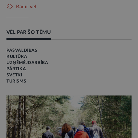
Rādīt vēl
VĒL PAR ŠO TĒMU
PAŠVALDĪBAS
KULTŪRA
UZŅĒMĒJDARBĪBA
PĀRTIKA
SVĒTKI
TŪRISMS