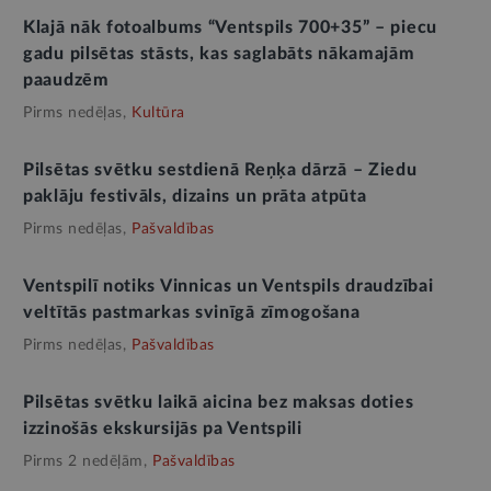
Klajā nāk fotoalbums “Ventspils 700+35” – piecu
gadu pilsētas stāsts, kas saglabāts nākamajām
paaudzēm
Pirms nedēļas,
Kultūra
Pilsētas svētku sestdienā Reņķa dārzā – Ziedu
paklāju festivāls, dizains un prāta atpūta
Pirms nedēļas,
Pašvaldības
Ventspilī notiks Vinnicas un Ventspils draudzībai
veltītās pastmarkas svinīgā zīmogošana
Pirms nedēļas,
Pašvaldības
Pilsētas svētku laikā aicina bez maksas doties
izzinošās ekskursijās pa Ventspili
Pirms 2 nedēļām,
Pašvaldības