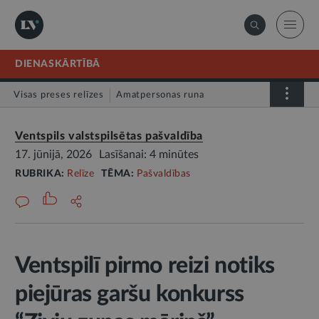
DIENASKĀRTĪBĀ
Visas preses relīzes
Amatpersonas runa
Atklātā vēstule
Relīze
Ventspils valstspilsētas pašvaldība
17. jūnijā, 2026
Lasīšanai: 4 minūtes
RUBRIKA:
Relīze
TĒMA:
Pašvaldības
Ventspilī pirmo reizi notiks
piejūras garšu konkurss