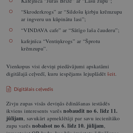
Kafejnīca “Jūras Brīze” ar “Lašu zupu”;
“Skroderkrogs” ar “Sildošu ķirbju krēmzupu
ar ingveru un kūpinātu lasi”;
“VINDAVA cafe” ar “Sātīgo laša čauderu”;
kafejnīca “Ventiņkrogs” ar “Šprotu
krēmzupu”.
Vienkopus visi deviņi piedāvājumi apskatāmi
digitālajā ceļvedī, kuru iespējams lejuplādēt
šeit
.
Digitālais ceļvedis
Zivju zupas visās deviņās ēdināšanas iestādēs
nobaudīt no 6. līdz 11.
ikviens interesents varēs
jūlijam
, savukārt apmeklētāji par savu iecienītāko
nobalsot no 6. līdz 10. jūlijam
zupu varēs
,
izmantojot QR kodu, kas būs izvietots ēdināšanas