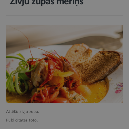
“Zivju zupas mēriņš”
Attēlā: zivju zupa.
Publicitātes foto.