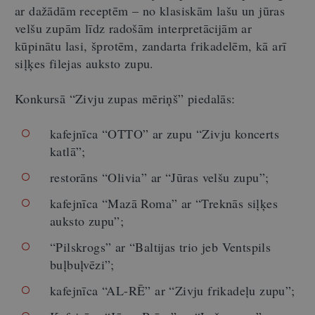
ar dažādām receptēm – no klasiskām lašu un jūras
velšu zupām līdz radošām interpretācijām ar
kūpinātu lasi, šprotēm, zandarta frikadelēm, kā arī
siļķes filejas auksto zupu.
Konkursā “Zivju zupas mēriņš” piedalās:
kafejnīca “OTTO” ar zupu “Zivju koncerts
katlā”;
restorāns “Olivia” ar “Jūras velšu zupu”;
kafejnīca “Mazā Roma” ar “Treknās siļķes
auksto zupu”;
“Pilskrogs” ar “Baltijas trio jeb Ventspils
buļbuļvēzi”;
kafejnīca “AL-RĒ” ar “Zivju frikadeļu zupu”;