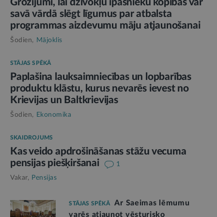
Grozījumi, lai dzīvokļu īpašnieku kopības var
savā vārdā slēgt līgumus par atbalsta
programmas aizdevumu māju atjaunošanai
Šodien,
Mājoklis
STĀJAS SPĒKĀ
Paplašina lauksaimniecības un lopbarības
produktu klāstu, kurus nevarēs ievest no
Krievijas un Baltkrievijas
Šodien,
Ekonomika
SKAIDROJUMS
Kas veido apdrošināšanas stāžu vecuma
pensijas piešķiršanai
1
Vakar,
Pensijas
Ar Saeimas lēmumu
STĀJAS SPĒKĀ
varēs atjaunot vēsturisko