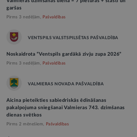
Valmieras dzimšanas diena = 7 pieturas + stāsti un
garšas
Pirms 3 nedēļām,
Pašvaldības
VENTSPILS VALSTSPILSĒTAS PAŠVALDĪBA
Noskaidrota “Ventspils gardākā zivju zupa 2026”
Pirms 3 nedēļām,
Pašvaldības
VALMIERAS NOVADA PAŠVALDĪBA
Aicina pieteikties sabiedriskās ēdināšanas
pakalpojuma sniegšanai Valmieras 743. dzimšanas
dienas svētkos
Pirms 2 mēnešiem,
Pašvaldības