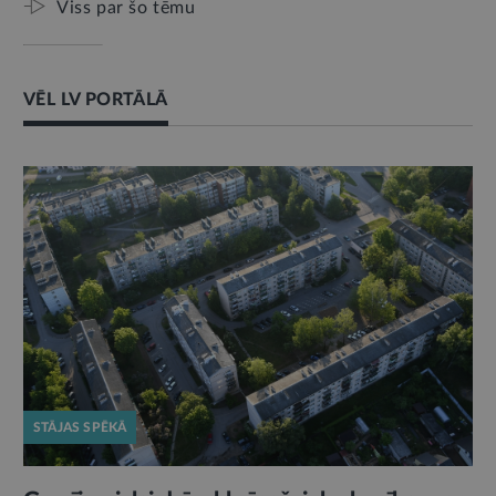
Viss par šo tēmu
VĒL LV PORTĀLĀ
STĀJAS SPĒKĀ