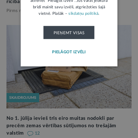
atveriet "Pielāgot izvēli". Jūs varat jebkurā
rīcība ar budžeta naudu
brīdī mainīt savu izvēli, atgriežoties šajā
Pirms mēneša,
Ekonomika
vietnē. Plašāk –
sīkdatņu politikā
.
PIEŅEMT VISAS
PIELĀGOT IZVĒLI
SKAIDROJUMS
No 1. jūlija ievieš trīs eiro muitas nodokli par
precēm zemas vērtības sūtījumos no trešajām
valstīm
12