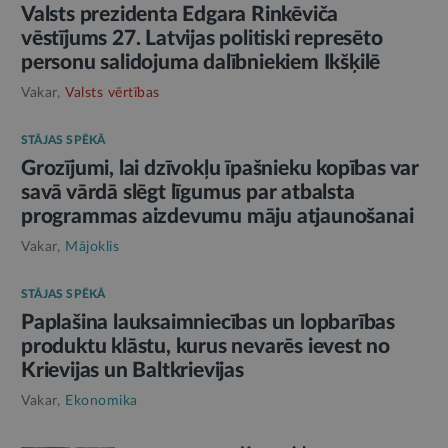
Valsts prezidenta Edgara Rinkēviča
vēstījums 27. Latvijas politiski represēto
personu salidojuma dalībniekiem Ikšķilē
Vakar,
Valsts vērtības
STĀJAS SPĒKĀ
Grozījumi, lai dzīvokļu īpašnieku kopības var
savā vārdā slēgt līgumus par atbalsta
programmas aizdevumu māju atjaunošanai
Vakar,
Mājoklis
STĀJAS SPĒKĀ
Paplašina lauksaimniecības un lopbarības
produktu klāstu, kurus nevarēs ievest no
Krievijas un Baltkrievijas
Vakar,
Ekonomika