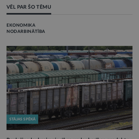
VĒL PAR ŠO TĒMU
EKONOMIKA
NODARBINĀTĪBA
STĀJAS SPĒKĀ