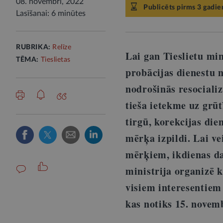
08. novembrī, 2022
Publicēts pirms 3 gadie
Lasīšanai: 6 minūtes
RUBRIKA:
Relīze
Lai gan Tieslietu min
TĒMA:
Tieslietas
probācijas dienestu 
nodrošinās resociali
tieša ietekme uz grū
tirgū, korekcijas die
mērķa izpildi. Lai ve
mērķiem, ikdienas da
ministrija organizē 
visiem interesentiem
kas notiks 15. novemb