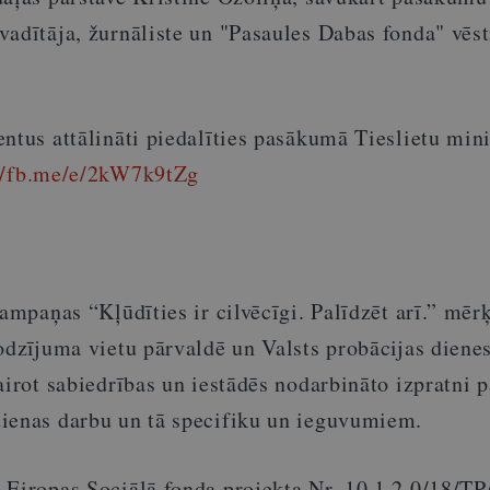
vadītāja, žurnāliste un "Pasaules Dabas fonda" vēs
ntus attālināti piedalīties pasākumā Tieslietu mini
//fb.me/e/2kW7k9tZg
kampaņas “Kļūdīties ir cilvēcīgi. Palīdzēt arī.” mērķ
odzījuma vietu pārvaldē un Valsts probācijas diene
airot sabiedrības un iestādēs nodarbināto izpratni p
ienas darbu un tā specifiku un ieguvumiem.
 Eiropas Sociālā fonda projekta Nr. 10.1.2.0/18/TP