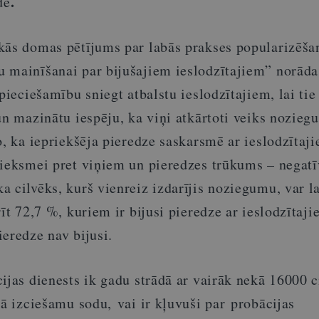
.
dē
kās domas pētījums par labās prakses popularizēša
 mainīšanai par bijušajiem ieslodzītajiem” norāda
epieciešamību sniegt atbalstu ieslodzītajiem, lai tie
un mazinātu iespēju, ka viņi atkārtoti veiks nozieg
o, ka iepriekšēja pieredze saskarsmē ar ieslodzītaji
tieksmei pret viņiem un pieredzes trūkums – negatī
 cilvēks, kurš vienreiz izdarījis noziegumu, var l
rīt 72,7 %, kuriem ir bijusi pieredze ar ieslodzītaj
eredze nav bijusi.
ijas dienests ik gadu strādā ar vairāk nekā 16000 
bā izciešamu sodu, vai ir kļuvuši par probācijas