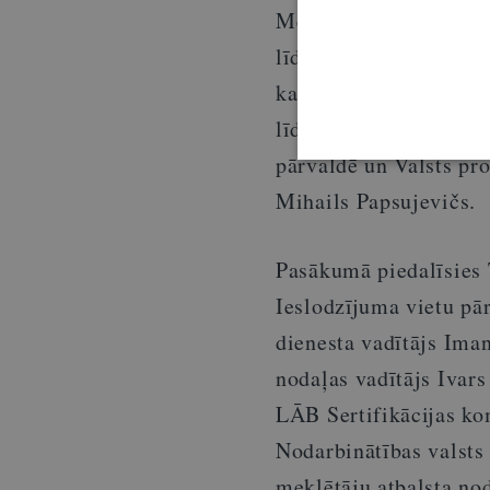
Mēs katrs esam atbildī
līdzdalību veidojam la
kampaņu es aicinu ikvi
līdzdarboties drošāka
pārvaldē un Valsts pro
Mihails Papsujevičs.
Pasākumā piedalīsies T
Ieslodzījuma vietu pār
dienesta vadītājs Iman
nodaļas vadītājs Ivars
LĀB Sertifikācijas kom
Nodarbinātības valsts
meklētāju atbalsta no