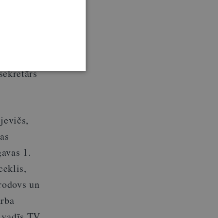
avu
ālab ar šo
stīties un
 vietu
sekretārs
jevičs,
jas
gavas 1.
ceklis,
orodovs un
arba
u vadīs TV