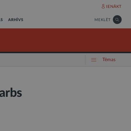
IENĀKT
AS
ARHĪVS
MEKLĒT
Tēmas
Darbs