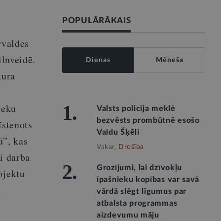
POPULĀRĀKAIS
rvaldes
ilnveidē.
Dienas
Mēneša
kura
ieku
1.
Valsts policija meklē
bezvēsts prombūtnē esošo
īstenots
Valdu Šķēli
ū”, kas
Vakar,
Drošība
ti darba
2.
Grozījumi, lai dzīvokļu
ojektu
īpašnieku kopības var savā
n
vārdā slēgt līgumus par
atbalsta programmas
aizdevumu māju