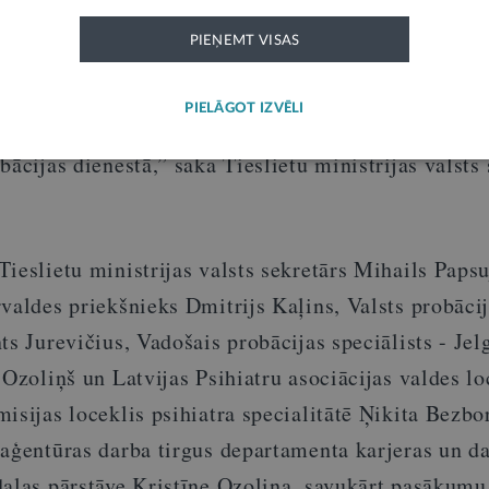
gi par to, kāda vide ir mums apkārt. Mēs paši ar s
PIEŅEMT VISAS
bāku sabiedrību, bet ar ignoranci darām pretējo. T
enu izvērtēt savas iespējas un gatavību aktīvi iesai
PIELĀGOT IZVĒLI
s sabiedrības veidošanā un nākt darbā Ieslodzījuma
bācijas dienestā,” saka Tieslietu ministrijas valsts 
ieslietu ministrijas valsts sekretārs Mihails Papsu
valdes priekšnieks Dmitrijs Kaļins, Valsts probāci
ts Jurevičius, Vadošais probācijas speciālists - Jel
 Ozoliņš un Latvijas Psihiatru asociācijas valdes lo
isijas loceklis psihiatra specialitātē Ņikita Bezb
 aģentūras darba tirgus departamenta karjeras un d
daļas pārstāve Kristīne Ozoliņa, savukārt pasākum