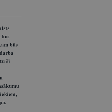
alsts
, kas
 kam būs
 darba
tu šī
s
tu
 pasākumu
niekiem,
pā.