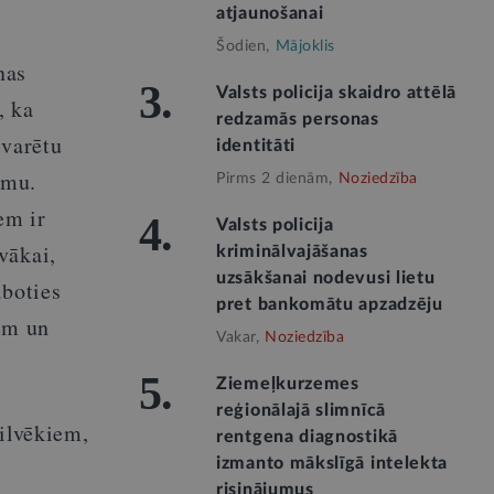
atjaunošanai
Šodien,
Mājoklis
nas
3.
Valsts policija skaidro attēlā
, ka
redzamās personas
 varētu
identitāti
umu.
Pirms 2 dienām,
Noziedzība
em ir
4.
Valsts policija
vākai,
kriminālvajāšanas
uzsākšanai nodevusi lietu
aboties
pret bankomātu apzadzēju
iem un
Vakar,
Noziedzība
5.
Ziemeļkurzemes
reģionālajā slimnīcā
cilvēkiem,
rentgena diagnostikā
izmanto mākslīgā intelekta
risinājumus