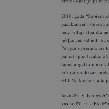
profesionālajā pilnvei
2018. gada “Sabiedris
pasākumiem stereotipu
iedzīvotāji atbalsta n
iekļauties sabiedrībā 
Pētījums pierāda arī t
pamats pozitīvākai at
tāpēc apgalvojumam, ka
pilnīgi un drīzāk piek
64,6 %, kuriem tāda pi
Savukārt Valsts probāc
kas sodīti ar sabiedrī