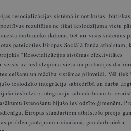
ijas resocializācijas sistēmā ir notikušas būtiskas
pozitīvus rezultātus ne tikai Ieslodzījuma vietu pā
ienesta darbinieku ikdienā, bet arī visas sistēmas p
notas pateicoties Eiropas Sociālā fonda atbalstam, 
 projekts “Resocializācijas sistēmas efektivitātes
r vērsts uz ieslodzījuma vietu un probācijas darbin
tes celšanu un mācību sistēmas pilnveidi. Vēl tiek 
ijušo ieslodzīto integrāciju sabiedrībā un darba tirg
ijušo ieslodzīto integrāciju sabiedrībā un to iesais
 pasākumu īstenošanu bijušo ieslodzīto ģimenēm. Pr
dienīgu, Eiropas standartiem atbilstošu pieeju ga
ēmas problēmjautājumu risināšanā, gan darbinieku