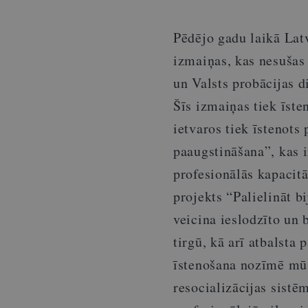
Pēdējo gadu laikā Latv
izmaiņas, kas nesušas 
un Valsts probācijas d
Šīs izmaiņas tiek īste
ietvaros tiek īstenots
paaugstināšana”, kas i
profesionālās kapacitā
projekts “Palielināt b
veicina ieslodzīto un b
tirgū, kā arī atbalsta
īstenošana nozīmē mūs
resocializācijas sist