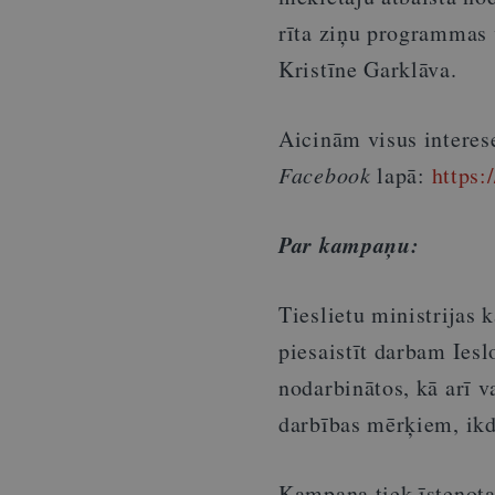
rīta ziņu programmas 
Kristīne Garklāva.
Aicinām visus interese
Facebook
lapā:
https:
Par kampaņu:
Tieslietu ministrijas 
piesaistīt darbam Iesl
nodarbinātos, kā arī v
darbības mērķiem, ikd
Kampaņa tiek īstenota