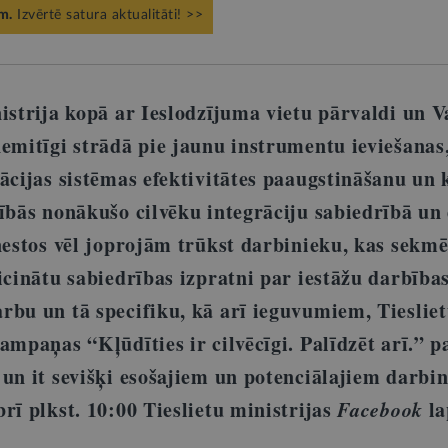
m.
Izvērtē satura aktualitāti! >>
istrija kopā ar Ieslodzījuma vietu pārvaldi un V
nemitīgi strādā pie jaunu instrumentu ieviešanas
zācijas sistēmas efektivitātes paaugstināšanu un
tībās nonākušo cilvēku integrāciju sabiedrībā un
nestos vēl joprojām trūkst darbinieku, kas sekmē
icinātu sabiedrības izpratni par iestāžu darbība
rbu un tā specifiku, kā arī ieguvumiem, Tieslie
kampaņas “Kļūdīties ir cilvēcīgi. Palīdzēt arī.”
 un it sevišķi esošajiem un potenciālajiem darbi
rī plkst. 10:00 Tieslietu ministrijas
Facebook
la