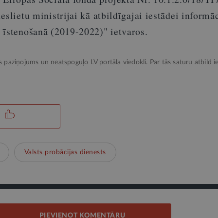
eslietu ministrijai kā atbildīgajai iestādei informā
 īstenošanā (2019-2022)" ietvaros.
ks paziņojums un neatspoguļo LV portāla viedokli. Par tās saturu atbild ie
Valsts probācijas dienests
PIEVIENOT KOMENTĀRU