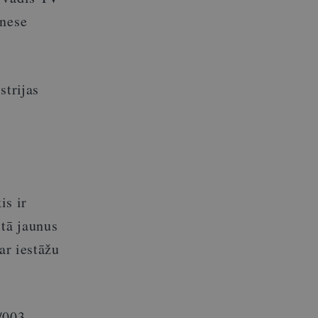
tnese
strijas
is ir
stā jaunus
ar iestāžu
/003