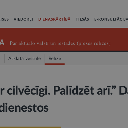
ISES
VIEDOKĻI
DIENASKĀRTĪBĀ
TIESĀS
E-KONSULTĀCIJ
Ā
Par aktuālo valstī un iestādēs (preses relīzes)
a
Atklātā vēstule
Relīze
r cilvēcīgi. Palīdzēt arī.” 
 dienestos